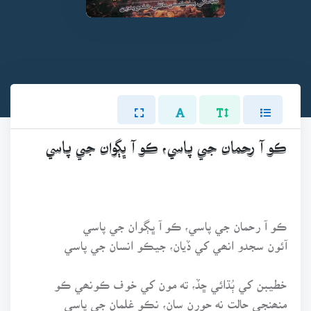
ڪو آ رحمان جي پاسي، ڪو آ ڀڳوان جي پاسي
ڪو آ رحمان جي پاسي، ڪو آ ڀڳوان جي پاسي
آئون سجدو انھي کي ڏيان، جيڪو انسان جي پاسي
خطيبن کي ٻُڌائي ڇڏ، ته مون کي خوف ڪونھي ڪو
منھنجي حالت نه حورن سان، نڪو غلمان جي پاسي