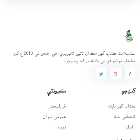
سنڌسلامت ڪتاب گهر ھڪ آن لائين لائبريري آھي، جنھن تي 2010ع کان
مختلف موضوعن تي ڪتاب رکيا پيا وڃن.
ڳنڍجو
ڪميونٽي
ڪتاب گهر بابت
طريقيڪار
انتظامي سَٿ
عمومي سوال
رابطو
فورم