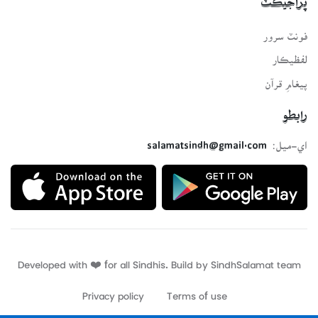
پراجيڪٽ
فونٽ سرور
لفظيڪار
پيغامِ قرآن
رابطو
اي-ميل:
salamatsindh@gmail.com
Developed with ❤️ for all Sindhis. Build by
SindhSalamat
team
Privacy policy
Terms of use