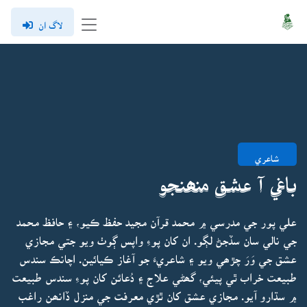
لاگ ان
شاعري
باغي آ عشق منھنجو
علي پور جي مدرسي ۾ محمد قرآن مجيد حفظ ڪيو، ۽ حافظ محمد
جي نالي سان سڏجڻ لڳو. ان کان پوءِ واپس ڳوٺ ويو جتي مجازي
عشق جي وَرَ چڙھي ويو ۽ شاعريءَ جو آغاز ڪيائين. اچانڪ سندس
طبيعت خراب ٿي پيئي، گھڻي علاج ۽ دُعائن کان پوءِ سندس طبيعت
۾ سڌارو آيو. مجازي عشق کان ٿڙي معرفت جي منزل ڏانھن راغب