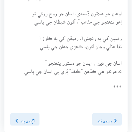
اوھان جو عادتون ڏسندي، اسان جو روح روئي ٿو
اِھو تنھنجو جي مذھب آ، آئون شيطان جي پاسي
رقيبن کي به رنجش آ، رفيقن کي به ڪاوڙ آ
ٻُڌا ھاڻي وڃان آئون، ڪھڙي جھان جي پاسي
اسان جي دين ۽ ايمان جو دستور پنھنجو آ
نه ھوندو ھي ڪڏھن ”حافظ“ بُري بي ايمان جي پاسي
***
پويون پَنو
اڳيون پنو