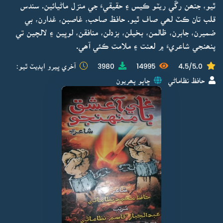
ٿيو، جنھن رڱي ريٽو ڪيس ۽ حقيقيءَ جي منزل ماڻيائين. سندس
قلب تان ڪٽ لھي صاف ٿيو. حافظ صاحب، غاصبن، غدارن، بي
ضميرن، جابرن، ظالمن، بخيلن، بزدلن، منافقن، لوڀين ۽ لالچين تي
پنھنجي شاعريءَ ۾ لعنت ۽ ملامت ڪئي آھي.
4.5/5.0
14995
3980
آخري ڀيرو اپڊيٽ ٿيو:
حافظ نظاماڻي
ڇاپو پھريون