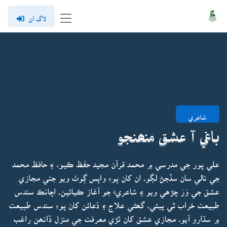
لاگ ان
شاعري
باغي آ عشق منھنجو
علي پور جي مدرسي ۾ محمد قرآن مجيد حفظ ڪيو، ۽ حافظ محمد
جي نالي سان سڏجڻ لڳو. ان کان پوءِ واپس ڳوٺ ويو جتي مجازي
عشق جي وَرَ چڙھي ويو ۽ شاعريءَ جو آغاز ڪيائين. اچانڪ سندس
طبيعت خراب ٿي پيئي، گھڻي علاج ۽ دُعائن کان پوءِ سندس طبيعت
۾ سڌارو آيو. مجازي عشق کان ٿڙي معرفت جي منزل ڏانھن راغب