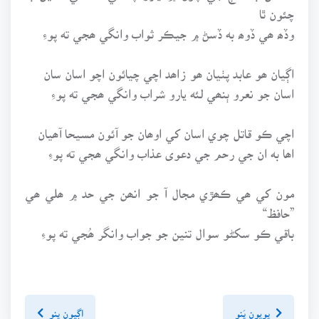
چئون ٿا
وڏھ ھي ڏوھ به ڏسڻ ۾ جيڪر ثواب وانگي ھجي ته پوءِ
اڳيان ھو عابد پٺيان ھو زاھد اچي چيائون اچو اسان سان
اسان جو نعرو ٻنھي لئه يارو شراب وانگي ھجي ته پوءِ
اچي ڪو قاتل چوي اسان کي اوھان جو آئون مسيحا آھيان
اھا به ان جي رحم جي دعوى عذاب وانگي ھجي ته پوءِ
مون کي ھي ڪھڙي مجال آ جو انھن جي حد ۾ ھلي ھي
”حافظ“
باقي ڪو سکڻو سوال تنين جو جواب وانگر ھُجي ته پوءِ
پويون پَنو
اڳيون پنو