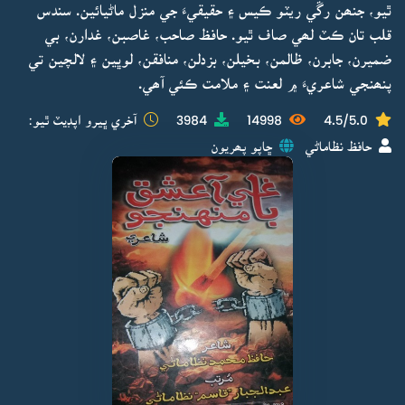
ٿيو، جنھن رڱي ريٽو ڪيس ۽ حقيقيءَ جي منزل ماڻيائين. سندس
قلب تان ڪٽ لھي صاف ٿيو. حافظ صاحب، غاصبن، غدارن، بي
ضميرن، جابرن، ظالمن، بخيلن، بزدلن، منافقن، لوڀين ۽ لالچين تي
پنھنجي شاعريءَ ۾ لعنت ۽ ملامت ڪئي آھي.
4.5/5.0
14998
3984
آخري ڀيرو اپڊيٽ ٿيو:
حافظ نظاماڻي
ڇاپو پھريون