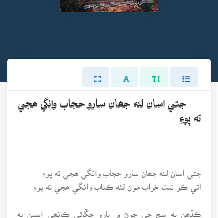
جتي اسان لئه جھان سارو حجاب وانگي ھجي
ته پوءِ
جتي اسان لئه جھان سارو حجاب وانگي ھجي ته پوءِ
اتي ڪو نيت خراب مون لئه ڪتاب وانگي ھجي ته پوءِ
ڪڏھن به سچ جي چوڻ ۾ يارو چڱائي ڪانھي اسين به