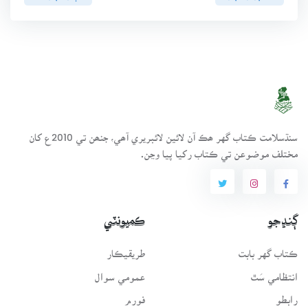
سنڌسلامت ڪتاب گهر ھڪ آن لائين لائبريري آھي، جنھن تي 2010ع کان
مختلف موضوعن تي ڪتاب رکيا پيا وڃن.
ڳنڍجو
ڪميونٽي
ڪتاب گهر بابت
طريقيڪار
انتظامي سَٿ
عمومي سوال
رابطو
فورم