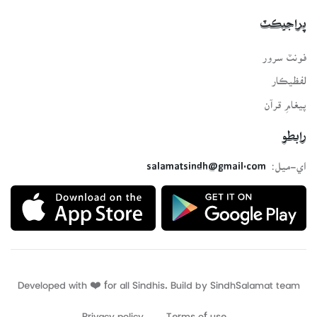
پراجيڪٽ
فونٽ سرور
لفظيڪار
پيغامِ قرآن
رابطو
اي-ميل:
salamatsindh@gmail.com
Developed with ❤️ for all Sindhis. Build by
SindhSalamat
team
Privacy policy
Terms of use