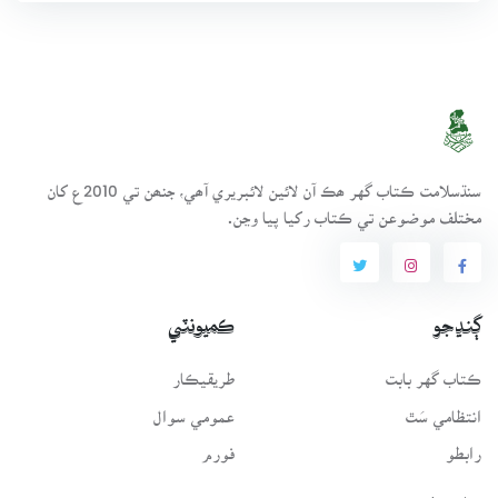
سنڌسلامت ڪتاب گهر ھڪ آن لائين لائبريري آھي، جنھن تي 2010ع کان
مختلف موضوعن تي ڪتاب رکيا پيا وڃن.
ڳنڍجو
ڪميونٽي
ڪتاب گهر بابت
طريقيڪار
انتظامي سَٿ
عمومي سوال
رابطو
فورم