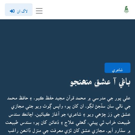
لاگ ان
شاعري
باغي آ عشق منھنجو
علي پور جي مدرسي ۾ محمد قرآن مجيد حفظ ڪيو، ۽ حافظ محمد
جي نالي سان سڏجڻ لڳو. ان کان پوءِ واپس ڳوٺ ويو جتي مجازي
عشق جي وَرَ چڙھي ويو ۽ شاعريءَ جو آغاز ڪيائين. اچانڪ سندس
طبيعت خراب ٿي پيئي، گھڻي علاج ۽ دُعائن کان پوءِ سندس طبيعت
۾ سڌارو آيو. مجازي عشق کان ٿڙي معرفت جي منزل ڏانھن راغب