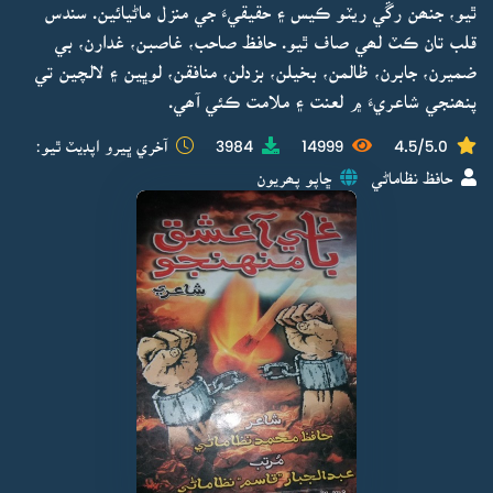
ٿيو، جنھن رڱي ريٽو ڪيس ۽ حقيقيءَ جي منزل ماڻيائين. سندس
قلب تان ڪٽ لھي صاف ٿيو. حافظ صاحب، غاصبن، غدارن، بي
ضميرن، جابرن، ظالمن، بخيلن، بزدلن، منافقن، لوڀين ۽ لالچين تي
پنھنجي شاعريءَ ۾ لعنت ۽ ملامت ڪئي آھي.
4.5/5.0
14999
3984
آخري ڀيرو اپڊيٽ ٿيو:
حافظ نظاماڻي
ڇاپو پھريون