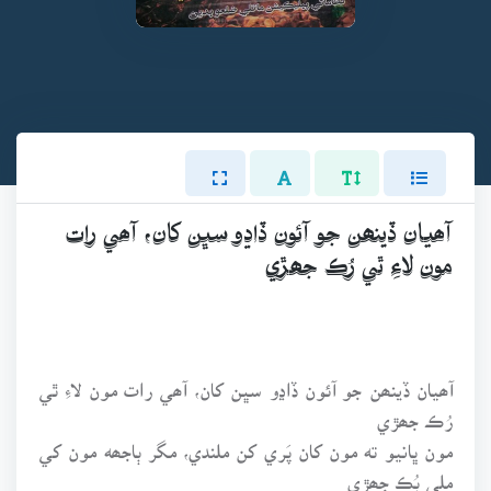
آھيان ڏينھن جو آئون ڏاڍو سڀن کان، آھي رات
مون لاءِ ٿي رُڪ جھڙي
آھيان ڏينھن جو آئون ڏاڍو سڀن کان، آھي رات مون لاءِ ٿي
رُڪ جھڙي
مون ڀانيو ته مون کان پَري کن ملندي، مگر ٻاجھه مون کي
ملي ٻُڪ جھڙي