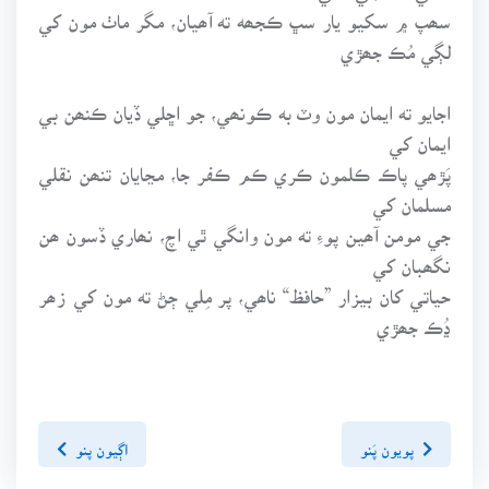
سھپ ۾ سکيو يار سڀ ڪجھه ته آھيان، مگر ماٺ مون کي
لڳي مُڪ جھڙي
اجايو ته ايمان مون وٽ به ڪونھي، جو اڇلي ڏيان ڪنھن بي
ايمان کي
پَڙھي پاڪ ڪلمون ڪري ڪم ڪفر جا، مڃايان تنھن نقلي
مسلمان کي
جي مومن آھين پوءِ ته مون وانگي ٿي اچ، نھاري ڏسون ھن
نگھبان کي
حياتي کان بيزار ”حافظ“ ناھي، پر مِلي ڄڻ ته مون کي زھر
ڍُڪ جھڙي
پويون پَنو
اڳيون پنو