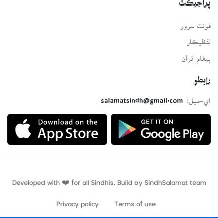
پراجيڪٽ
فونٽ سرور
لفظيڪار
پيغامِ قرآن
رابطو
اي-ميل:
salamatsindh@gmail.com
Developed with ❤️ for all Sindhis. Build by
SindhSalamat
team
Privacy policy
Terms of use