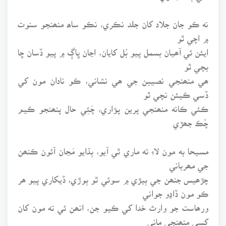
نه ڪو جان جلاد کان جلد نڪري، نڪو ساھ منھنجو سنوت
۾ اچي ٿو
ايئن ئي آھيان بسمل پيو بُل کايان، اڃان ڀاڳ ۾ پيو ڏسان ڇا
بچي ٿو
ھي منھنجي نصيبن جي ھي نشاني، ڪو نادان مون کي
ڏسي ڪيئن نچي ٿو
ڪئي ڪانه منھنجي پرين پؤاري، چَئِي حال پنھنجو ڪيم
چُڪ جھڙي
مسيحا به مون لاءِ ته ماري ٿي آيو، ٻڌايو مَڃان آئون ڪنھن
جي مھرباني
چڙھيس جنھن جي ٻيڙي ۾ سوئي ٿو ٻوڙي، ڏيکاري پيو ھر
ڪو مون ڏاڍو جواني
ورھاست جو وارث خدا کي ڪيو جن، انھن ئي ته مون کان
کسي منھنجي ماني