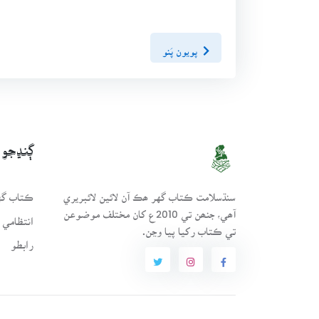
پويون پَنو
ڳنڍجو
سنڌسلامت ڪتاب گهر ھڪ آن لائين لائبريري
ڪتاب گهر
آھي، جنھن تي 2010ع کان مختلف موضوعن
انتظامي 
تي ڪتاب رکيا پيا وڃن.
رابطو