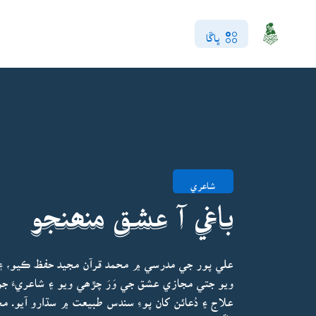
ڀاڱا
شاعري
باغي آ عشق منھنجو
علي پور جي مدرسي ۾ محمد قرآن مجيد حفظ ڪيو، ۽ ح
ويو جتي مجازي عشق جي وَرَ چڙھي ويو ۽ شاعريءَ ج
علاج ۽ دُعائن کان پوءِ سندس طبيعت ۾ سڌارو آيو. 