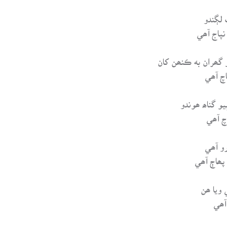
لڳندو
نپاج آھي
 گھران به ڪنھن کان
اچ آھي
ٻيو گناھ ھوندو
چ آھي
و آھي
پھاڄ آھي
ويا ھن
آھي