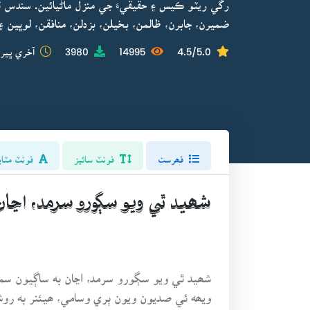
رڱي ريٽو ڪيس ۽ حقيقيءَ جي منزل ماڻيائين. سندس
ضميرن، جابرن، ظالمن، بخيلن، بزدلن، منافقن، لوڀين
4.5/5.0
14995
3980
آخري ڀيرو
فھرست
فونٽ سائيز
فونٽ مٽاي
شھيد ٿي ويو سڳورو سرمد، اڃان
شھيد ٿي ويو سڳورو سرمد، اڃان به ساڳيون سم
ويھه ئي صديون ويون ٻري وسامي، ھيئنر به رو