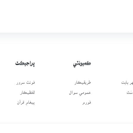
ڪميونٽي
پراجيڪٽ
 بابت
طريقيڪار
فونٽ سرور
سَٿ
عمومي سوال
لفظيڪار
فورم
پيغامِ قرآن