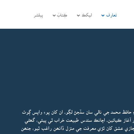
تعارف
ليکڪ
ڪِتابَ
پبلشر
افظ محمد جي نالي سان سڏجڻ لڳو. ان کان پوءِ واپس ڳوٺ
و آغاز ڪيائين. اچانڪ سندس طبيعت خراب ٿي پيئي، گھڻي
مجازي عشق کان ٿڙي معرفت جي منزل ڏانھن راغب ٿيو، جنھن