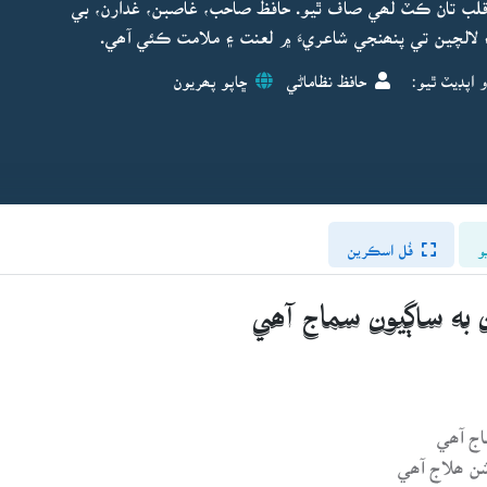
 قلب تان ڪٽ لھي صاف ٿيو. حافظ صاحب، غاصبن، غدارن، بي
 ۽ لالچين تي پنھنجي شاعريءَ ۾ لعنت ۽ ملامت ڪئي آھي.
 اپڊيٽ ٿيو:
حافظ نظاماڻي
ڇاپو پھريون
و
فُل اسڪرين
 به ساڳيون سماج آھي
اج آھي
شن ھلاج آھي