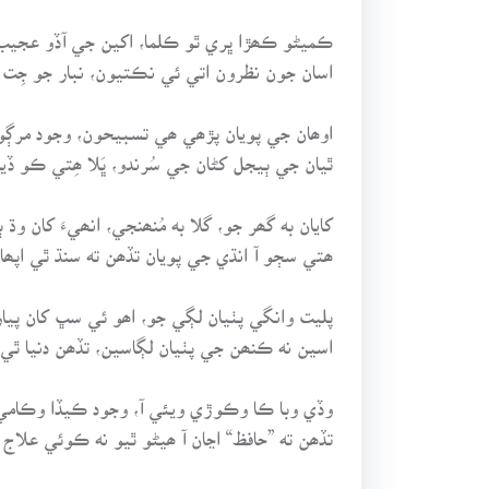
ڪميڻو ڪھڙا ڀري ٿو ڪلما، اکين جي آڏو عجيب 
اسان جون نظرون اتي ئي نڪتيون، نبار جو جِت 
اوھان جي پويان پڙھي ھي تسبيحون، وجود مرڳو
ٿيان جي ٻيجل کڻان جي سُرندو، ڀَلا ھِتي ڪو ڏي
کايان به گھر جو، گلا به مُنھنجي، انھيءَ کان وڌ 
ھتي سڄو آ انڌي جي پويان تڏھن ته سنڌ ٿي اپھا
پليت وانگي پٺيان لڳي جو، اھو ئي سڀ کان پيار
اسين نه ڪنھن جي پٺيان لڳاسين، تڏھن دنيا ٿي 
وڏي وبا ڪا وڪوڙي ويئي آ، وجود ڪيڏا وڪامي 
تڏھن ته ”حافظ“ اڃان آ ھيڻو ٿيو نه ڪوئي علاج 