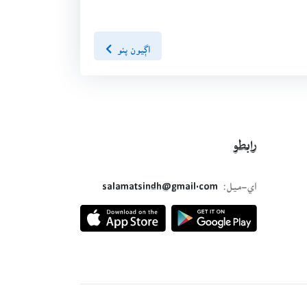
اڳيون پنو
رابطو
اي-ميل:
salamatsindh@gmail.com