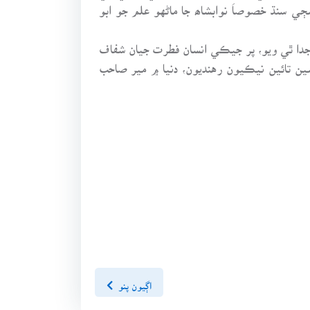
ي سنڌ خصوصاَ نوابشاھ جا ماڻهو علم جو ابو
فت انسان 12 فيبروري تي اسان کان هميشه لاءِ جدا ٿي ويو، پر جيڪي انسان فطرت جيان شفاف
ين تائين نيڪيون رهنديون، دنيا ۾ مير صاحب
اڳيون پنو