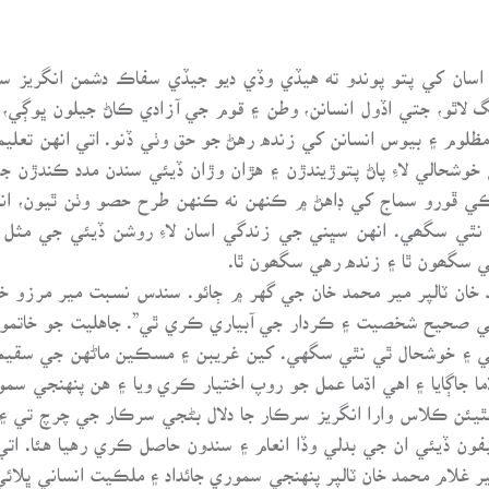
اسان کي پتو پوندو ته هيڏي وڏي ديو جيڏي سفاڪ دشمن انگريز
ٿو، جتي اڏول انسانن، وطن ۽ قوم جي آزادي ڪاڻ جيلون ڀوڳي، بک
 مظلوم ۽ بيوس انسانن کي زنده رهڻ جو حق وٺي ڏنو. اتي انهن تعلي
خوشحالي لاءِ پاڻ پتوڙيندڙن ۽ هڙان وڙان ڏيئي سندن مدد ڪندڙن 
 ڦورو سماج کي ڊاهڻ ۾ ڪنهن نه ڪنهن طرح حصو وٺن ٿيون، انهن ج
ٿي سگھي. انهن سڀني جي زندگي اسان لاءِ روشن ڏيئي جي مثل 
 سگھون ٿا ۽ زنده رهي سگھون ٿا.
ان ٽالپر مير محمد خان جي گهر ۾ ڄائو. سندس نسبت مير مرزو خا
جي صحيح شخصيت ۽ ڪردار جي آبياري ڪري ٿي”. جاهليت جو خاتمو نه
يجهي ۽ خوشحال ٿي نٿي سگهي. کين غريبن ۽ مسڪين ماڻهن جي سقي
اڌما جاڳايا ۽ اهي اڌما عمل جو روپ اختيار ڪري ويا ۽ هن پنهنج
مٿيئن ڪلاس وارا انگريز سرڪار جا دلال بڻجي سرڪار جي چرچ تي
ون ڏيئي ان جي بدلي وڏا انعام ۽ سندون حاصل ڪري رهيا هئا. ات
 مير غلام محمد خان ٽالپر پنهنجي سموري جائداد ۽ ملڪيت انساني ڀ