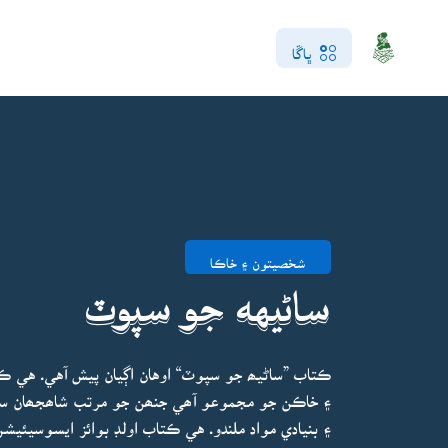
ڀاڱا
شخصيتون ۽ خاڪا
ساڻيهه جو سپوٽ
ڪتاب ”ساڻيھ جو سپوٽ“ اوهان اڳيان پيش آهي. هي ڪت
۽ خاڪن جو مجموعو آھي جنھن جو مرتب شاھجھان سم