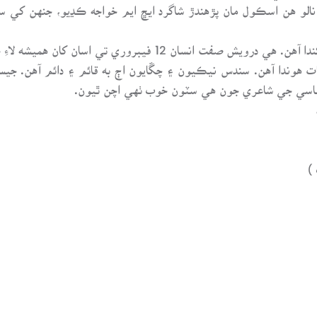
لو هن اسڪول مان پڙهندڙ شاگرد ايڇ ايم خواجه ڪڍيو، جنهن کي سڄ
سچ پچ ته ههڙائي انسان نئين سماج جي پيڙھ رکندا آهن. هي درويش ص
 هوندا آهن. سندس نيڪيون ۽ چڱايون اڄ به قائم ۽ دائم آهن. جيس
ير عباسي جي شاعري جون هي سٽون خوب ٺهي اچن ٿيون.
)