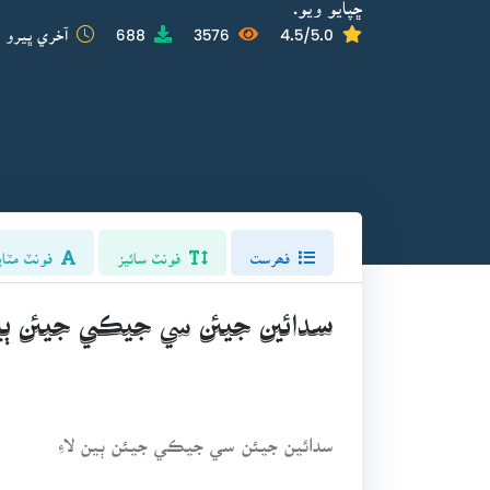
ڇپايو ويو.
4.5/5.0
3576
688
آخري ڀيرو ا
فھرست
فونٽ سائيز
فونٽ مٽاي
سدائين جيئن سي جيڪي جيئن ٻين 
سدائين جيئن سي جيڪي جيئن ٻين لاءِ