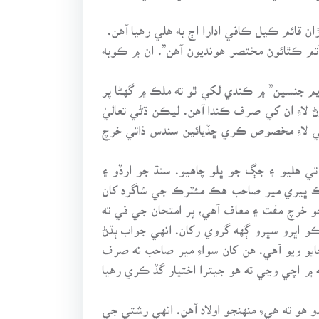
قائم ڪيل ڪافي ادارا اڄ به هلي رهيا آهن.
آتم ڪٿائون مختصر هونديون آهن”. ان ۾ ڪوبه
م جنسين” ۾ ڪندي لکي ٿو ته ملڪ ۾ گهڻا پر
لاءِ ان کي صرف ڪندا آهن. ليڪن ڌڻي تعاليٰ
ي لاءِ مخصوص ڪري ڇڏيائين سندس ذاتي خرچ
هليو ۽ جڳ جو ڀلو چاهيو. سنڌ جو ارڏو ۽
هڪ ڀيري مير صاحب هڪ مئٽرڪ جي شاگرد کان
 جو خرچ مفت ۽ معاف آهي، پر امتحان جي في ته
و اڀرو سڀرو ڳهه گروي رکان. انهي جواب ٻڌڻ
ايو ويو آهي. هن کان سواءِ مير صاحب نه صرف
 ۾ اچي وڃي ته هو جيترا اختيار گڏ ڪري رهيا
هو ته هيءِ منهنجو اولاد آهن. انهي رشتي جي