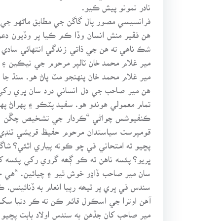
نادر نمونو پيش ڪيو.
فرانسيسي مصور پال گاگن جي مطابق ماڻهو جي 
هن فقير منش انسان وڏا ڪم ڪيا پر وڏيون دعو
شڪ ناهي ته هن جي ذاتي زندگي انتهائي سادي ۽
مير غلام محمد خان ٽالپر مرحوم جي نيڪين ۽
مير غلام محمد خان پنهنجو مٽ پاڻ هو. سنڌ ج
هن مير صاحب جي دل انساني درد سان ڀري رک
تمام معمولي هوندو هو. سفيد پٽڪو ۽ پهراڻ پهري
ڪنفيوشس چواڻي “ڪردار جي تشخيص چڱن اصول
قومپرست سياستدان مرحوم حفيظ قريشي ٽنڊي 
پڇيو ته امتحاني في ڇو ڪونه پياري اٿئي؟ شاگر
ڀريو؟ پئسه ناهن ته ڪو ڳھه گروي رکي پئسه ک
سان مير صاحب ڏاڍو خوش ٿيو ۽ چيائين. “هي خر
سندس في ڀري پر ٽيھه رپيا انعام به ڏنائينس.
آهن اوترا جي اسڪول قائم ڪن ته ڪر دنيا سک،
مير صاحب کان جڏهن به سندس اولاد بابت پڇيو 