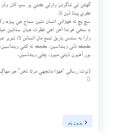
گهڻن ئي شاگردن وارثي ڪئي پر سڀ کان وڏو نا
ڪري ڀيٽا ڏين ٿا.
۽ سخي هوندا آهن اهي فطرت جيان سدائين حيات
وارا به سندس ٻاريل شمع مان انسانن لاءِ تنو
ڪجھه ڏئي وينداسين، ڪجھه نه کڻي وينداسين،
ٻور آهيون ڏيئي ميوو، ڇڻي وينداسين.
(نوٽ: رسالي “ههڙا مانجهي مرڻا ناهن” جو مهاڳ 

پويون پَنو