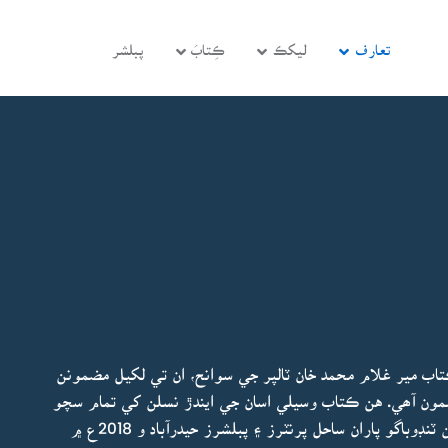
تعارف
ليکڪ
ڪِتابَ
پبلشر
اب مير غلام محمد خان ٽالپر جي سوانح، ان تي لکيل مضمونن
ون آھي. هن ڪتاب وسيلي اسان جي ايندڙ نسلن کي تمام سچو
۽ بنيادي مواد ملندو. هي ڪتاب اولڊ بوائز ايسوسيئيشن ٽنڊوباگو پاران ساحل پرنٽرز ۽ پبلشرز حيدرآباد و 2018ع ۾