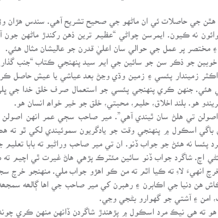
هٿن جي حاصلات ئي ان ماڻهو جي صحيح تشريح آهي. سندس هڙان وڙان 
ائون نه ڪيون. ايمرسن چواڻي “عظيم ترين ذهن رکندڙ ماڻهن جون 
 مختصر پر عمل جي حوالي سان اعليٰ قدرن جو عاليشان مثال هئي.
 خوبين جو ذڪر سن جو سائين جي ايم سيد پنهنجي ڪتاب “جنب گذاري
ا اڪثر زميندار پئسي ۽ زمين وڌي وڃڻ بعد عياشي يا عيش حاصل ڪرڻ 
ي هئي. جنهن ڪري پنهنجي پئسي جو استعمال صرف خلق خدا جي ڀل
ندو هو. بلند اخلاق، حليم، محبتي، خلق جو خير خواھ انسان هو.
ن تي هلڻ سان ٿيندي آهي”. مير صاحب سڄي عمر انهن اصولن تي 
باگي اسڪول ۾ پنهنجي وقت جو يادگريون سموئيندي لکي ٿو ته 
د پئسا نه هئڻ جو جواب ڏنو. ان تي مير صاحب وراڻيو ته بابا تعليم
ڻي اچ. شاگرد جواب ڏنو سائين مئٽرڪ پڙهي هاڻ غيرت ٿي اچيم ته ڪ
چ انهيءَ لاءِ ته ڪيا اٿم ته من ڪو اهڙو جواب ملي. منهنجو خرچ سج
 ڪاش هن دنيا جي اڪابرن ۽ رهبرن کي مير صاحب جي اها ڳالھه سمجھه
 امن ۽ آشتي جو گهوارو بڻجي وڃي.
هو ته هي نيڪ مرد اسڪول ۾ پڙهندڙ شاگردن ڏانهن منهن ڪري چوندو 