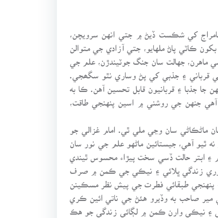
 سامراج کي شڪست ڏيڻ ۾ جتي انهن سرويچن،
ون ڪاٽي پاڻ ملهايو، جتي آزادي جي متوالن
مي ماهرن، جهالت سان جنگ جوٽيندڙن، علم جي
جي قرباني ۽ جذبي کي پڻ وساري نٿو سگھجي.
ا جذبا ۽ قربانيون قابل تحسين آهن. ڪا به
آهي جنهن جي روشني ۾ اسين پنهنجي طاقت،
ن ماڻڪاڻي سان وڃي ملي ٿي. امام غزالي جو
 ٿيو آهي، جيستائين ماڻهو علم جي نور سان
م ۽ ابتر حالت ڏسي سخت پيڙاء محسوس ٿيندي
ي سموري زندگي ڀلائي ۽ نيڪي جي ڪمن ۾ صرف
 ۽ پنهنجي طبقائي فطرت جي پيش نظر مسڪينن
ي مير صاحب به وڏيرو هئڻ جي ناتي ائين ڪري
لائي ۽ نيڪي وارن ڪمن ۾ لڳائي زندگي جو هڪ