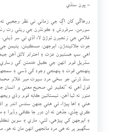
- ڀون سنڌي
ورهاڱي کان اڳ جي زماني تي نظر وجھبي ته 
سورمن، سرفروش ۽ ڪونڌرن جي ريٽي رت رنگ لا
غلامي جي زنجيرن ٽوڙڻ لاءِ اڏي تي سر ڏيئي،
جوت جلائيندڙن، اٻوجهن، مسڪينن، يتيمن جي 
اهي سڀ هستيون عزت ۽ احترام لائق آهن جيڪي
سڌريل قوم انهن جي ڪيل خدمتن کي وساري ن
پنهنجي قوت ۽ پنهنجي وجود کي ڏسي ۽ سمجهي
سنڌ ڌرتي جو سخي مرد سپوت مير غلام محمد خ
قول آهي ته “تعليم ئي صحيح معنيٰ ۾ انسان 
منور نه ٿيا آهن، تيستائين ڪابه قوم وڌي و
هئي ۽ اها پيڙاء ئي هئي جنهن سندس اندر ۾ 
ڪري ڇڏي. جڏهن ته ان دور جا ڪافي وڏيرا ۽ 
۽ اٻوجهن کي پيڙهي، لٽي، ماري ۽ سوين تڪليف
سگهيو پر نه هي مرد مانجهي انهن مان نه هو.