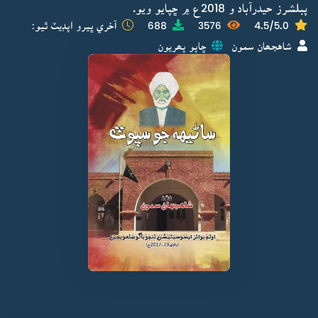
پبلشرز حيدرآباد و 2018ع ۾ ڇپايو ويو.
4.5/5.0
3576
688
آخري ڀيرو اپڊيٽ ٿيو:
شاهجھان سمون
ڇاپو پھريون