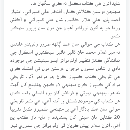
شايد آئون هي ڪتاب مڪمل نه ڪري سگهان ها.
منهنجن دوستن ڪئلاش ڪمار، افتخار علي قمبراڻي، امتياز
احمد ڀان، علي غلام ڪاتيار، شان علي قمبراڻي ۽ آڪاش
ورما جو به آئون ٿورائتو آهيان جن مون سان ڀرپور سهڪار
ڪيو.
هن ڪتاب جي حوالي سان هڪ ڳالهه ضرور ونڊيندو هلندس
ته مير غلام محمد خان ٽالپر هائير سيڪنڊري اسڪول جي
نمائندگي ڪندڙ تنظيم اولڊ بوائز ايسوسيئيشن جي موجوده
باڊي ۾ شامل سمورن نوجوان دوستن مون تي اعتماد ڪري
هي تاريخي ڪتاب ڪمپوز ڪرڻ جو موقعو ڏنو. تاريخي
مواد کي ڪمپوز ڪرڻ منهنجي لاءِ ڪنهن چئلينج کان گهٽ
نه هو. پنهنجي ڊيوٽي ۽ فرائض کان پوءِ اضافي وقت ڪڍي
هن ڪتاب کي موجوده شڪل ۾ آندو آهي. هي ڪم تاريخي
حوالي سان هڪ يادگار آهي پر منهنجي ڪمپوز ڪيل تقريباً
20 ڪتابن مان سڀني کان پسنديده ۽ مايه ناز ڪتاب پڻ
آهي. آئون سلام پيش ڪريان ٿو اولڊ بوائز جي سموري ٽيم