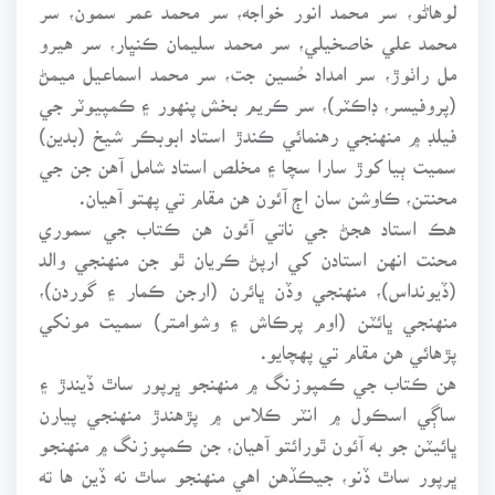
لوهاڻو، سر محمد انور خواجه، سر محمد عمر سمون، سر
محمد علي خاصخيلي، سر محمد سليمان ڪنڀار، سر هيرو
مل راٺوڙ، سر امداد حُسين جت، سر محمد اسماعيل ميمڻ
(پروفيسر، ڊاڪٽر)، سر ڪريم بخش پنهور ۽ ڪمپيوٽر جي
فيلڊ ۾ منهنجي رهنمائي ڪندڙ استاد ابوبڪر شيخ (بدين)
سميت ٻيا کوڙ سارا سچا ۽ مخلص استاد شامل آهن جن جي
محنتن، ڪاوشن سان اڄ آئون هن مقام تي پهتو آهيان.
هڪ استاد هجڻ جي ناتي آئون هن ڪتاب جي سموري
محنت انهن استادن کي ارپڻ ڪريان ٿو جن منهنجي والد
(ڏيونداس)، منهنجي وڏن ڀائرن (ارجن ڪمار ۽ گوردن)،
منهنجي ڀائٽن (اوم پرڪاش ۽ وشوامتر) سميت مونکي
پڙهائي هن مقام تي پهچايو.
هن ڪتاب جي ڪمپوزنگ ۾ منهنجو ڀرپور ساٿ ڏيندڙ ۽
ساڳي اسڪول ۾ انٽر ڪلاس ۾ پڙهندڙ منهنجي پيارن
ڀائيٽن جو به آئون ٿورائتو آهيان، جن ڪمپوزنگ ۾ منهنجو
ڀرپور ساٿ ڏنو، جيڪڏهن اهي منهنجو ساٿ نه ڏين ها ته