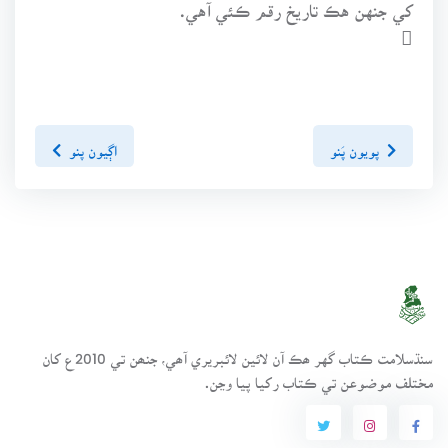
کي جنهن هڪ تاريخ رقم ڪئي آهي.

پويون پَنو
اڳيون پنو
سنڌسلامت ڪتاب گهر ھڪ آن لائين لائبريري آھي، جنھن تي 2010ع کان
مختلف موضوعن تي ڪتاب رکيا پيا وڃن.