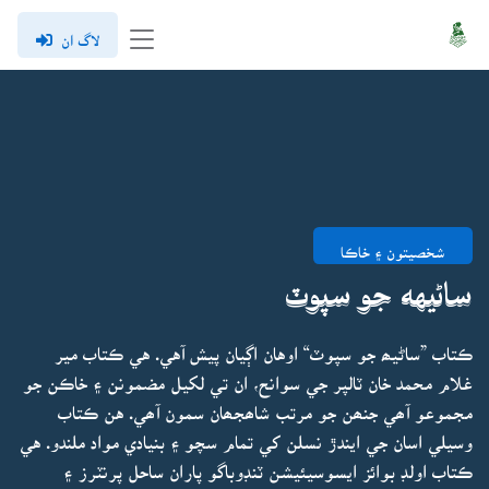
لاگ ان
شخصيتون ۽ خاڪا
ساڻيهه جو سپوٽ
ڪتاب ”ساڻيھ جو سپوٽ“ اوهان اڳيان پيش آهي. هي ڪتاب مير
غلام محمد خان ٽالپر جي سوانح، ان تي لکيل مضمونن ۽ خاڪن جو
مجموعو آھي جنھن جو مرتب شاھجھان سمون آھي. هن ڪتاب
وسيلي اسان جي ايندڙ نسلن کي تمام سچو ۽ بنيادي مواد ملندو. هي
ڪتاب اولڊ بوائز ايسوسيئيشن ٽنڊوباگو پاران ساحل پرنٽرز ۽