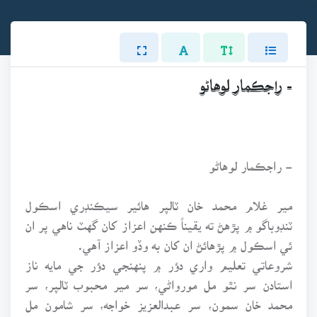
- راجڪمار لوهاڻو
- راجڪمار لوهاڻو
مير غلام محمد خان ٽالپر هائير سيڪنڊري اسڪول
ٽنڊوباگو ۾ پڙهڻ ته يقيناً ڪنهن اعزاز کان گهٽ ناهي پر ان
ئي اسڪول ۾ پڙهائڻ ان کان به وڏو اعزاز آهي.
شروعاتي تعليم واري دؤر ۾ پنهنجي دؤر جي مايه ناز
استادن سر نٿو مل مورواڻي، سر مير محبوب ٽالپر، سر
محمد خان سمون، سر عبدالعزيز خواجه، سر شامون مل