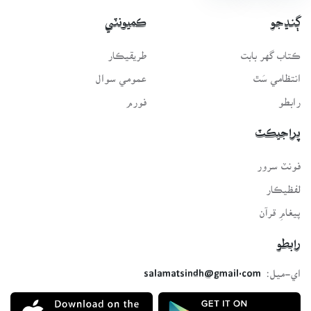
ڳنڍجو
ڪميونٽي
ڪتاب گهر بابت
طريقيڪار
انتظامي سَٿ
عمومي سوال
رابطو
فورم
پراجيڪٽ
فونٽ سرور
لفظيڪار
پيغامِ قرآن
رابطو
اي-ميل:
salamatsindh@gmail.com