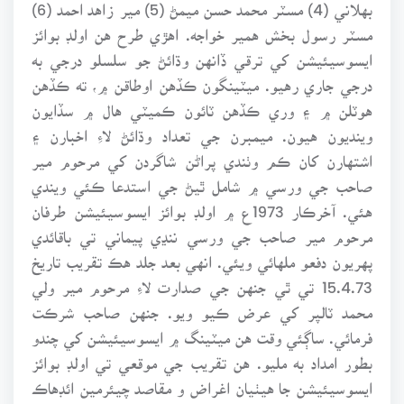
بهلاني (4) مسٽر محمد حسن ميمڻ (5) مير زاهد احمد (6)
مسٽر رسول بخش همير خواجه. اهڙي طرح هن اولڊ بوائز
ايسوسيئيشن کي ترقي ڏانهن وڌائڻ جو سلسلو درجي به
درجي جاري رهيو. ميٽينگون ڪڏهن اوطاقن ۾، ته ڪڏهن
هوٽلن ۾ ۽ وري ڪڏهن ٽائون ڪميٽي هال ۾ سڏايون
وينديون هيون. ميمبرن جي تعداد وڌائڻ لاءِ اخبارن ۽
اشتهارن کان ڪم وٺندي پراڻن شاگردن کي مرحوم مير
صاحب جي ورسي ۾ شامل ٿيڻ جي استدعا ڪئي ويندي
هئي. آخرڪار 1973ع ۾ اولڊ بوائز ايسوسيئيشن طرفان
مرحوم مير صاحب جي ورسي ننڍي پيماني تي باقائدي
پهريون دفعو ملهائي ويئي. انهي بعد جلد هڪ تقريب تاريخ
15.4.73 تي ٿي جنهن جي صدارت لاءِ مرحوم مير ولي
محمد ٽالپر کي عرض ڪيو ويو. جنهن صاحب شرڪت
فرمائي. ساڳئي وقت هن ميٽينگ ۾ ايسوسيئيشن کي چندو
بطور امداد به مليو. هن تقريب جي موقعي تي اولڊ بوائز
ايسوسيئيشن جا هيٺيان اغراض و مقاصد چيئرمين ائڊهاڪ