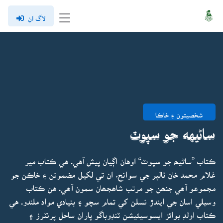
لاگ ان
شخصيتون ۽ خاڪا
ساڻيهه جو سپوٽ
ڪتاب ”ساڻيھ جو سپوٽ“ اوهان اڳيان پيش آهي. هي ڪتاب مير
غلام محمد خان ٽالپر جي سوانح، ان تي لکيل مضمونن ۽ خاڪن جو
مجموعو آھي جنھن جو مرتب شاھجھان سمون آھي. هن ڪتاب
وسيلي اسان جي ايندڙ نسلن کي تمام سچو ۽ بنيادي مواد ملندو. هي
ڪتاب اولڊ بوائز ايسوسيئيشن ٽنڊوباگو پاران ساحل پرنٽرز ۽