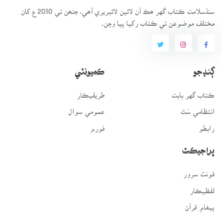
سنڌسلامت ڪتاب گهر ھڪ آن لائين لائبريري آھي، جنھن تي 2010ع کان
مختلف موضوعن تي ڪتاب رکيا پيا وڃن.
ڳنڍجو
ڪميونٽي
ڪتاب گهر بابت
طريقيڪار
انتظامي سَٿ
عمومي سوال
رابطو
فورم
پراجيڪٽ
فونٽ سرور
لفظيڪار
پيغامِ قرآن