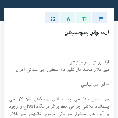
اولڊ بوائز ايسوسيئيشن
اولڊ بوائز ايسوسيئيشن
مير غلام محمد خان ٽالپر هاءِ اسڪول جو ابتدائي احوال
- اي.ايم.عباسي
سر زمين سنڌ جي چند پراڻين درسگاهن مان لاڙ جي
پسمانده علائقي جو هي هڪ پراڻو درسگاه 1921ع ۾ وجود
۾ آيو. هن اسڪول جو باني مرحوم خانبهادر مير غلام