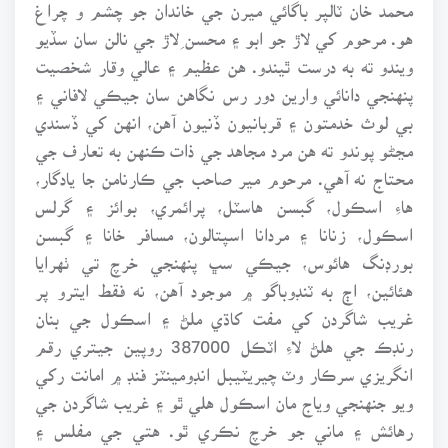
محمد خان ٽالپر باگائي ميرن جي خاندان جو چشم و چراغ
هو. مرحوم کي لاڙ جو ابو ۽ محسن ِلاڙ جي نالن سان سڏيو
ويندو ته به درست ٿيندو. هن عظيم ۽ عالي وقار شخصيت
پنهنجي دانائي وارين دور رس نگاهن سان جيڪي لافاني ۽
بي لوث خدمتون ۽ قربانيون ڏنيون آهن، انهن کي ڏسندي
مڃڻو پوندو ته هن مرد مجاهد جي ذات ڪنهن به تعارف جي
محتاج نه آهي. مرحوم مير صاحب جي ڪارنامن جا يادگار،
هاءِ اسڪول، گبسن هاسٽل، پرائمري، بوائز ۽ گرلس
اسڪول، زنانا ۽ مردانا اسپتالون، مسافر خانا ۽ گبسن
بورڊنگ هائوس، جيڪي سڀ پنهنجي خرچ تي ٺهرايا
هئائين، اڄ به ٽنڊوباگو ۾ موجود آهن، نه فقط ايترو پر
غريب شاگردن کي مفت کاڌي ملڻ ۽ اسڪول جي بنان
رنڊڪ جي هلڻ لاءِ اٽڪل 387000 روپين جيتري رقم
انگريزي سرڪار وٽ چيريٽيبل انڊومينٽز فنڊ ۾ امانت رکي
ويو جنهنجي وياج مان اسڪول هلي ٿو ۽ غريب شاگردن جي
رهائش ۽ ماني جو خرچ نڪري ٿو. هتي جي مفلس ۽