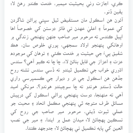
ڪري، اجازت وٺي بحيثيت ميمبر، خدمت ڪندو رهڻ لاءِ
يقين ڏنو.
آئون هن اسڪول مان مستفيض ٿيل سڀني پراڻن شاگردن
کي عموماً ۽ اعليٰ عهدن تي فائز دوستن کي خصوصاً اها
اپيل ڪندس ته مرحوم مير صاحب جنهن پنهنجي زندگي ۾
اوهانکي پنهنجو اولاد سمجهي، پوري خلوص سان، هڪ
شفيق پيءُ جي حيثيت ۾ خدمت ڪئي ۽ توهان کي موجوده
عزت ۽ اعزاز جي قابل بنائڻ لاءِ، ڇا ڇا نه ڪيو آهي؟ سندس
اڌوري خواب جي تڪميل ٿيندو نه ڏسي سندس تشنه روح
جڏهن هن اسڪول جي در و ديوار جي ڪسمپرسي واري
حالت ڏسندو هوندو ته ڇا سوچيندو هوندو؟. مونکي اميد
آهي ته منهنجا، دوست پنهنجي پراڻي اسڪول کي درپيش
مسائل طرف متوجه ٿي پنهنجي مڪمل اتحاد ۽ محبت جو
عملي ثبوت ڏيئي، مرحوم مير صاحب جي روح کي
تسڪين پهچائڻ لاءِ ميدان عمل ۾ ايندا، ۽ مير جي نصب
العين کي پايه تڪميل تي پهچائڻ لاءِ جدوجهد ڪندا.