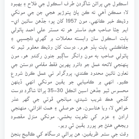
اسڪول جي پراڻن شاگردن طرف اسڪول جي فلاح ۽ بهبود
لاءِ ممڪن آهي ته ڪن پاڻ پتوڙيو هجي جن جي مونکي
وڌيڪ خبر ڪانهي. مون 1957 کان پوءِ جڏهن سائين اي-
ايم چٿا صاحب هيڊ ماستر هو ته مسٽر علي احمد پاٽولي
بابت اسڪول سان وابسته معاملات ۾ گهري دلچسپي ۽
جفاڪشي بابت ٻڌو هوم. دوست کان وڌيڪ معلوم ٿيم ته
پاٽولي صاحب به مون وانگر ساڳيو جنون رکندو هو. مون
پنهنجي لائحه عمل جو دائرو پهرين فقط مقامي دوستن جي
تعاون تائين محدود ڪندي، پروگرام تي عمل ڪرڻ شروع
ڪيو. انهي ۾ ڪاميابي جو يقين مونکي انهي ڏينهن
محسوس ٿيو جڏهن اسين اٽڪل 30-35 پراڻا شاگرد دوست
گڏجي هڪ غريب شيدي، ميانجي ڦوٽي جي گهر عذر
خواهي لاءِ ويا هئاسون. هن حوصلي ۽ همت افزائي، منهنجي
ارادن ۽ عزم کي تقويت بخشي. مونکي منزل مقصود
ويجھي هئڻ جو پورو يقين ٿي ويو.
وقت جي ستم ظريفين، هن پراڻي درسگاھ کي ڪاليج بنجڻ