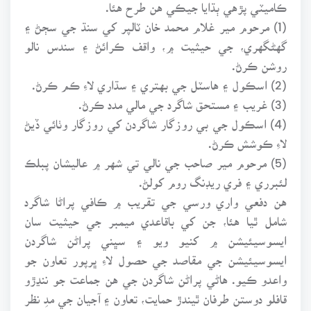
ڪاميٽي پڙهي ٻڌايا جيڪي هن طرح هئا.
(1) مرحوم مير غلام محمد خان ٽالپر کي سنڌ جي سڄڻ ۽
گهڻگهري، جي حيثيت ۾، واقف ڪرائڻ ۽ سندس نالو
روشن ڪرڻ.
(2) اسڪول ۽ هاسٽل جي بهتري ۽ سڌاري لاءِ ڪم ڪرڻ.
(3) غريب ۽ مستحق شاگرد جي مالي مدد ڪرڻ.
(4) اسڪول جي بي روزگار شاگردن کي روزگار وٺائي ڏيڻ
لاءِ ڪوشش ڪرڻ.
(5) مرحوم مير صاحب جي نالي تي شهر ۾ عاليشان پبلڪ
لئبرري ۽ فري ريڊنگ روم کولڻ.
هن دفعي واري ورسي جي تقريب ۾ ڪافي پراڻا شاگرد
شامل ٿيا هئا، جن کي باقاعدي ميمبر جي حيثيت سان
ايسوسيئيشن ۾ کنيو ويو ۽ سڀني پراڻن شاگردن
ايسوسيئيشن جي مقاصد جي حصول لاءِ ڀرپور تعاون جو
واعدو ڪيو. هاڻي پراڻن شاگردن جي هن جماعت جو ننڍڙو
قافلو دوستن طرفان ٿيندڙ حمايت، تعاون ۽ آجيان جي مدِ نظر