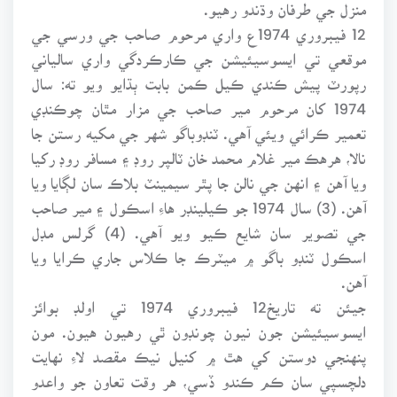
منزل جي طرفان وڌندو رهيو.
12 فيبروري 1974ع واري مرحوم صاحب جي ورسي جي
موقعي تي ايسوسيئيشن جي ڪارڪردگي واري سالياني
رپورٽ پيش ڪندي ڪيل ڪمن بابت ٻڌايو ويو ته: سال
1974 کان مرحوم مير صاحب جي مزار مٿان چوڪنڊي
تعمير ڪرائي ويئي آهي. ٽنڊوباگو شهر جي مکيه رستن جا
نالا، هرهڪ مير غلام محمد خان ٽالپر روڊ ۽ مسافر روڊ رکيا
ويا آهن ۽ انهن جي نالن جا پٿر سيمينٽ بلاڪ سان لڳايا ويا
آهن. (3) سال 1974 جو ڪيلينڊر هاءِ اسڪول ۽ مير صاحب
جي تصوير سان شايع ڪيو ويو آهي. (4) گرلس مڊل
اسڪول ٽنڊو باگو ۾ ميٽرڪ جا ڪلاس جاري ڪرايا ويا
آهن.
جيئن ته تاريخ12 فيبروري 1974 تي اولڊ بوائز
ايسوسيئيشن جون نيون چونڊون ٿي رهيون هيون. مون
پنهنجي دوستن کي هٿ ۾ کنيل نيڪ مقصد لاءِ نهايت
دلچسپي سان ڪم ڪندو ڏسي، هر وقت تعاون جو واعدو