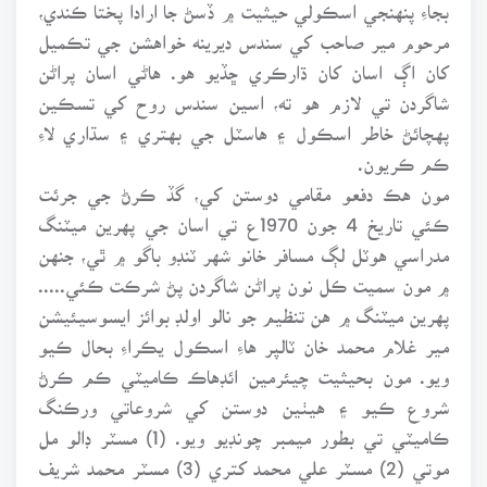
بجاءِ پنهنجي اسڪولي حيثيت ۾ ڏسڻ جا ارادا پختا ڪندي،
مرحوم مير صاحب کي سندس ديرينه خواهشن جي تڪميل
کان اڳ اسان کان ڌارڪري ڇڏيو هو. هاڻي اسان پراڻن
شاگردن تي لازم هو ته، اسين سندس روح کي تسڪين
پهچائڻ خاطر اسڪول ۽ هاسٽل جي بهتري ۽ سڌاري لاءِ
ڪم ڪريون.
مون هڪ دفعو مقامي دوستن کي، گڏ ڪرڻ جي جرئت
ڪئي تاريخ 4 جون 1970ع تي اسان جي پهرين ميٽنگ
مدراسي هوٽل لڳ مسافر خانو شهر ٽنڊو باگو ۾ ٿي، جنهن
۾ مون سميت ڪل نون پراڻن شاگردن پڻ شرڪت ڪئي.....
پهرين ميٽنگ ۾ هن تنظيم جو نالو اولڊ بوائز ايسوسيئيشن
مير غلام محمد خان ٽالپر هاءِ اسڪول يڪراءِ بحال ڪيو
ويو. مون بحيثيت چيئرمين ائڊهاڪ ڪاميٽي ڪم ڪرڻ
شروع ڪيو ۽ هيٺين دوستن کي شروعاتي ورڪنگ
ڪاميٽي تي بطور ميمبر چونڊيو ويو. (1) مسٽر ڊالو مل
موتي (2) مسٽر علي محمد کتري (3) مسٽر محمد شريف