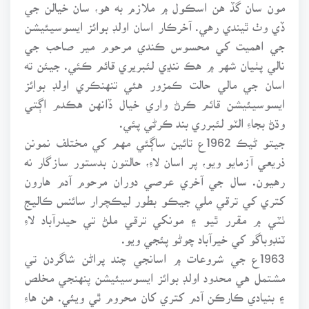
مون سان گڏ هن اسڪول ۾ ملازم به هو، سان خيالن جي
ڏي وٺ ٿيندي رهي. آخرڪار اسان اولڊ بوائز ايسوسيئيشن
جي اهميت کي محسوس ڪندي مرحوم مير صاحب جي
نالي پٺيان شهر ۾ هڪ ننڍي لئبريري قائم ڪئي. جيئن ته
اسان جي مالي حالت ڪمزور هئي تنهنڪري اولڊ بوائز
ايسوسيئيشن قائم ڪرڻ واري خيال ڏانهن هڪدم اڳتي
وڌڻ بجاءِ الٽو لئبرري بند ڪرڻي پئي.
جيتو ڻيڪ 1962ع تائين ساڳئي مهم کي مختلف نمونن
ذريعي آزمايو ويو، پر اسان لاءِ، حالتون بدستور سازگار نه
رهيون. سال جي آخري عرصي دوران مرحوم آدم هارون
کتري کي ترقي ملي جيڪو بطور ليڪچرار سائنس ڪاليج
ٺٽي ۾ مقرر ٿيو ۽ مونکي ترقي ملڻ تي حيدرآباد لاءِ
ٽنڊوباگو کي خيرآباد چوڻو پئجي ويو.
1963ع جي شروعات ۾ اسانجي چند پراڻن شاگردن تي
مشتمل هي محدود اولڊ بوائز ايسوسيئيشن پنهنجي مخلص
۽ بنيادي ڪارڪن آدم کتري کان محروم ٿي ويئي. هن هاءِ