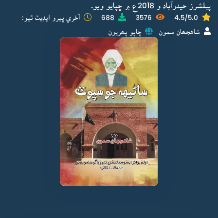
پبلشرز حيدرآباد و 2018ع ۾ ڇپايو ويو.
4.5/5.0
3576
688
آخري ڀيرو اپڊيٽ ٿيو:
شاهجھان سمون
ڇاپو پھريون