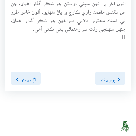
آئون آخر ۾ انهن سڀني دوستن جو شڪر گذار آهيان، جن
هن مقدس مقصد واري ڪارج ۾ پاڻ ملهايو. آئون خاص طور
تي استاد محترم قاضي قمرالدين جو شڪر گذار آهيان،
جنهن منهنجي وقت سر رهنمائي پئي ڪئي آهي.

پويون پَنو
اڳيون پنو