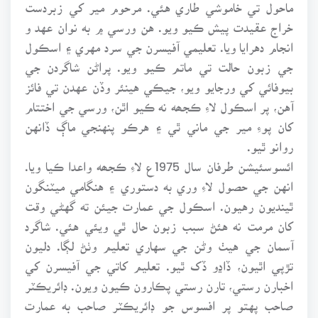
ماحول تي خاموشي طاري هئي. مرحوم مير کي زبردست
خراج عقيدت پيش ڪيو ويو. هن ورسي ۾ به نوان عهد و
انجام دهرايا ويا. تعليمي آفيسرن جي سرد مهري ۽ اسڪول
جي زبون حالت تي ماتم ڪيو ويو. پراڻن شاگردن جي
بيوفائي کي ورجايو ويو، جيڪي هينئر وڏن عهدن تي فائز
آهن، پر اسڪول لاءِ ڪجھه نه ڪيو اٿن، ورسي جي اختتام
کان پوءِ مير جي ماني ٿي ۽ هرڪو پنهنجي ماڳ ڏانهن
روانو ٿيو.
ائسوسئيشن طرفان سال 1975ع لاءِ ڪجھه واعدا ڪيا ويا.
انهن جي حصول لاءِ وري به دستوري ۽ هنگامي ميٽنگون
ٿينديون رهيون. اسڪول جي عمارت جيئن ته گهڻي وقت
کان مرمت نه هئڻ سبب زبون حال ٿي ويئي هئي. شاگرد
آسمان جي هيٺ وڻن جي سهاري تعليم وٺڻ لڳا. دليون
تڙپي اٿيون، ڏاڍو ڏک ٿيو. تعليم کاتي جي آفيسرن کي
اخبارن رستي، تارن رستي پڪارون ڪيون ويون. ڊائريڪٽر
صاحب پهتو پر افسوس جو ڊائريڪٽر صاحب به عمارت