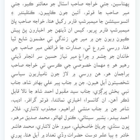
پهتاسين. جتي خواجه صاحب اسٽال جو معائنو ڪيو، جتي
مير صاحب جا فوٽو، آئين جون ڪاپيون، ڪئلينڊر ۽
ائسوسيئشن جا ميمبرشپ فارم رکيل هئا. خواجه صاحب پاڻ
ميمبرشپ فارم ڀريو، کيس ان ڏينهن جو اخبارون پڻ پيش
ڪيون ويون جن ۾ مير جي زندگي تي مضمون شايع ٿيا
هئا. ورسي شروع ٿي، صدارت جا فرائض مير صاحب جي
خاندان جو چشم و چراغ مير نياز حسين سر انجام ڏيئي
رهيو هو ۽ مهمان خصوصي جي ڪرسي تي خواجه صاحب
براجمان هو. هن ورسي ۾ لاڙ جون نامياريون سياسي
شخصيتون آيل هيون، جن ۾ جناب پير علي بهادر شاه، جناب
نبي بخش ڀرڳڙي، جناب سيد مقبول احمد شاه جا نالا قابل
ذڪر آهن. ان کانسواءِ اخباري نمائندا، فوٽو گرافر، اديب،
شاعر جن ۾ جناب منشي ابراهيم، مجذوب لاشاري، غلام
احمد بيدم، بشير سيتائي، ڪنول لهاڻو. محمد صديق مرهم،
ڀون سنڌي، چرياڻ خاصخيلي، ميوو خان لاشاري، محمد هاشم
خادم ۽ ٻيا علم دوست حضرات وڏي تعداد ۾ آيل هئا. پوري