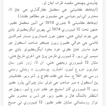
ڇڏيندي پنهنجي مقصد طرف اچان ٿو.
(ايڊهاڪ ڪاميٽي جي مڪمل ڪارگذاري جي ڄاڻ لاءِ
محترم اي.ايم.عباسي جي مضمون جو مطالعو ڪندا.)
ايڊهاڪ ڪاميٽي 6 جنوري 1974 تي آئين مڪمل ڪيو،
جنهن تحت 12 فيبروري 1974 تي پهرين ايگزيڪيوٽو باڊي
جي چونڊ ٿيڻي هئي. جنهن جون ذميداريون مسٽر قمرالدين
قاضي جي حوالي ڪيون ويون جيڪو صاحب اسڪول جو
هيڊ ماستر هئڻ ڪري خود بخود ايگزيڪيوٽو باڊي جو
ميمبر ٿي ويو. 2 فيبروري فارمن ڀرڻ جي آخري تاريخ هئي.
مٿان 12 فيبروري ويجهي هئي. ان لاءِ زور شور سان
تياريون شروع ٿيون. اخبارن، پوسٽورن ۽ ريڊئي رستي
ورسي جو اطلاع، سنڌ جي ڪنڊ ڪڙڇ ۾ ڏنو ويو. ڪئلينڊر
پڻ اسڪول ۽ مير صاحب جي فوٽو سان ڇپرائي پڌرو ڪيو
ويو. 11 فيبروري کان اسٽيج جو ڪم شروع ٿيو، ويهڻ جو
انتظام ڊائننگ هال ۾ ڪيو ويو. هن ڏس ۾ محترم علي
نواز روستماڻي نمايان ڪم ڪيو. 12 فيبروري تي صبح