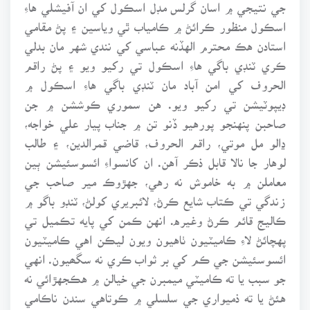
جي نتيجي ۾ اسان گرلس مڊل اسڪول کي ان آفيشلي هاءِ
اسڪول منظور ڪرائڻ ۾ ڪامياب ٿي وياسين ۽ پڻ مقامي
استادن هڪ محترم الهڏنه عباسي کي نندي شهر مان بدلي
ڪري ٽنڊي باگي هاءِ اسڪول تي رکيو ويو ۽ پڻ راقم
الحروف کي امن آباد مان ٽنڊي باگي هاءِ اسڪول ۾
ڊيپوٽيشن تي رکيو ويو. هن سموري ڪوششن ۾ جن
صاحبن پنهنجو پورهيو ڏنو تن ۾ جناب پيار علي خواجه،
ڍالو مل موتي، راقم الحروف، قاضي قمرالدين، ۽ طالب
لوهار جا نالا قابل ذڪر آهن. ان کانسواءِ ائسوسئيشن ٻين
معاملن ۾ به خاموش نه رهي، جهڙوڪ مير صاحب جي
زندگي تي ڪتاب شايع ڪرڻ، لائبريري کولڻ، ٽنڊو باگو ۾
ڪاليج قائم ڪرڻ وغيره. انهن ڪمن کي پايه تڪميل تي
پهچائڻ لاءِ ڪاميٽيون ٺاهيون ويون ليڪن اهي ڪاميٽيون
ائسوسئيشن جي ڪم کي بر ثواب ڪري نه سگھيون. انهي
جو سبب يا ته ڪاميٽي ميمبرن جي خيالن ۾ هڪجهڙائي نه
هئڻ يا ته ذميواري جي سلسلي ۾ ڪوتاهي سندن ناڪامي