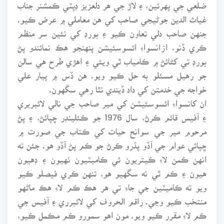
ضلعي جي پهرئين، ۽ لاڙ جي هر دلعزيز ڊپٽي ڪمشنر جناب
غياث الدين جوڻيجي صاحب کي هن معاملي ۾ عرض ڪيو.
جنهن صاحب دلي تعاون ڪيو ۽ بورڊ کي نئين سر منظم
ڪري ڏنو. ازانسواءِ ائسوسئيشن پنهنجو هڪ نمائندو پڻ
بورڊ تي کڻائڻ ۾ ڪامياب ٿي ويئي ۽ اهڙي طرح هي سالن
جو رهيل مسئلو به حل ڪيو ويو. هن ڏس ۾ پيار علي
خواجه جي خدمتن کي داد ڏيندي نٿا رهي سگهون.
ان کانسواءِ ائسوسئيشن کي مير صاحب جي نالي لائبريري
۽ آفيس قائم ڪرڻ، سال 1976 جو ڪئلينڊر ڇپائڻ، ۽ پڻ
مرحوم مير جي سوانح حيات کي ڪتاب جي صورت ۾
ڇپائي عوام جي آڏو پڌرو ڪرڻ جو ڪم پڻ آڏو هو. جئن ته
انهن ڪمن لاءِ ڪيتريون ئي ڪاميٽيون ٺهيون ۽ ڊهيون
هيون ۽ ڪم ٿي نه سگهيو هو، تنهن ڪري فيصلو ڪيو
ويو ته ڪاميٽين جي جاءِ تي هر هڪ ڪم لاءِ هڪ ماڻهو
منتخب ڪيو وڃي. راقم الحروف کي لائبرري ۽ آفيس جي
ڪم لاءِ مقرر ڪيو ويو. مون اهو سمورو ڪم مڪمل ڪيو،