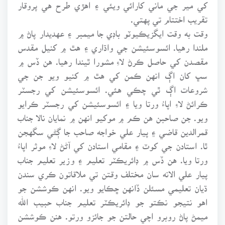
کي مير جي ماني کارائي ويئي ۽ اهڙي طرح هي پروقار
تقريب اختتام تي پهتي.
وقت به وقت ايگزيڪيوٽو باڊي جا ميمبر ۽ عهديدار پاڻ ۾
ملندا رهيا. ائسوسئيشن جي واڌاري ۽ هٿ ۾ کنيل مقدس
مقصدن کي حاصل ڪرڻ لاءِ مشورا ٿيندا رهيا. هن ڏس ۾
سڀ کان اڳ انهن ڪمن کي هٿ ۾ کنيو ويو جن جي
شروعات اڳ ٿي چڪي هئي. ائسوسئيشن کي رجسٽر
ڪرائڻ لاءِ اپاءُ ورتا ويا ۽ ائسوسئيشن کي رجسٽر ڪرايو
ويو. جن صاحبن هن ڪم ۾ موکيو انهن ۾ نمايان نالا جناب
قمرالدين قاضي ۽ پيار علي خواجه صاحب جا ڳڻي سگهجن
ٿا. استادن جي کوٽ ۽ مقامي استادن کي آڻڻ لاءِ موثر اپاءُ
ورتا ويا. هن ڏس ۾ ڊائريڪٽر تعليم ۽ وزير تعليم جناب
پيار علي الانه سان مختلف وقتن تي ملاقاتون ڪري سندن
ڌيان تعليمي مسئلن ڏانهن ڇڪايو ويو. انهن ڪوششن جو
اهو نتيجو نڪتو جو ڊائريڪٽر تعليم جناب حبيب الله
ميمڻ پاڻ روبرو اچي حالتن جو جائزو ورتو. هنن ڪوششن