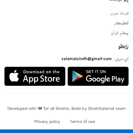
فونٽ سرور
لفظيڪار
پيغامِ قرآن
رابطو
اي-ميل:
salamatsindh@gmail.com
Developed with ❤️ for all Sindhis. Build by
SindhSalamat
team
Privacy policy
Terms of use