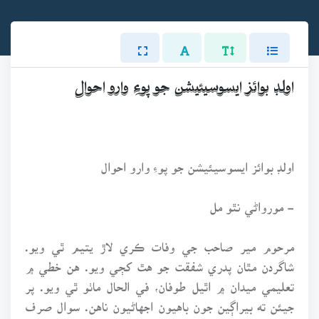
اولڊ بوائز ايسوسيئيشن جو پوءِ وارو احوال
اولڊ بوائز ايسوسيئيشن جو پوءِ وارو احوال
- مورواڻي نٿو مل
مرحوم مير صاحب جي وفات ڪري لاڙ يتيم ٿي ويو.
شاگردن مٿان پدري شفقت جو هٿ کڄي ويو. هن خطي ۾
تعليمي ميدان ۾ اٿيل طوفان، في الحال ماٺو ٿي ويو. پر
جيئن ته بيراڳين جون باهيون اجهاڻيون ناهن. سوال صرف