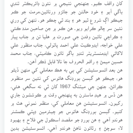
کان واقف ڪيو. جنهنجي نتيجي ۾ نئون ڊائريڪٽر ٽنڊي
باگي آيو ۽ خود حالتن جو جائزو ورتائين.مرمت جو ڪم
جيڪو اڳ شروع ٿيو هو ۽ بند ٿي چڪو هو. تنهن کي وري
نئين سر چالو ڪرايو ويو. هن ڪم ۾ جن صاحبن مدد ڪئي
۽ ڪراچي تائين وفدن جي صورت ۾ هليا تن ۾ جناب پيار
علي خواجه، ايڊوڪيٽ علي احمد پاٽولي، جناب منظور علي
لاکاڻي ايڊمنسٽريٽر ٽنڊو باگو ٽائون ڪاميٽي، جناب محمد
حسين ميمڻ ۽ راقم الحروف جا نالا قابل ذڪر آهن.
هن بعد ائسوسئيشن کي ٻي به هڪ معاملي کي منهن ڏيڻو
هو، جيڪو هو گبسن بورڊنگ هائوس کي نئين سر منظوم
ڪرائڻ. جنهن جي ميٽنگ 1967 کان ٿي نه سگھي هئي،
هن ڏس ۾ هيڊ ماسترن به پنهنجي وقت ۾ ڪوششون جاري
رکيون. ائسوسئيشن هن معاملي کي، منظم نموني هٿ ۾
کنيو. گبسن بورڊنگ هائوس جو چيئرمين ڊپٽي ڪمشنر
هوندو آهي ۽ هن بورڊ جو مقصد اسڪول جي فلاح ۽ بهبود
لاءِ سوچڻ ۽ رٿائون ٺاهڻ هوندو آهي. ائسوسئيشن بدين