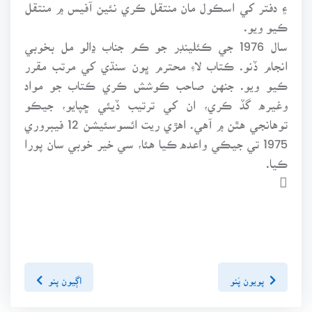
۽ دفتر کي اسڪول مان منتقل ڪري نئين آفيس ۾ منتقل
ڪيو ويو.
سال 1976 جي ڪئلينڊر جو ڪم جناب ڍالو مل بخوبي
انجام ڏنو. ڪتاب لاءِ محترم ڀون سنڌي کي مرتب مقرر
ڪيو ويو. جنهن صاحب ڪوشش ڪري ڪتاب جو مواد
وغيره گڏ ڪري، ان کي ترتيب ڏيئي ڇپايو، جيڪو
توهانجي هٿن ۾ آهي. اهڙي ريت ائسوسئيشن 12 فيبروري
1975 تي جيڪي واعده ڪيا هئا، سي خير خوبي سان پورا
ڪيا.

پويون پَنو
اڳيون پنو