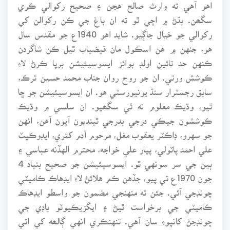
اهو آهي ته وارث صالح هجن ۽ صحيح رکوالي ڪري
سگھن. ٻڌڻ ۾ اچي ٿو ته ان باغ جي ڪن رکوالن کي
رکوالي جو خيال جاڳيو. شايد اهو 1940ع جو مقدس سال
هو، جنهن ۾ هن اسڪول مان فيضياب ٿيل ڪن شاگردن
ڪنهن حد تائين اولڊ بوائز ايسوسيئيشن برپا ڪرڻ لاءِ
ڪوشش ورتي. ان جو روح روان جناب محمد حسين ترڪ،
سابق رجسٽرار سنڌ يونيورسٽي هو. ان ايسوسيئيشن جو ڇا
ٿيو، وڌيڪ معلوم نه ٿي سگھيو. ان سلسي ۾ وڌيڪ
ڪوششون جيڪي درجي بدرجي ٿينديون آيون آهن، انهن
جو سهرو، ڊاڪٽر يعقوب مغل، مرحوم آدم کتري، ايڊوڪيٽ
علي احمد پاٽولي، پيار علي خواجه، محترم الهڏنه عباسي ۽
ٻين جي سر سونهي ٿو. ايسوسيئيشن جو صحيح بنياد 4
جون 1970ع تي پيو، جڏهن ڪم هلائڻ لاءِ ايڊهاڪ ڪاميٽي
چونڊجي آئي. جئن ته منهنجي مضمون جو واسطو ايڊهاڪ
ڪاميٽي جي برخواست ٿيڻ ۽ ايگزيڪيوٽو باڊي جي
چونڊجڻ کانپوءِ سان آهي. تنهنڪري انهي ڳالھه کي اتي