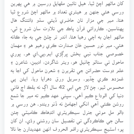
کان ماڻهو اچڻ ٿيا. هيل تائين ملهايل ورسين ۾ هي پهرين
ورسي هئي جنهن ۾ هيتري تعداد ۾ ماڻهو اچڻ شروع ٿيا
هئا. مير جي مزار تان حاضري ڏيئي سڌو ڊائننگ هال
پهتاسين. ڪاروائي قرآن پاڪ جي تلاوت سان شروع ٿي،
ماڻهو اڃان به اچي رهيا هئا. اندر تر ڇٽڻ جي به جاءِ ڪانه
هئي. مير نور حسين خان صدارت ڪري رهيو هو ۽ مهمان
خصوصي جناب نبي بخش ڀرڳڙي ايم.پي.اي هو. پوري
ماحول تي سناٽو ڇانيل هو، ويتر شاگردن، اديبن، شاعرن ۽
علم دوست حضراتن جي تقريرن ۽ شعرن ماحول کي اڃا به
غمزده ڪري ڇڏيو. وسريل ورق دهرايا ويا. ايئن پي
محسوس ٿيو، ڄڻ لاڙ جي ابي 42 سال اڳ نه بلڪ اڄ فاني
دنيا کي الوداع ڪيو آهي. سڀني عهد ڪيو ته مير جا شمع
روشن ڪئي آهي انکي اجهامڻ نه ڏنو ويندو. هن ورسي ۾
ڊالو مل موتي جنرل سيڪريٽري ائڊهاڪ ڪاميٽي چئن
سالن جي ڪاڪردگي تي تفصيل سان روشني وڌي. ان کان
پوءِ اسٽيج سيڪريٽري راقم الحروف انهن عهديدارن جا نالا