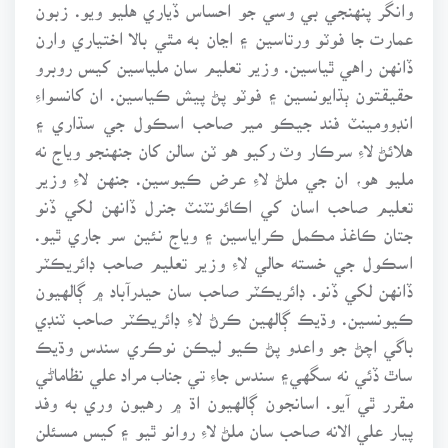
وانگر پنهنجي بي وسي جو احساس ڏياري هليو ويو. زبون
عمارت جا فوٽو ورتاسين ۽ اڃان به مٿي بالا اختياري وارن
ڏانهن راهي ٿياسين. وزير تعليم سان ملياسين کيس روبرو
حقيقتون ٻڌايونسين ۽ فوٽو پڻ پيش ڪياسين. ان کانسواءِ
انڊوومينٽ فند جيڪو مير صاحب اسڪول جي سڌاري ۽
هلائڻ لاءِ سرڪار وٽ رکيو هو ٽن سالن کان جنهنجو وياج نه
مليو هو، ان جي ملڻ لاءِ عرض ڪيوسين. جنهن لاءِ وزير
تعليم صاحب اسان کي اڪائونٽنٽ جنرل ڏانهن لکي ڏنو
جتان ڪاغذ مڪمل ڪراياسين ۽ وياج نئين سر جاري ٿيو.
اسڪول جي خسته حالي لاءِ وزير تعليم صاحب ڊائريڪٽر
ڏانهن لکي ڏنو. ڊائريڪٽر صاحب سان حيدرآباد ۾ ڳالهيون
ڪيونسين. وڌيڪ ڳالهين ڪرڻ لاءِ ڊائريڪٽر صاحب ٽنڊي
باگي اچڻ جو واعدو پڻ ڪيو ليڪن نوڪري سندس وڌيڪ
ساٿ ڏئي نه سگهي۽ سندس جاءِ تي جناب مراد علي نظاماڻي
مقرر ٿي آيو. اسانجون ڳالهيون اڌ ۾ رهيون وري به وفد
پيار علي الانه صاحب سان ملڻ لاءِ روانو ٿيو ۽ کيس مسئلن