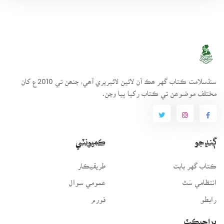
سنڌسلامت ڪتاب گهر ھڪ آن لائين لائبريري آھي، جنھن تي 2010ع کان
مختلف موضوعن تي ڪتاب رکيا پيا وڃن.
ڳنڍجو
ڪميونٽي
ڪتاب گهر بابت
طريقيڪار
انتظامي سَٿ
عمومي سوال
رابطو
فورم
پراجيڪٽ