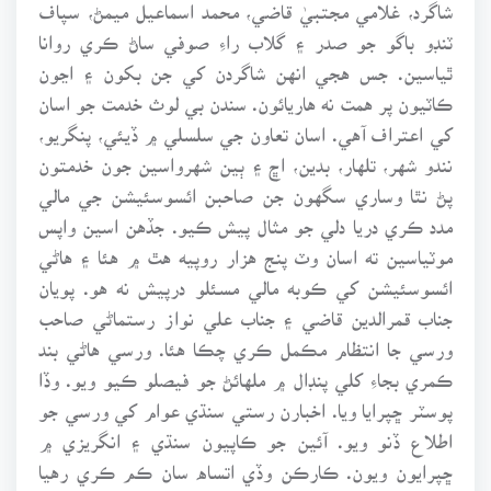
شاگرد، غلامي مجتبيٰ قاضي، محمد اسماعيل ميمڻ، سپاف
ٽنڊو باگو جو صدر ۽ گلاب راءِ صوفي ساڻ ڪري روانا
ٿياسين. جس هجي انهن شاگردن کي جن بکون ۽ اڃون
ڪاٽيون پر همت نه هاريائون. سندن بي لوث خدمت جو اسان
کي اعتراف آهي. اسان تعاون جي سلسلي ۾ ڏيئي، پنگريو،
نندو شهر، تلهار، بدين، اڇ ۽ ٻين شهرواسين جون خدمتون
پڻ نٿا وساري سگهون جن صاحبن ائسوسئيشن جي مالي
مدد ڪري دريا دلي جو مثال پيش ڪيو. جڏهن اسين واپس
موٽياسين ته اسان وٽ پنج هزار روپيه هٿ ۾ هئا ۽ هاڻي
ائسوسئيشن کي ڪوبه مالي مسئلو درپيش نه هو. پويان
جناب قمرالدين قاضي ۽ جناب علي نواز رستماڻي صاحب
ورسي جا انتظام مڪمل ڪري چڪا هئا. ورسي هاڻي بند
ڪمري بجاءِ کلي پنڊال ۾ ملهائڻ جو فيصلو ڪيو ويو. وڏا
پوسٽر ڇپرايا ويا. اخبارن رستي سنڌي عوام کي ورسي جو
اطلاع ڏنو ويو. آئين جو ڪاپيون سنڌي ۽ انگريزي ۾
ڇپرايون ويون. ڪارڪن وڏي اتساه سان ڪم ڪري رهيا