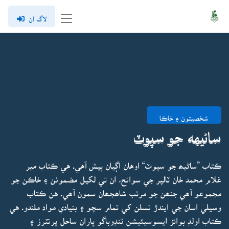
لاگ ان
شخصيتون ۽ خاڪا
ساڻيهه جو سپوٽ
ڪتاب ”ساڻيھ جو سپوٽ“ اوهان اڳيان پيش آهي. هي ڪتاب مير
غلام محمد خان ٽالپر جي سوانح، ان تي لکيل مضمونن ۽ خاڪن جو
مجموعو آھي جنھن جو مرتب شاھجھان سمون آھي. هن ڪتاب
وسيلي اسان جي ايندڙ نسلن کي تمام سچو ۽ بنيادي مواد ملندو. هي
ڪتاب اولڊ بوائز ايسوسيئيشن ٽنڊوباگو پاران ساحل پرنٽرز ۽