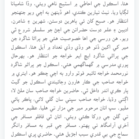
هئا. اسڪول جي احاطي ۾ اسٽيج ٺاهي ويئي، وڏا شاميانا
لڳايا ويا. نيٺ تيارين ڪندي، اهو ڏينهن به اچي ويو جنهنجو
انتظار هو. صبح کان ئي ٻاهرين دوستن، شهرين ۽ شاعرن،
اديبن ۽ علم دوست حضراتن جي اچڻ جو سلسلو شروع ٿي
ويو. هن ورسي جي اها خصوصيت هئي جو پراڻا شاگرد جن
مير کي اکين ڏٺو هو وڏي وڏي تعداد ۾ آيل هئا. اسڪول
جي پراڻي شاگرد ايڇ ايم خواجه جو انتظار هو. بهرحال
پوري مدرسي ۾ گهماگهمي هئي. اسڪول جو پراڻو شاگرد
نورمحمد خواجه ٽائيم فوٽو وارو به اچي چڪو هو. ايتري ۾
خواجه صاحب جي ڪار هارون وڄائيندي اسڪول جو گيٽ
پار ڪري اندر داخل ٿي. حاضرين خواجه صاحب سان ملڻ لاءِ
اڳتي وڌيا. خواجه صاحب سڀني سان گلي لائي، ڀاڪر پائي
مليو. سڀ اتان مرحوم مير جي مزار تي هليا. عظيم محسن
تي گلن جي ورکا ڪئي ويئي. اتان ٿي قافلو مسافر جي
آخري آرامگاه تي پهتو. مسافر جي قبر به مسافر وانگر
سماج جي بي قدري سبب اجڙيل هئي. حاضري ڀري اسڪول