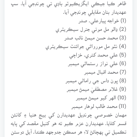
ظاهر ڪيا جيڪي ايگزيڪيوٽو باڊي تي چونڊجي آيا، سڀ
عهديدار بنان مقابلي چونڊجي آيا.
(1) خواجه پيارعلي. صدر
(2) ڍالو مل موتي جنرل سيڪريٽري
(3) محمد حسن ميمڻ نائب صدر
(4) نٿو مل مورواڻي جوائنٽ سيڪريٽري
(5) علي محمد کتري. خزاچي
(6) علي نواز رستماڻي ميمبر
(7) محمد اقبال ميمبر
(8) ڀون داس جي راماڻي ميمبر
(9) غلام مصطفيٰ ميمڻ ميمبر
(10) الهر کيو ميمڻ ميمبر
(11) محمد طالب لوهار ميمبر
مهمان خصوصي چونڊيل عهديدارن کي بيج هنيا ۽ کانئن
قسم کڻايا. عهديدارن عزم ڪيو ته هو کنيل مقصد کي پايه
تڪميل تي پهچائڻ لاءِ هر ممڪن جدوجهد ڪندا. آيل دوستن