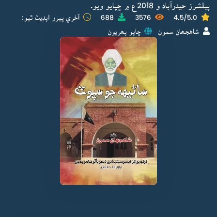
پبلشرز حيدرآباد و 2018ع ۾ ڇپايو ويو.
4.5/5.0
3576
688
آخري ڀيرو اپڊيٽ ٿيو:
شاهجھان سمون
ڇاپو پھريون