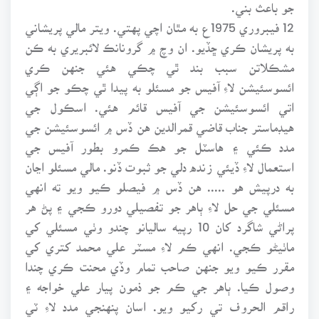
جو باعث بني.
12 فيبروري 1975ع به مٿان اچي پهتي. ويتر مالي پريشاني
به پريشان ڪري ڇڏيو. ان وچ ۾ گرونانڪ لائبريري به ڪن
مشڪلاتن سبب بند ٿي چڪي هئي جنهن ڪري
ائسوسئيشن لاءِ آفيس جو مسئلو به پيدا ٿي چڪو جو اڳي
اتي ائسوسئيشن جي آفيس قائم هئي. اسڪول جي
هيڊماستر جناب قاضي قمرالدين هن ڏس ۾ ائسوسئيشن جي
مدد ڪئي ۽ هاسٽل جو هڪ ڪمرو بطور آفيس جي
استعمال لاءِ ڏيئي زنده دلي جو ثبوت ڏنو. مالي مسئلو اڃان
به درپيش هو ..... هن ڏس ۾ فيصلو ڪيو ويو ته انهي
مسئلي جي حل لاءِ ٻاهر جو تفصيلي دورو ڪجي ۽ پڻ هر
پراڻي شاگرد کان 10 رپيه ساليانو چندو وٺي مسئلي کي
ماٺيڻو ڪجي. انهي ڪم لاءِ مسٽر علي محمد کتري کي
مقرر ڪيو ويو جنهن صاحب تمام وڏي محنت ڪري چندا
وصول ڪيا. ٻاهر جي ڪم جو ذمون پيار علي خواجه ۽
راقم الحروف تي رکيو ويو. اسان پنهنجي مدد لاءِ ٽي