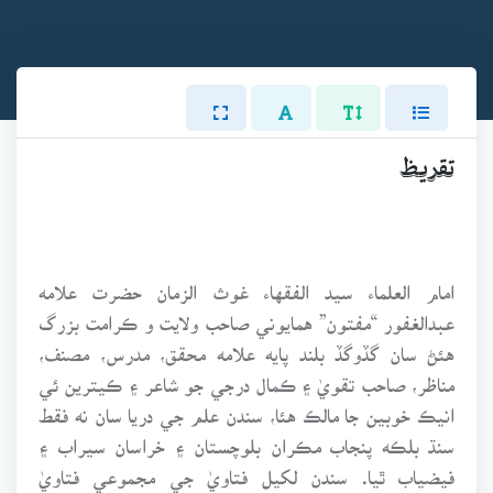
تقريظ
امام العلماء سيد الفقهاء غوث الزمان حضرت علامه
عبدالغفور “مفتون” همايوني صاحب ولايت و ڪرامت بزرگ
هئڻ سان گڏوگڏ بلند پايه علامه محقق، مدرس، مصنف،
مناظر، صاحب تقويٰ ۽ ڪمال درجي جو شاعر ۽ ڪيترين ئي
انيڪ خوبين جا مالڪ هئا، سندن علم جي دريا سان نه فقط
سنڌ بلڪه پنجاب مڪران بلوچستان ۽ خراسان سيراب ۽
فيضياب ٿيا. سندن لکيل فتاويٰ جي مجموعي فتاويٰ