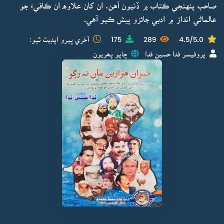
صاحب پنهنجي ڪتاب ۾ ڏنيون آهن، ان کان علاوه ان ڪافيءَ جو
عالماڻي انداز ۾ ادبي جائزو پيش ڪيو آهي.
4.5/5.0
289
175
آخري ڀيرو اپڊيٽ ٿيو:
پروفيسر فدا حسين فدا
ڇاپو پھريون