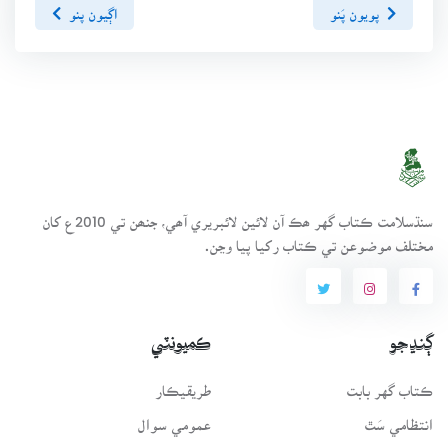
پويون پَنو
اڳيون پنو
سنڌسلامت ڪتاب گهر ھڪ آن لائين لائبريري آھي، جنھن تي 2010ع کان
مختلف موضوعن تي ڪتاب رکيا پيا وڃن.
ڳنڍجو
ڪميونٽي
ڪتاب گهر بابت
طريقيڪار
انتظامي سَٿ
عمومي سوال