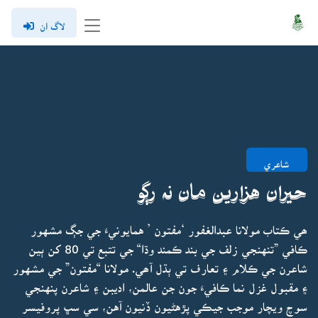
لاگ ان
شاعري
حيران هزارين مان نہ رڳو
ھي ڪتاب مولانا عبدالغفور ‘مفتون ’ همايونيءَ جي جڳ مشهور
ڪافي ”تنهنجي زلف جي بند ڪمند وڌا“ جي تتبع تي 80 کن ٻين
شاعرن جي ڪلام ۽ تعارف تي ٻڌل آھي. مولانا “مفتون” جي مشهور
۽ مقبول غزل نما ڪافيءَ جون جن عالمن، اديبن ۽ شاعرن پنهنجي
سوچ ويچار موجب جيڪي پڙهڻيون ڏنيون آهن، سي سڀ پروفيسر