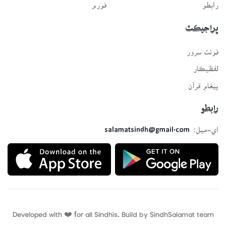
رابطو
فورم
پراجيڪٽ
فونٽ سرور
لفظيڪار
پيغامِ قرآن
رابطو
اي-ميل:
salamatsindh@gmail.com
Developed with ❤️ for all Sindhis. Build by
SindhSalamat
team