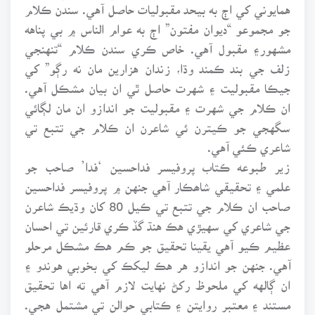
همايوني کي اڄ به بيحد مقبوليات حاصل آهي. سندن ڪلام
جو مجموعو “ديوان مفتون” اڄ به عوام الناس ۾ بي پناهه
مشهور۽ مقبول آهي. خاص ڪري سندن ڪلام “تنهنجي
زلف جي بند ڪمند وڌا، زندان هزارين مان نه رڳو” کي
جيڪا مقبوليت ۽ شهرت حاصل ٿي ان بيان مشڪل آهي.
ان ڪلام جي شهرت ۽ مقبوليت جو اندازو ان مان لڳائي
سگهجي جو ڪيترن ئي شاعرن ان ڪلام جي تتبع تي
شاعري ڪئي آهي.
زير طبوعه ڪتاب پروفيسر فداحسين ‘فدا’ صاحب جو
علمي ۽ تحقيقي شاھڪار آهي جنهن ۾ پروفيسر فداحسين
صاحب ان ڪلام جي تتبع تي ڪيل 80 کان وڌيڪ شاعرن
جي شاعري کي سهيڙي هڪ هنڌ گڏ ڪري قارئين تي احسان
عظيم ڪيو آهي يقينا تحقيق جو ڪم هڪ مشڪل مرحلو
آهي. جنهن جو اندازو هر هڪ ليکڪ کي بخوبي هوندو ۽
ان ڳالهه کي ملحوظ رکڻ نهايت لازم آهي ته اها تحقيق
مستند ۽ معتبر روايتن ۽ ڪتابي حوالن تي مشتمل هجي.