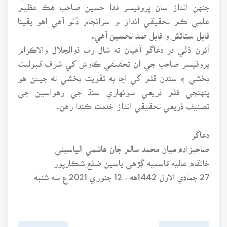
جنهن انداز سان پروفيسر فدا حسين صاحب هڪ عظيم
علمي ڪم تحقيقي انداز ۾ سرانجام ڏنو آهي اهو يقينا
قابل ستائش و قابل صد تحسين آهي.
آئون ڌڻي در دعاگو آهيان ته شال رب ذوالجلال والاڪرام
پروفيسر صاحب جي ان تحقيقي ڪاوش کي شرف قبوليت
بخشي ۽ سندن قلم کي اڃا به تقويت بخشي ته جيئن هو
پنهنجي قلم ذريعي سونهاري سنڌ جي رهواسين جي
تصنيف ذريعي تحقيقي انداز خدمت ڪندا رهن.
دعاگو
صاحبزاده ميان محمد سالم جان هاشمي الياسيني
خانقاه عاليه قاسميه ڳڙهي ياسين ضلع شڪارپور
27 جمادي الاول 1442هه ، 12 جنوري 2021ع سه شنبه