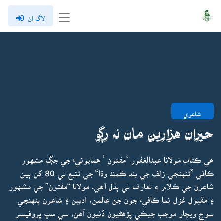
لاگ ان
شاعري
حيران هزارين مان نہ رڳو
ھي ڪتاب مولانا عبدالغفور ‘مفتون ’ همايونيءَ جي جڳ مشهور
ڪافي ”تنهنجي زلف جي بند ڪمند وڌا“ جي تتبع تي 80 کن ٻين
شاعرن جي ڪلام ۽ تعارف تي ٻڌل آھي. مولانا “مفتون” جي مشهور
۽ مقبول غزل نما ڪافيءَ جون جن عالمن، اديبن ۽ شاعرن پنهنجي
سوچ ويچار موجب جيڪي پڙهڻيون ڏنيون آهن، سي سڀ پروفيسر