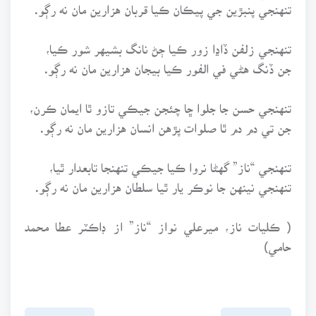
تنهنجي پنبڙين جي پيڪان ڪيا قربان هزارين مان نه رڳو.
تنهنجي زلفن ڏاڍا زور ڪيا ڄڻ نانگ بشيهر شور ڪيا،
جن ڏنگ هڻي في الفور ڪيا بيجان هزارين مان نه رڳو.
تنهنجي حسن جا جلوا ڇا چئجن جيڪي تازو ٿا ايمان ڪرن،
جن تي دم دم ٿا صلوات پڙهن انسان هزارين مان نه رڳو.
تنهنجي “ناز” گهڻا نروا ڪيا جيڪي تنهنجا تابعدار ٿيا،
تنهنجي نينهن جا نوڪر يار ٿيا سلطان هزارين مان نه رڳو.
( ڪليات ناز، ميرعلي نواز “ناز” از ڊاڪٽر عطا محمد
حامي)