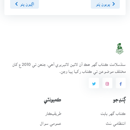
پويون پَنو
اڳيون پنو
سنڌسلامت ڪتاب گهر ھڪ آن لائين لائبريري آھي، جنھن تي 2010ع کان
مختلف موضوعن تي ڪتاب رکيا پيا وڃن.
ڳنڍجو
ڪميونٽي
ڪتاب گهر بابت
طريقيڪار
انتظامي سَٿ
عمومي سوال