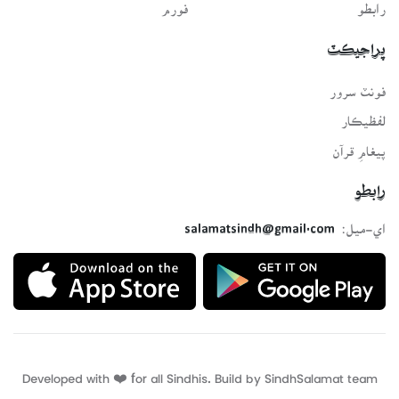
رابطو
فورم
پراجيڪٽ
فونٽ سرور
لفظيڪار
پيغامِ قرآن
رابطو
اي-ميل:
salamatsindh@gmail.com
Developed with ❤️ for all Sindhis. Build by
SindhSalamat
team