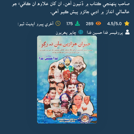
صاحب پنهنجي ڪتاب ۾ ڏنيون آهن، ان کان علاوه ان ڪافيءَ جو
عالماڻي انداز ۾ ادبي جائزو پيش ڪيو آهي.
4.5/5.0
289
175
آخري ڀيرو اپڊيٽ ٿيو:
پروفيسر فدا حسين فدا
ڇاپو پھريون