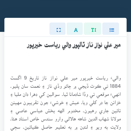
مير علي نواز ناز ٽالپور والي رياست خيرپور
واليءَ رياست خيرپور مير علي نواز ناز تاريخ 9 اگسٽ
1884 تي ڪوٽ ڏيجي ۾ ڄائو وڏي ناز ۽ نعمت سان پليو.
انهيءَ موقعي تي وڏا شادمانا ٿيا. سوالين کي دهرا دان مليا ۽
خزانن جا در کلي ويا. عيش ۽ خوشيءَ جون تقريبون مهينن
تائين جاري رهيون. مخدوم الهه بخش عباسي عاصي ۽
مولانا شهاب الدين شاهه هالاڻي وارو سندس خاص استاد هئا.
ولايت به ويو ۽ لنڊن ۾ به تعليم حاصل ڪيائين. سڄي