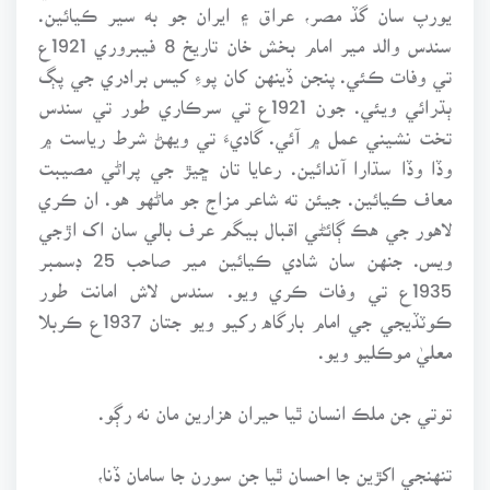
يورپ سان گڏ مصر، عراق ۽ ايران جو به سير ڪيائين.
سندس والد مير امام بخش خان تاريخ 8 فيبروري 1921ع
تي وفات ڪئي. پنجن ڏينهن کان پوءِ کيس برادري جي پڳ
ٻڌرائي ويئي. جون 1921ع تي سرڪاري طور تي سندس
تخت نشيني عمل ۾ آئي. گاديءَ تي ويهڻ شرط رياست ۾
وڏا وڏا سڌارا آندائين. رعايا تان ڇيڙ جي پراڻي مصيبت
معاف ڪيائين. جيئن ته شاعر مزاج جو ماڻهو هو. ان ڪري
لاهور جي هڪ ڳائڻي اقبال بيگم عرف بالي سان اک اڙجي
ويس. جنهن سان شادي ڪيائين مير صاحب 25 ڊسمبر
1935ع تي وفات ڪري ويو. سندس لاش امانت طور
ڪوٽڏيجي جي امام بارگاه رکيو ويو جتان 1937ع ڪربلا
معليٰ موڪليو ويو.
توتي جن ملڪ انسان ٿيا حيران هزارين مان نه رڳو.
تنهنجي اکڙين جا احسان ٿيا جن سورن جا سامان ڏنا،