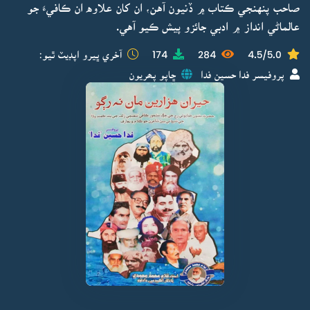
صاحب پنهنجي ڪتاب ۾ ڏنيون آهن، ان کان علاوه ان ڪافيءَ جو
عالماڻي انداز ۾ ادبي جائزو پيش ڪيو آهي.
4.5/5.0
284
174
آخري ڀيرو اپڊيٽ ٿيو:
پروفيسر فدا حسين فدا
ڇاپو پھريون