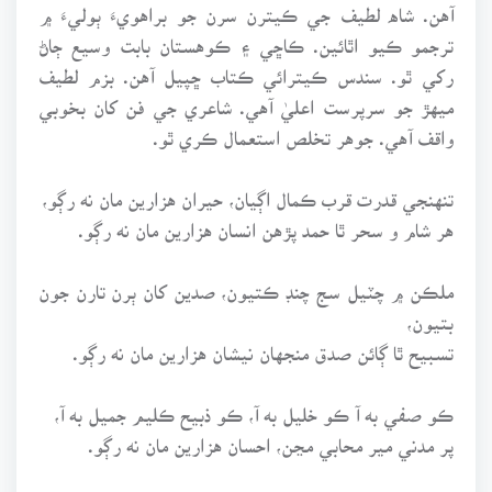
آهن. شاه لطيف جي ڪيترن سرن جو براهويءَ ٻوليءَ ۾
ترجمو ڪيو اٿائين. ڪاڇي ۽ ڪوهستان بابت وسيع ڄاڻ
رکي ٿو. سندس ڪيترائي ڪتاب ڇپيل آهن. بزم لطيف
ميهڙ جو سرپرست اعليٰ آهي. شاعري جي فن کان بخوبي
واقف آهي. جوهر تخلص استعمال ڪري ٿو.
تنهنجي قدرت قرب ڪمال اڳيان، حيران هزارين مان نه رڳو،
هر شام و سحر ٿا حمد پڙهن انسان هزارين مان نه رڳو.
ملڪن ۾ چٽيل سج چنڊ ڪتيون، صدين کان ٻرن تارن جون
بتيون،
تسبيح ٿا ڳائن صدق منجهان نيشان هزارين مان نه رڳو.
ڪو صفي به آ ڪو خليل به آ، ڪو ذبيح ڪليم جميل به آ،
پر مدني مير محابي مڃن، احسان هزارين مان نه رڳو.