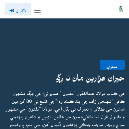
لاگ ان
شاعري
حيران هزارين مان نہ رڳو
ھي ڪتاب مولانا عبدالغفور ‘مفتون ’ همايونيءَ جي جڳ مشهور
ڪافي ”تنهنجي زلف جي بند ڪمند وڌا“ جي تتبع تي 80 کن ٻين
شاعرن جي ڪلام ۽ تعارف تي ٻڌل آھي. مولانا “مفتون” جي مشهور
۽ مقبول غزل نما ڪافيءَ جون جن عالمن، اديبن ۽ شاعرن پنهنجي
سوچ ويچار موجب جيڪي پڙهڻيون ڏنيون آهن، سي سڀ پروفيسر