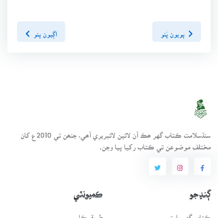
پويون پَنو
اڳيون پنو
سنڌسلامت ڪتاب گهر ھڪ آن لائين لائبريري آھي، جنھن تي 2010ع کان
مختلف موضوعن تي ڪتاب رکيا پيا وڃن.
ڳنڍجو
ڪميونٽي
ڪتاب گهر بابت
طريقيڪار