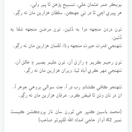
بوبڪر عمر عثمان علي، تسبيح پڙهن ٿا پير ولي،
هر ڀيري اچي ٿا در تي جهڪن، سلطان هزارين مان نه رڳو.
تون دردن منجهه دوا به ڏئين، تون مرضن منجهه شفا به
ڏئين،
تنهنجي قدرت حيرت منجهه وڌا، لقمان هزارين مان نه رڳو.
تون رحيم ڪريم ۽ رازق آن، تون عليم بصير ۽ خالق آن،
تنهنجي مهر ڪري آباد ٿيا، ويران هزارين مان نه رڳو.
تنهنجو ڪافي ڪشادو رب در آ، جت سوالي بروهي جوهر آ،
ان در تان وٺن ٿا فيض ڪرم، عرفان هزارين مان نه رڳو.
(محمد ياسين ڪنڀر جي ٿورن سان ناز پروڊڪشن ڪيسٽ
نمبر 42 آواز حاجي امداد الله ڦلپوٽو صاحب)