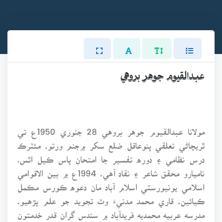
عبدالقيوم جوهر بروهي
مولانا عبدالقيوم جوهر بروهي 28 جنوري 1950ع تي
ٿريچاڻي تعلقي پنوعاقل ضلع سکر ۾جنم ورتو. مئٽرڪ
درس نظامي ۽ دوره تفسير جا امتحان پاس ڪيل اٿس.
ناميارو محقق شاعر ۽ نقاد آهي. 1994ع ۾ بين الاقوامي
اسلامي يونيورسٽي اسلام آباد مان دعوه ڪورس مڪمل
ڪيائين. قاري محمد مدنيءَ وٽ تجويد جو علم پڙهيو.
مدرسه عربيه محمديه فريدآباد ۾ سندس گران قدر خدمتون