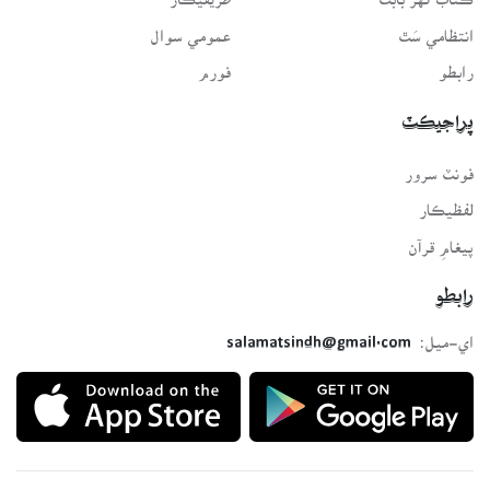
انتظامي سَٿ
عمومي سوال
رابطو
فورم
پراجيڪٽ
فونٽ سرور
لفظيڪار
پيغامِ قرآن
رابطو
اي-ميل:
salamatsindh@gmail.com