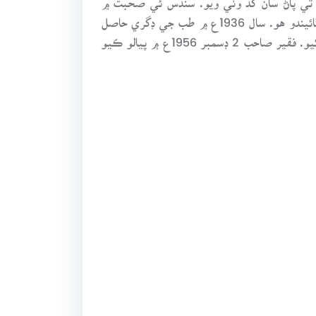
شاعريءَ جو شوق ٿيس. پاڻ شاعر هئڻ سا گڏ موسيقي جو ماهر ۽ سٺو ڳائڻوبه هو، ڪڏهن ڪڏهن ڪوجهي سان گڏ به ڳائيندو هو. سال 1936ع ۾ طب جي ڊگري حاصل
ڪيائين. سندس هٿ لکيل بياض ۾ ڪنڊڙي جي ڪلتار ۽ ٻين صوفين جو ڪلام موجود آهي. جيڪو هن 1920ع ۾ لکيو. فقير صاحب 2 ڊسمبر 1956ع ۾ پيالو ڪيو