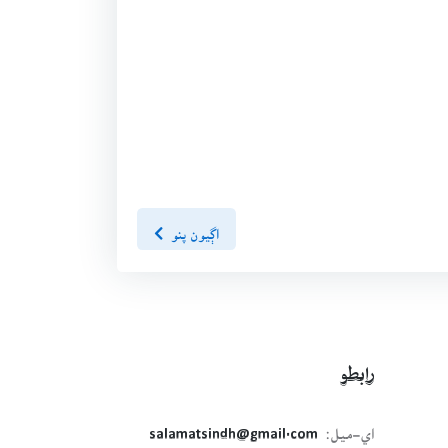
اڳيون پنو
رابطو
اي-ميل:
salamatsindh@gmail.com