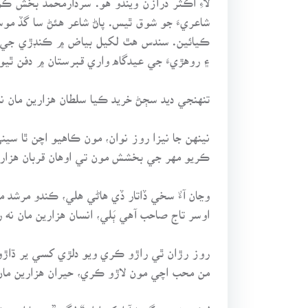
۽ روهڙيءَ جي عيدگاه واري قبرستان ۾ دفن ٿيو.
تنهنجي ديد سڄڻ خريد ڪيا سلطان هزارين مان نه
نينهن جا نيزا روز نوان، مون ڪاهيو اچن ٿا سين
ڪريو مهر جي بخشش مون تي اوهان قربان هزاري
وڃان آءٌ سخي ڏاتار ڏي هاڻي هلي، ڪندو مرشد م
اوسر تاج صاحب آهي ٻَلي، انسان هزارين مان نه 
روز رڙان ٿي راڙو ڪري ويو دلڙي کسي ير ڌاڙ
من محب اچي مون لاڙو ڪري، حيران هزارين مان
لڪي نينهن ڳنڍڻ آ اوکو ادا. “دلگير” جيها اتي ڪ