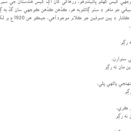
 رڳو
ي سنوارن،
ن مان نه رڳو
نهنجي پاڻهي ڀلي،
رڳو
و ڪري،
 نه رڳو
يئي گدا،