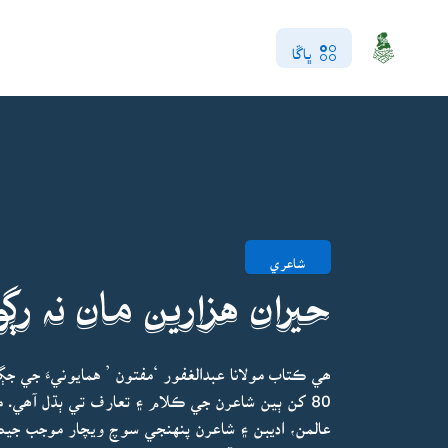
ڀاڱا
شاعري
حيران هزارين مان نہ رڳو
ھي ڪتاب مولانا عبدالغفور ‘مفتون ’ همايونيءَ جي 
80 کن ٻين شاعرن جي ڪلام ۽ تعارف تي ٻڌل آھي. م
عالمن، اديبن ۽ شاعرن پنهنجي سوچ ويچار موجب جي