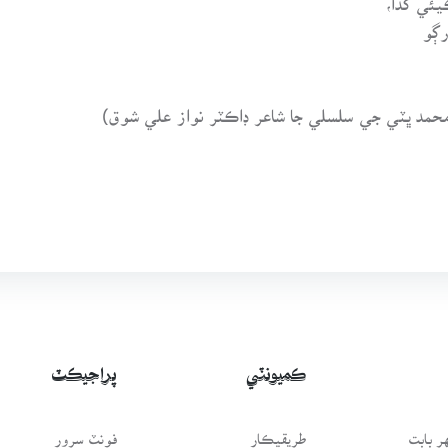
رڳو
ڪميونٽي
پراجيڪٽ
 بابت
طريقيڪار
فونٽ سرور