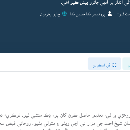
ڻي انداز ۾ ادبي جائزو پيش ڪيو آهي.
يٽ ٿيو:
پروفيسر فدا حسين فدا
ڇاپو پھريون
و
فُل اسڪرين
علي دلگير جي ولادت 1890ع ڌاري روهڙي ۾ ٿي، تعليم حاصل ڪرڻ کان پوءِ ڍڪ منشي ٿي
سان شيخ احمد جي مزار تي اچي ويٺو ۽ متولي بڻيو. روحاني فيض سخ
ڪوجهي کيس گهڻو ڀائيندوهو. ورهاڱي کان اڳ کيس هندستان جي سي