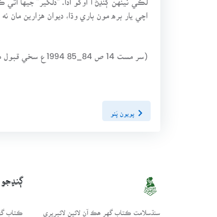
اچي يار بره مون باري وڌا، ديوان هزارين مان نه 
(سر مست 14 ص 84_85 1994ع سخي قبول محمد ڀٽي جي سلسلي جا شاعر ڊاڪٽر نواز علي شوق)
پويون پَنو
ڳنڍجو
سنڌسلامت ڪتاب گهر ھڪ آن لائين لائبريري
ڪتاب گهر