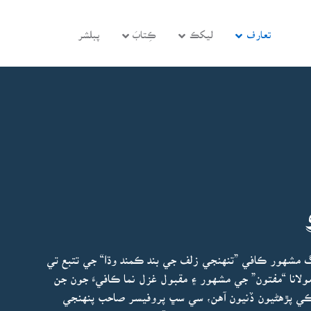
تعارف
ليکڪ
ڪِتابَ
پبلشر
جڳ مشهور ڪافي ”تنهنجي زلف جي بند ڪمند وڌا“ جي تتبع تي
ولانا “مفتون” جي مشهور ۽ مقبول غزل نما ڪافيءَ جون جن
ڪي پڙهڻيون ڏنيون آهن، سي سڀ پروفيسر صاحب پنهنجي