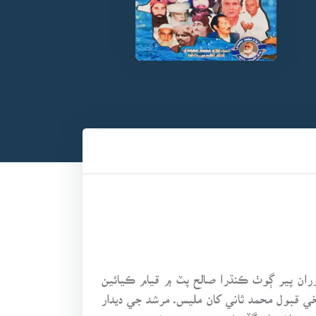
و. نوڪريءَ دوران پير ڳوٺ ڪنڌرا صالح پٽ ۾ قيام ڪيائين
ي قبول محمد ثاني کان مليس. مرشد جي ديدار
ر تي پاڻ سان گڏ وٺي ويو. سندس ئي صحبت ۾