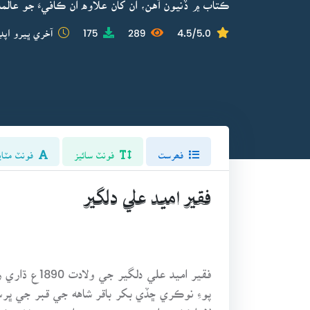
ڪتاب ۾ ڏنيون آهن، ان کان علاوه ان ڪافيءَ جو عالما
4.5/5.0
289
175
آخري ڀيرو اپڊ
فھرست
فونٽ سائيز
فونٽ مٽاي
فقير اميد علي دلگير
فقير اميد 
پوءِ نوڪري ڇڏي بکر باقر شاهه جي قبر جي ڀر
لاءِ اڪثر درازن ويندو هو. سردارمحمد بخش 