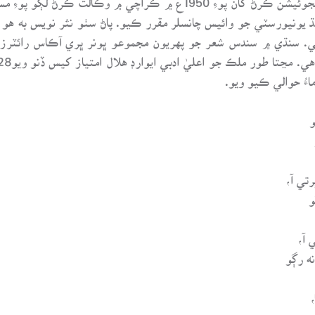
يونيورسٽي جو وائيس چانسلر مقرر ڪيو. پاڻ سٺو نثر نويس به هو 
ءُ حوالي ڪيو ويو.
و
تي آ،
و
 آ،
ه رڳو