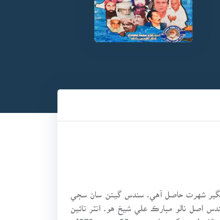
 عالمگير شهرت حاصل آهي. سندس گيتن سان سڄي
يخ غلام حسين جي گهر ۾ ٿيو. سندس اصل نالو مبارڪ علي شيخ هو. انٽر تائين
شڪارپور ۾ پڙهيو ايس ايم لا ڪاليج مان لا گريجوئيشن ڪرڻ کان پوءِ 1950ع ۾ ڪراچي ۾ وڪالت ڪرڻ لڳو پوءِ مستقل طور سکر ۾ اچي رهيو23 جنوري 1976ع