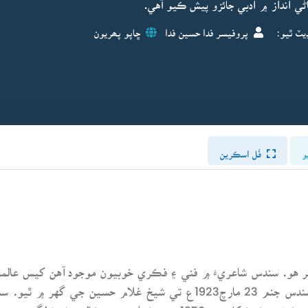
ڻي انداز ۾ ادبي جائزو پيش ڪيو آهي.
يٽ ٿيو:
پروفيسر فدا حسين فدا
ڇاپو پھريون
و
فُل اسڪرين
 ۾وڏو شاعر هو. سندس شاعريءَ ۾ فني ۽ فڪري خوبيون موجود آهن کيس
سنڌ گذريل اڌ صدي کان گونجندي رهي آهي. سندس جنم 23 مارچ1923ع تي ش