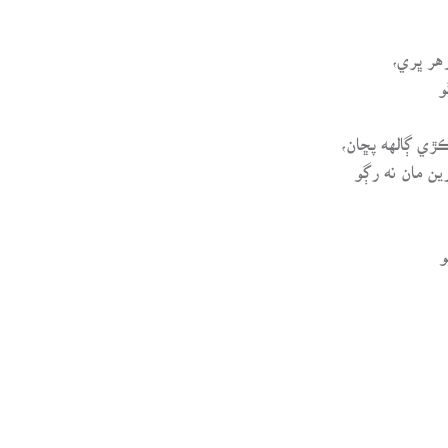
هر ڀري،
و
ڪڙي ڳالهه پڇان،
ن مان نه رڳو
و