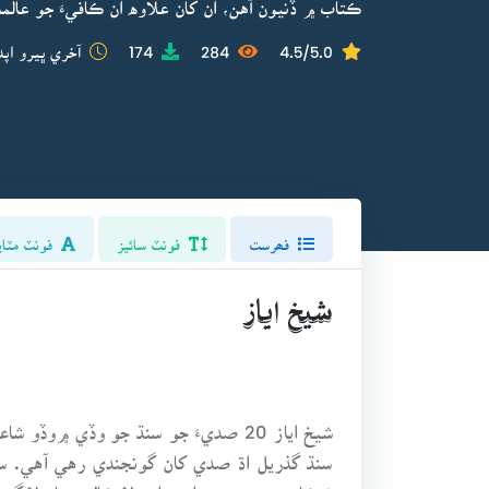
ڪتاب ۾ ڏنيون آهن، ان کان علاوه ان ڪافيءَ جو عالما
4.5/5.0
284
174
آخري ڀيرو اپڊ
فھرست
فونٽ سائيز
فونٽ مٽاي
شيخ اياز
شيخ اياز 20 صديءَ جو سنڌ جو وڏي