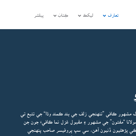
تعارف
ليکڪ
ڪِتابَ
پبلشر
جڳ مشهور ڪافي ”تنهنجي زلف جي بند ڪمند وڌا“ جي تتبع تي
ولانا “مفتون” جي مشهور ۽ مقبول غزل نما ڪافيءَ جون جن
ڪي پڙهڻيون ڏنيون آهن، سي سڀ پروفيسر صاحب پنهنجي