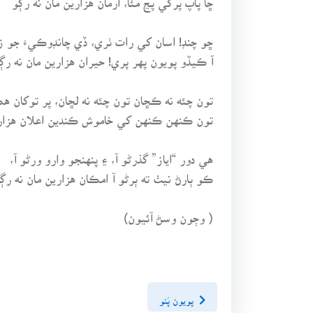
ڇو چنڊ! اسان کي رات ٺري، ڏي چانڊوڪيءَ جو ز
آ ڪيڏو پويون پهر پري! حيران هزارين مان نه رڳ
تون چئه نه ڪڇان تون چئه نه لڇان، پر توکان ه
تون ڪنهن ڪنهن کي خاموش ڪندين اعلان هزاري
هي دور “اياز” گذرڻو آ، ۽ پنهنجو وارو ورڻو آ،
ڪو ٻارڻ نيٺ ته ٻرڻو آ امڪان هزارين مان نه رڳ
( وڄون وسڻ آئيون)
پويون پَنو