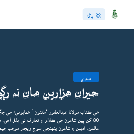
ڀاڱا
شاعري
حيران هزارين مان نہ رڳو
ھي ڪتاب مولانا عبدالغفور ‘مفتون ’ همايونيءَ جي 
80 کن ٻين شاعرن جي ڪلام ۽ تعارف تي ٻڌل آھي. م
عالمن، اديبن ۽ شاعرن پنهنجي سوچ ويچار موجب جي