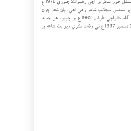
پر سندس سڃاڻپ شاعر رهي آهي. پاڻ شعر چوڻ
جي شروعات کيئل داس فاني جي اثر هيٺ ڪئي. سنڌي ۾ سندس شعر جو پهريون مجموعو ڀونر ڀري آڪاس رائٽرز گلڊ ڪراچي طرفان 1962ع ۾ ڇپيو. هن جديد
توڙي قديم شاعريءَ جي سڀني صنفن تي لکيو آهي. مڃتا طور ملڪ جو اعليٰ ادبي ايوارڊ هلال امتياز کيس ڏنو ويو28 ڊسمبر 1997ع تي وفات ڪري ويو ڀٽ شاهه ۾