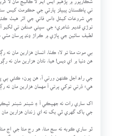
تي پاڪستان پيپلز پارٽي جي حڪومت کيس سنڌ 
لطيف سائين جي پاڙي ۾ ڪراڙ ڍنڍ ڀرسان مٽي ما
بي موت مئا تو لاءِ ڪٺا، انسان هزارين مان نه رڳ
هن دنيا ۾ اي ديس! هيا، نادان هزارين مان نه رڳو
جي راه اجل ڪنهن ورتي آ، هن ڀونءِ ڪئي ٻي ڀر
هيءَ ڌرتي توکي پرتي آ مهمان هزارين مان نه رڳ
اک ساري رات نه جهپڪي آ ۽ شبنم شبنم ٽپڪي
جي باک گهري ٿي بک ته اي زندان هزارين مان ن
ٿو ساري ڪوبه نه سڃ مئا، هو رڃ مئا جي اڃ مئا،
ڇا پاپ پرکي پڃ مئا، ارمان هزارين مان نه رڳو