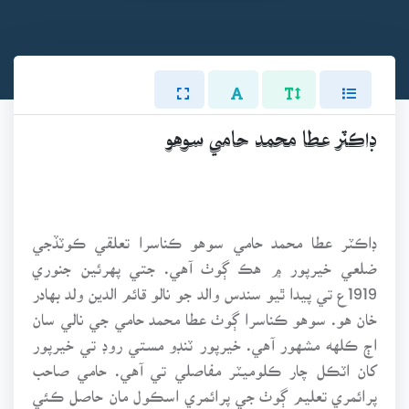
ڊاڪٽر عطا محمد حامي سوهو
ڊاڪٽر عطا محمد حامي سوهو ڪناسرا تعلقي ڪوٽڏجي
ضلعي خيرپور ۾ هڪ ڳوٺ آهي. جتي پهرئين جنوري
1919ع تي پيدا ٿيو سندس والد جو نالو قائم الدين ولد بهادر
خان هو. سوهو ڪناسرا ڳوٺ عطا محمد حامي جي نالي سان
اڄ ڪلهه مشهور آهي. خيرپور ٽنڊو مستي روڊ تي خيرپور
کان اٽڪل چار ڪلوميٽر مفاصلي تي آهي. حامي صاحب
پرائمري تعليم ڳوٺ جي پرائمري اسڪول مان حاصل ڪئي