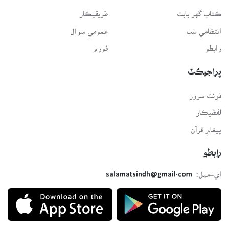
ڪتاب گهر بابت
طريقيڪار
انتظامي سَٿ
عمومي سوال
رابطو
فورم
پراجيڪٽ
فونٽ سرور
لفظيڪار
پيغامِ قرآن
رابطو
اي-ميل:
salamatsindh@gmail.com