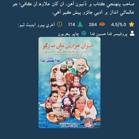
صاحب پنهنجي ڪتاب ۾ ڏنيون آهن، ان کان علاوه ان ڪافيءَ جو
عالماڻي انداز ۾ ادبي جائزو پيش ڪيو آهي.
4.5/5.0
284
174
آخري ڀيرو اپڊيٽ ٿيو:
پروفيسر فدا حسين فدا
ڇاپو پھريون