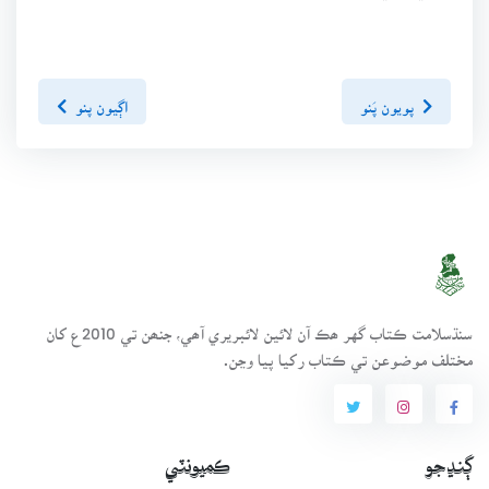
پويون پَنو
اڳيون پنو
سنڌسلامت ڪتاب گهر ھڪ آن لائين لائبريري آھي، جنھن تي 2010ع کان
مختلف موضوعن تي ڪتاب رکيا پيا وڃن.
ڳنڍجو
ڪميونٽي