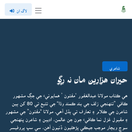
لاگ ان
شاعري
حيران هزارين مان نہ رڳو
ھي ڪتاب مولانا عبدالغفور ‘مفتون ’ همايونيءَ جي جڳ مشهور
ڪافي ”تنهنجي زلف جي بند ڪمند وڌا“ جي تتبع تي 80 کن ٻين
شاعرن جي ڪلام ۽ تعارف تي ٻڌل آھي. مولانا “مفتون” جي مشهور
۽ مقبول غزل نما ڪافيءَ جون جن عالمن، اديبن ۽ شاعرن پنهنجي
سوچ ويچار موجب جيڪي پڙهڻيون ڏنيون آهن، سي سڀ پروفيسر