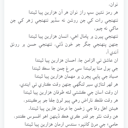
نوان،
هر رمز نئين سڀ راز نوان هر آن هزارين پيا ٿيندا
تنهنجي رات کي جن روشن نه سڏيو تنهنجي زهر کي جن
ماکي نه چيو،
تنهنجي پيرن ۾ پامال اهي، انسان هزارين پيا ٿيندا
جنهن پنهنجي جگر جو خون ڏئي، تنهنجي حسن ۾ رونق
آندي آ،
ان عاشق تي الزامن جا، احسان هزارين پيا ٿيندا
جي ٻول مٺا ٻوليندا سي مرغ چمن جا سڪ ٿيندا
صياد جي پاپي پڃرن ۾ مهمان هزارين پيا ٿيندا
هر لهر لتاڙي سير لنگهي جنهن وقت ڪناري تي ايندي،
ان وقت اسان جي ڪشتي لئه طوفان هزارين پيا ٿيندا
هر وقت فلڪ ناراض رهي پيو لوڻ جفا جو ٻرڪيندو،
هيئن اهل وفا جي زخمن جا درمان هارين پيا ٿيندا.
هن وقت نٿو جو قدر ڪري هڪ ڏينهن اهو افسوس ڪندو،
حاميءَ جي مرڻ کانپوءِ سندس ارمان هزارين پيا ٿيندا