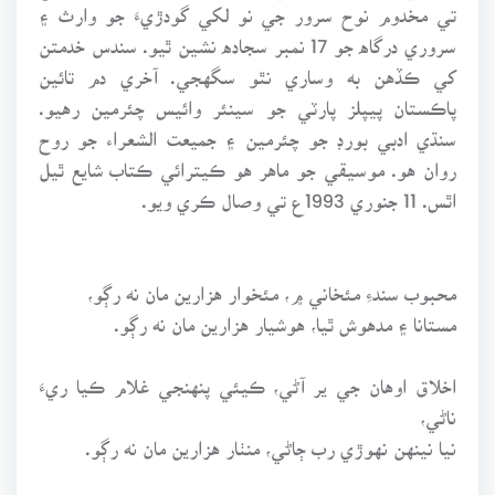
تي مخدوم نوح سرور جي نو لکي گودڙيءَ جو وارث ۽
سروري درگاه جو 17 نمبر سجاده نشين ٿيو. سندس خدمتن
کي ڪڏهن به وساري نٿو سگهجي. آخري دم تائين
پاڪستان پيپلز پارٽي جو سينئر وائيس چئرمين رهيو.
سنڌي ادبي بورڊ جو چئرمين ۽ جميعت الشعراء جو روح
روان هو. موسيقي جو ماهر هو ڪيترائي ڪتاب شايع ٿيل
اٿس. 11 جنوري 1993ع تي وصال ڪري ويو.
محبوب سندءِ مئخاني ۾، مئخوار هزارين مان نه رڳو،
مستانا ۽ مدهوش ٿيا، هوشيار هزارين مان نه رڳو.
اخلاق اوهان جي ير آڻي، ڪيئي پنهنجي غلام ڪيا ريءَ
ناڻي،
نيا نينهن نهوڙي رب ڄاڻي، منٺار هزارين مان نه رڳو.