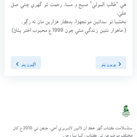
هي “طالب الموليٰ” صبح و مسا، رحمت ٿو گهري چئي صل
عليٰ،
بخشيا تو سدائين مونجهڙا، بدڪار هزارين مان نه رڳو.
( ماهوار نئين زندگي مئي جون 1999ع محبوب اختر پٺاڻ)
پويون پَنو
اڳيون پنو
سنڌسلامت ڪتاب گهر ھڪ آن لائين لائبريري آھي، جنھن تي 2010ع کان
مختلف موضوعن تي ڪتاب رکيا پيا وڃن.