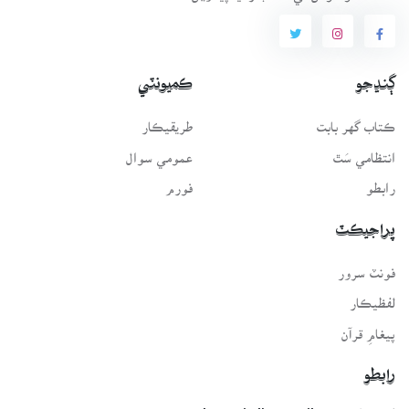
ڳنڍجو
ڪميونٽي
ڪتاب گهر بابت
طريقيڪار
انتظامي سَٿ
عمومي سوال
رابطو
فورم
پراجيڪٽ
فونٽ سرور
لفظيڪار
پيغامِ قرآن
رابطو
اي-ميل: