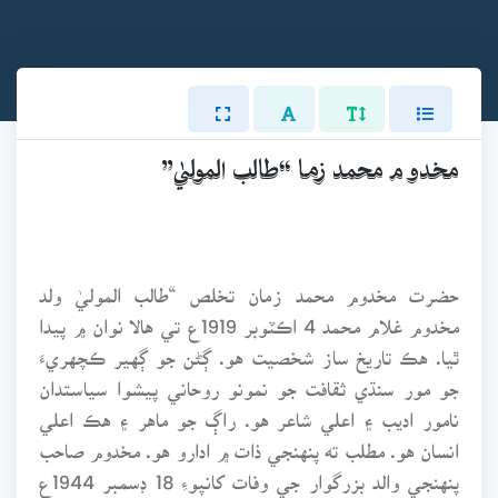
مخدو م محمد زما “طالب الموليٰ”
حضرت مخدوم محمد زمان تخلص “طالب الموليٰ ولد
مخدوم غلام محمد 4 اڪٽوبر 1919ع تي هالا نوان ۾ پيدا
ٿيا. هڪ تاريخ ساز شخصيت هو. ڳڻن جو ڳهير ڪچهريءَ
جو مور سنڌي ثقافت جو نمونو روحاني پيشوا سياستدان
نامور اديب ۽ اعلي شاعر هو. راڳ جو ماهر ۽ هڪ اعلي
انسان هو. مطلب ته پنهنجي ذات ۾ ادارو هو. مخدوم صاحب
پنهنجي والد بزرگوار جي وفات کانپوءِ 18 ڊسمبر 1944ع