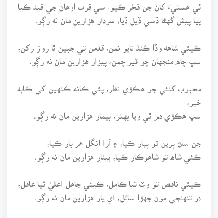
ٿي هستيءَ کان جن فخر ڪيو، سي قرب اوهان جي قيد ڪيا
پيا پيش گهڻا ڏسي ڏيل ڏيا، سردار هزارين مان نه رڳو.
ڪيئي شاهه وڏا ڪنڌ نايو نمن، قدمن تي جبين ٿا روز رکن،
سڀ چاه منجهان چو ڦير چمن، پيزار هزارين مان نه رڳو.
محبوب کنئي جو هڪڙي نظر، پئي ڪانه ڪنهين کي ڪابه
خبر،
سڀ هڪڙي دم ٿي ويا بهتر، بيمار هزارين مان نه رڳو.
جن ساڻ پرين تو پيار ڪيا، ۽ آرا انگل هر بار ڪيا،
ڪئي شاه تو شاهوڪار ڪيا، پينار هزارين مان نه رڳو.
ڪيئي ناقص تو وٽ ٿيا ڪامل، ڪيئي جاهل اعليٰ ٿيا عاقل،
در تنهنجي مون جهڙا سائل، اي يار هزارين مان نه رڳو.