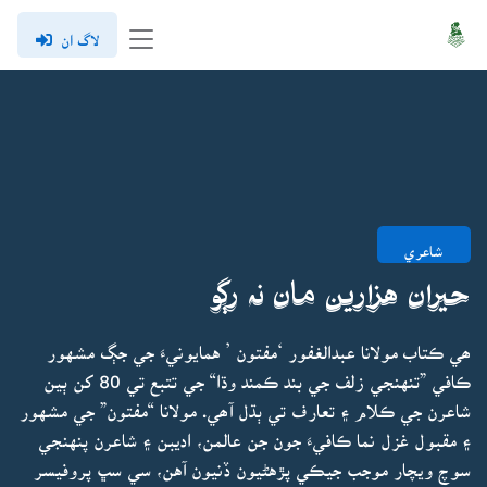
لاگ ان
شاعري
حيران هزارين مان نہ رڳو
ھي ڪتاب مولانا عبدالغفور ‘مفتون ’ همايونيءَ جي جڳ مشهور
ڪافي ”تنهنجي زلف جي بند ڪمند وڌا“ جي تتبع تي 80 کن ٻين
شاعرن جي ڪلام ۽ تعارف تي ٻڌل آھي. مولانا “مفتون” جي مشهور
۽ مقبول غزل نما ڪافيءَ جون جن عالمن، اديبن ۽ شاعرن پنهنجي
سوچ ويچار موجب جيڪي پڙهڻيون ڏنيون آهن، سي سڀ پروفيسر