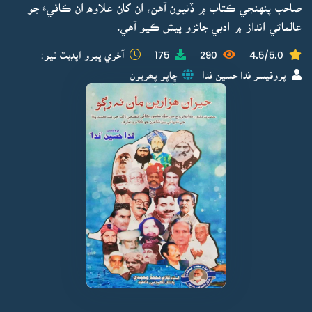
صاحب پنهنجي ڪتاب ۾ ڏنيون آهن، ان کان علاوه ان ڪافيءَ جو
عالماڻي انداز ۾ ادبي جائزو پيش ڪيو آهي.
4.5/5.0
290
175
آخري ڀيرو اپڊيٽ ٿيو:
پروفيسر فدا حسين فدا
ڇاپو پھريون