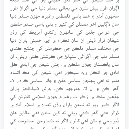
اڳواڻ طور پيش ڪرڻ جي بجائي مسلم دنيا جي اڳواڻ طور
سامهون آندو ۽ هڪ پاسي فلسطين وغيره جهڙن مسلم دنيا
سان لاڳاپيل اهم مسئلن کي کنيو ۽ ٻئي پاسي مسلم ملڪن
جي عوامي جذبن کي سامهون رکندي آمريڪا کي وڏو
شيطان قرار ڏيئي ان سان ٽڪراء ۾ آيو. خميني پاران دنيا
جي مختلف مسلم ملڪن جي حڪومتن کي چئلنج ڪندي
مسلم دنيا جي اڳواڻي سنڀالڻ جي ڪوشش ڪئي ويئي. ان
سان پاڪستان جهڙن ملڪن ۾، جتي شيعن جي آبادي ڪل
آبادي جو اٽڪل ويه سيڪڙو آهي، شيعن کي هڪ اتساه
مليو ته اهي پنهنجن سياسي حقن ۽ جائز سياسي ڪردار لاء
گھر ڪن ۽ ان لاء جدوجهد ڪن. جرنل ضياءالحق پاران
جڏهين ملڪ ۾ زڪوات وغيره جهڙن اسلامي قانونن کي
لاڳو ڪيو ويو ته شيعن پاران وڏي تعداد ۾ اسلام آباد ۾
ڌرڻو هڻي گھر ڪئي ويئي ته کين سندن فقي مظابق هلڻ
ڏنو وڃي ۽ مٿن اهي قانون لاڳو نه ڪيا وڃن. حڪومت کي
ان ڌرڻي کي ختم ڪرڻ لاء سندن گھرن کي مڃڻو پيو. چيو