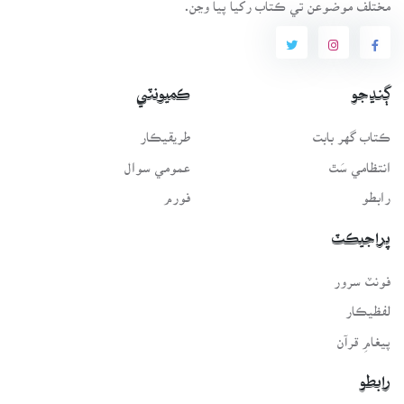
مختلف موضوعن تي ڪتاب رکيا پيا وڃن.
ڳنڍجو
ڪميونٽي
ڪتاب گهر بابت
طريقيڪار
انتظامي سَٿ
عمومي سوال
رابطو
فورم
پراجيڪٽ
فونٽ سرور
لفظيڪار
پيغامِ قرآن
رابطو