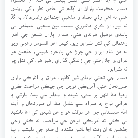
صدام حڪومت پاران ان ڳالھہ تي خاص نظر رکي ويندي
هئي ته اهي وڏي تعداد ۾ مذهبي اجتماعن وغيره لاء به گڏ
نه ٿين. ان ڪري عاشوري سميت ٻين مذهبي اجتماعن تي
پابندي مڙهيل هوندي هئي. صدام پاران شيعن جي اهم
رهنمائن کي قتل ڪرايو ويو. کيس اهو افسوس رهجي ويو
ته هن شاه ايران جي چوڻ جي باوجود خميني، جڏهين هو
عراق ۾ جلاوطني جي زندگي گذاري رهيو هو، کي قتل ڇو
نه ڪرايو.
صدام جي تختي اونڌي ٿيڻ کانپوء عراق ۾ انارڪي واري
صورتحال هئي. آمريڪي فوجن جي جيڪي مزاحمت ڪري
رهيا هئا انهن ۾ سني، شيعه ۽ صدام جي بعث پارٽي ۽
عراقي فوج جا همراه سڀ شامل هئا. ان صورتحال ۾ آيت
الله سيستاني جو اهو موقف هو ۽ هن شيعن کي اها تاڪيد
ٿي ڪئي ته آمريڪي فوجن جي مزاحمت نه ڪئي وڃي
جڏهين ته ان وقت اڃا تائين مقتده ال صدر جي مليشيا ۽ ٻيا
شيعه گروپ گڏجي ٻاهرين فوجن جي مزاحمت ڪري رهيا