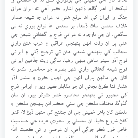
ليکڪ ان اهم ڳالھہ ڏانهن اشارو ڪيو آهي ته ايران عراق
جنگ ۾ ايران کي اها توقع هئي ته عراق جا شيعه صدام
خلاف سندس ساٿ ڏيندا. پر سندس اها توقع پوري نه ٿي
سگھي. ان جي باوجود ته عراقي فوج ۾ گھڻائي شيعن جي
هئي پر ان وقت انهن پنهنجي عراقي ۽ عرب هئڻ واري
سڃاڻپ کي پنهنجي شيعي هئڻ تي ترجيح ڏني ۽ ايراني
فوج آڏو سينو ساهي بيهي رهيا. ساڳي ريت جڏهين ايراني
فوج شيعه گھڻائي واري شهر بصره جو محاصرو ڪيو ته
اتان جي ماڻهن پاران انهن جي آجيان ڪرڻ ۽ سندن آڏو
هٿيار ڦٽا ڪرڻ بجائي ان جو مقابلو ڪيو ويو ۽ ايراني فوج
کي مجبور ٿي پنهنجو محاصرو ختم ڪرڻو پيو. ان سان
گڏوگڏ مختلف ملڪن جي سني حڪمرانن پنهنجن ملڪن ۽
ملڪن کان ٻاهر خميني جي ان چئلنج کي منهن ڏيڻ لاء قدم
کڻڻ شروع ڪيا. ان سلسلي ۾ سعودي عرب جي حساسيت
خاص طور ذڪر جوڳي آهي. ان عرصي ۾ ئي ڪعبت الله
تي شاهي گھراڻي جي مخالفن پاران جيڪو قبضو ڪيو