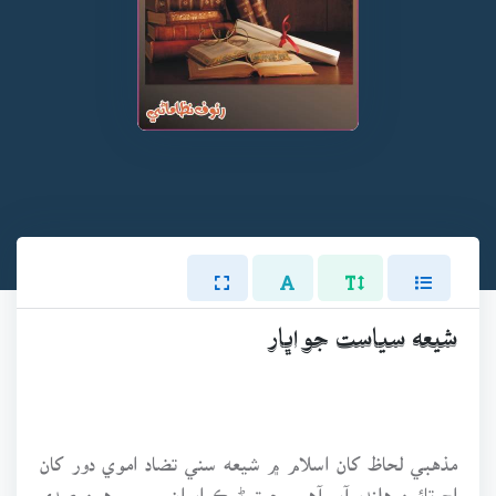
شيعه سياست جو اڀار
مذهبي لحاظ کان اسلام ۾ شيعه سني تضاد اموي دور کان
اڄ تائين هلندو آيو آهي. جيتوڻيڪ ايران ۾ سورهين صدي