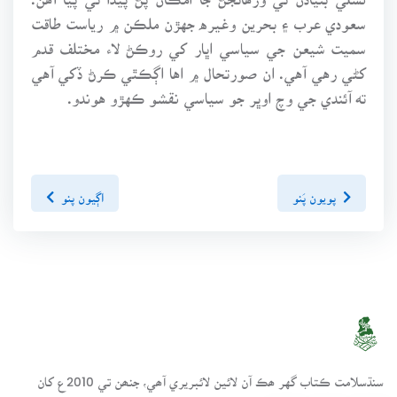
سعودي عرب ۽ بحرين وغيره جهڙن ملڪن ۾ رياست طاقت
سميت شيعن جي سياسي اڀار کي روڪڻ لاء مختلف قدم
کڻي رهي آهي. ان صورتحال ۾ اها اڳڪٿي ڪرڻ ڏکي آهي
ته آئندي جي وچ اوڀر جو سياسي نقشو ڪهڙو هوندو.
پويون پَنو
اڳيون پنو
سنڌسلامت ڪتاب گهر ھڪ آن لائين لائبريري آھي، جنھن تي 2010ع کان