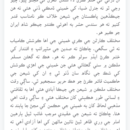
وڃي ٿو ته جنرل ضياء کي خميني ڌمڪي ڏني هئي ته هن
جيڪڏهين پاڪستان جي شيعن خلاف ڪو نامناسب قدم
کنيو ته هو سندس حشر به اهوئي ڪندو جيڪو شاه ايران
جو ڪيو هو.
مختلف ڪارڻن جي ڪري خميني جي اها ڪوشش ڪامياب
نه ٿي سگھي. ڇاڪاڻ ته صدين جي مٿڀرائپ ۽ اقتدار کي
ختم ڪرڻ ايڏو سولو ڪم نه هو. هڪ ته گھڻن مسلم
ملڪن ۾ سني گھڻائي هئي جن خميني جي اهڙي ڪوشش
کي شڪ جي نگاه سان ڏٺو ٿي ۽ ان کي شيعن جي
حاڪميت قائم ڪرڻ جو هڪ حربو سمجھيو ٿي. ساڳي وقت
مختلف ملڪن ۾ شيعن جي جيڪا آبادي هئي اها به ثقافتي
۽ لساني طور هڪٻئي کان مختلف هئي ۽ ساڳي وقت اهي
مذهبي لحاظ کان به خميني جي حڪمن کي مڃڻ جا پابند نه
هئا. ڇاڪاڻ ته شيعن جي عقيدي موجب غائب ٿيل ٻارهين
امام جي وري ظاهر ٿيڻ تائين ماڻهن کي اها آزادي آهي ته
اهي مختلف مسئلن متعلق مختلف مجتهدين کان رايا وٺن ۽