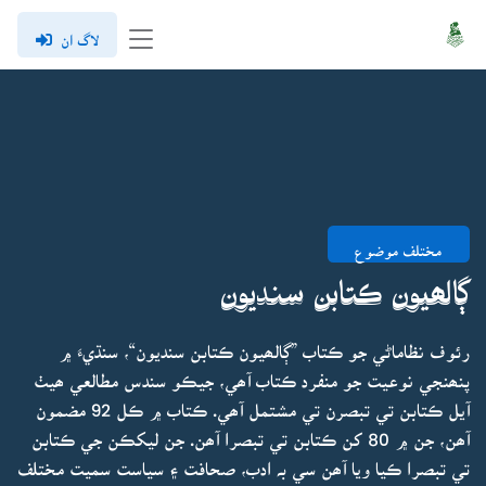
لاگ ان
مختلف موضوع
ڳالھيون ڪتابن سنديون
رئوف نظاماڻي جو ڪتاب ”ڳالھيون ڪتابن سنديون“، سنڌيءَ ۾
پنھنجي نوعيت جو منفرد ڪتاب آھي، جيڪو سندس مطالعي ھيٺ
آيل ڪتابن تي تبصرن تي مشتمل آھي. ڪتاب ۾ ڪل 92 مضمون
آھن، جن ۾ 80 کن ڪتابن تي تبصرا آھن. جن ليکڪن جي ڪتابن
تي تبصرا ڪيا ويا آھن سي بہ ادب، صحافت ۽ سياست سميت مختلف