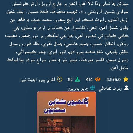
ميدانن جا تمام وڏا نالا آھن. انھن ۾ جارج آرويل، آرٿر ڪوئسلر،
سولزي نٽسن، ارونڌتي راءِ، نجيب محفوظ، طحهٰ حسين، ايلف شفق،
ازبل آلندي، رابرٽ فسڪ، ايم ايڇ پنھور، محمد حنيف ۽ طاھر بن
جلون شامل آھن. انھيءَ کانسواءِ ھن ڪتاب ۾ اردو ۽ سنڌيءَ جي
ڪافي ڪتابن تي تبصرو آھي، جن جي ليکڪن ۾ نور ظھير، فھميدہ
رياض، انتظار حسين، جميلہ ھاشمي، جمال نقوي، خالد طور، رسول
بخش پليجي، شاھ محمد پيرزادي، انور ابڙي، چندر ڪيسواڻي،
رسول ميمڻ، قاسم ميرجت، شبير شر ۽ منور سراج سوڌو ٻيا ليکڪ
شامل آھن.
4.5/5.0
414
92
آخري ڀيرو اپڊيٽ ٿيو:
رئوف نظاماڻي
ڇاپو پھريون