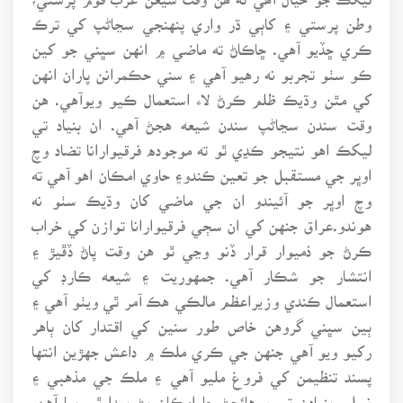
وطن پرستي ۽ کاٻي ڌر واري پنهنجي سڃاڻپ کي ترڪ
ڪري ڇڏيو آهي. ڇاڪاڻ ته ماضي ۾ انهن سڀني جو کين
ڪو سٺو تجربو نه رهيو آهي ۽ سني حڪمرانن پاران انهن
کي مٿن وڌيڪ ظلم ڪرڻ لاء استعمال ڪيو ويوآهي. هن
وقت سندن سڃاڻپ سندن شيعه هجڻ آهي. ان بنياد تي
ليکڪ اهو نتيجو ڪڍي ٿو ته موجوده فرقيوارانا تضاد وچ
اوڀر جي مستقبل جو تعين ڪندو۽ حاوي امڪان اهو آهي ته
وچ اوڀر جو آئيندو ان جي ماضي کان وڌيڪ سٺو نه
هوندو.عراق جنهن کي ان سڄي فرقيوارانا توازن کي خراب
ڪرڻ جو ذميوار قرار ڏنو وڃي ٿو هن وقت پاڻ ڏڦيڙ ۽
انتشار جو شڪار آهي. جمهوريت ۽ شيعه ڪارڊ کي
استعمال ڪندي وزيراعظم مالڪي هڪ آمر ٿي ويٺو آهي ۽
ٻين سڀني گروهن خاص طور سنين کي اقتدار کان ٻاهر
رکيو ويو آهي جنهن جي ڪري ملڪ ۾ داعش جهڙين انتها
پسند تنظيمن کي فروغ مليو آهي ۽ ملڪ جي مذهبي ۽
نسلي بنيادن تي ورهائجڻ جا امڪان پڻ پيدا ٿي پيا آهن.