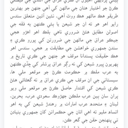
ڪرڻ جو اختيار هتان جي ماڻهن کي آهي جنهن جو بهترين
طريقو هڪ ماڻهو هڪ ووٽ آهي. نئين آئين متعلق سندس
رايو اهو هو ته ان جو شيعن يا ٻئي ڪنهن به فقه جي
اصولن مطابق هئڻ ضروري ناهي بلڪ اهو اهڙو هجي
جيڪو عراق جي ماڻهن جي ضرورتن کي پورو ڪري ۽
سندن جمهوري خواهشن جي مطابقت ۾ هجي. سندس اهو
هڪ حقيقت پسندانا موقف هو جنهن جي ڪري تاريخ ۾
پهريون ڀيرو شيعن کي نه رڳو عراق پرشام کي ڇڏي ڪنهن
به عرب ملڪ ۾ حڪومت ڪرڻ جو موقعو ملي ها.
سيستاني جي ان موقف جي ڪري عراق ۾ ته گھڻائي هئڻ
ڪري شيعن کي اقتدار حاصل ڪرڻ جو موقعو ملي ويو
پران سان ٻين عرب ملڪن جهڙوڪ سعودي عرب، بحرين،
لبنان ۽ متحده عرب امارات ۾ رهندڙ شيعن کي به اهو
اتساه مليو ته اهي اتان جي حڪمرانن کان جمهوري بنيادن
تي پنهنجن حقن جي گھر ڪن.
هن وقت شيعه سني فرقيوارانا تضاد ڄڻ ته سڄي وچ اوڀر