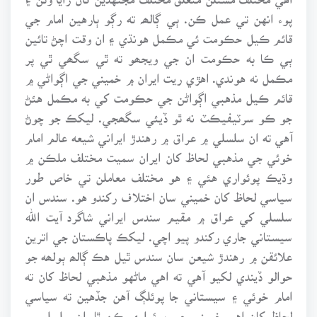
پوء انهن تي عمل ڪن. ٻي ڳالھہ ته رڳو ٻارهين امام جي
قائم ڪيل حڪومت ئي مڪمل هونڌي ۽ ان وقت اچڻ تائين
ٻي ڪا به حڪومت ان جي ويجھو ته ٿي سگھي ٿي پر
مڪمل نه هوندي. اهڙي ريت ايران ۾ خميني جي اڳواڻي ۾
قائم ڪيل مذهبي اڳواڻن جي حڪومت کي به مڪمل هئڻ
جو ڪو سرٽيفيڪٽ نه ٿو ڏيئي سگھجي. ليکڪ جو چوڻ
آهي ته ان سلسلي ۾ عراق ۾ رهندڙ ايراني شيعه عالم امام
خوئي جي مذهبي لحاظ کان ايران سميت مختلف ملڪن ۾
وڌيڪ پوئواري هئي ۽ هو مختلف معاملن تي خاص طور
سياسي لحاظ کان خميني سان اختلاف رکندو هو. سندس ان
سلسلي کي عراق ۾ مقيم سندس ايراني شاگرد آيت الله
سيستاني جاري رکندو پيو اچي. ليکڪ پاڪستان جي اترين
علائقن ۾ رهندڙ شيعن سان سندس ٿيل هڪ ڳالھ ٻولھه جو
حوالو ڏيندي لکيو آهي ته اهي ماڻهو مذهبي لحاظ کان ته
امام خوئي ۽ سيستاني جا پوئلڳ آهن جڏهين ته سياسي
لحاظ کان اهي خميني جي پوئواري ڪن ٿا. ان سلسلي ۾