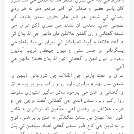
کان پاسو ڪيو ۽ صدام کي اهو موقعو ڏنو ته هو وڏي
پئماني تي شيعن جو قتل عام ڪري سندن بغاوت کي
ڪچلي ڇڏي. سندس ان تشدد جي ڪري ڏکڻ عراق جي
شيعه گھڻائي وارن گھڻن علائقن مان ماڻهن جي لڏ پلاڻ ٿي
۽ گھڻا علائقا ۽ ڳوٺ ته بلڪل ئي ويران ٿي ويا. بغداد جي
پسگردائي ۾ صدر سٽي ۽ ٻيون جيڪي غريب آباديون
وجود ۾ آيون انهن ۾ گھڻائي انهن لڏ پلاڻ ڪندڙ ماڻهن جي
آهي.
عراق ۾ بعث پارٽي جي انقلاب جي شروعاتي ڏينهن ۾
شيعن سان بهتر۽ برابري وارو رويو رکيو ويو پر پوء عراق
۾ گھڻائي ۾ هئڻ جي باوجود ساڻن ساڳيو امتيازي سلوڪ
روا رکيو ويو. سندن آبادي جي گھڻائي گھٽ درجي جي ۽
غريب علائقن ۾ رهندي آهي. جڏهين ته نوڪرين ۽ خاص
طور اعلا عهدن تي سندن نمائندگي نه هئڻ برابر هئي. فوج
۾ به توپن جي کاڄ طور سندن گھڻي تعداد سپاهين تي ٻڌل
هئي ۽ وڏا افسر ڪي ايڪڙ ٻيڪڙ ئي هئا. ان کانسواء