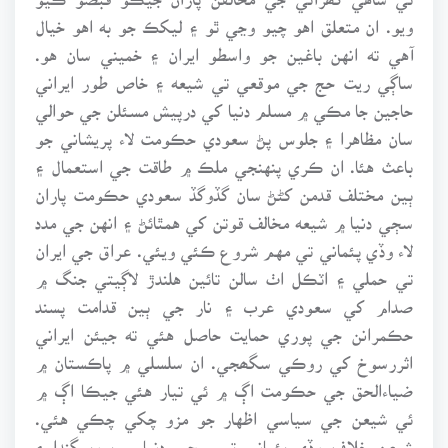
ويو. ان متعلق اهو چيو وڃي ٿو ۽ ليکڪ جو به اهو خيال
آهي ته انهن باغين جو واسطو ايران ۽ خميني سان هو.
ساڳي ريت حج جي موقعي تي شيعه ۽ خاص طور ايراني
حاجين جا مڪي ۾ مسلم دنيا کي درپيش مسئلن جي حوالي
سان مظاهرا ۽ جلوس پڻ سعودي حڪومت لاء پريشاني جو
باعث هئا. ان ڪري پنهنجي ملڪ ۾ طاقت جي استعمال ۽
ٻين مختلف قدمن کڻڻ سان گڏوگڏ سعودي حڪومت پاران
سڄي دنيا ۾ شيعه مخالف قوتن کي همٿائڻ ۽ انهن جي مدد
لاء وڏي پئماني تي مهم شروع ڪئي ويئي. عراق جي ايران
تي حملي ۽ اٽڪل اٺ سالن تائين هلندڙ لاڳيتي جنگ ۾
صدام کي سعودي عرب ۽ نار جي ٻين قدامت پسند
حڪمرانن جي پوري حمايت حاصل هئي ته جيئن ايراني
اثررسوخ کي روڪي سگھجي. ان سلسلي ۾ پاڪستان ۾
ضياءالحق جي حڪومت اڳ ۾ ئي تيار هئي جيڪا اڳ ۾
ئي شيعن جي سياسي اظهار جو مزو چکي چڪي هئي.
شيعن خلاف وڏي پئماني تي سڄي دنيا ۾ پروپيگنڊا ۽