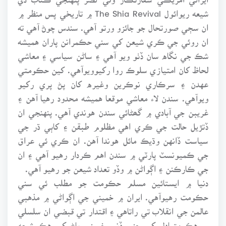
شيعه ريوائول The Shia Revival ۾ تاريخي پس منظر ۾
ان سڄي صورتحال جو جائزو ورتو آهي. سندس چوڻ آهي ته
ان روئي جي ڪري شيعن کي سني حڪمرانن پاران هميشه
شڪ جي نگاه سان ڏٺو ويو آهي ۽ ساڻن سياسي ۽ معاشي
لحاظ کان امتيازي سلوڪ روا رکيوويوآهي. کين حڪومتي
عهدن ۽ سرڪاري نوڪرين وغيره کان پڻ پري رکيو
ويوآهي. سندن لاء معاشي موقعا هميشه محدود رهيا آهن ۽
غريبن جي آبادي ۾ گھڻائي سندن هوندي آهي. پنهنجي ان
ڏتڙيل حالت جي ڪري اهي مظلوم طبقن ۽ کاٻي ڌر جي
سياست ڏانهن وڌيڪ مائل هوندا آهن. ان ڪري ئي عراق
جي ڪميونسٽ پارٽي ۾ سندن اهم ڪردار رهيو آهي ۽ ان
جي ڪارڪنن ۽ اڳواڻن ۾ وڏو تعداد شيعن جو رهيو آهي.
دنيا ۾ ايستائين مسلم حڪومت جو مطلب ئي سني
حڪومت رهيوآهي. ايران ۾ خميني جي اڳواڻي ۾ مذهبي
عالمن جي انقلاب تي راتاهي ۽ اقتدار تي قبضي ان سلسلي
۾ هڪ متبادل کي جنم ڏنو. خميني پاڻ کي هڪ شيعه