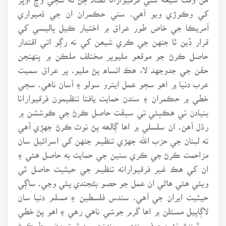
کي وڪوڙي ويو آهي. سني حڪمران ان جي ذميواري
آمريڪا جي خاص طور عراق ۾ اختيار ڪيل پاليسي کي
قرار ڏين ٿا جنهن جي ڪري شيعن کي نه رڳو اتي اقتدار
حاصل ڪرڻ جو موقعو مليوپر مختلف ملڪن ۾ پنهنجن
حقن جي جدوجهد لاء هڪ اتساه پڻ مليو. پر عراق سميت
عرب دنيا ۾ اهو سڄو عمل ايترو سولو ۽ آسان ناهي. سڄي
خطي ۾ حڪمران ۽ سندن حمايت يافتا تنظيمون فرقيوارانا
بنيادن تي هڪٻئي تي سبقت حاصل ڪرڻ جي ڪوششن ۾
رڌل آهن. ان سلسلي ۾ اها ڳالھه پڻ نوٽ ڪرڻ جهڙِي آهي
ته لبنان جي حزب الله جهڙي تنظيم جنهن کي اسرائيل سان
مزاحمت ڪرڻ جي ڪري سنين جي حمايت به حاصل هئي ۽
ان کي هڪ غير فرقيوارانه تنظيم جي حيثيت حاصل ٿي
ويئي هئي هاڻي ان عمل جو حصو بڻجندي پئي وڃي. ساڳي
حيثيت ايران جي آهي. سندس فلسطين ۽ مسلم دنيا سان
لاڳاپيل مسئلن ۾ اها گرم جوشي ناهي رهي ۽ اهو پڻ خطي
۾ ٿيندڙ نئين صف بندي ۾ پنهنجي حيثيت مضبوط ڪرڻ