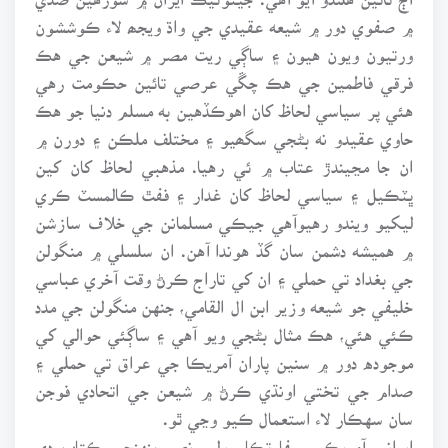
۾ صفوي دور ۾ شيعه عقيدي جي واڌ ويجھ لاء ڪوششون
ورتيون ويون هيون ۽ ساڳي ريت مصر ۾ شيعن جي هڪ
فرقي فاطمين جي هڪ چڱي عرصي تائين حڪومت رهي
هئي پر سياسي لحاظ کان اهوڪڏهين به مسلم دنيا جو هڪ
حاوي عقيدو نه بڻجي سگھيو ۽ مختلف ملڪن ۽ دورن ۾
ان جا مڃيندڙ عتاب ۾ ئي رهيا. مذهبي لحاظ کان کين
ڀٽڪيل ۽ سياسي لحاظ کان غدار ۽ ففٿ ڪالمسٽ ڪري
ليکيو ويندو رهيوآهي جيڪي مسلمانن جي خلاف سازشن
۾ هميشه دشمن سان گڏ هوندا آهن. ان سلسلي ۾ منگولن
جي بغداد تي حملي ۽ ان کي تاراج ڪرڻ وقت آخري عباسي
خليفي جو شيعه وزير ابن ال القامي، جنهن منگولن جي مدد
ڪئي هئي، هڪ مثال بڻجي ويو آهي ۽ ساڳئي حوالي کي
موجوده دور ۾ سنين پاران آمريڪا جي عراق تي حملي ۽
صدام جي تختي اونڌي ڪرڻ ۾ شيعن جي اتحادي فوجن
سان سهڪار لاء استعمال ڪيو وڃي ٿو.
ايراني آمريڪي سفارتڪار ولي نصر پنهنجي ڪتاب دي