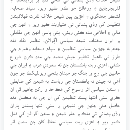
لٽريچرڇاپڻ ۽ ورهائڻ جو ڪم ڪيو ويو. سپاه صحابه،
لشڪر جھنگوي ۽ اهڙِين ٻين شيعن خلاف نفرت ڦهلائيندڙ
تنظيمن کي وڏي پئماني تي هٿياربند ڪيو ويو ۽ انهن جي
مالي ۽ اخلاقي مدد ڪئي ويئي. ٻئي پاسي انهن جي مقابلي
۾ ايران مختلف شيعه سياسي اڳواڻن، تنظيم نفاذ فقه
جعفريه جهڙين سياسي تنظيمن ۽ سپاه صحابه وغيره جي
طرز تي ٺاهيل تنظيم جيش محمد جي مدد ڪرڻ شروع
ڪئي. اهڙي ريت پاڪستان ڄڻ ته سعودي عرب ۽ ايران جي
حامين جي وچ ۾ جنگ جو ميدان بڻجي ويو.ليکڪ جو چوڻ
آهي ته جيئن ته پاڪستان جي رياست به شيعن کي ضابطي
۽ سندن سياسي اثر رسوخ کي هڪ حد ۾ رکڻ چاهيو ٿي ان
ڪري سني انتها پسند تنظيمن کي ان جي به مڪمل مدد
حاصل هئي جنهن جي نتيجي ۾ سني انتها پسندن پاران
وڏي پئماني تي ملڪ ۾ عام شيعن ۽ سندن اڳواڻن کي قتل
ڪيو ويو ۽ اهڙي ريت سياسي لحاظ کان ڄڻ سندن اثر
رسوخ کي محدود ڪيو ويو.