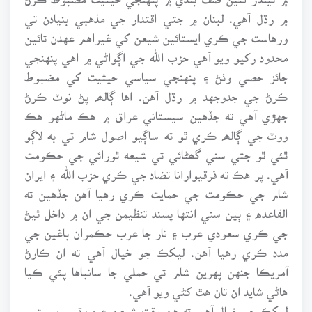
۾ رڌل آهي. لبنان ۾ جتي اقتدار جي مذهبي بنيادن تي
ورهاست جي ڪري ايستائين شيعن کي غيراهم عهدن تائين
محدود رکيو ويو آهي حزب الله جي اڳواڻي ۾ اهي پنهنجي
جائز حصي وٺڻ ۽ پنهنجي سياسي حيثيت کي مضبوط
ڪرڻ جي جدوجهد ۾ رڌل آهن. اها ڳالھہ پڻ نوٽ ڪرڻ
جهڙي آهي ته جڏهين سيستاني عراق ۾ هڪ ماڻهو هڪ
ووٽ جي ڳالھہ ڪري ٿو ته ساڳيو اصول شام تي به لاڳو
ٿئي ٿو جتي سني گھڻائي تي شيعه ٿورائي جي حڪومت
آهي. پر هڪ ته فرقيوارانا تضاد جي ڪري حزب الله ۽ ايران
شام جي حڪومت جي حمايت ڪري رهيا آهن جڏهين ته
القاعده ۽ ٻين سني انتها پسند تنظيمن جي ان ۾ داخل ثيڻ
جي ڪري سعودي عرب ۽ نار جا عرب حڪمران باغين جي
مدد ڪري رهيا آهن. ليکڪ جو خيال آهي ته ان ڪارڻ
آمريڪا جنهن پهرين شام تي حملي جا سانباها پئي ڪيا
هاڻي شايد ان تان هٿ کڻي ويو آهي.
ليکڪ جو خيال آهي ته هن وقت شيعن عرب قوم پرستي،