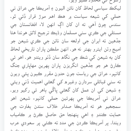
ليکڪ سياسي لحاظ کان نائن اليون ۽ آمريڪا جي عراق تي
حملي کي شيعه سياست ۾ هڪ اهم موڙ قرار ڏئي ٿو.
سندس چوڻ آهي ته ان کان اڳ انهن لاء افغانستان جي
مسئلي جي ڪري سني مسلمان وڌيڪ ترجيح لائق هوندا هئا
جڏهين ته ايران جي اولھه سان ناتن جي ڪري شيعن جو
اميج وٽن ايترو بهتر نه هو. انهن ملڪن پاران تاريخي لحاظ
کان به شيعن کي شڪ جي نگاه سان ڏٺو ويندو هو. اهو ئي
ڪارڻ هو جو جڏهين انگريزن پاران پهرين مهاڀاري جنگ
کانپوء عراق جي رياست جون حدون مقرر ڪيون پئي ويون
ته سني قبائلي سردارن وغيره کي گھڻي اهميت ڏني ويئي
۽ شيعن کي ان عمل کان گھڻي ڀاڱي ٻاهر ئي رکيو ويو.
عراق تي آمريڪا جي پهرئين حملي کانپوء شيعن اهو
سمجھيو هو ته آمريڪا صدام خلاف سندن بغاوت جي
حمايت ڪندو ۽ اهي پنهنجا حق حاصل ڪرڻ ۾ ڪامياب
ويندا. پر آمريڪا ڪردن جي مدد ته ڪئي پر سعودي عرب
وغيره جي دٻاء جي ڪري صدام خلاف شيعن جي مدد ڪرڻ