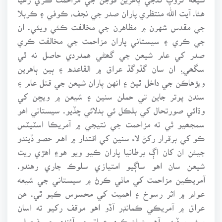
هئا. آيت الله منتظري پاران صدر جي نجف، ڪوفي ۽ ڪربلا
جي مقدس شهرن ۾ مظاهرن جي مخالفت ڪئي ويئي. ان
جي ڪري ۽ سيستاني پاران مزاحمت جي مخالفت ڪري
صدر کي عام شيعن جي گھڻي همدردي حاصل نه ٿي
سگھي.ِ ان سان گڏوگڏ عراق ۾ القاعده ۽ ٻين ٻاهرين
ويڙهاڪن جي داخل ٿيڻ ۽ انهن پاران شيعن جي قتل عام ۽
سندن پوتر جاين تي حملن سنين ۽ شيعن ۾ ويڇن کي
وڌائي صورتحال کي بلڪل ئي بدلائي ڇڏيو. سيستاني اهو
سمجھيو ٿي ته مزاحمت جي نتيجي ۾ آمريڪا اسٽيٽس
ڪو کي برقرار رکڻ لاء سنين کي اقتدار ۾ اهم حصو ڏيندو
جيئن ان کان اڳ برطانيا پاران ڪيو ويو هو۽ اهڙي ريت
شيعن سان اهو ساڳيو امتيازي سلوڪ جاري رهندو.
آمريڪين مزاحمت کي ماٺي ڪرڻ ۾ سيستاني جي شيعه
عوام ۾ اثر رسوخ ۽ اهميت کي محسوس ڪيو ٿي. هن
عراق ۾ آمريڪي ڪمانڊر آڏو اهو موقف رکيو ته اسان
ٻيئي پرڏيهي آهيون ان ڪري عراق جي آئندي جي فيصلي