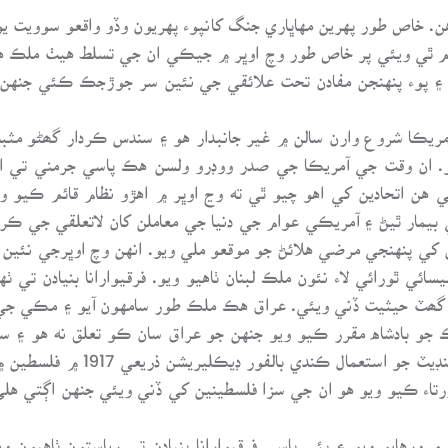
آهن. خاص طور پهرين مهاڀاري جنگ کانپوء پهريون وڏو واقعو سوويت 
ختم ٿي ويئي پر خاص طور وچ اوڀر ۾ جيڪي ان جي تسلط هيٺ ملڪ ه
و ۽ پوء پنهنجن مفادن تحت علائقي جي نئين سر جوڙجڪ ڪئي جنهن
آمريڪا شروع وارن سالن ۾ غير جانبدار هو ۽ سندس ڪردار گھڻو مثبت
. ان وقت جي آمريڪا جي صدر ووڊرو ولسن هڪ پاسي جرمني تي اهو
سي هن اتحادين کي اهو چيو ٿي ته وڃ اوڀر ۾ اهڙو نظام قائم ڪ
بيمار ٿيڻ ۽ آمريڪي عوام جي دنيا جي معاملن کان لاتعلقي جي 
ن کي پنهنجي مرضي هلائڻ جو موقعو ملي ويو. انهن وچ اوڀرجي ن
سائي ٿورائي لاء نئون ملڪ لبنان ٺاهيو ويو. فرقيوارانا بنيادن تي 
 گھٽ حيثيت ڏني ويئي. عراق هڪ ملڪ طور سامهون آيو ۽ مڪي جي
جو بادشاه مقرر ڪيو ويو جنهن جو عراق سان ڪو تعلق نه هو ۽ 
آبادي جي گھڻائي شيعه هئي. برطان
رتاء ڪيو ويو هو ان جي سزا فلسطينين کي ڏني ويئي جنهن اڳتي 
رهايو ويو ۽ ٻئي پاسي فرقيوارانا بنيادن تي رياستون ٺاهيون و