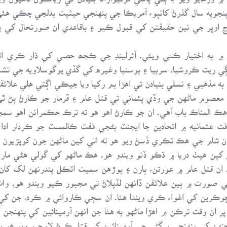
 پنجويه سال گذرڻ کانپوء آمريڪا جي پنهنجي حيثيت بدلجي چڪي ه
چ اوڀر جي نين حقيقتن کي قبول ڪيو ۽ باقاعدي ان صورتحال کي پ
۾ ‏به اختيار ڪئي ويئي. آئرلينڊ جي ڪجھ حصي کي ڌار ڪري اتي ا
ساڳي ريت ڪروشيا، سربيا ۽ بوسنيا وغيره کي گڏي يوگوسلاويه جي
 به مذهبي ۽ نسلي بنيادن تي اهڙا بم رکيا ويا جيڪي اڳتي هلي علائ
 معصوم ماڻهن جي وڏي پئماني تي قتل عام ۽ ڦرمار جو ڪارڻ پڻ ٿ
 هڪ المناڪ باب آهي. ان جو ڪارڻ اهو هو ته ترڪ حڪمرانن اهو سمج
ت عثمانيه ۾ اتحادين جا ايجنٽ بڻجي ففٿ ڪالمسٽ جو ڪردار ادا
م جي هڪ ٽڪري ڏسڻ ويو هو ته اتي کين ماڻهن جون کوپڙيون ۽ ٻيا
ي کين هيٺ دريا ۾ ڌڪو ڏنو ويندو هو. هڪ ماڻهو کي گولي هڻي ماري
ان قتل عام ۾ عورتن، ٻارن ۽ پوڙهن سميت اٽڪل پندرنهن لک کان 
ن جي صورت ۾ ٻين علائقن ڏانهن لڏپلاڻ تي مجبور ڪيو ويندو هو.ِ و
ن ڇوڪرين کي اغواء ڪري ويندا هئا. ان سڄي ڪاروائي ۾ ڪرد، جن کي 
پر ان وقت ترڪن ۾ اهڙا ماڻهو به هئا جن انهن آرمينائين کي پنهنج
ن کي پنهنجي پرڳڻي جي آرمينائين کي قتل ڪرڻ لاء چيو ويو هو پر ه