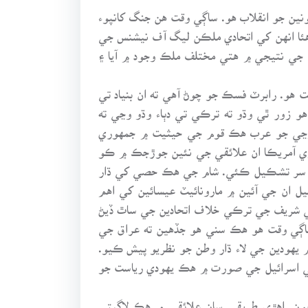
يونين جو انقلاب هو. ساڳي وقت هن جنگ کانپوء
ئا انهن کي اتحادي ملڪن ليگ آف نيشنس جي
 جي نتيجي ۾ هتي مختلف ملڪ وجود ۾ آيا ۽
 هو. رابرٽ فسڪ جو چوڻ آهي ته ان بنياد تي
 زور ٿي وڌو ته ترڪي تي دٻاء وڌو وڃي ته
يو وڃي جو عرب هڪ قوم جي حيثيت ۾ جمهوري
ڪري آمريڪا ان علائقي جي نئين جوڙجڪ ۾ ڪو
ئين سر تشڪيل ڪئي. شام جي هڪ حصي کي ڌار
ٺهيل ان جي آئين ۾ مارونائيٽ عيسائين کي اهم
 شريف جي ترڪي خلاف اتحادين جي ساٿ ڏيڻ
ساڳي وقت هو هڪ سني هو جڏهين ته عراق جي
يا پنهنجي مينڊيٽ جو استعمال ڪندي بالفور ڊيڪليريشن ذريعي 1917 ۾ فلسطين ۾ يهودين جي لاء ڌار وطن جو نظريو پيش ڪيو.
هلي اسرائيل جي صورت ۾ هڪ يهودي رياست جو
يون. اهڙي طريقي سان علائقي ۾ هڪ لاڳيتي