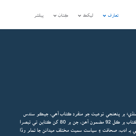
تعارف
ليکڪ
ڪِتابَ
پبلشر
سنڌيءَ ۾ پنھنجي نوعيت جو منفرد ڪتاب آھي، جيڪو سندس
مطالعي ھيٺ آيل ڪتابن تي تبصرن تي مشتمل آھي. ڪتاب ۾ ڪل 92 مضمون آھن، جن ۾ 80 کن ڪتابن تي تبصرا
 بہ ادب، صحافت ۽ سياست سميت مختلف ميدانن جا تمام وڏا