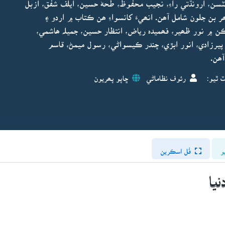
نٽسن، ارونڌتي راءِ، نجيب محفوظ، طحهٰ حسين، ايلف شفق، ازبل
ر بن جلون شامل آھن. انھيءَ کانسواءِ ھن ڪتاب ۾ اردو ۽
 ۾ نور ظھير، فھميدہ رياض، انتظار حسين، جميلہ ھاشمي،
يرزادي، انور ابڙي، چندر ڪيسواڻي، رسول ميمڻ، قاسم
آھن.
ٽ ٿيو:
رئوف نظاماڻي
ڇاپو پھريون
و
فُل اسڪرين
نيا