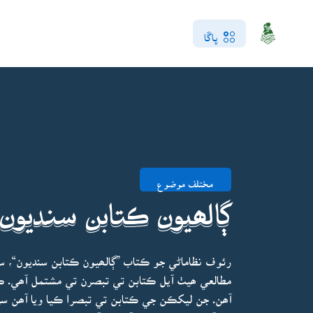
ڀاڱا
مختلف موضوع
ڳالھيون ڪتابن سنديون
رئوف نظاماڻي جو ڪتاب ”ڳالھيون ڪتابن سنديون“، 
آھن. جن ليکڪن جي ڪتابن تي تبصرا ڪيا ويا آھن سي