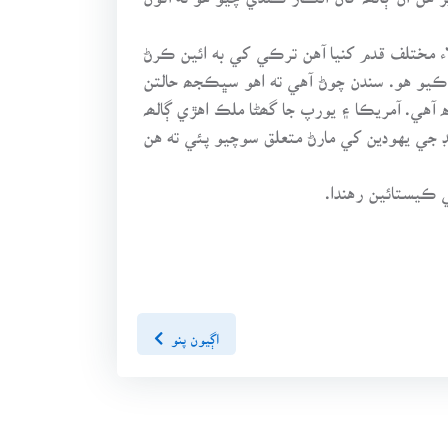
 مختلف قدم کنيا آهن ترڪي کي به ائين ڪرڻ
م ڪيو هو. سندن چوڻ آهي ته اهو سڀڪجھ حالتن
آهي. آمريڪا ۽ يورپ جا گھڻا ملڪ اهڙي ڳالھہ
نڊ جي يهودين کي مارڻ متعلق سوچيو پئي ته هن
ي ڪيستائين رهندا.
اڳيون پنو