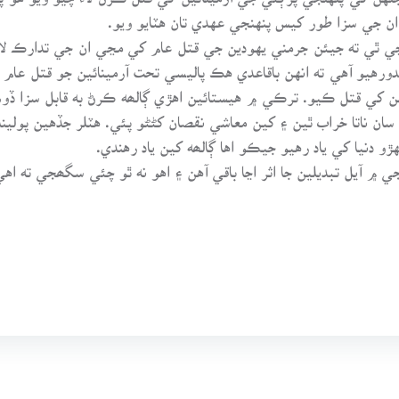
ان جي سزا طور کيس پنهنجي عهدي تان هٽايو ويو.
ٿي ته جيئن جرمني يهودين جي قتل عام کي مڃي ان جي تدارڪ لاء
دورهيو آهي ته انهن باقاعدي هڪ پاليسي تحت آرمينائين جو قتل عا
ن کي قتل ڪيو. ترڪي ۾ هيستائين اهڙي ڳالھه ڪرڻ به قابل سزا ڏوه 
ي سان ناتا خراب ٿين ۽ کين معاشي نقصان کڻڻو پئي. هٽلر جڏهين پولي
و دنيا کي ياد رهيو جيڪو اها ڳالھه کين ياد رهندي.
ي ۾ آيل تبديلين جا اثر اڃا باقي آهن ۽ اهو نه ٿو چئي سگھجي ته اه