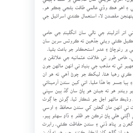
ئي ۽ اهو هڪ وڏي عالمي طاقت بڻجي چڪو هو.
نهنجن مقصدن لاء استعمال ڪندي اسرائيل جي
تر آئرلينڊ جي نالي سان انگلينڊ جي حامي
 تشڪيل ڪئي ويئي جڏهين ته ڪروٽس سربن سان
قي ۾ رتوڇاڻ ۽ عدم استحڪام جو باعث بڻيا.
ي. خاص طور تي خلافت عٽمانيه جي علائقن ۾
هيو ٿي ته مذهب جي بنياد تي انهن ماڻهن جون
 ڪري رهيا هئا. ليکڪ جو چوڻ آهي ته هو ان
 جسم جا هڏا مليا. اتي کين سندن آرمينائي
و ويندو هو ته جيئن هو پاڻ سان گڏ ٻين سڀني
وڌيڪ ماڻهو اجل جو شڪار ٿيا. ڳوٺن جا ڳوٺ
اٽ تي انهن مان گھڻن کي سندن محافظ ۽ اوسي
اڳتي هلي پاڻ ترڪن جو ظلم ۽ ڏاڍ سهڻو پيو،
ن گھرن ۾ پناه ڏني ۽ سندن حفاظت ڪئي. رابرٽ
ن ان ڳالھہ کان انڪار ڪندي چيو هو ته آئون