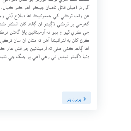
گورنر آهيان قاتل ناهيان جيڪو اهو ڪم ڪيان. 
هن وقت ترڪي کي جيتوڻيڪ اها صلاح ڏني وڃي 
گھرجي پر ترڪي لاڳيتو ان ڳالھہ کان انڪار ڪن
جي ڪري ٿيو ۽ ٻيو ته آرمينائين پاڻ گھڻن ترڪ
ڪرڻ کان به لنوائيندا آهن ته متان ان سان ترڪ
اها ڳالھہ ڪئي هئي ته آرمينائين جو قتل عام ڪهڙ
دنيا لاڳيتو تبديل ٿي رهي آهي پر جنگ جي نتيج
پويون پَنو