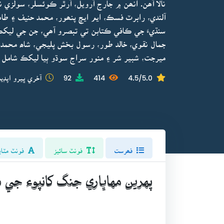
نالا آھن. انھن ۾ جارج آرويل، آرٿر ڪوئسلر، سولزي 
آلندي، رابرٽ فسڪ، ايم ايڇ پنھور، محمد حنيف ۽ طاھ
سنڌيءَ جي ڪافي ڪتابن تي تبصرو آھي، جن جي ليکڪن
جمال نقوي، خالد طور، رسول بخش پليجي، شاھ محمد پ
ميرجت، شبير شر ۽ منور سراج سوڌو ٻيا ليکڪ شامل 
4.5/5.0
414
92
آخري ڀيرو اپڊي
فھرست
فونٽ سائيز
فونٽ مٽاي
پهرين مهاڀاري جنگ کانپوء جي د