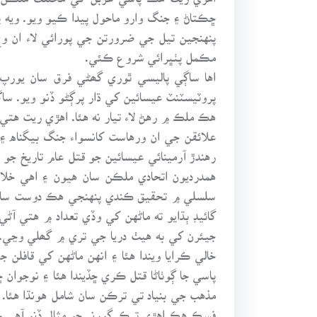
ڇڪتاڻ ۽ جنگ وارو ماحول پيدا ڪيو ويو. ويه
پنهنجين تيل جي ضرورتن جي پورائي لاء ان و
مڪمل پٺڀرائي شروع ڪئي.
اها ساڳي پاليسي ٿوري گھڻي فرق سان يورپ 
پروٽيسٽنٽ عيسائين کي ڌار پرڳڻو ڏنو ويو. 
هڪ ملڪ ۾ رهڻ لاء تيار نه هئا. اهڙي ريت هتي
علائقن جي ان ورهاست کانسواء جنگ بيگناه ۽
رهندڙ آرمينائي عيسائين جو قتل عام تاريخ جو
همدرديون اتحادي ملڪن سان هيون ۽ اهي خلاف
سلسلي ۾ تحقيق ڪندي پنهنجي هڪ دوست سان شا
گائيڊ ٻڌايو ته ماڻهن کي وڏي تعداد ۾ هتي آڻ
جيئرن کي به هيٺ دريا جي تري ۾ گھلي وڃي. 
خالي ڪرايا ويندا هئا ۽ انهن ماڻهن کي قافل
پاسي جا ڳوٺاڻا قتل ڪري ڇڏيندا هئا ۽ نوجوا
مذهب جي بنياد تي ترڪن سان شامل هونڌا هئا. 
فسڪ هڪ اهڙي ترڪ گورنر جو مثال ڏنو آهي جنه