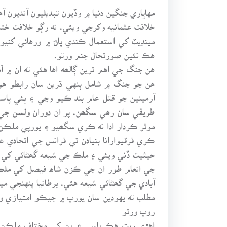
مهاڀاري جنگين دنيا ۾ وڏيون تبديليون آنديون 
خلافت عثمانيه وکرجي ويئي. نه رڳو خلافت 
مينڊيٽ کي استعمال ڪندي پاڻ ۾ ورهائي کني
هڪ نئين صورتحال جنم ورتو.
هن جنگ جي اهم ترين ڳالھه اها هئي ته ان ۾ 
هن جو جنگ ۾ شامل ٻنهي ڌرين سان رابطو هو
آرمينين جو قتل عام بند ڪيو وڃي ۽ ٻئي پا
طريقي سان رهي سگھن. پر ان دوران ولسن جي 
موثر ڪردار ادا نه ڪري سگھيو ۽ يورپي ملڪ
ڪري فرقيوارانا بنيادن تي فرانس جي اتحادي عي
حيثيت ڏني ويئي ۽ ملڪ جي شيعه گھڻائي کي
جي انعام طور ان جي ڪزن شاه فيصل کي ملڪ 
مطلب ته يهودين سان يورپ ۾ جيڪو امتيازي و
روپ ورتو
اهڙي ريت هڪ پاسي عربن کي مختلف ملڪن ۾ و