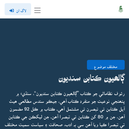
لاگ ان
مختلف موضوع
ڳالھيون ڪتابن سنديون
رئوف نظاماڻي جو ڪتاب ”ڳالھيون ڪتابن سنديون“، سنڌيءَ ۾
پنھنجي نوعيت جو منفرد ڪتاب آھي، جيڪو سندس مطالعي ھيٺ
آيل ڪتابن تي تبصرن تي مشتمل آھي. ڪتاب ۾ ڪل 92 مضمون
آھن، جن ۾ 80 کن ڪتابن تي تبصرا آھن. جن ليکڪن جي ڪتابن
تي تبصرا ڪيا ويا آھن سي بہ ادب، صحافت ۽ سياست سميت مختلف