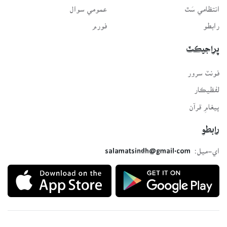
انتظامي سَٿ
عمومي سوال
رابطو
فورم
پراجيڪٽ
فونٽ سرور
لفظيڪار
پيغامِ قرآن
رابطو
اي-ميل:
salamatsindh@gmail.com