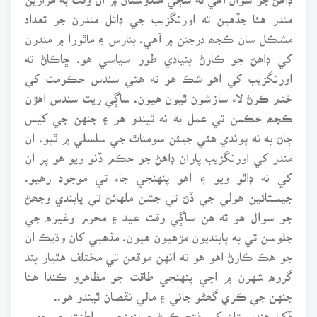
مندر هئا جڏهين ته اورنگزيب جي ڊاٿل مندرن جو تعداد
مشڪل سان ڪجھ ڊرجنن ۾ آهي. بنارس ۽ ماٿورا ۾ مندرن
کي ڊاهڻ جو ڪارڻ بنيادي طور سياسي هو. ڇاڪاڻ ته
اورنگزيب کي اهو شڪ هو ته هتي سندس حڪومت کي
ختم ڪرڻ لاء سازشون ٿيون هيون. ساڳي ريت سندس اهڙن
ڪجھ حڪمن تي عمل به نه ٿيندو هو ۽ جنهن جي کيس
ڄاڻ به نه پوندي هئي جيئن سومناٿ جي سلسلي ۾ ٿيو. ان
مندر کي اورنگزيب پاران ڊاهڻ جو حڪم ڏنو ويو هو پر ان
کي نه ڊاٿو ويو ۽ اهو پنهنجي جاء تي موجود رهيو.
جيستائين هولي جي ڏڻ تي جشن ملهائڻ تي پابندي وجھڻ
جو سوال هو ته هن ساڳي وقت عيد ۽ محرم وغيره جي
جلوسن تي به پابنديون مڙهيون هيون. مذهبي کان وڌيڪ ان
جو هڪ ڪارڻ اهو هو ته انهن موقعن تي مختلف هٿيار بند
گروه شهرن ۾ اچي پنهنجي طاقت جو مظاهرو ڪندا هئا
جنهن جي ڪري گھڻو جاني ۽ مالي نقصان ٿيندو هو..
ڏکڻ هندوستان کي فتح ڪرڻ ۽ پنهنجي سلطنت جو حصو