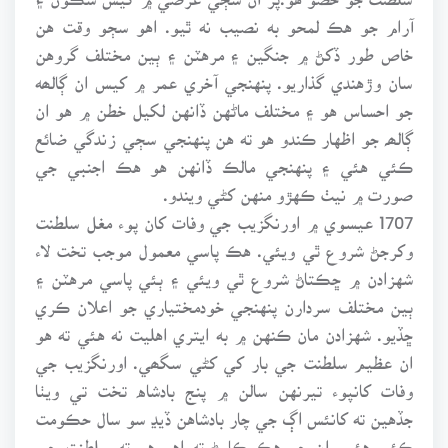
آرام جو هڪ لمحو به نصيب نه ٿيو. اهو سڄو وقت هن
خاص طور ڏکڻ ۾ جنگين ۽ مرهٽن ۽ ٻين مختلف گروهن
سان وڙهندي گذاريو. پنهنجي آخري عمر ۾ کيس ان ڳالھه
جو احساس هو ۽ مختلف ماڻهن ڏانهن لکيل خطن ۾ هو ان
ڳالھہ جو اظهار ڪندو هو ته هن پنهنجي سڄي زندگي ضائع
ڪئي هئي ۽ پنهنجي مالڪ ڏانهن هو هڪ اجنبي جي
صورت ۾ نيٺ ڪهڙو منهن کڻي ويندو.
1707 عيسوي ۾ اورنگزيب جي وفات کان پوء مغل سلطنت
وکرجڻ شروع ٿي ويئي. هڪ پاسي معمول موجب تخت لاء
شهزادن ۾ ڇڪتاڻ شروع ٿي ويئي ۽ ٻئي پاسي مرهٽن ۽
ٻين مختلف سردارن پنهنجي خودمختياري جو اعلان ڪري
ڇڏيو. شهزادن مان ڪنهن ۾ به ايتري اهليت نه هئي ته هو
ان عظيم سلطنت جي بار کي کڻي سگھي. اورنگزيب جي
وفات کانپوء تيرنهن سالن ۾ پنج بادشاه تخت تي ويٺا
جڏهين ته کانئس اڳ جي چار بادشاهن ڏيڍ سو سال حڪومت
ڪئي هئي. ان جو هڪ ڪارڻ ته اهو هو ته سلطنت جي