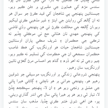
سندس مڙه کي همايون جي مقبري ۾ دفن ڪيو ويو.
جيستائين پنهنجي پي شاهجان کي قيد ڪرڻ جو سوال هو
ته ان ڳالھہ کي روايتن جي ابتڙ ۽ غير مذهبي ڪري ليکيو
ويو.ان ڳالھه جي مخالفت ڪرڻ تي هن پنهنجي وڏي قاضي
کي پنهنجي عهدي تان هٽائي حج تي موڪلي ڇڏيو ته
ترڪي جي حڪمران ۽ شريف مڪي پاران اوستائين
جيستائين شاهجان حيات هو اورنگزيب کي هڪ غاصب
حڪمران سمجھي ان جي حڪومت کي تسليم نه ڪيو ويو.
چيو وڃي ٿو ته اهو ڏوه ۽ گناه جو احساس مرڻ گھڙي تائين
اورنگزيب سان رهيو.
پنهنجي شروعاتي زندگي ۾ اورنگزيب موسيقي جو شوقين
رهيو هو. پنهنجي جواني ۾ هو ناچڻي ۽ ڳائڻي هيرا ڀائي
جي عشق ۾ وٺجي ويو هو ۽ ان لاء پنهنجو سڀڪجھ ڇڏڻ
لاء تيار ٿي ويو هو پر هيرا ڀائي سال جي اندر گذاري ويئي.
پوء هن اهي شوق ختم ڪري ڇڏيا. مذهب سان سندس
واسطو اوستائين هو جيستائين اهو سندس حڪمراني ۽