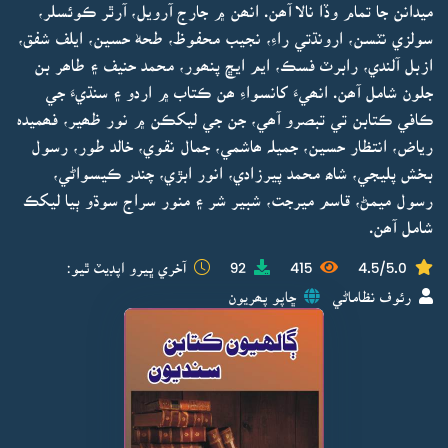
ميدانن جا تمام وڏا نالا آھن. انھن ۾ جارج آرويل، آرٿر ڪوئسلر،
سولزي نٽسن، ارونڌتي راءِ، نجيب محفوظ، طحهٰ حسين، ايلف شفق،
ازبل آلندي، رابرٽ فسڪ، ايم ايڇ پنھور، محمد حنيف ۽ طاھر بن
جلون شامل آھن. انھيءَ کانسواءِ ھن ڪتاب ۾ اردو ۽ سنڌيءَ جي
ڪافي ڪتابن تي تبصرو آھي، جن جي ليکڪن ۾ نور ظھير، فھميدہ
رياض، انتظار حسين، جميلہ ھاشمي، جمال نقوي، خالد طور، رسول
بخش پليجي، شاھ محمد پيرزادي، انور ابڙي، چندر ڪيسواڻي،
رسول ميمڻ، قاسم ميرجت، شبير شر ۽ منور سراج سوڌو ٻيا ليکڪ
شامل آھن.
4.5/5.0
415
92
آخري ڀيرو اپڊيٽ ٿيو:
رئوف نظاماڻي
ڇاپو پھريون