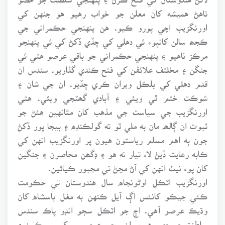
ٺاهڻ هميشه کان معلن جو خواب رهيو هو جنهن کي
اورنگزيب اچي پورو ڪيو. هن پنهنجي حڪمراني جي
ڪجھ سالن کانپوء ئي دهلي کي ڇڏي ڏکڻ کي ئي پنهنجو
مرڪز ٺاهيو ۽ پنهنجي حڪمراني جو باقي عرصو هتي ئي
جنگن ۽ مخلتف علائقن کي فتح ڪندي گذاريو. سندس ان
قدم دهلي کي بلڪل ويران ڪري ڇڏيو. ان جي شان ۽
شوڪت ختم ٿي ويئي ۽ آبادي گھٽجي ويئي. هتي
اورنگزيب جي سياست جي مذهب کان مٿانهين هئڻ جو
ثبوت ان ڳالھہ مان به ملي ٿو ته گولڪنڊه ۽ بيجا پور ڏکڻ
جون ٻه اهم مسلم رياستون هيون پر اورنگزيب انهن کي
ڪابه رعايت ڏيڻ لاء تيار نه هو ۽ ڊگھن محاصرن ۽ جنگين
کان پوء نيٺ انهن کي آڻ مڃڻ تي مجبور ڪيائين.
اورنگزيب اٽڪل اوڻونجاه سال هندوستان تي حڪومت
ڪئي جيڪو کانئس اڳ آيل ڪنهن به مغل باسشاه کان
وڌيڪ عرصو آهي. اڄ جو اٽڪل سڄو انڊو پاڪ سندس
سلطنت جو حصو هو.پر ان سڄي عرصي ۾ کيس سڪون ۽