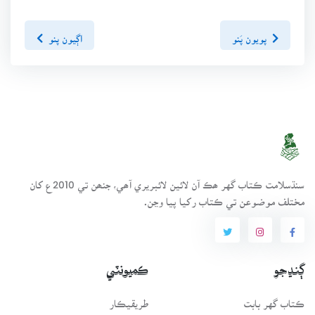
پويون پَنو
اڳيون پنو
سنڌسلامت ڪتاب گهر ھڪ آن لائين لائبريري آھي، جنھن تي 2010ع کان
مختلف موضوعن تي ڪتاب رکيا پيا وڃن.
ڳنڍجو
ڪميونٽي
ڪتاب گهر بابت
طريقيڪار