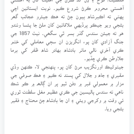
آهستي محروم ڪرڻ شروع ڪيو. نوبت ايستائين اچي
پهتي ته اڪبرشاه ٻيون ڄڻ ته هڪ جيئرو عجائب گھر
بڻجي ويو جيڪو پرڏيهي ملاقاتين کان ملڻ جا پئسا وٺندو
هو ته جيئن سندس گذر بسر ٿي سگھي. نيٺ 1857 جي
جنگ آزادي کان پوء انگريزن ان سڄي معاملي کي ختم
ڪري آخري نالي ماتر بادشاه بهادر شاه ظفر کي برما
جلاوطن ڪري ڇڏيو.
جيتوڻيڪ اورنگزيب مرڻ کان پوء پنهنجي لاء ڪنهن وڏي
مقبري ۽ جاه و جلال کي پسند نه ڪيو ۽ هڪ صوفي جي
مزار ۾ معمولي قبر ۾ دفن ٿيو پر ان ڳالھہ ۾ ڪو شڪ
ناهي ته سندس پاليسين جي ڪري عظيم مغل سلطنت ٿوري
ئي وقت ۾ وکرجي ويئي ۽ ان جا بادشاه ڄڻ محتاج ۽ فقير
بڻجي ويا.