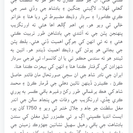
گھڻي ڦهلاء، لاڳيتي جنگين ۽ بادشاه جي وڏي عمر جي
ڪري ڪامورا ۽ سردار وڌيڪ مضبوط ٿي ويا هئا ۽ خزانو
خالي ٿي ويو هو. ٻي اهم ڳالھہ اها هئي ته اورنگزيب
پنهنجن پٽن جي نه آئندي جي بادشاهن طور تربيت ڪئي
هئي ۽ نه ئي انهن کي جوڳي اهميت ڏني هئي. بلڪ پٽن
جي بجائي هو پوٽن کي وڌيڪ اهميت ڏيندو هو. ائين به
ٿيندو هو ته سندس حڪم تي يا ان کانسواء ئي فوجي سردار
شهزادن کي گرفتار ڪندا هئا ۽ انهن کي بيعزت ڪندا هئا.
ايران جي نادر شاه جي ان سڄي صورتحال مان فائدو حاصل
ڪرڻ ، ڪيترن ڏينهن تائين دهلي جي ڦرمار ڪرڻ ۽ محمد
شاه کي هڪ يرغمالي طور رکڻ وغيره باقي ڪسر به پوري
ڪري ڇڏي. اورنگزيب جي وفات جي پنجاه سالن جي اندر
مغل سلطنت جو جاه و جلال ختم ٿي ويو ۽ 1750 کان پوء
ايسٽ انڊيا ڪمپني اڳ ۾ ئي ڪمزور ٿيل مغلن کي سندن
بادشاهت جي باقي رهيل سهيل نشانين جهڙوڪ زمينن جي
ملڪيت، فوج ۽ ڍل گڏ ڪرڻ جي اهليت کان به آهستي