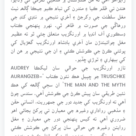
هندن تي ظلم ڪيا ۽ مندرن کي تباه ڪيو جيڪا ڳالھہ نيٺ
مغل سلطنت جي وکرجڻ ۽ آخري نتيجي ۾ ننڍي کنڊ جي
ورهاڱي جي صورت ۾ ظاهر ٿي. نهرو پنهنجي ڪتاب
ڊسڪوري آف انڊيا ۾ اورنگزيب متعلق چئي ٿو ته عظيم
مغل چوائيندڙن مان آخري بادشاه اورنگزيب گھڙيال کي
پوئتي ڪرڻ جي ڪوشش ڪئي ۽ ان جي نتيجي ۾ هن ان
کي بيهاري ۽ ٽوڙي ڇڏيو.
تازو اورنگزيب جي حوالي سان ليکڪا AUDREY
TRUSCHKE جو ڇپيل هڪ نئون ڪتاب ‘AURANGZEB-
THE MAN AND THE MYTH’ ان سڄي ڳالھه کي هڪ
نئين طريقي سان پيش ڪرڻ جي ڪوشش آهي. سندس چوڻ
آهي ته اورنگزيب کي جديد دور جي جمهرريت، انساني حقن
۽ مذهبي رواداري وغيره جي معيارن تي پرکڻ بجائي اهو
ضروري آهي ته کيس پنهنجي دور جي معيارن ۽ مغل
روايتن وغيره جي حوالي سان پرکڻ جي ڪوشش ڪئي
وڃي. اورنگزيب تي پنهنجن ڀائرن کي قتل ڪرڻ ۽ پنهنجي