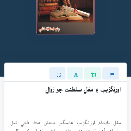
اورنگزيب ۽ مغل سلطنت جو زوال
مغل بادشاه اورنگزيب عالمگير متعلق هڪ طئي ٿيل
رايواهو آهي ته هن هندوستان ۾ مذهبي تفرقي کي وڌايو،