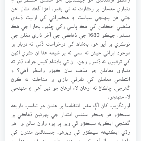
دنياوي معاملن ۾ رڪاوٽ نه ٿي بڻيو. اهڙا گھڻا مثال آهن
جتي هن پنهنجي سياست ۽ حڪمراني کي اوليت ڏيندي
مذهبي احڪامن کي هڪ پاسي رکي ڇڏيو. بخارا جي هڪ
مسلم، جيڪو 1680 جي ڏهاڪي جي آخر ڌاري مغلن جي
نوڪري ۾ آيو هو، بادشاه کي درخواست ڏني ته دربار ۾
موجود ايراني جيئن ته سني نه پر شيعه هئا ان ڪري انهن
کي ترقيون نه ڏنيون وڃن. ان تي بادشاه کيس جواب ڏنو ته
دنياوي معاملن جو مذهب سان ڪهڙو واسطو آهي؟ ۽
انتظامي معاملن کي تفرقي بازي ۾ مداخلت نه ڪرڻ
گھرجي. ڇاڪاڻ ته اوهان لاء اوهان جو دين آهي ۽ منهنجي
لاء منهنجو.
اورنگزيب کان اڳ مغل انتظاميا ۾ هندن جو تناسب ٻاويھه
سيڪڙو هو جيڪو سندس اقتدار جي پهرئين ڏهاڪي ۾
گھٽجي ايڪويه سيڪڙو ٿي ويو پر پوء وارن سالن ۾ اهو
وڌي ايڪٽيھه سيڪڙو ٿي ويوهو. جيستائين مندرن کي
ڊاهڻ جو سوال آهي ته سڄي هندوستان ۾ ان وقت به هزارين