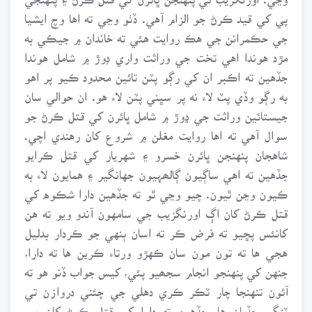
پي کي قيد ڪرڻ جو الزام آهي. ڏٺو وڃي ته اها وچ ايشيا
جي حڪمرانن جي هڪ روايت هئي ته خاندان ۾ جيڪي به
مڙد هوندا اهي تخت جي وراثت واري ڊوڙ ۾ شامل هوندا
جڏهين ته اڪبر ان کي رڳو پٽن تائين محدود ڪيو پر اهو
به رڳو وڏي پٽ لاء نه پر سڀني پٽن لاء هو. ان حوالي سان
جيستائين وراثت جي ڍوڙ ۾ شامل ڀائرن کي قتل ڪرڻ جو
سوال آهي ته اها روايت مغلن ۾ شروع کان رهندي اچي.
شاهجان پنهنجن ڀائرن خسرو ۽ شهريار کي قتل ڪرايو
جڏهين ته اهي ساڳيون ڳالھہيون جهانگير ۽ همايون لاء به
ڪيون وڃن ٿيون. چيو وڃي ٿو ته جڏهين دارا شڪوه کي
قتل ڪرڻ کان اڳ اورنگزيب جي سامهون آندو ويو ته هن
کانئس پڇيو ته فرض ڪر ته اسان ٻنهي جو ڪردار بدليل
هجي ها ته تون مون سان ڪهڙو ورتاء ڪرين ها ته دارا،
جنهن کي پنهنجو انجام سجھيو پئي، کيس جواب ڏنو هو ته
آئون تنهنجا چار ٽڪر ڪري دهلي جي چئني دروازن تي
ٽنگي ڇڏيان ها. جڏهين ته دارا کي قتل ڪرڻ کان پوء