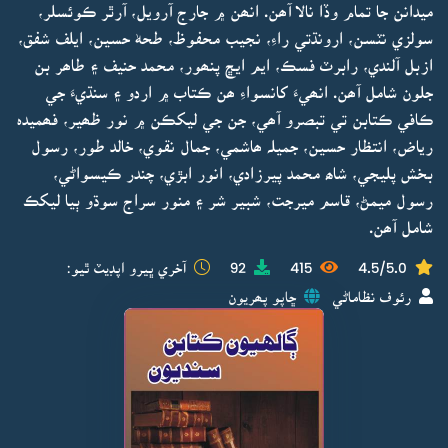
ميدانن جا تمام وڏا نالا آھن. انھن ۾ جارج آرويل، آرٿر ڪوئسلر،
سولزي نٽسن، ارونڌتي راءِ، نجيب محفوظ، طحهٰ حسين، ايلف شفق،
ازبل آلندي، رابرٽ فسڪ، ايم ايڇ پنھور، محمد حنيف ۽ طاھر بن
جلون شامل آھن. انھيءَ کانسواءِ ھن ڪتاب ۾ اردو ۽ سنڌيءَ جي
ڪافي ڪتابن تي تبصرو آھي، جن جي ليکڪن ۾ نور ظھير، فھميدہ
رياض، انتظار حسين، جميلہ ھاشمي، جمال نقوي، خالد طور، رسول
بخش پليجي، شاھ محمد پيرزادي، انور ابڙي، چندر ڪيسواڻي،
رسول ميمڻ، قاسم ميرجت، شبير شر ۽ منور سراج سوڌو ٻيا ليکڪ
شامل آھن.
4.5/5.0
415
92
آخري ڀيرو اپڊيٽ ٿيو:
رئوف نظاماڻي
ڇاپو پھريون