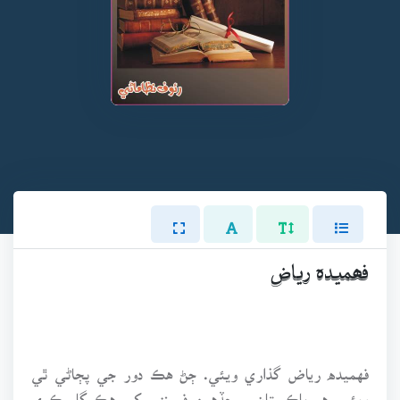
فھميدہ رياض
فهميده رياض گذاري ويئي. ڄڻ هڪ دور جي پڄاڻي ٿي
ويئي. هو پاڪستان ۾ جڏهين فيمنزم کي هڪ گار ڪري