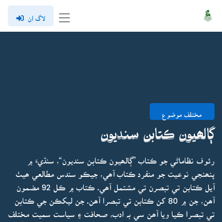
لاگ ان
مختلف موضوع
ڳالھيون ڪتابن سنديون
رئوف نظاماڻي جو ڪتاب ”ڳالھيون ڪتابن سنديون“، سنڌيءَ ۾
پنھنجي نوعيت جو منفرد ڪتاب آھي، جيڪو سندس مطالعي ھيٺ
آيل ڪتابن تي تبصرن تي مشتمل آھي. ڪتاب ۾ ڪل 92 مضمون
آھن، جن ۾ 80 کن ڪتابن تي تبصرا آھن. جن ليکڪن جي ڪتابن
تي تبصرا ڪيا ويا آھن سي بہ ادب، صحافت ۽ سياست سميت مختلف