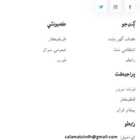
ڳنڍجو
ڪميونٽي
ڪتاب گهر بابت
طريقيڪار
انتظامي سَٿ
عمومي سوال
رابطو
فورم
پراجيڪٽ
فونٽ سرور
لفظيڪار
پيغامِ قرآن
رابطو
اي-ميل:
salamatsindh@gmail.com