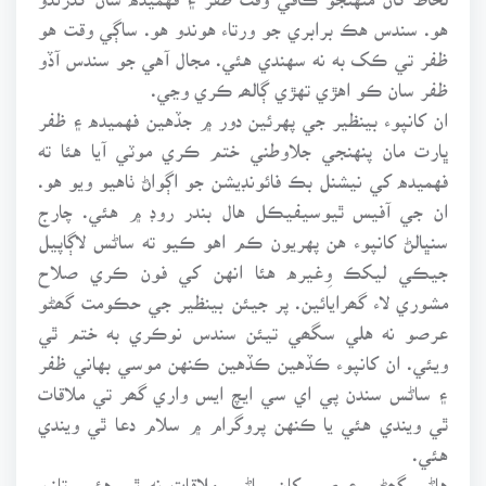
هو. سندس هڪ برابري جو ورتاء هوندو هو. ساڳي وقت هو
ظفر تي ڪک به نه سهندي هئي. مجال آهي جو سندس آڏو
ظفر سان ڪو اهڙي تهڙي ڳالھہ ڪري وڃي.
ان کانپوء بينظير جي پهرئين دور ۾ جڏهين فهميده ۽ ظفر
ڀارت مان پنهنجي جلاوطني ختم ڪري موٽي آيا هئا ته
فهميده کي نيشنل بڪ فائونڊيشن جو اڳواڻ ٺاهيو ويو هو.
ان جي آفيس ٿيوسيفيڪل هال بندر روڊ ۾ هئي. چارج
سنڀالڻ کانپوء هن پهريون ڪم اهو ڪيو ته ساڻس لاڳاپيل
جيڪي ليکڪ وِغيره هئا انهن کي فون ڪري صلاح
مشوري لاء گھرايائين. پر جيئن بينظير جي حڪومت گھڻو
عرصو نه هلي سگھي تيئن سندس نوڪري به ختم ٿي
ويئي. ان کانپوء ڪڏهين ڪڏهين ڪنهن موسي بهاني ظفر
۽ ساڻس سندن پي اي سي ايچ ايس واري گھر تي ملاقات
ٿي ويندي هئي يا ڪنهن پروگرام ۾ سلام دعا ٿي ويندي
هئي.
هاڻي گھڻي عرصي کان ساڻس ملاقات نه ٿي هئي. تازو