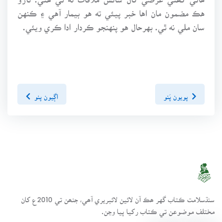
هڪ مضمون مان اها خبر پيئي ته هو بيمار آهي ۽ ڪنهن
سان ملي نه ٿي. بهرحال هو پنهنجو ڪردار ادا ڪري ويئي.
پويون پَنو
اڳيون پنو
سنڌسلامت ڪتاب گهر ھڪ آن لائين لائبريري آھي، جنھن تي 2010ع کان
مختلف موضوعن تي ڪتاب رکيا پيا وڃن.