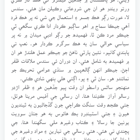
ورتو ويندو هو ان جي شروعاتي وڪيلن مان هئي. سندس
لاء عورت رڳو هڪ جسم ۽ استعمال جي شي نه پر هڪ فرد
آهي جيڪا سماج ۾ اهو ساڳيو ڪردار ادا ڪري سگھي ٿي
جيڪو مرد ڪن ٿا. فهميده جو رڳو ادبي ميدان ۾ نه پر
سياسي حوالي سان به هڪ سرگرم ڪردار هو. نعپ تي
پابندي کانپوء نئين پارٽي ٺاهڻ جو جيڪو عمل هلندڙ هو ان
۾ فهميده به شامل هئي. ان دوران ئي سندس ملاقات ظفر
اڄڻ، جيڪو انهن ڳالھہين ۾ سنڌي عوامي تحريڪ جو
نمائندو هو، سان ٿي ۽ پوء اڳتي هلي ٻنهي شادي ڪئي.
منهنجو ساڻس واسطو ان وقت پيو جڏهين هو ۽ ظفر اڙدو
رسالو آواز ڪڍندا هئا. ان رسالي جي آفيس مرينا هوٽل،
جتي ڪجھ وقت سنگت ڪراچي جون گڏجاڻيون به ٿينديون
هيون ۽ جتي اسٽينڊرڊ بڪ هائوس به هو جتان سوويت
يونين جا رسالا ۽ ڪتاب وغيره ملي سگهندا هئا، جي
پڇندي تي هئي. هتي رسالي جي تيارين ۽ مواد وغيره جي
لحاظ کان منهنجو ڪافي وقت ظفر ۽ فهميده سان گذرندو