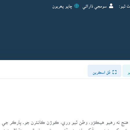
ٽ ٿيو:
سومجي ڌاراڻي
ڇاپو پھريون
و
فُل اسڪرين
ائين) ويا مور مري، هنج نه رهيو هيڪڙو، وطن ٿيو وري، ڪوڙن ڪانئرن جو. پا
تين کي پنهنجي ڪُک مان جنم ڏنو، جن نه صرف ٿر ۽ سنڌ لاءِ پنهنجو 