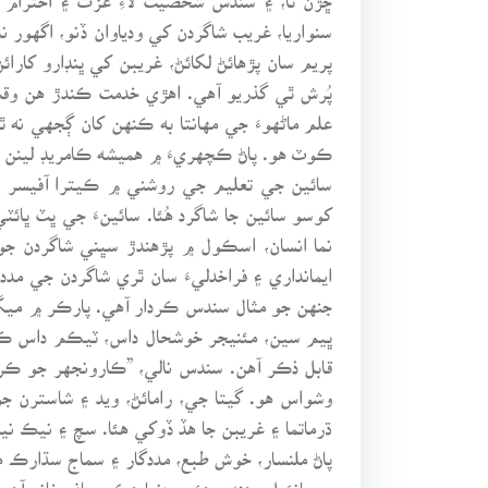
سنواريا، غريب شاگردن کي ودياوان ڏنو، اگهور 
پريم سان پڙهائڻ لکائڻ، غريبن کي ڀنڊارو کار
پُرش ٿي گذريو آهي. اهڙي خدمت ڪندڙ هن وق
ڪوٽ هو. پاڻ ڪچهريءَ ۾ هميشه ڪامريڊ لينن کا
سائين جي تعليم جي روشني ۾ ڪيترا آفيسر ٿ
کوسو سائين جا شاگرد هُئا. سائينءَ جي ڀٽ ڀا
نما انسان، اسڪول ۾ پڙهندڙ سڀني شاگردن جو
ايمانداري ۽ فراخدليءَ سان ٿري شاگردن جي م
جنهن جو مثال سندس ڪردار آهي. پارڪر ۾ ميگ
ڀيم سين، مئنيجر خوشحال داس، ٽيڪم داس ڪول
قابل ذڪر آهن. سندس نالي، ”ڪارونجهر جو ڪرش
وشواس هو. گيتا جي، رامائڻ، ويد ۽ شاسترن جو 
ڌرماتما ۽ غريبن جا هڏ ڏوکي هئا. سچ ۽ نيڪ ن
پاڻ ملنسار، خوش طبع، مددگار ۽ سماج سڌارڪ 