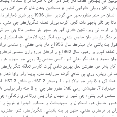
رئيءَ کان روپلي ڪولهي تائين ۽ مسڪين جھان خان کوسي کان وٺي ن
هڪ ڊگهي لسٽ شامل آهي. اهڙي ئي هڪ ڪامل انسا
اتا جو نالو ٻاجهو ذات گجر، ڳوٺ ٻورلو تعلقه ننگرپارڪر جي هئي. 
۾ فوت ٿي ويو، تنهن ڪري گهر جو سڄو بار سندس ماتا جي سِر تي
پنڌ ڪري، تڪليف سان تعليم ورتي ۽ پوءِ اسڪول ڀٽ ڀائٽي ما
جونيئر اسڪول ٽيچر جو آرڊر مليو، ۽ ڀٽ ڀائٽي تعلقه کپرو ۾ رهيو
ن ٻاهر هو. ڪرشن لعل پهرين شادي ڳوٺ کارسر تعلقه ننگر پارڪر م
ٿي ويئي. وري ٻي شادي ڳوٺ سوراچند مان، پريما رام واڍا نجار جي
ندس ڌرم پتنيءَ جي شيوا ۾ مهمان نواز پتي ورتا ناري زندگيءَ جي
ڪل 22 مڊل ۽ هاءِ اسڪولن ۾ نوڪري ڪئي. جنهن ۾ ڀٽ ڀائيٽي، ننگرپارڪر، ٺٽو، ڪ
رو وغيره شامل آهن. هُن جتي به نوڪري ڪئي، اتي سچائي ۽ ايمانداري ۽ ن