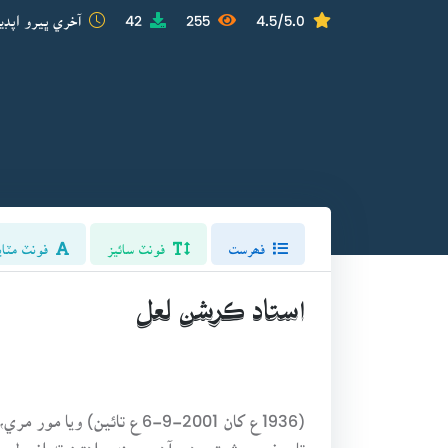
4.5/5.0
255
42
آخري ڀيرو اپڊي
فھرست
فونٽ سائيز
فونٽ مٽاي
استاد ڪرشن لعل
(1936ع کان 2001-9-6ع ت
تاريخي حيثيت رهي آهي. جنهن اهڙن ته انمول مو