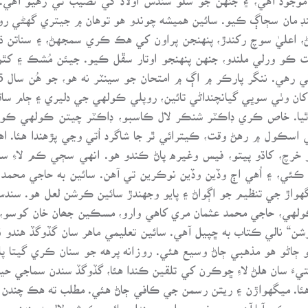
ننڊ مان سڄاڳ ڪيو. سائين هميشه چوندو هو توهان ۾ جيتري گهڻي روشن
ائڻ، اعليٰ سوچ رکندڙ، پنهنجن پراون کي هڪ ڪري سمجهڻ، ۽ سناتن 
ت ڪو ورلي ملندو، جنهن پنهنجو اوتار سڦل ڪيو. جيئن مُشڪ ۽ کٿ
ن وٺي سوڀي گيانچنداڻي تائين، روپلي ڪولهي جي دليري ۽ ڄام ساقي
يا. خاص ڪري ڊاڪٽر شنڪر لال ڪاسبو، ڊاڪٽر چيتن ڪولهي ڪوئاڙا
ئٽي اسڪول ۾ رهڻ وقت، ڪيترائي ٿر جا شاگرد اُتي وڃي پڙهندا هئا
 خرچ، کاڌو پيتو، فيس وغيره پاڻ ڪندو هو. انهي سڄي ڪم لاءِ 
دد ڪئي، ۽ اُهي اڄ وڏين وڏين نوڪرين تي آهن. سائين به حاجي محم
هواڙ جي تنظيم جو اڳواڻ ۽ پايو وجهندڙ سائين ڪرشن لعل هو. سند
هي، حاجي محمد عثمان مري کاهي وارو، مسڪين جھان خان کوسو، سي
ن“ نالي ڪتاب به ڇپيل آهي. سائين تعليمي ماهر سان گڏوگڏ هندو ڌ
ڄاڻو هو مذهبي ڄاڻ وسيع هئي. روزانه پرهه جو سنان ڪري گيتا پاٺ 
يتيءَ سان هلڻ لاءِ ڇوڪرن کي تلقين ڪندا هئا، گڏوگڏ سندن سماجي ح
هئا. ميگهواڙن ۽ ريتن رسمن جي ڪافي ڄاڻ هئي. مطلب ته هڪ چندن 