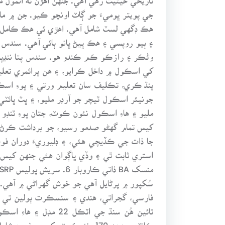
جي پويتر ڀوميءَ جو ڳاٽ اونچو ڪيو. جن ۾ ما
۽ ٻيو روپسي ۽ هڪ ڀيڻ ڀانو ٻائي آهي. سندس م
وڻڪر ۽ رازڪو ڪم ڪندو هو. سندس پتا ننڍپڻ 
کيس تمام گهڻو صدمو رسيو، جو برداشت ڪرڻ کا
جا ذات جي ڪڏيچي هئي، ۽ ڊليوريءَ دوران فوت 
سُکپور ۾ پرڻايل آهي جو خوش گهراڻي ۾ آهي. س
تائين هُن سنڌ جي اٽ
ڪانٽيو، ديهه 170، نئوڪوٽ، کپ