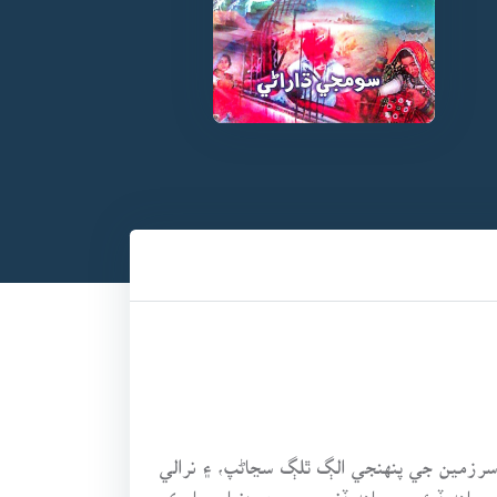
رڪر جي سرزمين جي پنهنجي الڳ ٿلڳ سڃاڻپ، ۽ نرالي
ساهه ڏيئي ويساهه ڏنو، پر پوري دنيا ۾ پارڪر