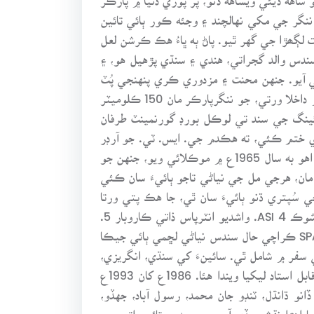
نگر جي مکي نهالچند ۽ وجئه ڪور ٻائي تائين
ن جو جنم ڪارونجهر جي گود ۾، سال 1936ع ۾ شري ڏجارام ذات لڳھڙا جي گهر ٿيو. پاڻ ٻه ڀاءُ هڪ ڪرشن لعل
سندس والد گجراتي، هندي ۽ سنڌي پڙهيل هو، ۽
 آيو. جنهن محنت ۽ مزدوري ڪري پنهنجي پُٽ
کي اسڪول ۾ داخل ڪرايو، ۽ هن پرائمري تعليم ننگر پارڪر مان حاصل ڪئي. پوءِ انگريزيءَ لاءِ مٺي هاءِ اسڪول ۾ داخلا ورتي، جو ننگرپارڪر مان 150 ڪلوميٽر
ن ميٽرڪ سال 1956ع مان پاس ڪئي، ۽ سندس ڊرائينگ جي سند تي لوڪل بورڊ گورنمينٽ طرفان
. سال 1962ع ۾ لوڪل بورڊ وارن سندس نوڪري ختم ڪئي، ته هڪدم جي. ايس. ٽي. جو آرڊر
مليو ۽ هاءِ اسڪول نئون ڪوٽ، جتان پوءِ ٽنڊو جان محمد ۽ هٿونگو بدلي ٿيو. کيس سندس ڀاءُ روپي جو سهارو هو، اهو به سال 1965ع ۾ موڪلائي ويو، جنهن جو
ان، هرجي مل جي نياڻي تاجو ٻائيءَ سان ڪئي
 سُپتري ڌنو ٻائيءَ سان ٿي، جا هڪ پتي ورتا
استري ثابت ٿي ۽ وڏي ڀاڳوان هئي جنهن کيس هڪ ڌي ۽ 8 پُٽن جو اولاد ڏنو. 1. رميش HST 2. پرڪاش HST 3. اشوڪ ASI 4. واشديو انٽرپاس ذاتي ڪاروبار 5.
منسک BA ذاتي ڪاروبار 6. سريش پوليس SRP حيدرآباد 7. ڪيلاش آرمي EME ڪور ڪراچي، ۽ 8 جئه رام پوليس SPA ڪراچي حال سندس نياڻي لڇمي ٻائي جيڪا
 سفر ۾ شامل ٿي. سائينءَ کي سنڌي، انگريزي،
فارسي، گجراتي، هندي ۽ سنسڪرت ٻولين تي عبور حاصل هو. اسڪول ۾ سبجيڪٽ ۾ حساب، الجبرا ۽ تاريخ ۾ قابل استاد ليکيا ويندا هئا. 1986ع کان 1993ع
نري، ڏانو ڌانڌل، ٽنڊو جان محمد، رسول آباد، جهڏو،
وڙت جا اهڙا نقش ڇڏي آيو، جو صدين تائين اتي جي