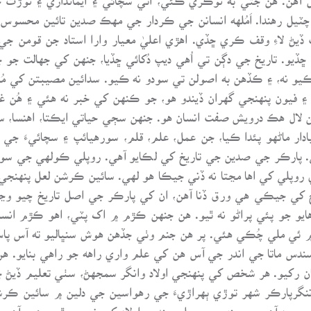
ٽيل رهندا. اَمُلهه انسانن جي ڪردار جي مهڪ صدين تائين محسوس 
 لاءِ وقف ڪري ڇڏي. اهڙي اعليٰ معيار وارا استاد جن قومن جي
ڏيو. تاريخ جي دڳن تي اُهي ديپ دُکائي ڇڏيا، جنهن کي جهالت جو
هڪيو نه، ۽ ڪڏهن به اصولن تي سودو نه ڪيو. سدائين مصيبتن کي 
 فيون پنهنجي گهران ڏيندو هو، جو ڪنهن کي خبر نه هئي ۽ هُن غر
 لال هڪ درويش صفت انسان هو. جنهن سڄي حياتي ايڪتا، اهنسا، سچ ۽
دار ماڻهو پئدا ڪيا، جن عمل، علم، قلم، سورهيائپ ۽ سچائيءَ جي م
 پارڪر جي صدين جي تاريخ کي لڪايو آهي. روپلي ڪولهي جي سورهيا
 روپلي کي اها مڃتا نه ڏني جيڪا هو لهي. سائين ڪرشن لعل پنهنجي
 کي جيڪي هي ورق ڏنا آهن، ان کي پارڪر جي اصل تاريخ چيو وڃي 
هايو جو پئي پراڻو نه ٿيو. هن جنهن ڪڙم ۾ اک پٽي، اهو ڪڙم انسان
 ۾ ئي ملي چُڪي هئي. پر هن جنم وٺي جڏهن هوش سنڀاليو ته آس 
دس ماتا جي اندر جي آس هن کي علم واري راهه جو راهي بنايو. ه
ايان رکيو. هر شخص کي پنهنجي اولاد وانگر سمجهڻ، سٺي تعليم ڏيڻ
 ننگرپارڪر شهر توڙي ٻهراڙيءَ جي رهواسين جي دلين ۾ سائين ڪرش
 موجود آهي، ۽ جنهن جو سلو سندس اولاد کي نصيب ٿي رهيو آهي