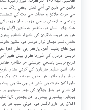
ماڻهن جي دلين تي اُهي نقش، پڪي رنگ سان چ
جي جوت جلائڻ ۽ جھالت جي ٻاٽ کي شڪست ڏيڻ
پنهنجي صلاحيتن ذريعي جهومر سان جهومرائي ڇ
هڪ بهادر انسان هو. ڪڏهن به ڪنهن اڳيان جُ
هو، جو غريب شاگردن کي ڪپڙا، ڪتاب، پينون ۽
ڪئي. تمام مهمان نواز هوندو هو. سائين ڪرشن
ٻين ڪاڻ جئيندا آهن. پارڪر جي خطي اهڙا مڻيا
نويسن، درٻارن کي سُورما ڪري پيش ڪيو آهي.
تاريخ نويسن پنهنجي اڇوتپڻي جو مظاهرو ڪندي
مان، انهن عظيم ڪردارن کي کوٽي ڪڍي تاريخ
مريادا وارو ماڻهو هو. جنهن هميشه اهڙو وکر و
ماجرا کان نفرت جي سُتي هن جي ماءُ جي پيٽ
ان ڪري هن جبل جهاڳڻ کي بهتر سمجهيو پر سن
پهچايو. پيغمبري پيشي ۾ هن پنهنجي نانءُ نم
اخلاق جو ادارو لڳندو هو. اهوئي سبب هو جو
ڇڙن ٿا، ۽ سندس شخصيت لاءِ عزت ۽ احترام