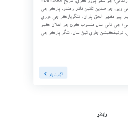
 ويو، جو صدين تائين قائم رهندو. پارڪر جي
م پير مظهر الحق پاران، ننگرپارڪر جي دوري
اڻيءَ جي نالي سان منسوب ڪرڻ جو اعلان ڪيو
يو ويو آهي. نوٽيفڪيشن جاري ٿيڻ سان، ننگر پارڪر جي
اڳيون پنو
رابطو