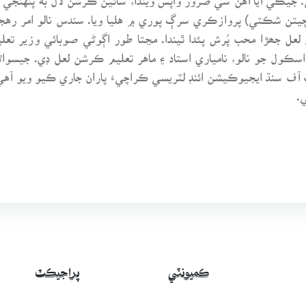
(چيتن شڪتي) پروازڪري سرڳ پوري ۾ هليا ويا. سندس نالو امر رهجي
عل جھڙا محب پُرش پئدا ٿيندا. مڃتا طور اڳوڻي صوبائي وزير تعلي
 اسڪول جو نالو، نامياري استاد ۽ ماهر تعليم ڪرشن لعل ڊي. جيسو
فڪيشن 1969ع ۾ گورنمينٽ آف سنڌ ايجيوڪيشن ائنڊ لٽريسي ڪراچيءَ پاران جاري ڪ
.
ڪميونٽي
پراجيڪٽ