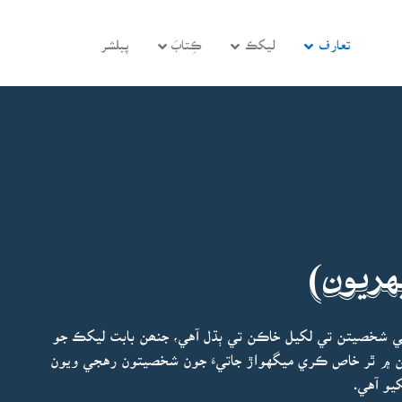
تعارف
ليکڪ
ڪِتابَ
پبلشر
هريون)
ي شخصيتن تي لکيل خاڪن تي ٻڌل آهي، جنھن بابت ليکڪ جو
نھن ۾ ٿر خاص ڪري ميگهواڙ جاتيءَ جون شخصيتون رهجي ويون
يو آهي.