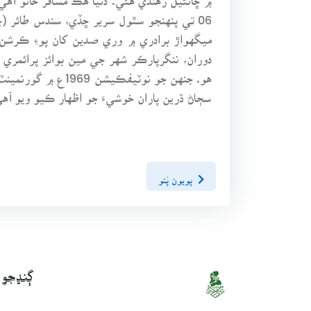
06 تي پنهنجو سٿول سرير ڇڏي، سندس طائر 
ميگهواڙ برادري ۾ وري صدين کان پوءِ ڪرشن ل
دوران، ننگرپارڪر شهر جي مين بوائز پرائمري
هو. جنهن جو نوٽي
سڄاڻ ڌرين پاران خوشيءَ جو اظهار ڪيو ويو آهي
پويون پَنو
ڳنڍجو