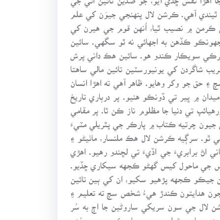
ٿيندي آهي. ڪرشن لال پنهنجي جيوَن کي علم
 ڪرمن ۾ نصيب ٿيا، اُنهن قوم جي هيرن کي
 جهونڪو ڪڏهن به اجهائي نه ٿو سگهي. سائين
مُرڪي سويڪار ڪندو هو. سائين هڪ داني پرش
يب شاگردن کي يونيورسٽين تائين مالي ساهتا
 حق جو وکر وهايو. ظاهر آهي ته اهڙا انسان
يدان ۾ ڀير تي ڏونڪو هنيو. پر درٻاري تاريخ
ئپ تي دنيا جا مظلوم ناز ڪن ٿا. پر مقامي
 جيون چرتيه ڪتاب ۾ پارڪر جي پٿريلي مٽيءَ
ٿو. سرڳيه ڪرشن لال هڪ ملنسار، ماٺيڻو ۽
ي اڻ برابريءَ جي اڏيءَ تي لڇندو رهيو. اهڙي
پاس جي ماحول کيس گهڻو ڪجهه سيکاري ڇڏيو.
ن جيڪو ڪجهه پڙهيو سکيو، ان کي ٻين تائين
 جون هدايتون ڪندڙ هيءُ شخص سچ ته تعليم ۽
ن لال جي سون سريکي ساروڻين جا اڄ به سُر
. هن صاحب تعليم جي پرچار ڪري سوين ذهن