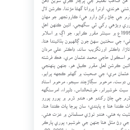
ي هوندي، اوترا پروانا گهڻا مڙندا. ڪرشن لال
ڌرم جي ڄاڻ رکڻ وارو هيءُ ڪارونجهر جو مهان
وري ويڙهي رکي ٿي سگهجي، ائين ڪنهن اهلِ
علم ماڻهوءَ جي مهانتا به ڪنهن کان ڳجهي نه ٿي رهي. ننگر پارڪر ۾ اڳ ۾ امتحان جو سينٽر نه هو، جو هُن سال 1995ع ۾ سينٽر مقرر ڪرايو، جو اڳ ۾ اسلام
ءَ جي سختين سهڻ جون ڳالهيون ٻڌائيندا هئا.
، ڊاڪٽر اورنگزيب ساند، ڊاڪٽر علي مردان
. اهو اسڪول حاجي محمد عثمان مري، هڪ فرشته
سائين ڪرشن لعل مقرر ڪيل هو، جنهن پنهنجي
د عثمان مريءَ جي صحبت ۾ گهڻو ڪجهه پرايو،
س دوست، مرحوم سڳاڙچند سيجو، مرحوم استاد
ٺ خوشيرام، خوشحالداس، دلپراءِ، امرسنگهه
رم جي ڄاڻ رکندو هو. هندو ڌرم ۾ پورو پورو
ڪندا هئا ۽ پابنديءَ سان پوڄا پاٽ ڪندا هئا.
يثيت به هئي. هندو توڙي مسلمانن ۾ عزت هئي.
جي وڻ مثل هئا جنهن جي خوشبوءِ پوري پارڪر
۾ ڇانئيل رهندي هئي. دنيا هڪ مسافر خانو آهي. جيڪي آيا آهن سي ضرور واپس ويندا، سائين ڪرشن لال به پنهنجي زندگيءَ جو سفر پورو ڪري، تاريخ 2001-09-