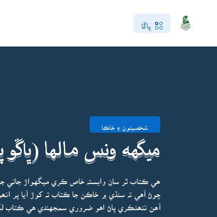
ڀاڱا
شخصيتون ۽ خاڪا
ميگهه ونس مالها (ڀاڱو پ
ھي ڪتاب ٿر سان وابستہ خاص ڪري ميگهواڙ جاتي ج
چوڻ آهي تہ سنڌي ۾ خاڪن جا ڪتاب تہ کوڙ آيا پر ا
آھن تنھنڪري پاڻ اهو ضروري سمجهندي هي ڪتاب لک