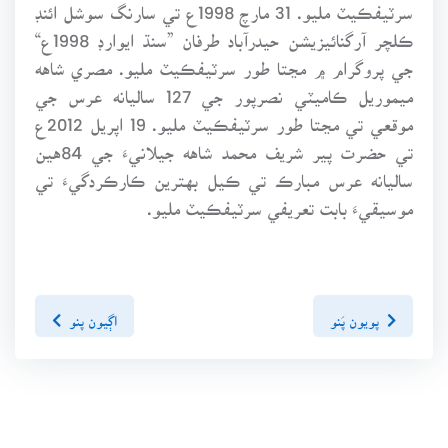
سرٽيفڪيٽ مليو. 31 مارچ 1998ع تي سارنگ سوشل ائنڊ
ڪلچر آرگنائيزيشن حيدرآباد طرفان ”سنڌ ايوارڊ 1998ع“
جي پروگرام ۾ مڃتا طور سرٽيفڪيٽ مليو. مصري شاهه
ميموريل ڪاميٽي نصرپور جي 127 ساليانه عرس جي
موقعي تي مڃتا طور سرٽيفڪيٽ مليو. 19 اپريل 2012ع
تي حضرت پير شريف محمد شاهه جيلانيءَ جي 84هين
ساليانه عرس مبارڪ تي ڪيل بهترين ڪارڪردگيءَ تي
موسيقيءَ بابت تعريفي سرٽيفڪيٽ مليو.
پويون پَنو
اڳيون پنو