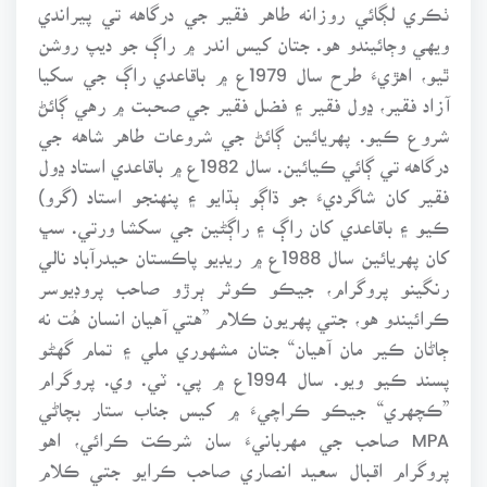
ٺڪري لڳائي روزانه طاهر فقير جي درگاهه تي پيراندي
ويهي وڄائيندو هو. جتان کيس اندر ۾ راڳ جو ديپ روشن
ٿيو، اهڙيءَ طرح سال 1979ع ۾ باقاعدي راڳ جي سکيا
آزاد فقير، ڍول فقير ۽ فضل فقير جي صحبت ۾ رهي ڳائڻ
شروع ڪيو. پهريائين ڳائڻ جي شروعات طاهر شاهه جي
درگاهه تي ڳائي ڪيائين. سال 1982ع ۾ باقاعدي استاد ڍول
فقير کان شاگرديءَ جو ڌاڳو ٻڌايو ۽ پنهنجو استاد (گرو)
ڪيو ۽ باقاعدي کان راڳ ۽ راڳڻين جي سکشا ورتي. سڀ
کان پهريائين سال 1988ع ۾ ريڊيو پاڪستان حيدرآباد نالي
رنگينو پروگرام، جيڪو ڪوثر ٻرڙو صاحب پروڊيوسر
ڪرائيندو هو، جتي پهريون ڪلام ”هتي آهيان انسان هُت نه
ڄاڻان ڪير مان آهيان“ جتان مشهوري ملي ۽ تمام گهڻو
پسند ڪيو ويو. سال 1994ع ۾ پي. ٽي. وي. پروگرام
”ڪچهري“ جيڪو ڪراچيءَ ۾ کيس جناب ستار بچاڻي
MPA صاحب جي مهربانيءَ سان شرڪت ڪرائي، اهو
پروگرام اقبال سعيد انصاري صاحب ڪرايو جتي ڪلام