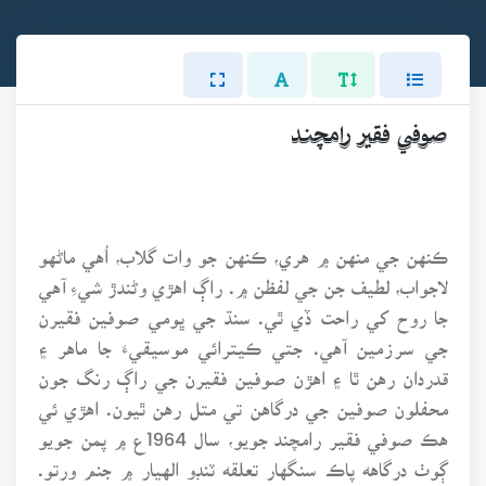
صوفي فقير رامچند
ڪنهن جي منهن ۾ هري، ڪنهن جو وات گلاب، اُهي ماڻهو
لاجواب، لطيف جن جي لفظن ۾. راڳ اهڙي وڻندڙ شيءِ آهي
جا روح کي راحت ڏي ٿي. سنڌ جي ڀومي صوفين فقيرن
جي سرزمين آهي. جتي ڪيترائي موسيقيءَ جا ماهر ۽
قدردان رهن ٿا ۽ اهڙن صوفين فقيرن جي راڳ رنگ جون
محفلون صوفين جي درگاهن تي متل رهن ٿيون. اهڙي ئي
هڪ صوفي فقير رامچند جويو، سال 1964ع ۾ پمن جويو
ڳوٺ درگاهه پاڪ سنگهار تعلقه ٽنڊو الهيار ۾ جنم ورتو.