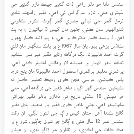
سندس ماتا جو نالو راهي ذات گنڍير جيڪا ٺارو گنڍير جي
سُپتري هئي، تازو سرڳواس ٿي آهي. فقير رامچند شادي
نرمل گُجر جي نياڻي چندري گجر ڳوٺ اڪرم ڪالوني
ٽنڊوالهيار سان ڪئي. جنهن مان کيس 3 نياڻيون ۽ ٻه پٽ
آهن. 1. وسند ڪمار مئٽرڪ ۾ آهي، ۽ ٻيو آنند ڪمار ڇهون
ڪلاس پڙهي پيو. پاڻ سال 1967ع ۾ پاڪ سنگهار مان لڏي
ڳوٺ احمد هاليپوٽا، لڳ درگاهه وتايو فقير قبو بس اسٽاپ،
تعلقه ٽنڊو الهيار ۾ هميشه لاءِ رهائش اختيار ڪئي آهي.
پرائمري تعليم پرائمري اسڪول احمد هاليپوٽا مان پنج درجا
پاس ڪيائين، غريبي هجڻ ڪري وڌيڪ تعليم حاصل نه
ڪيائين. سندس گهر اڳيان طاهر فقير جي درگاهه آهي، جتي
هر مهيني 18 سنڌي تاريخ تي ڏهاڙو بادلو فقير بهراڻي
ملهائيندو آهي. جتي خاص ڪري فقير يار محمد، بادل فقير
ڳائڻ ڪندا آهن، جتان کيس راڳ جي لئون لڳي. ان وقت
سندس عمر 12 سال هئي ۽ ڳائڻ جو شوق جاڳيو. شروع ۾
هڪ ڪاٺ جي لڪڙيءَ ۾ نائلون جو ڌاڳو ٻڌي، ان هيٺان