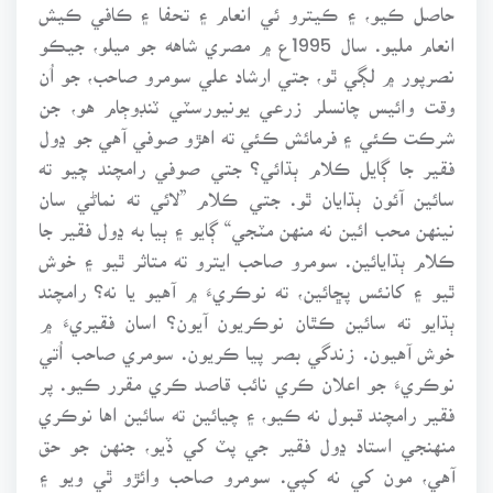
حاصل ڪيو، ۽ ڪيترو ئي انعام ۽ تحفا ۽ ڪافي ڪيش
انعام مليو. سال 1995ع ۾ مصري شاهه جو ميلو، جيڪو
نصرپور ۾ لڳي ٿو، جتي ارشاد علي سومرو صاحب، جو اُن
وقت وائيس چانسلر زرعي يونيورسٽي ٽنڊوڄام هو، جن
شرڪت ڪئي ۽ فرمائش ڪئي ته اهڙو صوفي آهي جو ڍول
فقير جا ڳايل ڪلام ٻڌائي؟ جتي صوفي رامچند چيو ته
سائين آئون ٻڌايان ٿو. جتي ڪلام ”لائي ته نماڻي سان
نينهن محب ائين نه منهن مٽجي“ ڳايو ۽ ٻيا به ڍول فقير جا
ڪلام ٻڌايائين. سومرو صاحب ايترو ته متاثر ٿيو ۽ خوش
ٿيو ۽ کانئس پڇائين، ته نوڪريءَ ۾ آهيو يا نه؟ رامچند
ٻڌايو ته سائين ڪٿان نوڪريون آيون؟ اسان فقيريءَ ۾
خوش آهيون. زندگي بصر پيا ڪريون. سومري صاحب اُتي
نوڪريءَ جو اعلان ڪري نائب قاصد ڪري مقرر ڪيو. پر
فقير رامچند قبول نه ڪيو، ۽ چيائين ته سائين اها نوڪري
منهنجي استاد ڍول فقير جي پٽ کي ڏيو، جنهن جو حق
آهي، مون کي نه کپي. سومرو صاحب وائڙو ٿي ويو ۽