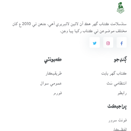
سنڌسلامت ڪتاب گهر ھڪ آن لائين لائبريري آھي، جنھن تي 2010ع کان
مختلف موضوعن تي ڪتاب رکيا پيا وڃن.
ڳنڍجو
ڪميونٽي
ڪتاب گهر بابت
طريقيڪار
انتظامي سَٿ
عمومي سوال
رابطو
فورم
پراجيڪٽ
فونٽ سرور
لفظيڪار