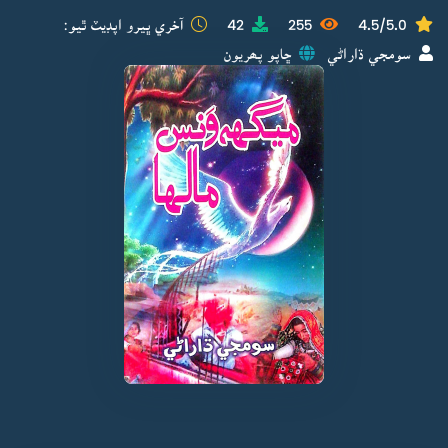
4.5/5.0
255
42
آخري ڀيرو اپڊيٽ ٿيو:
سومجي ڌاراڻي
ڇاپو پھريون