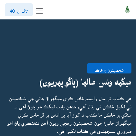
لاگ ان
شخصيتون ۽ خاڪا
ميگهه ونس مالها (ڀاڱو پهريون)
ھي ڪتاب ٿر سان وابستہ خاص ڪري ميگهواڙ جاتي جي شخصيتن
تي لکيل خاڪن تي ٻڌل آهي، جنھن بابت ليکڪ جو چوڻ آهي تہ
سنڌي ۾ خاڪن جا ڪتاب تہ کوڙ آيا پر انھن ۾ ٿر خاص ڪري
ميگهواڙ جاتيءَ جون شخصيتون رهجي ويون آھن تنھنڪري پاڻ اهو
ضروري سمجهندي هي ڪتاب لکيو آهي.