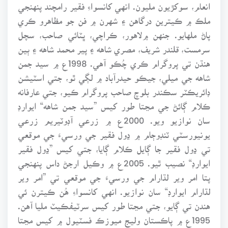
انعام، سوکڙيون مليون. انهي کانسواءِ فقير رامچند پنهنجي
ملڪ ۾ ڪيترين درگاهن ۽ شهرن ۾ فن جو مظاهرو ڪري
پاڻ ملهايو. جنهن ۾لاهور، ڪراچي، ڀٽائي صاحب، سچل
سرمست، قلندر شريف، مصري شاهه ۽ پير محمد شاهه ۽ ٻين
هنڌن تي پروگرام ڪري چُڪو آهي. 1998ع ۾ سيد جمن
شاهه جي ميلي، جيڪو حيدرآباد ۾ لڳي ٿو، جتي اسٽيشن
ڊائريڪٽر سڪندر بلوچ صاحب پروگرام ڪيو، جتي عارفانه
ڪلام ڳائڻ جي مڃتا طور کيس ”سيد جمن شاهه“ ايوارڊ
سان نوازيو ويو. 2000ع ۾ زرعي آڊوٽيريم زرعي
يونيورسٽي ٽنڊوڄام ۾ ڍول فقير جي ورسيءَ جي موقعي
تي ڍول فقير جا ڳايل ڪلام ڳايا، جتي کيس ”ڍول فقير
ايوارڊ“ نصيب ٿيو. 2005ع ۾ وڪيل ارجڻ داس پنهنجي
پتا امر وير لڌارام جي ورسيءَ جي موقعي تي ”امر وير
لڌارام ايوارڊ“ سان نوازيو. انهي کانسواءِ هُن ڪيترن ئي
هندن تي ڳايو، جتي مڃتا طور کيس سرٽيفڪيٽ مليا آهن.
1995ع ۾ پاڪستان وليج ميوزڪ فسٽيول ۾ کيس مڃتا