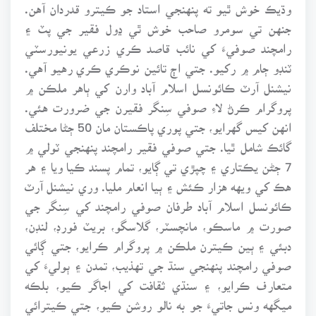
وڌيڪ خوش ٿيو ته پنهنجي استاد جو ڪيترو قدردان آهن.
جنهن تي سومرو صاحب خوش ٿي ڍول فقير جي پٽ ۽
رامچند صوفيءَ کي نائب قاصد ڪري زرعي يونيورسٽي
ٽنڊو ڄام ۾ رکيو. جتي اڄ تائين نوڪري ڪري رهيو آهي.
نيشنل آرٽ ڪائونسل اسلام آباد وارن کي ٻاهر ملڪن ۾
پروگرام ڪرڻ لاءِ صوفي سِنگر فقيرن جي ضرورت هئي.
انهن کيس گهرايو، جتي پوري پاڪستان مان 50 ڄڻا مختلف
گائڪ شامل ٿيا. جتي صوفي فقير رامچند پنهنجي ٽولي ۾
7 ڄڻن يڪتاري ۽ چپڙي تي ڳايو، تمام پسند ڪيا ويا ۽ هر
هڪ کي ويهه هزار ڪئش ۽ ٻيا انعام مليا. وري نيشنل آرٽ
ڪائونسل اسلام آباد طرفان صوفي رامچند کي سِنگر جي
صورت ۾ ماسڪو، مانچسٽر، گلاسگو، بريٽ فورڊ، لنڊن،
دبئي ۽ ٻين ڪيترن ملڪن ۾ پروگرام ڪرايو، جتي ڳائي
صوفي رامچند پنهنجي سنڌ جي تهذيب، تمدن ۽ ٻوليءَ کي
متعارف ڪرايو، ۽ سنڌي ثقافت کي اجاگر ڪيو، بلڪه
ميگهه ونس جاتيءَ جو به نالو روشن ڪيو، جتي ڪيترائي