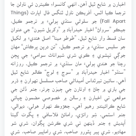
اخبارن ۾ شايع ٿيل آهن. انهي کانسواءِ ڪيترن ئي ناولن جا
ترجما ڪيا اٿس، آفريڪن ناول ٿنگس فال اپارٽ (Things
Fall Apart) جو سلوڻي سنڌي ٻوليءَ ۾ ترجمو ڪيل،
جيڪو ”سرواڻ“ اخبار حيدرآباد ۾ ”وکريل شيون“ جي عنوان
سان قسط وار شايع ٿيل. ”طوطو مينا“ اصل هنديءَ ۾ لکيل
جو سليس سنڌيءَ ۾ ترجمو ڪيل، ”تن درپن پرڪاش“ مهان
جوڳي تپشوي ۽ ڪوي شري شيواناٿ سواميءَ جي ڀڄن
رچنا جو هندي ٻوليءَ مان سنڌيءَ ۾ ترجمو ڪيل. روزانه
”سنڌو“ اخبار حيدرآباد ۾ ”سوچ ۽ لوچ“ ڪالم شايع ٿيل
آهي. سائين تيرٿداس اُميداڻي صاحب مسلسل تهوارن ۽ ڌرم
جي باري ۾ ڄاڻ ۽ اوتارن جي جِيوَن چرتر، جنم ڏڻن جي
موقعي تي اخبارن ۽ رسالن ۾ خصوصي مضمون ڇپائي
شايع ڪرائيندو رهيو آهي. جھڙوڪ تهوار هولي، ديوالي،
جنم اسٽمي، شِو راتڙي، رامائڻ فلاسافي ۽ ڀگوت گيتا
اُپديش ۽ جنم ڏينهن تي شري ڪرشن ڀڳوان، شري شو
مهاديو، شري پير پٿورو صاحب، شري راماپير صاحب، شري