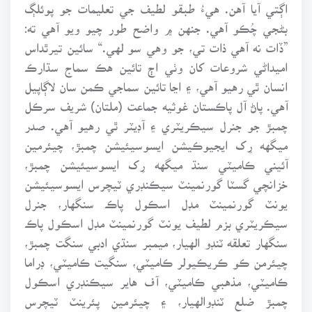
اڳتي آيا آهن. هيءُ طبقو لطيف جي تعليمات جو پوئلڳ
بڻجي چُڪو آهي. جنهن ۾ واضح طور چيو ويو آهي ته:
”ڏات نه آهي ذات تي، جو وهي سو لهي.“ سائين تيرٿداس
اميداڻي شروعات کان وٺي اڄ تائين هڪ سماج سڌارڪ
انسان ٿي رهيو آهي، ۽ اڃا تائين سماجي ڪمن سان لاڳاپيل
آهي. پاڻ آل پاڪستان غوثيه جماعت (ملتان) شريف سرڪل
چمبڙ جو جنرل سيڪريٽري ۽ آڊيٽر ٿي رهيو آهي. صدر
ميگهه رِک ايجيوڪيشن ايسوسيئيشن چمبڙ، چيئرمين
آئيني ڪاميٽي سنڌ ميگهه رِک ايسوسيئيشن چمبڙ،
خزانچي گسٽا گورنمينٽ سيڪنڊري ٽيچرس ايسوسيئيشن
يونٽ گورنمينٽ مڊل اسڪول پاڪ سنگهار، جنرل
سيڪريٽري بزم لطيف يونٽ گورنمينٽ مڊل اسڪول پاڪ
سنگهار تعلقه ٽنڊو الهيار، ميمبر سنڌي ادبي سنگت چمبڙ،
چيئرمن ڪو ڪريڪيولر ڪاميٽي، سنگيت ڪاميٽي، ڊراما
ڪاميٽي، مذهبي ڪاميٽي، آف هاير سيڪنڊري اسڪول
چمبڙ ضلع ٽنڊوالهيار، ۽ چيئرمين پئرينٽ ٽيچرس