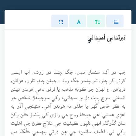
تيرٿداس اُميداڻي
جب تم آئے سنسار میں، جگ ہنسا تم روئے، اب ایسی
کرنی کر چلو، تم ہنسو جگ روئے۔ جيئن چنڊ، تارن، هوائن،
درياهن، ۽ لهرن جو ڪوبه مذهب يا فرقو ناهي هوندو تيئن
انساني سوچ بابت دل ۾ سچائيءَ رکي سوچيندڙ شخص جو
به ڪو خاص گهر يا حلقو نه هوندو آهي. منهنجي آڏو به
اهڙي هستي آهي جيڪا روح جي راڙي کي ٻڌندڙ ڪن رکڻ
سان گڏوگڏ، انهي دلٻوڙ ڪيفيت جي علاج ڪرڻ جي اهليت
رکي ٿي. لطيف سائينءَ جي هِن ڌرتي پنهنجي ڪُکَ مان