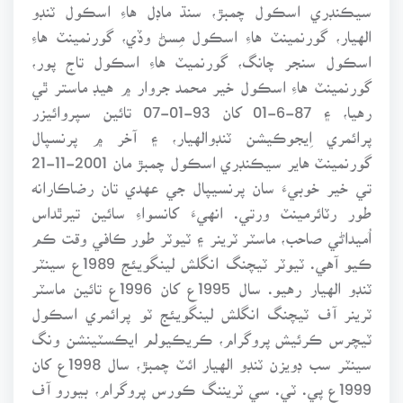
سيڪنڊري اسڪول چمبڙ، سنڌ ماڊل هاءِ اسڪول ٽنڊو
الهيار، گورنمينٽ هاءِ اسڪول مِسڻ وڏي، گورنمينٽ هاءِ
اسڪول سنجر چانگ، گورنميٽ هاءِ اسڪول تاج پور،
گورنمينٽ هاءِ اسڪول خير محمد جروار ۾ هيڊ ماستر ٿي
رهيا، ۽ 87-6-01 کان 93-01-07 تائين سپروائيزر
پرائمري اِيجوڪيشن ٽنڊوالهيار، ۽ آخر ۾ پرنسپال
گورنمينٽ هاير سيڪنڊري اسڪول چمبڙ مان 2001-11-21
تي خير خوبيءَ سان پرنسيپال جي عهدي تان رضاڪارانه
طور رٽائرمينٽ ورتي. انهيءَ کانسواءِ سائين تيرٿداس
اُميداڻي صاحب، ماسٽر ٽرينر ۽ ٽيوٽر طور ڪافي وقت ڪم
ڪيو آهي. ٽيوٽر ٽيچنگ انگلش لينگويئج 1989ع سينٽر
ٽنڊو الهيار رهيو. سال 1995ع کان 1996ع تائين ماسٽر
ٽرينر آف ٽيچنگ انگلش لينگويئج ٽو پرائمري اسڪول
ٽيچرس ڪرئيش پروگرام، ڪريڪيولم ايڪسٽينشن ونگ
سينٽر سب ڊويزن ٽنڊو الهيار ائٽ چمبڙ، سال 1998ع کان
1999ع پي. ٽي. سي ٽريننگ ڪورس پروگرام، بيورو آف