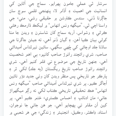
سرشار ٿي عملي جامون پهرايو. سماج جي اُڻاين کي
انسانيت جي اهميت ۽ اُڏام لاءِ پنهنجي قلمي سوچ سان
جاڳرتا ڏني. سندس ڪاوشن ۾ حقيقي رشي، منيءَ جي
واسنا اچي ٿي. ”ميگهه ونس اتهاس“ ۾ ليکڪ ڌارمڪ رهڻي
ڪرڻي ۽ وشواس، آريه سماج کان شاسترن ۽ ويدن جا متا
کولي بيان ڪيا آهن، ۽ گيان ڏنو آهي، ته جيئن جاگرتا جي
ساڌنا جلد اوچائي کي ڇُهي سگهي. سائين تيرٿداس اُميداڻي
صاحب، شري رائچند راٺوڙ صاحب کانپوءِ ٻي اهم شخصيت
آهي، جنهن تاريخ جي موضوع تي قلم کنيو آهي. شري
رائچند راٺوڙ صاحب تاريخ ريگستان (ٻه جلد) لکي ٿر ۽
پارڪر جو تاريخي پس منظر ويدن کان وٺي جديد دؤر تائين
اُجاگر ڪيو. پر شري تيرٿداس اُميداڻي صاحب ”ميگهه ونس
اتهاس“ هڪ تحقيقي تاريخي ڪتاب لکي نه رڳو ميگهواڙ
جاتيءَ مان ادنائپ ۽ احساس ڪمترِيءَ ختم ڪيو آهي، پر
کين اُن مقام تي پهچايو آهي، جو هن جاتي جا نوجوان،
استاد، ڊاڪٽر، وڪيل، انجنيئر ۽ زندگيءَ جي هر شعبي ۾