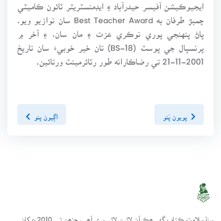
ايجيوڪيشن آفيسر حيدرآباد ۽ ايڊمنسٽريٽر ٽائون ڪاميٽي
چمبڙ طرفان به Best Teacher Award سان نوازيو ويو.
پاڻ پنهنجي پوري نوڪري عزت ۽ مان سان، ۽ آخر ۾
پرنسپال جي پوسٽ (BS-18) تان خير خوبيءَ سان تاريخ
2001-11-21 تي رضاڪارانه طور رٽائرمينٽ ورتائين.
پويون پَنو
اڳيون پنو
سنڌسلامت ڪتاب گهر ھڪ آن لائين لائبريري آھي، جنھن تي 2010ع کان