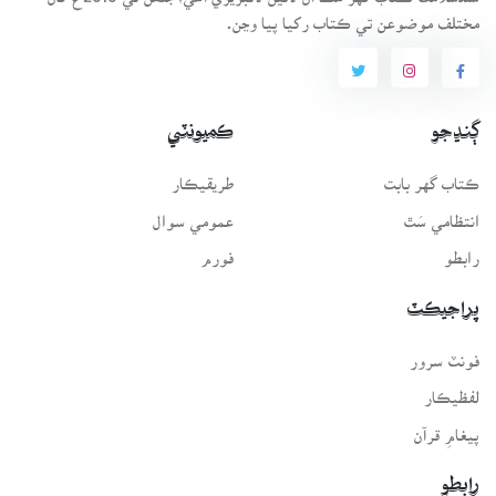
مختلف موضوعن تي ڪتاب رکيا پيا وڃن.
ڳنڍجو
ڪميونٽي
ڪتاب گهر بابت
طريقيڪار
انتظامي سَٿ
عمومي سوال
رابطو
فورم
پراجيڪٽ
فونٽ سرور
لفظيڪار
پيغامِ قرآن
رابطو