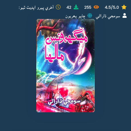
4.5/5.0
255
42
آخري ڀيرو اپڊيٽ ٿيو:
سومجي ڌاراڻي
ڇاپو پھريون