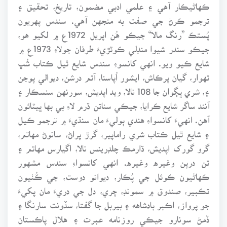
ڪهاڻيڪار آهي ۽ علمي ادبي مضمون، تاريخ، تحقيق ۽
ترجمو ڪرڻ جي صفت به منجهن آهي. سندس پهريون
پُستڪ ”رنگ مالا“ جيڪو هُن اپريل 1972ع ۾ لکيو هو،
جيڪو سندر شيوا منڊلي ڪوٽڙيءَ طرفان جولاءِ 1973ع ۾
شايع ڪيو ويو. انهي کانسوءِ سندس شايع ٿيل ڪتاب شُڀ
تهوار، گيان پرڪاش، ايشور اُپاسنا، آتم درشن، ديوالي پوجن
۽، شري ڀڳوان جا 108 نالا، ويد اپديش، سورنهن سنسڪار ۽
آنند ساگر شايع ڪرايا، جيڪي سناتن ڌرم لاءِ بي بها ڀيٽائون
آهن. انهيءَ کانسواءِ هندي ٻوليءَ مان سنڌيءَ ۾ ترجمو ڪيل
۽ شايع ٿيل ڪتاب شري راماپير، گرڙ پراڻ، سانوڻ مهاتم،
گرو گورک اپديش، ڌارمڪ چلڊرينس نالا، اگيارس مهاتم ۽
تن درپن وغيره وغيره. انهي کانسواءِ سندس مشهور
ڪهاڻيون ڪوئل جي پُڪار، ديوانو دوست، جي ڪُٺيون
تڪبير، صندوق ۾ سمونڊ، چري، دل جي دريءَ مان پکيءَ
جو پرواز، اڪبر بادشاهه ۽ بيربل جا گفتا، سڏونت سارنگا ۽
ڏمڻ سونارو جيڪي روزنامه عبرت ۽ هلال پاڪستان