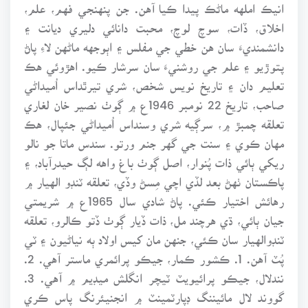
انيڪ املهه ماڻڪ پيدا ڪيا آهن. جن پنهنجي فهم، علم،
اخلاق، ڏات، سوچ لوچ، محبت دانائي دليري ديانت ۽
دانشمنديءَ سان هن خطي جي مفلس ۽ اٻوجهه ماڻهن لاءِ پاڻ
پتوڙيو ۽ علم جي روشنيءَ سان سرشار ڪيو. اهڙوئي هڪ
تعليم دان ۽ تاريخ نويس شخص، شري تيرٿداس اُميداڻي
صاحب، تاريخ 22 نومبر 1946ع ۾ ڳوٺ نصير خان لغاري
تعلقه چمبڙ ۾، سرڳيه شري وسنداس اُميداڻي جئپال، هڪ
مهان ڪوي ۽ سنت جي گهر جنم ورتو. سندس ماتا جو نالو
ريکي ٻائي ذات پُنوار، اصل ڳوٺ باغ واهه لڳ حيدرآباد، ۽
پاڪستان ٺهڻ بعد لڏي اچي مِسڻ وڏي، تعلقه ٽنڊو الهيار ۾
رهائش اختيار ڪئي. پاڻ شادي سال 1965ع ۾ شريمتي
جيان ٻائي، ڌي هرچند مل، ذات ڏيار ڳوٺ ڏتو ڪالرو، تعلقه
ٽنڊوالهيار سان ڪئي، جنهن مان کيس اولاد ٻه نياڻيون ۽ ٽي
پُٽ آهن. 1. ڪشور ڪمار، جيڪو پرائمري ماستر آهي. 2.
نندلال، جيڪو پرائيويٽ ٽيچر انگلش ميڊيم ۾ آهي. 3.
گووند لال مائيننگ ڊپارٽمينٽ ۾ انجنيئرنگ پاس ڪري