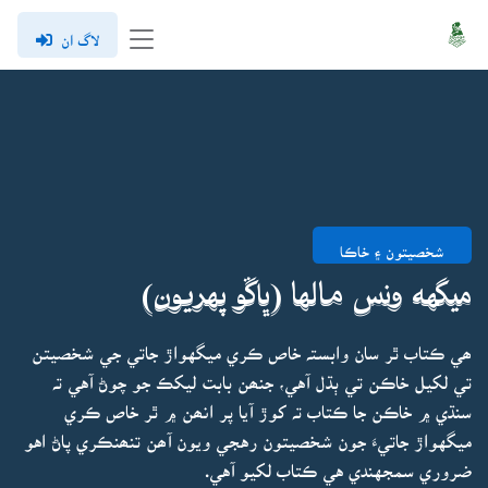
لاگ ان
شخصيتون ۽ خاڪا
ميگهه ونس مالها (ڀاڱو پهريون)
ھي ڪتاب ٿر سان وابستہ خاص ڪري ميگهواڙ جاتي جي شخصيتن
تي لکيل خاڪن تي ٻڌل آهي، جنھن بابت ليکڪ جو چوڻ آهي تہ
سنڌي ۾ خاڪن جا ڪتاب تہ کوڙ آيا پر انھن ۾ ٿر خاص ڪري
ميگهواڙ جاتيءَ جون شخصيتون رهجي ويون آھن تنھنڪري پاڻ اهو
ضروري سمجهندي هي ڪتاب لکيو آهي.