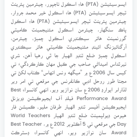
ايسوسيئيشن (PTA) هاءِ اسڪول تاجپور، چيئرمين پئرينٽ
ٽيچر ايسوسيئيشن (PTA) هاءِ اسڪول خير محمد جروار،
چيئرمين پئرينٽ ٽيچر ايسوسيئيشن (PTA) هاءِ اسڪول
پاڪ سنگهار، چيئرمن اسڪول مئنيجمينٽ ڪاميٽي
گورنمينٽ هائر سيڪنڊري اسڪول چمبڙ، چيئرمن،
آرگنائيزنگ ائينڊ مئنيجمينٽ ڪاميٽي هائر سيڪنڊري
اسڪول چمبڙ ضلع ٽنڊو الهيار جا ٿي رهيا آهن. شري
تيرٿداس اميداڻي صاحب جي ڪيل مهان ڪارڪردگيءَ تي
کيس سال 2006ع ۾ ”ميگهه ونس اتهاس“ ڪتاب لکڻ تي
مڃتا طور روحل ادبي ڪانفرنس جي موقعي تي امر وير
لڌارام ايوارڊ 2006ع سان نوازيو ويو. انهي کانسواءِ Best
Performance Award فيلڊ آف ايجيوڪيشن ڊويزنل
ايجيوڪيشن آفيسر ٽنڊو الهيار طرفان مليو. ڪميشن فار
هيومن ڊيولپمينٽ ضلع ٽنڊو الهيار World Teachers
Day جي موقعي تي 5 آڪٽوبر 2012ع ۾، Best Teacher
Award سان نوازيو ويو. انهي کانسواءِ ڊسٽرڪٽ