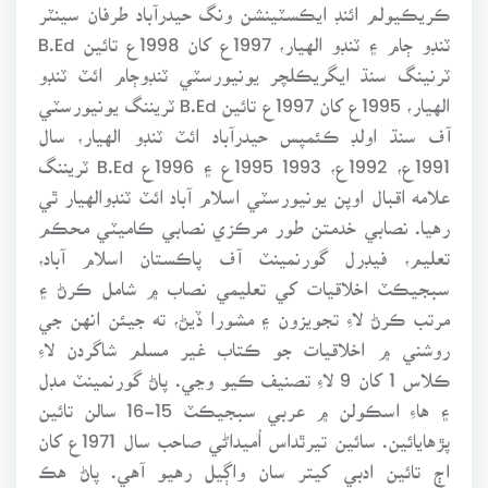
ڪريڪيولم ائنڊ ايڪسٽينشن ونگ حيدرآباد طرفان سينٽر
ٽنڊو ڄام ۽ ٽنڊو الهيار، 1997ع کان 1998ع تائين B.Ed
ٽرنينگ سنڌ ايگريڪلچر يونيورسٽي ٽنڊوڄام ائٽ ٽنڊو
الهيار، 1995ع کان 1997ع تائين B.Ed ٽريننگ يونيورسٽي
آف سنڌ اولڊ ڪئمپس حيدرآباد ائٽ ٽنڊو الهيار، سال
1991ع، 1992ع، 1993 1995ع ۽ 1996ع B.Ed ٽريننگ
علامه اقبال اوپن يونيورسٽي اسلام آباد ائٽ ٽنڊوالهيار ٿي
رهيا. نصابي خدمتن طور مرڪزي نصابي ڪاميٽي محڪم
تعليم، فيڊرل گورنمينٽ آف پاڪستان اسلام آباد،
سبجيڪٽ اخلاقيات کي تعليمي نصاب ۾ شامل ڪرڻ ۽
مرتب ڪرڻ لاءِ تجويزون ۽ مشورا ڏيڻ، ته جيئن انهن جي
روشني ۾ اخلاقيات جو ڪتاب غير مسلم شاگردن لاءِ
ڪلاس 1 کان 9 لاءِ تصنيف ڪيو وڃي. پاڻ گورنمينٽ مڊل
۽ هاءِ اسڪولن ۾ عربي سبجيڪٽ 15-16 سالن تائين
پڙهايائين. سائين تيرٿداس اُميداڻي صاحب سال 1971ع کان
اڄ تائين ادبي کيتر سان واڳيل رهيو آهي. پاڻ هڪ