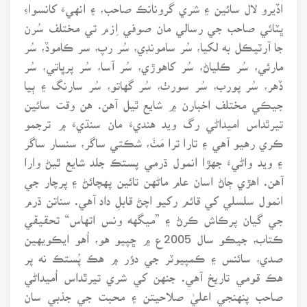
اڏيرو لال سائين ۽ شري گرونانڪ صاحب، ۽ انهيءَ کانسواءِ
ڀٽائي صاحب جي رسالي مان صوفي اِزم تي مختلف سُرن
جا آرٽيڪل به لکيا، سُر سامونڊي، سُر رپ، سر ڪاموڏ، سُر
مارئي، سُر ڪلياڻ، سُر کاهوڙي، سُر آسا، سُر پرڀاتي، سُر
ڏهر، سُر پورب، سُر سورٺ، سُر گهاتو، سُر سارنگ ۽ ٻيا
جيڪي مختلف اخبارن ۾ شايع ٿيل آهن. هن وقت سائين
تيرٿداس اميداڻي رگ ويد هنديءَ مان سنڌيءَ ۾ ترجمو
ڪري رهيو آهي ۽ تارا ترا مَٺَ، شڪتي ساگر، سنسار ساگر
۽ ويد واڻيءَ جهڙا انمول ڌرمي پستڪ جلد شايع ٿيڻ وارا
آهن. اهڙي ڄاڻ اسان عام ماڻهن تائين پهچائڻ ۽ پرچار جي
انمول سلسلي کي قائم رکيو اچڻ قابلِ داد آهي. سناتن ڌرم
جي گيان پرڪاش ڪرڻ ۽ ”ميگهه ونس اتهاس“ تحقيقي
ڪتاب، جيڪو سال 2005ع ۾ ڇپيو هو، اُهو ايڪويهين
صدي، سائنس ۽ ڪمپيوٽر جي دؤر ۾ هڪ پُستڪ نه پر
هڪ قومي تاريخ آهي. جنهن کي شري تيرٿداس اُميداڻي
صاحب پنهنجي اعليٰ صلاحيتن ۽ محبت جي جذبي سان