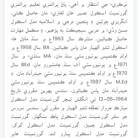
نوڪريءَ جي انتظار ۾ آهي. پاڻ پرائمري تعليم پرائمري
گورنميٽ اسڪول نصير خان لغاريءَ مان حاصل ڪئي.
انگريزي چوٿين ۽ پنجين درجي ۾ اسلاميه مڊل اسڪول
مِسڻ وڏيءَ ۾ عربي سبجيڪٽ به پڙهيو، ۽ مڪمل مهارت
حاصل ڪيائين. مئٽرڪ سال 1963ع ۾ سنڌ ماڊل هاءِ
اسڪول ٽنڊو الهيار مان پاس ڪيائين. BA سال 1968ع ۾
اولڊ ڪئمپس يونيورسٽي سنڌ مان، MA سنڌيءَ ۾ سال
1971ع ۾ يونيورسٽي آف سنڌ ڄامشورو مان، BEd سال
1970ع ۾ اولڊ ڪئمپس سنڌ يونيورسٽي حيدرآباد مان، ۽
M.Ed سال 1987ع ۾ اولڊ ڪئمپس سنڌ يونيورسٽي
حيدرآباد مان پاس ڪيائون. سندس پهرين مقرري تاريخ
1964-05-12 تي انگلش ٽيچر گورنمينٽ مڊل اسڪول
مبارڪ جروار تعلقه ٽنڊو الهيار ۾ مقرر ٿي. سندس سروس
جو سفر گورنمينٽ مڊل اسڪول پاڪ سنگهار، گورنميٽ
مڊل اسڪول چمبڙ، گورنمينٽ مڊل اسڪول کوکر،
گورنميٽ مڊل اسڪول پيارو لنڊ، گورنمينٽ هاير