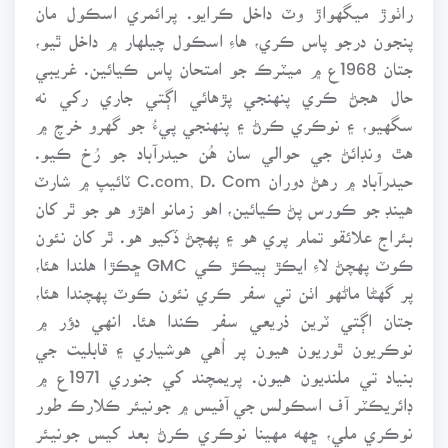
راٺوڙ ميگهواڙ وٽ داخل ڪرايو. پرائمري اسڪول مان
پنجون درجو پاس ڪري، هاءِ اسڪول چيلهار ۾ داخل ٿيو،
جتان 1968ع ۾ ميٽرڪ جو امتحان پاس ڪيائين. غريبي
حال هجڻ ڪري پنهنجي پڙهائي اڳتي جاري رکي نه
سگهيو، ۽ نوڪري ڪرڻ ۽ پنهنجي پيءُ جو گهرو خرچ ۾
هٿ ونڊائڻ جي حوالي سان هُن حيدرآباد جو رُخ ڪيو.
حيدرآباد ۾ رهڻ دوران C.com, D. Com ٽائيپ ۾ شارٽ
هينڊ جو ڪورس پڻ ڪيائين، اهو زمانو اهڙو هو جو ٿر کان
بئراج علائقو تمام پري هو ۽ پهچڻ ڏکيو هو. ٿر کان نئون
ڪوٽ پهچڻ لاءِ ايڪڙ ٻيڪڙ ڪي GMC ڇڪڙا هلندا هئا،
پر گهڻا ماڻهو اٺن تي سفر ڪري نئون ڪوٽ پهچندا هئا،
جتان اڳتي ٽرين ذريعي سفر ڪندا هئا. انهي دؤر ۾
نوڪريون ٿوريون هيون پر اُهي هوشياري ۽ قابليت جي
بنياد تي ملنديون هيون. پريمچند کي جنوري 1971ع ۾
ڊائريڪٽر آف اسڪولس جي آفيس ۾ جونيئر ڪلارڪ طور
نوڪري ملي، ڇهه مهينا نوڪري ڪرڻ بعد کيس جونيئر