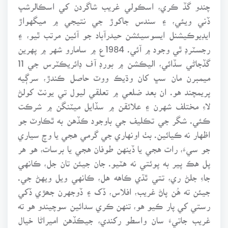
چندو گڏ ڪري، اسڪولي غريب شاگردن کي اسڪالرشپ
ڏني ويئي، ۽ سندس جاکوڙ جي نتيجي ۾ ميگهواڙ
ايڊيوڪيشنل ايسوسيئشن حيدرآباد جو آئين مرتب ٿيو، ۽
رجسٽرڊ ٿي وجود ۾ آئي. 1984ع ۾ سامارو شهر ۾ پهرين
گڏجاڻي سڏائي، اليڪشن ۾ بورڊ آف ڊائريڪٽرس جي 11
ميمبرن مان سڀ کان وڌيڪ ووٽ حاصل ڪندڙ، سرڳيه
پريمچند هو. ان بعد ضلعي ۾ تعلقي ليول تي يونٽ کولڻ
لاءِ مختلف شهرن ۽ علائقن ۾ سڏايل ميٽنگن ۾ شرڪت
ڪئي. شگر جي تڪليف جي باوجود ڪڏهن به ٿڪاوٽ جو
اظهار نه ڪيائين. بٺ اونهاري جي گرمي هجي يا وچ سياري
جو سيءَ، رات هجي يا ڏينهن طوفان هجي يا برسات، هو هر
پل هڪ پير به پوئتي نه هٽيو. جان جيئن تان جل، ڪانهي
جاءِ جلڻ ري، تتي ٿڌي ڪاهه هل، ڪانهي ويل ويهڻ جي.
جيئن ته هُن پاڻ غريب، افلاس، ڏک ۽ ڏوجهرن جھڙي ڏکي
رستي کي پار ڪيو هو، تنهن ڪري سدائين سوچيندو هو ته
غريب جاتيءَ سان واسطو رکندي، جيڪڏهن اميراڻا خيال