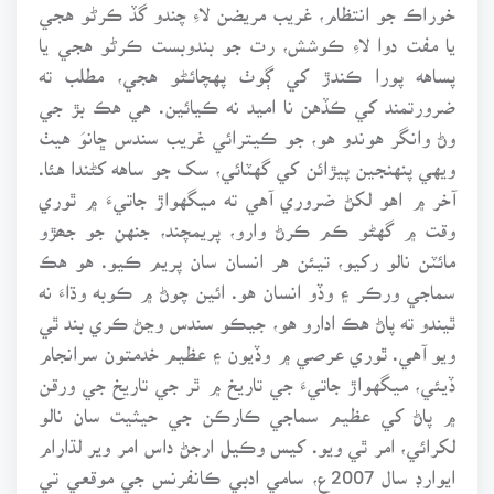
خوراڪ جو انتظام، غريب مريضن لاءِ چندو گڏ ڪرڻو هجي
يا مفت دوا لاءِ ڪوشش، رت جو بندوبست ڪرڻو هجي يا
پساهه پورا ڪندڙ کي ڳوٺ پهچائـڻو هجي، مطلب ته
ضرورتمند کي ڪڏهن نا اميد نه ڪيائين. هي هڪ بڙ جي
وڻ وانگر هوندو هو، جو ڪيترائي غريب سندس ڇانوَ هيٺ
ويهي پنهنجين پيڙائن کي گهٽائي، سک جو ساهه کڻندا هئا.
آخر ۾ اهو لکڻ ضروري آهي ته ميگهواڙ جاتيءَ ۾ ٿوري
وقت ۾ گهڻو ڪم ڪرڻ وارو، پريمچند، جنهن جو جھڙو
مائٽن نالو رکيو، تيئن هر انسان سان پريم ڪيو. هو هڪ
سماجي ورڪر ۽ وڏو انسان هو. ائين چوڻ ۾ ڪوبه وڌاءَ نه
ٿيندو ته پاڻ هڪ ادارو هو، جيڪو سندس وڃڻ ڪري بند ٿي
ويو آهي. ٿوري عرصي ۾ وڏيون ۽ عظيم خدمتون سرانجام
ڏيئي، ميگهواڙ جاتيءَ جي تاريخ ۾ ٿر جي تاريخ جي ورقن
۾ پاڻ کي عظيم سماجي ڪارڪن جي حيثيت سان نالو
لکرائي، امر ٿي ويو. کيس وڪيل ارجڻ داس امر وير لڌارام
ايوارڊ سال 2007ع، سامي ادبي ڪانفرنس جي موقعي تي