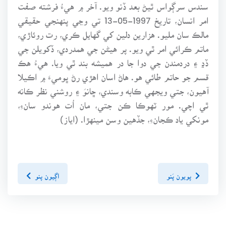
سندس سرڳواس ٿيڻ بعد ڏنو ويو. آخر ۾ هيءُ فرشته صفت
امر انسان، تاريخ 1997-05-13 تي وڃي پنهنجي حقيقي
مالڪ سان مليو. هزارين دلين کي گهايل ڪري، رت روئاڙي،
ماتم ڪرائي امر ٿي ويو. پر هيڻن جي همدردي، ڏکويلن جي
ڏڍ ۽ دردمندن جي دوا جا در هميشه بند ٿي ويا. هيءُ هڪ
قسم جو حاتم طائي هو. هاڻ اسان اهڙي رڻ ڀوميءَ ۾ اڪيلا
آهيون، جتي ويجهي ڪابه وسندي، ڇانوَ ۽ روشني نظر ڪانه
ٿي اچي. مور ٽهوڪا ڪن جتي، مان اُت هوندو سانءِ،
مونکي ياد ڪجانءِ، جڏهين وسن مينهڙا. (اياز)
پويون پَنو
اڳيون پنو