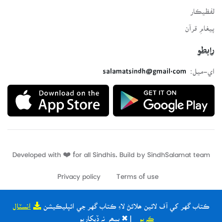
لفظيڪار
پيغامِ قرآن
رابطو
اي-ميل:
salamatsindh@gmail.com
Developed with ❤️ for all Sindhis. Build by
SindhSalamat
team
Privacy policy
Terms of use
ڪتاب گهر کي آف لائين ھلائڻ لاءِ ڪتاب گهر جي ائپليڪيشن
انسٽال
ڪريو
| ✖ ٻيھر نہ ڏيکاريو