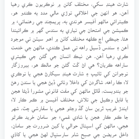
شارٽ هينڊ سکي، مختلف کاتن ۾ نوڪريون ڪري رهيا
آهن. هو انهن جي اخلاقي توڙي مالي مدد به ڪندو هو،
ڪيترائي ماڻهو آفيسر هوندي به، پريمچند جي رهنمائيءَ ۾
ڪميشن جي امتحان جي تياري به سندس گهر ۾ ڪرائيندا
هئا. جيڪي اڄ ڪلهه مختلف کاتن ۾ اهم سيٽن تي موجود
آهن ۽ سندس ڏسيل راهه تي عمل ڪندي، ماڻهن جي خدمت
ڪري رهيا آهن. هن نيڪ انسان جي گڻن جي ڪيتري
ساراهه ڪريان؟ هي اڻ کُٽ گڻن جو مالڪ هو، بيروزگار
نوجوانن کي ٽائيپ ۽ شارٽ هينڊ سيکارڻ هجي يا نوڪري
لاءِ ڪا راهه، شاگردن کي داخلا وٺائي ڏيڻ هجي يا سندن رهڻ
جو بندوبست، ڦاٿل ماڻهن کي مفت قانوني مشورا ڏيڻا هجن
يا قابل وڪيل جي تلاش، مختلف آفيسن ۾ ڪم ڪار لاءِ
ايندڙ غريب ٿرين سان گڏ وڃڻو هجي يا سفارشي چٽ، شهر
جا ڪم ڪار هجن يا شادي غميءَ جو سامان خريد ڪرڻو
هجي، ماڻهن کي اسپتال حوالي يا کين ضرورت جو سامان،
داخل مريضن جي صبح شام سارسنڀال لهڻ هجي يا کاڌي