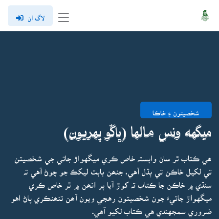
لاگ ان
شخصيتون ۽ خاڪا
ميگهه ونس مالها (ڀاڱو پهريون)
ھي ڪتاب ٿر سان وابستہ خاص ڪري ميگهواڙ جاتي جي شخصيتن
تي لکيل خاڪن تي ٻڌل آهي، جنھن بابت ليکڪ جو چوڻ آهي تہ
سنڌي ۾ خاڪن جا ڪتاب تہ کوڙ آيا پر انھن ۾ ٿر خاص ڪري
ميگهواڙ جاتيءَ جون شخصيتون رهجي ويون آھن تنھنڪري پاڻ اهو
ضروري سمجهندي هي ڪتاب لکيو آهي.