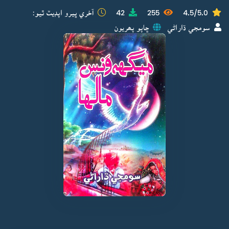
4.5/5.0
255
42
آخري ڀيرو اپڊيٽ ٿيو:
سومجي ڌاراڻي
ڇاپو پھريون