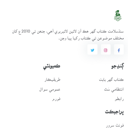
سنڌسلامت ڪتاب گهر ھڪ آن لائين لائبريري آھي، جنھن تي 2010ع کان
مختلف موضوعن تي ڪتاب رکيا پيا وڃن.
ڳنڍجو
ڪميونٽي
ڪتاب گهر بابت
طريقيڪار
انتظامي سَٿ
عمومي سوال
رابطو
فورم
پراجيڪٽ
فونٽ سرور