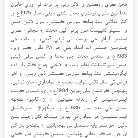
هجڻ ڪري رڊڪشن ۾ لاٿو ويو. پر ترت ئي وري جايون
پئدا ٿيڻ ڪري نوڪري بحال ڪئي ويئي. سال 1975ع ۾
کاتو بدلائي سنڌ پبلڪ سروس ڪميشن، سول لائين آفيس
۾ اسٽينو ٽائيپسٽ طور ڀرتي ٿيو. محنت ۽ سچائيءَ ڪري
اسٽينو گرافر جي پوسٽ تي ترقي ڏيئي، ان وقت جي
چيئرمين جسٽس آغا امداد علي جو PA مقرر ڪيو ويو.
1983ع ۾ سندس محنت جي مڃتا ۾ کيس ترقي ڏيئي
آفيس سپرنٽينڊنٽ بڻايو ويو، ۽ اضافي چارج ڪنٽرولر آف
ايگزمينيشن سنڌ پبلڪ سروس ڪميشن ڏني ويئي، ۽ اهو
فرض ٽي سال تائين نهايت محنت ۽ ايمانداريءَ سان نڀائين.
پنهنجين ڪوششن سان پهرين 1984ع ڌاري، شيڊول ڪاسٽ
ايسوسيئيشن کي زندهه ڪيائين، ۽ ان کانپوءِ ڪجهه
ساٿين جي مدد سان 1985ع ۾ ميگهواڙ ايڊيوڪشنل
ايسوسيئيشن جو بنياد رکي پهرين ميٽنگ کان رجسٽريشن
تائينءَ جو ڪم پايه تڪميل تي پهچايائين، ۽ پنهنجو پاڻ کي
ان جو رضاڪار بڻائي ڇڏيائين. سندس ڪوشش مان ڪافي