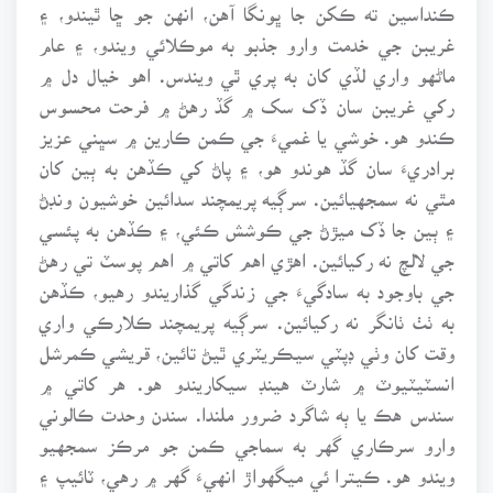
ڪنداسين ته ڪکن جا ڀونگا آهن، انهن جو ڇا ٿيندو، ۽
غريبن جي خدمت وارو جذبو به موڪلائي ويندو، ۽ عام
ماڻهو واري لڏي کان به پري ٿي ويندس. اهو خيال دل ۾
رکي غريبن سان ڏک سک ۾ گڏ رهڻ ۾ فرحت محسوس
ڪندو هو. خوشي يا غميءَ جي ڪمن ڪارين ۾ سڀني عزيز
برادريءَ سان گڏ هوندو هو، ۽ پاڻ کي ڪڏهن به ٻين کان
مٿي نه سمجهيائين. سرڳيه پريمچند سدائين خوشيون ونڊڻ
۽ ٻين جا ڏک ميڙڻ جي ڪوشش ڪئي، ۽ ڪڏهن به پئسي
جي لالچ نه رکيائين. اهڙي اهم کاتي ۾ اهم پوسٽ تي رهڻ
جي باوجود به سادگيءَ جي زندگي گذاريندو رهيو، ڪڏهن
به ٺٺ ٺانگر نه رکيائين. سرڳيه پريمچند ڪلارڪي واري
وقت کان وٺي ڊپٽي سيڪريٽري ٿيڻ تائين، قريشي ڪمرشل
انسٽيٽيوٽ ۾ شارٽ هينڊ سيکاريندو هو. هر کاتي ۾
سندس هڪ يا ٻه شاگرد ضرور ملندا. سندن وحدت ڪالوني
وارو سرڪاري گهر به سماجي ڪمن جو مرڪز سمجهيو
ويندو هو. ڪيترا ئي ميگهواڙ انهيءَ گهر ۾ رهي، ٽائيپ ۽