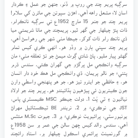
سرڳيه پريم چند جي روپ ۾ ڏنو، جنهن جو عمل ۽ ڪردار
اسان لاءِ مشعل راهه آهي. اهڙن سپوتن جي مائرن کي سلام!
پريم چند جو جنم 15 مارچ 1952ع تي سرڳيه نانڪرام،
ذات پنڙ چيلهار جي گهر ٿيو. پريمچند جي ماتا شريمتي ميا
ڌي نانڪ رام ذات کوکر، جيڪا مٺي شهر جي رهواسڻ آهي.
پريم چند سڀني ٻارن ۾ وڏو هو. انهي ڪري کيس تمام
گهڻو پيار مليو. پاڻ شادي ڳوٺ ميمڻ جو تـڙ تعلقه مٺيءَ مان
سرڳيه وانڪجي مل پرگڙو جي گهران ڪئي. سندس ڌرم
پتنيءَ جو نالو پريمان، ڌي وانڪجي مل هڪ خود دار انسان
هو، ۽ حافظي جو ايترو تيز هو، جو هو پنهنجي واسطي وارن
جون ڪيتريون ئي پيڙهيون ٻڌائيندو هو. پريم چند جو اولاد
نياڻيون ۽ ٽي پُٽ 1. دولت جيڪو MSC ڪيمسٽري پاس،
JST جي نوڪريءَ ۾ 2. نريندر BE ٽيڪسٽائيل مهراڻ
يونيورسٽي، پرائيويٽ نوڪريءَ ۾ 3. جيوت M.Sc مئٿس
آهي. سندس والد کيس ڇهن سالن جي عمر ۾ سن 1958ع
۾ گورنمينٽ پرائمري اسڪول چيلهار ۾، استاد رائچند