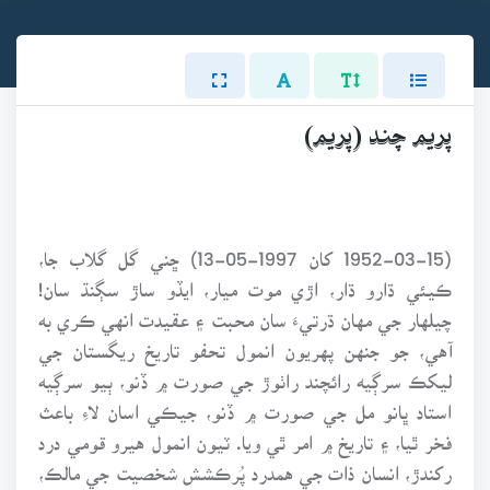
پريم چند (پريم)
(1952-03-15 کان 1997-05-13) ڇني گل گلاب جا،
ڪيئي ڌارو ڌار، اڙي موت ميار، ايڏو ساڙ سڳنڌ سان!
چيلهار جي مهان ڌرتيءَ سان محبت ۽ عقيدت انهي ڪري به
آهي، جو جنهن پهريون انمول تحفو تاريخ ريگستان جي
ليکڪ سرڳيه رائچند راٺوڙ جي صورت ۾ ڏنو، ٻيو سرڳيه
استاد ڀانو مل جي صورت ۾ ڏنو، جيڪي اسان لاءِ باعث
فخر ٿيا، ۽ تاريخ ۾ امر ٿي ويا. ٽيون انمول هيرو قومي درد
رکندڙ، انسان ذات جي همدرد پُرڪشش شخصيت جي مالڪ،