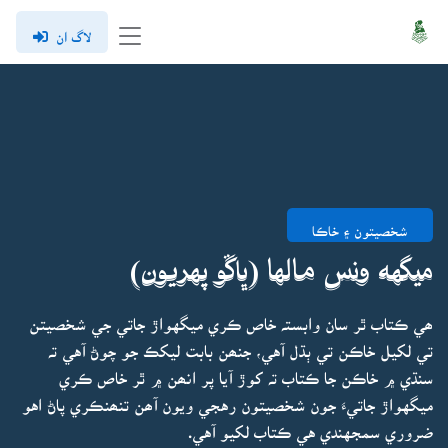
لاگ ان
شخصيتون ۽ خاڪا
ميگهه ونس مالها (ڀاڱو پهريون)
ھي ڪتاب ٿر سان وابستہ خاص ڪري ميگهواڙ جاتي جي شخصيتن
تي لکيل خاڪن تي ٻڌل آهي، جنھن بابت ليکڪ جو چوڻ آهي تہ
سنڌي ۾ خاڪن جا ڪتاب تہ کوڙ آيا پر انھن ۾ ٿر خاص ڪري
ميگهواڙ جاتيءَ جون شخصيتون رهجي ويون آھن تنھنڪري پاڻ اهو
ضروري سمجهندي هي ڪتاب لکيو آهي.