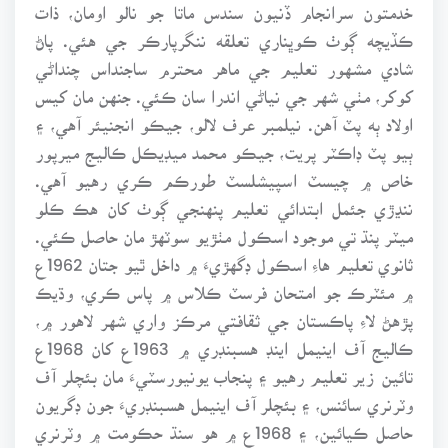
خدمتون سرانجام ڏنيون سندس ماتا جو نالو اومان، ذات
ڪڏيچه ڳوٺ ڪوڀناري تعلقه ننگرپارڪر جي هئي. پاڻ
شادي مشهور تعليم جي ماهر محترم ساجنداس چنداڻي
کوکر، مٺي شهر جي نياڻي اندرا سان ڪئي. جنهن مان کيس
اولاد ٻه پٽ آهن. نيلمبر عرف لالو، جيڪو انجنيئر آهي، ۽
ٻيو پٽ ڊاڪٽر پريت، جيڪو محمد ميڊيڪل ڪاليج ميرپور
خاص ۾ چيسٽ اسپيشلسٽ طورڪم ڪري رهيو آهي.
ننڍڙي جئمل ابتدائي تعليم پنهنجي ڳوٺ کان هڪ ڪلو
ميٽر پنڌ تي موجود اسڪول مٺڙيو سوٽهڙ مان حاصل ڪئي.
ثانوي تعليم هاءِ اسڪول ڊگهڙيءَ ۾ داخل ٿيو جتان 1962ع
۾ مئٽرڪ جو امتحان فرسٽ ڪلاس ۾ پاس ڪري، وڌيڪ
پڙهڻ لاءِ پاڪستان جي ثقافتي مرڪز واري شهر لاهور ۾،
ڪاليج آف اينيمل اينڊ هسبنڊري ۾ 1963ع کان 1968ع
تائين زير تعليم رهيو ۽ پنجاب يونيورسٽيءَ مان بئچلر آف
وٽرنري سائنس، ۽ بئچلر آف اينيمل هسبنڊريءَ جون ڊگريون
حاصل ڪيائين، ۽ 1968ع ۾ هو سنڌ حڪومت ۾ وٽرنري