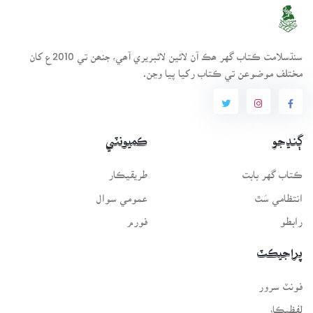
سنڌسلامت ڪتاب گهر ھڪ آن لائين لائبريري آھي، جنھن تي 2010ع کان
مختلف موضوعن تي ڪتاب رکيا پيا وڃن.
ڳنڍجو
ڪميونٽي
ڪتاب گهر بابت
طريقيڪار
انتظامي سَٿ
عمومي سوال
رابطو
فورم
پراجيڪٽ
فونٽ سرور
لفظيڪار