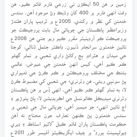
زمين م هن 50 ايڪڙن تي زرعي فارم قائم ڪيو. هن
وقت انهي فارم ۾ 400 کان وڌيڪ وڻ موجود آهن. سندس
خدمتن کي نظر ۾ رکندي، 2005ع ۾ ٿرديپ پاران هلندڙ
وزيراعظم پاڪستان جي چوپائي مال بابت پروجيڪٽ جو
پروجيڪٽ ڪو آرڊينيٽر مقرر ڪيو ويو جتي هن 2008ع
تائين خدمتون سرانجام ڏنيون. ڊاڪٽر جئمل ڌناڻي، کوجنا
جي ميدان ۾ هٿرادو ٻج رکائڻ واري شعبي ۾ تمام گهڻو
ڪم ڪيو آهي. کيس انهن خدمتن جي عيوض، عالمي
بئنڪ جي مختلف پروجيڪٽن ۾ ڪم ڪرڻ جي ذميواري
پڻ سونپي ويئي. هن وٽرنريءَ جي شعبي کي مضبوط ڪرڻ
لاءِ به تمام گهڻو ڪم ڪيو آهي. انهي ڏِس ۾ هن پاڪستان
وٽرنري ميڊيڪل ڪائونسل جي اڪريڊيشن لاءِ پاڻ پتوڙيو ۽
اڄ تائين انهيءَ جو ميمبر آهي. چوپائي مال جي شعبي ۾
سندس خدمتون پڻ ڪنهن تعارف جون محتاج نه آهن
حڪومت پاڪستان پاران قائم ڪيل ”لائيو اسٽاڪ ۽ ڊيري
ڊيولپمينٽ بورڊ“ ۾ چيف ايگزيڪيٽوَ آفيسر طور 2011ع