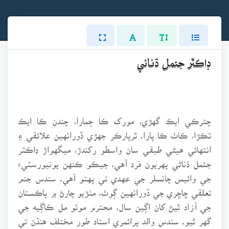
ڊاڪٽر جئمل ڌناڻي
چترڪي ايڪ گهڙي، مورک ڪا ڄمارا، چندن ڪا ايڪ
ٽڪڙا، ڪاٺ ڪا پارا. ٿرپارڪر جهڙي ڏورانهين علائقي ۽
انتهائي هيڻي طبقي سان واسطو رکندڙ، ميگهواڙ ڊاڪٽر
جئمل ڌناڻي پهريون فرد آهي، جيڪو ڪنهن يونيورسٽيءَ
جي وائيس چانسلر جي عهدي تي پهتو آهي. سندس جنم
تعلقي ڇاڇري جي ڏورانهين ڳوٺ، مٺڙيو چارڻ ۾ پاڪستان
جي آزاد ٿيڻ کان اڳين سال، محترم موٽو مل ڪاڳيه جي
گهر ٿيو. سندس والد پرائمري استاد طور مختلف هنڌن تي