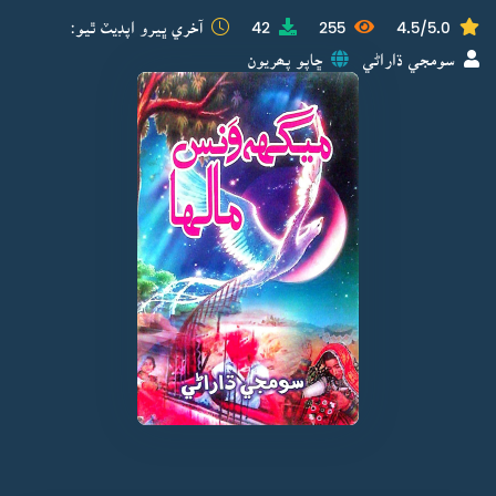
4.5/5.0
255
42
آخري ڀيرو اپڊيٽ ٿيو:
سومجي ڌاراڻي
ڇاپو پھريون