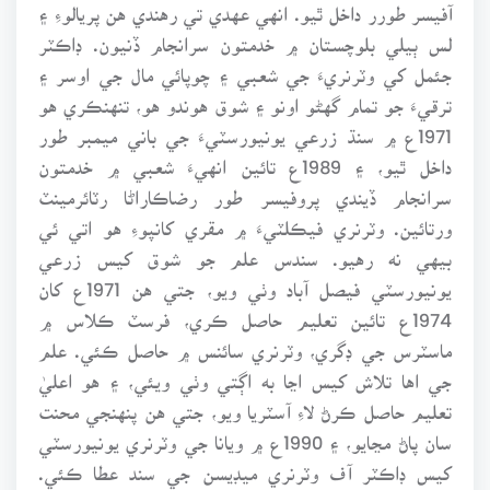
آفيسر طورر داخل ٿيو. انهي عهدي تي رهندي هن پريالوءِ ۽
لس ٻيلي بلوچستان ۾ خدمتون سرانجام ڏنيون. ڊاڪٽر
جئمل کي وٽرنريءَ جي شعبي ۽ چوپائي مال جي اوسر ۽
ترقيءَ جو تمام گهڻو اونو ۽ شوق هوندو هو، تنهنڪري هو
1971ع ۾ سنڌ زرعي يونيورسٽيءَ جي باني ميمبر طور
داخل ٿيو، ۽ 1989ع تائين انهيءَ شعبي ۾ خدمتون
سرانجام ڏيندي پروفيسر طور رضاڪاراڻا رٽائرمينٽ
ورتائين. وٽرنري فيڪلٽيءَ ۾ مقري کانپوءِ هو اتي ئي
بيهي نه رهيو. سندس علم جو شوق کيس زرعي
يونيورسٽي فيصل آباد وٺي ويو، جتي هن 1971ع کان
1974ع تائين تعليم حاصل ڪري، فرسٽ ڪلاس ۾
ماسٽرس جي ڊگري، وٽرنري سائنس ۾ حاصل ڪئي. علم
جي اها تلاش کيس اڃا به اڳتي وٺي ويئي، ۽ هو اعليٰ
تعليم حاصل ڪرڻ لاءِ آسٽريا ويو، جتي هن پنهنجي محنت
سان پاڻ مڃايو، ۽ 1990ع ۾ ويانا جي وٽرنري يونيورسٽي
کيس ڊاڪٽر آف وٽرنري ميڊيسن جي سند عطا ڪئي.