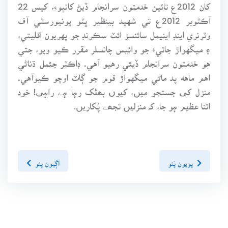
کان 2012ع تائين خدمتون سرانجام ڏيڻ کانپوءِ، کيس 22
آڪٽوبر 2012ع تي شهيد بينظير ڀٽو يونيورسٽي آف
وٽرنري اينڊ اينيمل سائنسز ائٽ سڪرنڊ جو پهريون اقليتي،
۽ ميگهواڙ جاتيءَ جو وائيس چانسلر مقرر ڪيو ويو، جتي
هو خدمتون سرانجام ڏيئي رهيو آهي. ڊاڪٽر جئمل ڌناڻي
اهم ماهه پد ماڻي ميگهواڙ قوم جو ڳاٽ اوچو ڪيوآهي.
منزل کی جستجو میں، کیوں بھٹک رہا ہے راہی! خود
اتنا عظیم ہو جا، کہ منزلیں تجھے پُکاریں۔
پويون پَنو
اڳيون پنو