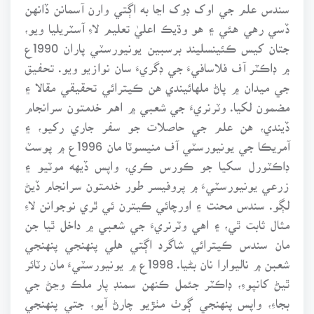
سندس علم جي اوک ڊوک اڃا به اڳتي وارن آسمانن ڏانهن
ڏسي رهي هئي ۽ هو وڌيڪ اعليٰ تعليم لاءِ آسٽريليا ويو،
جتان کيس ڪئينسليند برسبين يونيورسٽي پاران 1990ع
۾ ڊاڪٽر آف فلاسافيءَ جي ڊگريءَ سان نوازيو ويو. تحفيق
جي ميدان ۾ پاڻ ملهائيندي هن ڪيترائي تحقيقي مقالا ۽
مضمون لکيا. وٽرنريءَ جي شعبي ۾ اهم خدمتون سرانجام
ڏيندي، هن علم جي حاصلات جو سفر جاري رکيو، ۽
آمريڪا جي يونيورسٽي آف منيسوٽا مان 1996ع ۾ پوسٽ
ڊاڪٽورل سکيا جو ڪورس ڪري، واپس ڏيهه موٽيو ۽
زرعي يونيورسٽيءَ ۾ پروفيسر طور خدمتون سرانجام ڏيڻ
لڳو. سندس محنت ۽ اورچائي ڪيترن ئي ٿري نوجوانن لاءِ
مثال ثابت ٿي، ۽ اهي وٽرنريءَ جي شعبي ۾ داخل ٿيا جن
مان سندس ڪيترائي شاگرد اڳتي هلي پنهنجي پنهنجي
شعبن ۾ ناليوارا نان بڻيا. 1998ع ۾ يونيورسٽيءَ مان رٽائر
ٿيڻ کانپوءِ، ڊاڪٽر جئمل ڪنهن سمنڊ پار ملڪ وڃڻ جي
بجاءِ، واپس پنهنجي ڳوٺ مٺڙيو چارڻ آيو، جتي پنهنجي