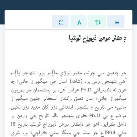
ڊاڪٽر موهن ڏيوراج ٿونٽيا
جو چاهين سي چونڊ، مڻيو توڙي ماڳ، ڀورا تنهنجو ڀاڳ،
آهي تنهنجي وس ۾. (شاهه) اسان جي ميگهواڙ جاتيءَ جا
هون ته ڪيترائي Ph.D هولڊر آهن، پر پاڪستان جو پهريون
ميگهواڙ جاتيءَ سان تعلق رکندڙ اسڪالر جنهن ميگهواڙ
جاتيءَ جي تاريخ ۽ ڪلچر، ابتدائي دؤر کان جديد دؤر تائين
موضوع تي Ph.D ڪري پنهنجو نالو تاريخ جي ورقن ۾
داخل ڪرايو، اهو هو ڊاڪٽر موهن ڏيوراج ٿونٽيا تاريخ 16
مئي 1964ع جو سنڌ جي ميگا سٽي ڪراچيءَ ۾، شري