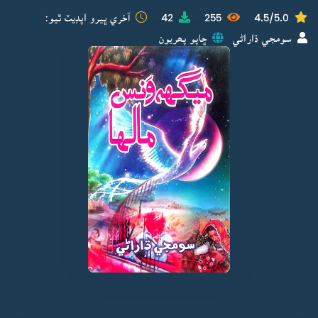
4.5/5.0
255
42
آخري ڀيرو اپڊيٽ ٿيو:
سومجي ڌاراڻي
ڇاپو پھريون