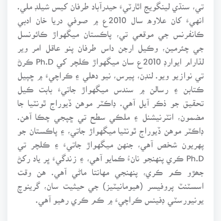
تي، سنڌي لينگويج اٿارٽيءَ حيدرآباد طرفان کيس شيلڊ ملي.
انهيءَ کان علاوه سال 2010ع ۾ صوفي دريا خان ادبي
ڪانفرنس جي موقعي تي، پاڪستان ميگهواڙ ڪائونسل
جي چئرمين، وڪيل ارجن داس طرفان پنو عاقل امر وير
لڌارام ايوارڊ 2010ع سان ميگهواڙ ڪلچر کي Ph.D ڪرڻ
تي نوازيو ويو. لنڊن، پيرس، نيو دهلي ۽ ڪراچيءَ ۾ ڇپيل
ڪتابن ۽ رسالن ۾ سندس ميگهواڙ جاتيءَ بابت ڪيل
تحقيق جو ذڪر آيل آهي. ڊاڪٽر موهن ڏيوراج ٿونٽيا جا
مضمون، انٽرنيشنل ۽ ملڪي سطح تي ڇپجي چڪا آهن.
ڊاڪٽر موهن ڏيوراج ٿونٽيا ميگهواڙ جاتي، ۽ پاڪستان جو
پهريون شخص آهي، جنهن ميگهواڙ جاتيءَ ۽ ڪلچر تي
Ph.D ڪري پنهنجو نانءُ ڪمايو آهي، ۽ زندگيءَ ڀر ياد رکڻ
جھڙو ڪم ڪري، پنهنجي مهانتا ماڻي آهي. هن وقت
اسسٽنٽ پروفيسر (هيومانيٽيز) جي حيثيت سان، گرينوچ
يونيورسٽي ڊفينس ڪراچيءَ ۾ ڪم ڪري رهيو آهي.