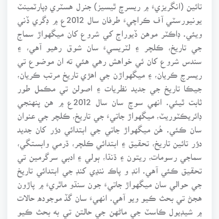
تائين (انگريزيءَ ۾ ريسرچ ٿيسيز) جنرل هسٽري ڊپارٽمينٽ
يونيورسٽي آف ڪراچيءَ طرفان سال 2012ع ۾ ڊگري ڏني
ويئي. ڊاڪٽر موهن ڏيوراج کي شروع کان ميگهواڙ سماج
جي تاريخ، ڪلچر ۽ لٽريسيءَ سان شوق رهيو آهي، ۽
سندس شروع کان ئي خواهش رهي هئي ته ان موضوع تي
ريسرچ ڪريان، ۽ ميگهواڙن جي اهڙي تاريخ مرتب ڪريان،
جيڪا تاريخ جي جديد نظريات ۽ اصولن تي مڪمل طور
ثابت ٿيئي. انهي سوچ سان سال 2012ع ۾ هن پنهنجي
ڊائريڪٽوريٽ، ميگهواڙ جاتيءَ جي تاريخ، ڪلچر جي عنوان
سان ڪئي. هُن ميگهواڙ جاتي جي ابتدائي دؤر کان جديد
دؤر تائين تاريخ، تحقيق ۽ ابتدائي ڪلچر، ڌرمي وابستگي،
سماجي رسومات، ريتون ۽ ڌنڌا، ٻولي ۽ ادبي سرگرمين تي
تحقيق ڪئي آهي. انڊ و پاڪ ننڍي کنڊ جي ابتدائي تاريخ
جي حوالي سان ميگهواڙ جاتيءَ جون سنڌو ماٿريءَ ۾ پاڙون
هجڻ تي بحث ڪيو ويو آهي. انهيءَ سان گڏ موجوده حالات
۾ شيڊيول ڪاسٽ جي ماڻهن جي حالتن تي به بحث ڪيو