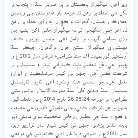
ويو آهي. ميگهواڙ پاڪستان ۾ ٻن صوبن سنڌ ۽ پنجاب ۾
لکن جي تعداد ۾ رهن ٿا. سرحد پار هندوستان جي رياستن
جھڙوڪ راجستان، گجرات ۽ ڪڇ ۾ به وڏي تعداد ۾ رهن
ٿا. اهو چئي سگهجي ٿو ته ميگهواڙ جاتي ڏکڻ ايشيا جي
وڏي سماجي گروپ ۾ شامل آهي. سندس پهريون ڪتاب
مهيشوري ميگهواڙ سنتن جون درگاهون، جيڪو سنڌ
آرڪائيز گورنمينٽ آف سنڌ ڪراچيءَ طرفان سال 2012ع ۾
ڇپيو آهي. هُن تحقيق بابت ڪيترائي ٽوئر ۽ سيمينارن ۾
شرڪت ڪئي آهي، جنهن تي کيس سرٽيفڪيٽ ۽ ايوارڊ
مليل آهن، جو سندس هڪ رڪارڊ آهي. تازو انٽرنيشنل
سيمينار “سنڌ صدين کان” سنڌ مدرسه الاسلام يونيورسٽي
ڪراچيءَ ۾ مورخه 26،25،24 مارچ 2014ع تي منعقد ٿيو،
جنهن ۾ هن شرڪت ڪئي، جتي ماموئي فقيرن جي حقيقت
۽ ڪڇ ۽ سنڌ جي عظيم روحاني شخصيت شري مامئي ڏيو
بابت مقالو پڙهيو، جنهن تي کيس شيلڊ سان نوازيو ويو.
سال 2010ع ۾ صوفي دريا خان ادبي ڪانفرنس جي موقعي