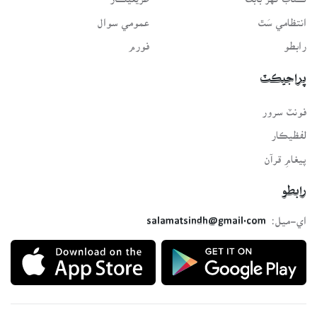
انتظامي سَٿ
عمومي سوال
رابطو
فورم
پراجيڪٽ
فونٽ سرور
لفظيڪار
پيغامِ قرآن
رابطو
اي-ميل:
salamatsindh@gmail.com