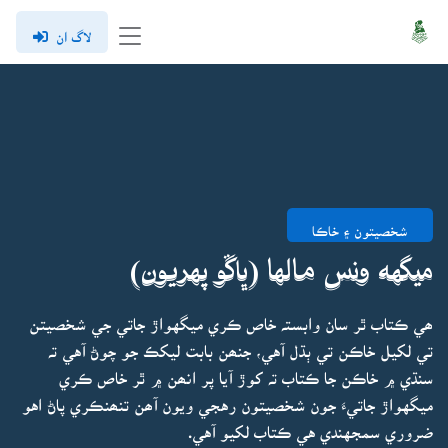
لاگ ان
شخصيتون ۽ خاڪا
ميگهه ونس مالها (ڀاڱو پهريون)
ھي ڪتاب ٿر سان وابستہ خاص ڪري ميگهواڙ جاتي جي شخصيتن
تي لکيل خاڪن تي ٻڌل آهي، جنھن بابت ليکڪ جو چوڻ آهي تہ
سنڌي ۾ خاڪن جا ڪتاب تہ کوڙ آيا پر انھن ۾ ٿر خاص ڪري
ميگهواڙ جاتيءَ جون شخصيتون رهجي ويون آھن تنھنڪري پاڻ اهو
ضروري سمجهندي هي ڪتاب لکيو آهي.