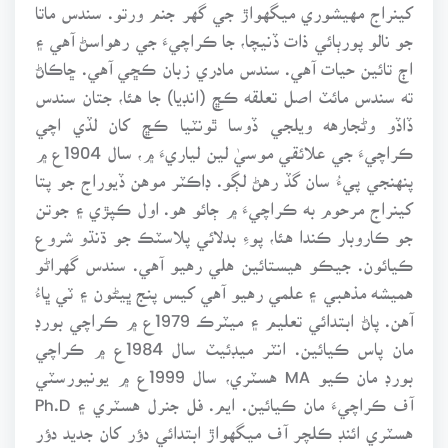
کينراج مهيشوري ميگهواڙ جي گهر جنم ورتو. سندس ماتا
جو نالو پورٻائي ذات ڏنيچا، جا ڪراچيءَ جي رهواسڻ آهي ۽
اڄ تائين حيات آهي. سندس مادري زبان ڪڇي آهي. ڇاڪاڻ
ته سندس مائٽ اصل تعلقه ڪڇ (انڊيا) جا هئا، جتان سندس
ڏاڏو وڻجارهه ويلجي ڏوسا ٿونٽيا ڪڇ کان لڏي اچي
ڪراچيءَ جي علائقي موسيٰ لين لياريءَ ۾، سال 1904ع ۾
پنهنجي پيءُ سان گڏ رهڻ لڳو. ڊاڪٽر موهن ڏيوراج جو پتا
کينراج مرحوم به ڪراچيءَ ۾ ڄائو هو. اول ڪپڙي ۽ جوتن
جو ڪاروبار ڪندا هئا، پوءِ بدلائي پلاسٽڪ جو ڌنڌو شروع
ڪيائون. جيڪو هيستائين هلي رهيو آهي. سندس گهراڻو
هميشه مذهبي ۽ علمي رهيو آهي کيس پنج ڀيڻون ۽ ٽي ڀاءُ
آهن. پاڻ ابتدائي تعليم ۽ ميٽرڪ 1979ع ۾ ڪراچي بورڊ
مان پاس ڪيائين. انٽر ميڊئيٽ سال 1984ع ۾ ڪراچي
بورڊ مان ڪيو MA هسٽري، سال 1999ع ۾ يونيورسٽي
آف ڪراچيءَ مان ڪيائين. ايم. فل جنرل هسٽري ۽ Ph.D
هسٽري ائنڊ ڪلچر آف ميگهواڙ ابتدائي دؤر کان جديد دؤر