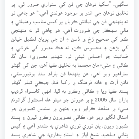
سگهي. ”سکيا توهان جي فن کي سنواري ضرور ٿي، پر
تخليق توهان جي اندر ۾ موجود هوندي آهي.“ هو چاهي ٿو
ته پنهنجي فن جي نمائش ڪريان پر کيس مناسب رهنمائي ۽
مالي سهڪار جي ضرورت آهي. هو چاهي ٿو ته منهنجي
ڪم کي صحيح رُخ ۾ ڏسن ۽ ان جي پويان لڪيل خيالن
کي پڙهن ۽ محسوس ڪن، ته هڪ مصور کي خوشي ۽
طمانيت جو احساس ٿيئي ٿو. شهديو مصوريءَ سان گڏ
ڪاٺي ۽ مٽيءَ مان مجسما به تخليق ڪيا آهن، جن کي گهڻو
ساراهيو ويو آهي. هن پنهنجا فن پاراه سنڌ يونيورسٽي،
فائن آرٽ ۽ خانه فرهنگ ۾ رکيا هُئا، جيڪي تمام گهڻو
پسند ڪيا ويا ۽ ڪافي وڪرو به ٿيا. انهي کانسواءِ ٿرديپ
پاران سال 2005ع ۾ عورتن جو ميلو هاءِ اسڪول گرائونڊ
مٺيءَ ۾ منقعد ڪرايو ويو، جنهن ۾ سندس تصويرن جو
اسٽال لڳايو ويو هو، ڪافي تصويرون وڪرو ٿيون ۽ پسند
ڪيون ويون. پاڻ ٿوري ٿوري شاعري به ڪندو آهي ۽ کيس
ڀٽائي صاحب، شيخ اياز ۽ استاد بخاريءَ جي شاعري پسند