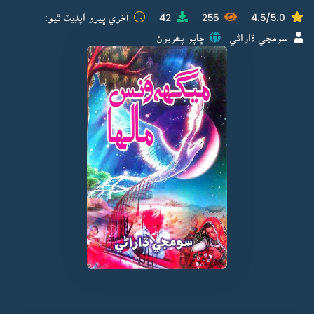
4.5/5.0
255
42
آخري ڀيرو اپڊيٽ ٿيو:
سومجي ڌاراڻي
ڇاپو پھريون