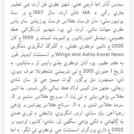
سندس اُڏام اڃا اوچي هئي، تنهن ڪري هُن آرٽ جي تعليم
جاري رکي ۽ MA فائن آرٽ سال 1997ع ۾ سنڌ
يونيورسٽيءَ مان فرسٽ ڪلاس فرسٽ پوزيشن سان پاس
ڪري مهانتا ماڻي. تُرت ئي پوءِ شهديو ڏونگراڻي هڪ
ڪمپني، نيشنل ائڊورٽائيزر پرائيويٽ لميٽڊ ۾ 1999ع کان
2000ع تائين نوڪري ڪئي، ۽ گڏوگڏ انگريزي مئگزين
Wings and Ashia travel News ۾ اسسٽنٽ ايڊيٽر طور
به ڪم ڪيو. پوءِ اُتان نوڪري ڇڏي واپس ٿر وسايائين، ۽
تاريخ 1 جنوري 2001ع تي شريمتي شنڪوتلا عرف ديوي،
ڌيءَ مينهدرو مل پرگڙو، ڳوٺ ميمڻ جي تڙ سان شادي
رچائي، جنهن مان کيس اولاد هڪ نياڻي نالي شبنم، جا اٺين
ڪلاس پڙهي پئي ۽ ٽي پُٽ 1. سرويچ ڪلاس ستين ۾ 2.
سرمد ڪلاس ٽئين ۾ ۽ 3. سرتاج ڪلاس پهرئين ۾ پڙهي
رهيا آهن. پاڻ سنڌي، اردو، انگريزي، ڍاٽڪي ۽ ٿوري هندي
به ڳالهائي ۽ لکي پڙهي سگهي ٿو. شاديءَ کانپوءِ ٿرديپ ۾
2002ع ڌاري پروگرام اسسٽنٽ جي نوڪري تي لڳو، ۽ اڃا