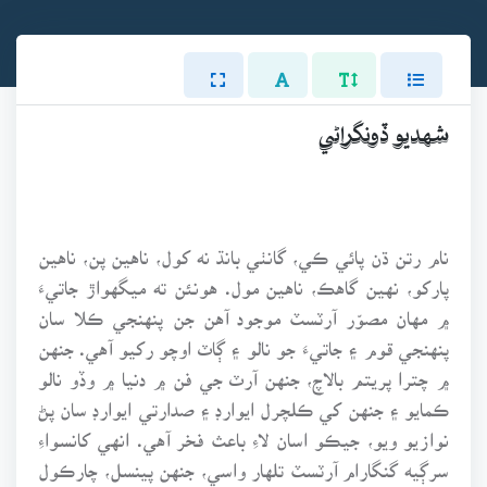
شهديو ڏونگراڻي
نام رتن ڌن پائي ڪي، گانٺي بانڌ نه کول، ناهين پن، ناهين
پارکو، نهين گاهڪ، ناهين مول. هونئن ته ميگهواڙ جاتيءَ
۾ مهان مصوّر آرٽسٽ موجود آهن جن پنهنجي ڪلا سان
پنهنجي قوم ۽ جاتيءَ جو نالو ۽ ڳاٽ اوچو رکيو آهي. جنهن
۾ چترا پريتم بالاچ، جنهن آرٽ جي فن ۾ دنيا ۾ وڏو نالو
ڪمايو ۽ جنهن کي ڪلچرل ايوارڊ ۽ صدارتي ايوارڊ سان پڻ
نوازيو ويو، جيڪو اسان لاءِ باعث فخر آهي. انهي کانسواءِ
سرڳيه گنگارام آرٽسٽ تلهار واسي، جنهن پينسل، چارڪول