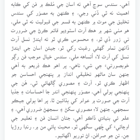
آهي. سندس سوچ آهي ته اسان جي مُلڪ ۾ فن کي ڪابه
اهميت نه ٿي ڏني وڃي، ۽ ڪنهن به مصوّر کي سندس
تخليق جي موٽ ۾ ڪنهن به قسم جي قبوليت نه ٿي ملي.
هو مٺي شهر ۾ هڪ آرٽ اسٽوڊيو قائم ڪرڻ جي ضرورت
تي زور ڏي ٿو، ۽ محسوس ڪري ٿو ته ايندڙ نسل آرٽ
ڏانهن تمام گهڻي رغبت رکي ٿو، جيئن اسان جي ايندڙ
نسل کي آرٽ لاءِ اُتساهه ملي. سندس خيال موجب فن رڳو
خوبصورتيءَ جي شيءِ ناهي. پر اهو هڪ ذريعو به آهي
جنهن سان ماڻهو تخليقي انداز ۾ پنهنجي احساسن جو
اظهار ڪري ٿو. آرٽ ۽ مصوري ڳالهائي ٿي. هُن جي
پنهنجي ٻولي آهي. مصوّر پنهنجي اندر جا احساسات ۽ جذبا
آرٽ جي صورت ۾ عوام کي ٻڌائين ٿا، پر اها ٻولي جيڪو
سمجهي. جنهن لاءِ مصوري سکڻ ۽ سمجهڻ ضروري آهي، ۽
علم ئي بنيادي ڏاڪو آهي، جتان انسان فن ۽ تعليم جي
اوچائيءَ کي ڇُهي سگهي ٿو. محبت پائي من ۾، رنڊا روڙيا
جن، تن جو صرافن، اڻ توريو اگهائيو.