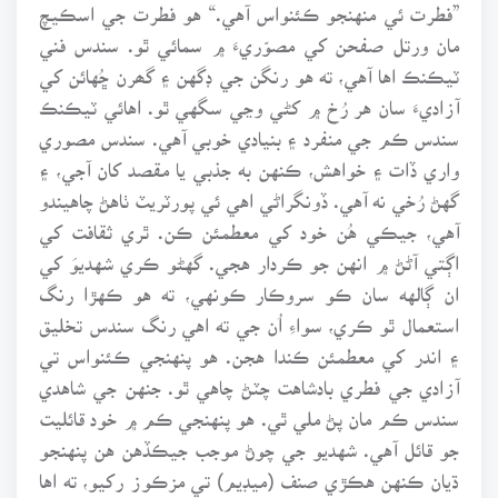
”فطرت ئي منهنجو ڪئنواس آهي.“ هو فطرت جي اسڪيچ
مان ورتل صفحن کي مصوّريءَ ۾ سمائي ٿو. سندس فني
ٽيڪنڪ اها آهي، ته هو رنگن جي ڊگهن ۽ گھرن ڇُهائن کي
آزاديءَ سان هر رُخ ۾ کڻي وڃي سگهي ٿو. اهائي ٽيڪنڪ
سندس ڪم جي منفرد ۽ بنيادي خوبي آهي. سندس مصوري
واري ڏات ۽ خواهش، ڪنهن به جذبي يا مقصد کان آجي، ۽
گهڻ رُخي نه آهي. ڏونگراڻي اهي ئي پورٽريٽ ٺاهڻ چاهيندو
آهي، جيڪي هُن خود کي معطمئن ڪن. ٿري ثقافت کي
اڳتي آڻڻ ۾ انهن جو ڪردار هجي. گهڻو ڪري شهديوَ کي
ان ڳالهه سان ڪو سروڪار ڪونهي، ته هو ڪهڙا رنگ
استعمال ٿو ڪري، سواءِ اُن جي ته اهي رنگ سندس تخليق
۽ اندر کي معطمئن ڪندا هجن. هو پنهنجي ڪئنواس تي
آزادي جي فطري بادشاهت چٽڻ چاهي ٿو. جنهن جي شاهدي
سندس ڪم مان پڻ ملي ٿي. هو پنهنجي ڪم ۾ خود قائليت
جو قائل آهي. شهديو جي چوڻ موجب جيڪڏهن هن پنهنجو
ڌيان ڪنهن هڪڙي صنف (ميڊيم) تي مزڪوز رکيو، ته اها