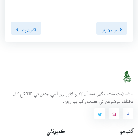
پويون پَنو
اڳيون پنو
سنڌسلامت ڪتاب گهر ھڪ آن لائين لائبريري آھي، جنھن تي 2010ع کان
مختلف موضوعن تي ڪتاب رکيا پيا وڃن.
ڳنڍجو
ڪميونٽي