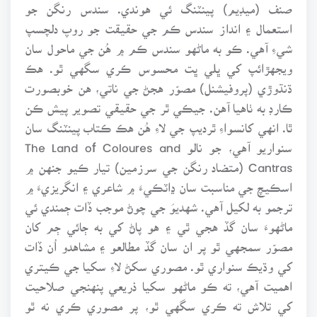
صنف (ميڊيم) پينٽنگ ئي هوندي. سندس رنگن جو
استعمال ۽ انداز سندس ڪم جي حقيقت جو روپ دلچسپ
شيءِ آهي. ڪو به ماڻهو سندس ڪم ۾ هُن جي ماحول سان
ويجهڙائپ کي ڀلي ڀت محسوس ڪري سگهي ٿو. هڪ
ڌنڌوڙي (پروفيشنل) مصوّر هجڻ جي ناتي، هن خوبصورت
ڪارڊ به ٺاهيا آهن. جيڪي ٿر جي حقيقي تصوير پيش ڪن
ٿا. انهي کانسواءِ ٿرديپ جي لاءِ هُن هڪ ڪتاب پينٽنگ سان
سنواريو آهي، جو نالو The Land of Coloures and
Cantras (متضاد رنگن جي سرزمين) تيار ڪيو جنهن ۾
اسڪيچ جي مناسبت سان ڍاٽڪيءَ ۾ شاعري ۽ انگريزيءَ ۾
ترجمو به لکيل آهي. شهديوَ جي چوڻ موجب ڏات ڄمندي ئي
ماڻهوءَ سان گڏ هجي ٿي ۽ هو پاڻ کي به ڄائي ڄم کان
مصوّر سمجهي ٿو پر ان سان گڏ مطالعو ۽ مشاهدو اُن ڏات
کي وڌيڪ سنواري ٿو. مصوري سکڻ لاءِ سکيا جي ڪيتري
اهميت آهي، ته ڪو ماڻهو سکيا ذريعي پنهنجي صلاحيت
کي تلاش ته ڪري سگهي ٿو، پر مصوري ڪري نه ٿو