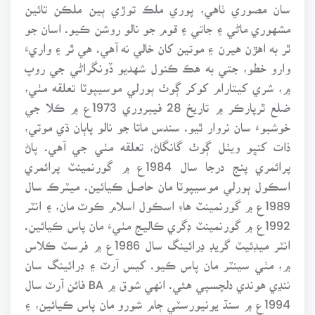
سان مصوري ٺاهي، پوري ملڪ توڙي ٻين ملڪن تائين
مشهوري ماڻي ۽ جاتي ۽ قوم جو نالو روشن ڪيو. اسان جو
ٿر به اهڙن هيرن ۽ موتين کان خالي نه آهي. هي ٿر ۽ واريءَ
وارو خطو، جتي به هڪ ڪنول شهديو ڏونگراڻي جي روپ
۾، شري کيتارام کوکر ڳوٺ ٻورلي موسيپوٽا تعلقه مٺي،
ضلع ٿرپارڪر ۾ تاريخ 28 فيبروري 1973ع ۾ ڪلا جي
خوشبوءَ سان نروار ٿيو. سندس ماتا جو نالو پاٻان ڌي موتي،
ذات کنڀو ويٺل ڳوٺ گانگاڻ، تعلقه مٺي جي آهي. پاڻ
پرائمري پنج درجا سال 1984ع ۾ گورنمينٽ پرائمري
اسڪول ٻورلي موسيپوٽا مان حاصل ڪيائين. ميٽرڪ سال
1989ع ۾ گورنمينٽ هاءِ اسڪول اسلام ڪوٽ مان، ۽ انٽر
1992ع ۾ گورنمينٽ ڊگري ڪاليج مٺيءَ مان پاس ڪيائين.
انٽر ميڊئيٽ گريڊ ڊرائينگ سال 1986ع ۾ فرسٽ ڪلاس
۾، مٺي سينٽر مان پاس ڪيو. کيس آرٽ ۽ ڊرائينگ سان
ننڍي هوندي دلچسپي هئي. انهي شوق ۾ BA فائن آرٽ سال
1994ع ۾ سنڌ يونيورسٽي ڄام شورو مان پاس ڪيائين، ۽