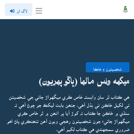
لاگ ان
شخصيتون ۽ خاڪا
ميگهه ونس مالها (ڀاڱو پهريون)
ھي ڪتاب ٿر سان وابستہ خاص ڪري ميگهواڙ جاتي جي شخصيتن
تي لکيل خاڪن تي ٻڌل آهي، جنھن بابت ليکڪ جو چوڻ آهي تہ
سنڌي ۾ خاڪن جا ڪتاب تہ کوڙ آيا پر انھن ۾ ٿر خاص ڪري
ميگهواڙ جاتيءَ جون شخصيتون رهجي ويون آھن تنھنڪري پاڻ اهو
ضروري سمجهندي هي ڪتاب لکيو آهي.