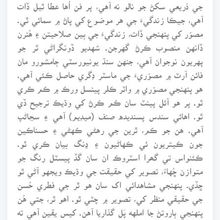
جي ذريعي سکڻ جو نالو نه آهي، پر فن اُها عطا ٿيل ڏات
آهي، جيڪا زندگيءَ جي هر موضوع کي پاڻ ۾ سمائي ٿي.
مصوّر کي پنهنجي ڏات، زندگيءَ جي ٻين صلاحيتن ۽ هُنرن
ڏانهن منصوب ڪرڻ گهرجن. شهديو ڏونگراڻي ٿر جو
پهريون نوجوان آهي، جنهن سنڌ يونيورسٽي ڄامشورو مان
فائن آرٽ ۾ مصوّريءَ جي ماسٽر ڊگري حاصل ڪئي آهي.
هو پنهنجي مصوّري ۾ واٽر ڪلر پينسل ورڪ ۾ ڪم ڪري
ٿو. پر هو آئل پينٽ سان ڪم ڪرڻ کي وڌيڪ ترجيح ڏي
ٿو. اهائي سندس پسنديده صنف (ميڊيم) آهي ۽ سڃاڻپ
آهي. هن جو ڪم، ٿرين جي رهڻي ڪهڻي ۽ حسناڪين
جون ڪيتريون ئي ڪهاڻيون ۽ ڍنگ بيان ڪري ٿو.
ڪئنواس تي گھرا اسٽروڪ ان سان گڏ پيسٽل رنگ جو
متوازن ڇُهاءُ، تصوير کي حقيقت جي وڌيڪ ويجهو آڻي ٿو
ڇڏي. پنهنجي مشاهدائي اک سان هو ٿر جي فطري حُسن
جي حقيقي منظر کي، تصوير ۾ چٽي ٿو. اهو ٿر، جتي هُن
پنهنجي ٻاروتڻ جا املهه پَل گذاريا آهن. کيس يقين آهي ته