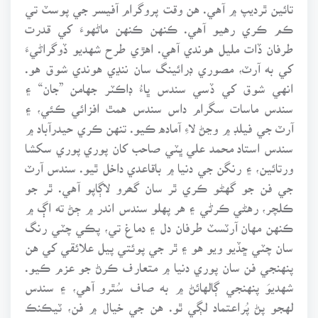
تائين ٿرديپ ۾ آهي. هن وقت پروگرام آفيسر جي پوسٽ تي
ڪم ڪري رهيو آهي. ڪنهن ڪنهن ماڻهوءَ کي قدرت
طرفان ڏات مليل هوندي آهي. اهڙي طرح شهديو ڏوگراڻيءَ
کي به آرٽ، مصوري ڊرائينگ سان ننڍي هوندي شوق هو.
انهي شوق کي ڏسي سندس ڀاءُ ڊاڪٽر جهامن ”جان“ ۽
سندس ماسات سگرام داس سندس همٿ افزائي ڪئي، ۽
آرٽ جي فيلڊ ۾ وڃڻ لاءِ آماده ڪيو. تنهن ڪري حيدرآباد ۾
سندس استاد محمد علي ڀٽي صاحب کان پوري پوري سکشا
ورتائين، ۽ رنگن جي دنيا ۾ باقاعدي داخل ٿيو. سندس آرٽ
جي فن جو گهڻو ڪري ٿر سان گھرو لاڳاپو آهي. ٿر جو
ڪلچر، رهڻي ڪرڻي ۽ هر پهلو سندس اندر ۾ ڄڻ ته اڳ ۾
ڪنهن مهان آرٽسٽ طرفان دل ۽ دماغ تي، پڪي چٽي رنگ
سان چٽي ڇڏيو ويو هو ۽ ٿر جي پوئتي پيل علائقي کي هن
پنهنجي فن سان پوري دنيا ۾ متعارف ڪرڻ جو عزم ڪيو.
شهديوَ پنهنجي ڳالهائڻ ۾ به صاف سُٿرو آهي، ۽ سندس
لهجو پڻ پُراعتماد لڳي ٿو. هن جي خيال ۾ فن، ٽيڪنڪ