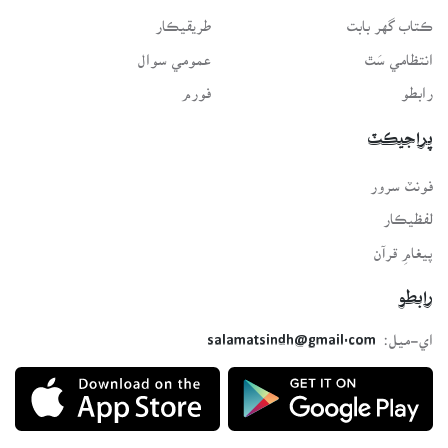
ڪتاب گهر بابت
طريقيڪار
انتظامي سَٿ
عمومي سوال
رابطو
فورم
پراجيڪٽ
فونٽ سرور
لفظيڪار
پيغامِ قرآن
رابطو
اي-ميل:
salamatsindh@gmail.com