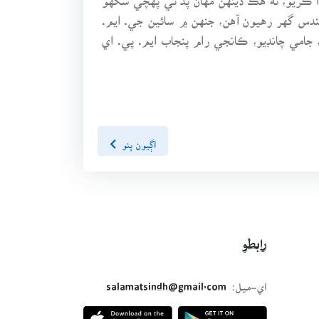
دس گهر رهيون آهن، جنهن ۾ سائين جي. ايم.
جامي چانڊيو، ڪانجي رام پنجاب ايم. پي. اي
اڳيون پنو
رابطو
اي-ميل:
salamatsindh@gmail.com