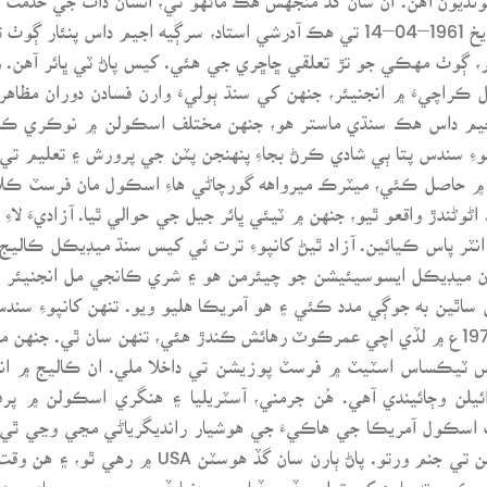
شخص شري ڊاڪٽر اڀيمان صاحب آهي، جنهن تاريخ 1961–04–14 تي هڪ آدرشي استاد، 
ر، ڳوٺ مهڪي جو تڙ تعلقي ڇاڇري جي هئي. کيس پاڻ ٽي ڀائر آهن. و
 ڪراچيءَ ۾ انجنيئر، جنهن کي سنڌ ٻوليءَ وارن فسادن دوران مظاه
 اجيم داس هڪ سنڌي ماستر هو، جنهن مختلف اسڪولن ۾ نوڪري ڪئي.
ِ سندس پتا ٻي شادي ڪرڻ بجاءِ پنهنجن پٽن جي پرورش ۽ تعليم تي ڌ
 ۾ حاصل ڪئي، ميٽرڪ ميرواهه گورچاڻي هاءِ اسڪول مان فرسٽ ڪلا
ڻندڙ واقعو ٿيو، جنهن ۾ ٽيئي ڀائر جيل جي حوالي ٿيا. آزاديءَ لا
ن ميڊيڪل ايسوسيئيشن جو چيئرمن هو ۽ شري ڪانجي مل انجنيئر ج
ان USA وڃو، انهيءَ ۾ ٻن ساٿين به جوڳي مدد ڪئي ۽ هو آمريڪا هليو ويو. تنهن 
ذات کيهاڙا اصل ڳوٺ چارنور تعلقي ڇاڇرو، پر1971ع ۾ لڏي اچي عمرڪوٽ رهائش ڪندڙ هئي، تنه
 ٽيڪساس اسٽيٽ ۾ فرسٽ پوزيشن تي داخلا ملي. ان ڪاليج ۾ انتها
ن وڄائيندي آهي. هُن جرمني، آسٽريليا ۽ هنگري اسڪولن ۾ پرفار
يٽ اسڪول آمريڪا جي هاڪيءَ جي هوشيار رانديگرياڻي مڃي وڃي ٿي
پهريون ميگهواڙ آهي، جنهن آمريڪا جي سرزمين تي
 ڪري ته ٻارن کي تعليم ڏيو، ڏياريو ۽ دنيا ڏسو ۽ سهپ جو مادو پي