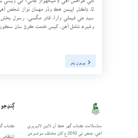
ٿا. ڊاڪٽر اڀيمن هڪ وڏو مهمان نواز شخص آه
سيد جي فيملي وارا، قادر مگسي، رسول بخش پل
وغيره شامل آهن. کيس خدمت ڪرڻ سان سڪون 
پويون پَنو
ڳنڍجو
سنڌسلامت ڪتاب گهر ھڪ آن لائين لائبريري
ڪتاب گهر
آھي، جنھن تي 2010ع کان مختلف موضوعن
انتظامي 