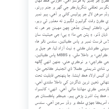
سرڳيه اجيم داس پنئار ڳوٺ تگوسر تعلقي ننگرپارڪر جي گهر ۾ جنم ورتو.
ڏو موهن لال جو پوليس کاتي ۾ آهي. ٻيو نمبر
ري ڪرڻ وقت گوليون لڳيون ته معذور ٿي ويو.
 ڊاڪٽر اڀيمان جڏهن ڇهن مهينن جو هو، ته
يان ڏنو، ۽ پٽن جي ماءُ ۽ پيءُ جي حيثيت سان
س فرسٽ نمبر ۾ پاس ڪيائين. سندس نالو هاءِ
ءِ سڀني ڪوشش ڪئي ۽ نيٺ آزاد ٿيا، هو جيل ۾
جيلر جي ٻارن کي پڙهائيندو هو، ۽ انهي کانپوءِ انٽر پاس ڪيائين. آزاد ٿيڻ کانپوءِ ترت ئي کيس سنڌ ميڊيڪل ڪاليج ڪراچيءَ ۾ داخلا ملي، ۽ MBBS پاس ڪيائين.
ي ڪراچيءَ ۾ نوڪري هئي، جنهن انهي ڳالهه
کانپوءِ سندس شادي شريمتي ڪملا ڌي انجنيئر ڪانجي مل،
ن سان ٿي. جنهن مان کيس اولاد هڪ اينشا، جا پنهنجي قابليت تحت
ئي ذهين ترين شاگردن کي داخلا ملندي آهي.
منس ڪري مهانتا ماڻي آهي. انهيءَ کانسواءِ
. هڪ پٽ اشرن پڙهي پيو، جيڪو پاڪستان جو
 جنم ورتو. پاڻ ٻارن سان گڏ هوسٽن USA ۾ رهي ٿو، ۽ هن وقت آمريڪا جهڙي ملڪ ۾ وڏو سرجن آهي. سندس
دا ڪريو، ته هڪ ڏينهن مهان پد تي پهچي سگهو