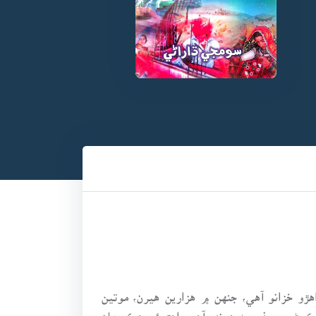
هڙو خزانو آهي، جنهن ۾ هزارين هيرن، موتين
رڻ جو جذبو به هوندو آهي. اهڙوئي هڪ مهان