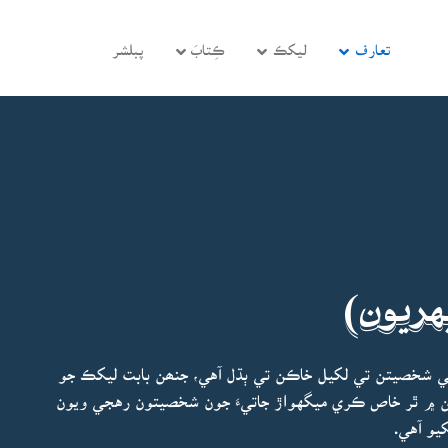
تعارف
ليکڪ
ڪِتابَ
پبلشر
هريون)
ي شخصيتن تي لکيل خاڪن تي ٻڌل آهي، جنھن بابت ليکڪ جو
نھن ۾ ٿر خاص ڪري ميگهواڙ جاتيءَ جون شخصيتون رهجي ويون
يو آهي.