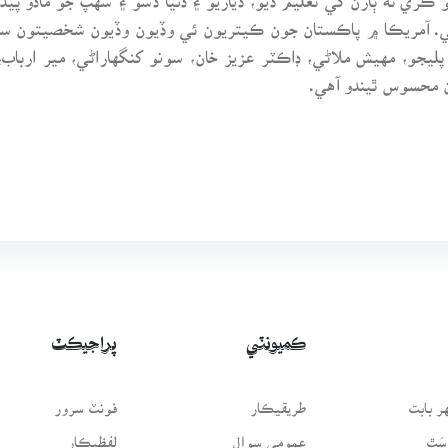
ي. آمريڪا ۾ پاڪستان جون ڪيتريون ئي وڏيون وڏيون شخصيتون سن
يجو، مهيش ملاڻي، ڊاڪٽر عزيز خان، سونو کنگهاراڻي، مير ارباب، 
محسوس ٿيندو آهي.
ڪميونٽي
پراجيڪٽ
 بابت
طريقيڪار
فونٽ سرور
سَٿ
عمومي سوال
لفظيڪار