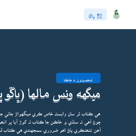
ڀاڱا
شخصيتون ۽ خاڪا
ميگهه ونس مالها (ڀاڱو پ
ھي ڪتاب ٿر سان وابستہ خاص ڪري ميگهواڙ جاتي ج
چوڻ آهي تہ سنڌي ۾ خاڪن جا ڪتاب تہ کوڙ آيا پر ا
آھن تنھنڪري پاڻ اهو ضروري سمجهندي هي ڪتاب لک