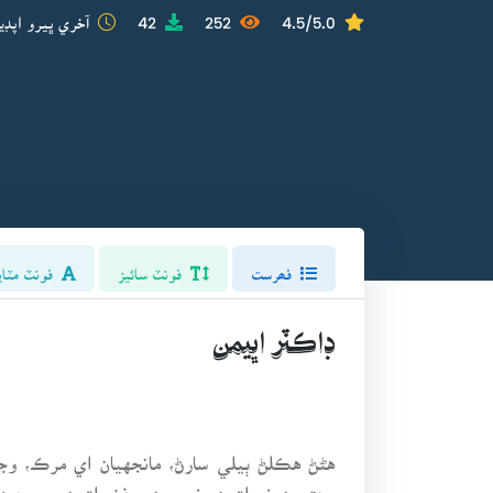
4.5/5.0
252
42
آخري ڀيرو اپڊي
فھرست
فونٽ سائيز
فونٽ مٽاي
ڊاڪٽر اڀيمن
هڻڻ هڪلڻ ٻيلي سارڻ، مانجهيان اي مرڪ، وجهن
جھڙيون خصلتون، خوبيون ۽ فضيلتون موجود هو