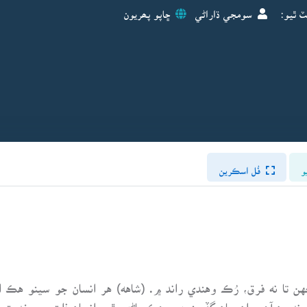
ٽ ٿيو:
سومجي ڌاراڻي
ڇاپو پھريون
و
فُل اسڪرين
 تا نه فرق، رُڪ وهندي راند ۾. (شاهه) هر انسان جو سينو هڪ ا
نديون آهن. ان سان گڏ منجهس هڪ ماڻهو ٿي، انسان ذات جي خدمت ڪ