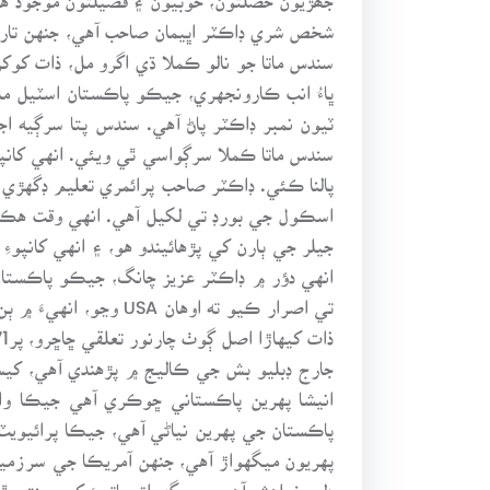
سندس ماتا جو نالو ڪملا ڌي اگرو مل، ذات کوک
ڀاءُ انب ڪارونجهري، جيڪو پاڪستان اسٽيل مل
ٽيون نمبر ڊاڪٽر پاڻ آهي. سندس پتا سرڳيه
سندس ماتا ڪملا سرڳواسي ٿي ويئي. انهي کانپوء
پالنا ڪئي. ڊاڪٽر صاحب پرائمري تعليم ڊگهڙي
اسڪول جي بورڊ تي لکيل آهي. انهي وقت هڪ اڻو
انهي دؤر ۾ ڊاڪٽر عزيز چانگ، جيڪو پاڪستا
تي اصرار ڪيو ته اوه
جارج ڊبليو بش جي ڪاليج ۾ پڙهندي آهي، کيس
انيشا پهرين پاڪستاني ڇوڪري آهي جيڪا وائيل
پاڪستان جي پهرين نياڻي آهي، جيڪا پرائيو
دلي خواهش آهي ۽ ميگهواڙ جاتيءَ کي وينتي ٿو