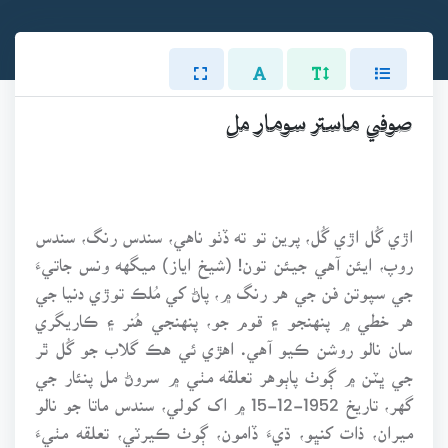
صوفي ماستر سومار مل
اڙي گُل اڙي گُل، پرين تو ته ڏٺو ناهي، سندس رنگ، سندس
روپ، ايئن آهي جيئن تون! (شيخ اياز) ميگهه ونس جاتيءَ
جي سپوتن فن جي هر رنگ ۾، پاڻ کي مُلڪ توڙي دنيا جي
هر خطي ۾ پنهنجو ۽ قوم جو، پنهنجي هُنر ۽ ڪاريگري
سان نالو روشن ڪيو آهي. اهڙي ئي هڪ گلاب جو گُل ٿر
جي ڀٽن ۾ ڳوٺ پاٻوهر تعلقه مٺي ۾ سروڻ مل پنئار جي
گهر، تاريخ 1952-12-15 ۾ اک کولي، سندس ماتا جو نالو
ميران، ذات کنڀو، ڌيءَ ڏامون، ڳوٺ ڪيرٽي، تعلقه مٺيءَ