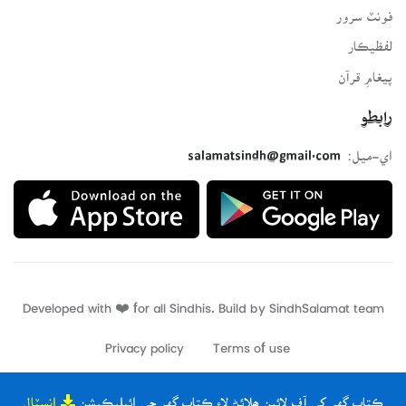
فونٽ سرور
لفظيڪار
پيغامِ قرآن
رابطو
اي-ميل:
salamatsindh@gmail.com
Developed with ❤️ for all Sindhis. Build by
SindhSalamat
team
Privacy policy
Terms of use
ڪتاب گهر کي آف لائين ھلائڻ لاءِ ڪتاب گهر جي ائپليڪيشن
انسٽال