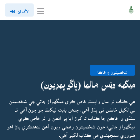
لاگ ان
شخصيتون ۽ خاڪا
ميگهه ونس مالها (ڀاڱو پهريون)
ھي ڪتاب ٿر سان وابستہ خاص ڪري ميگهواڙ جاتي جي شخصيتن
تي لکيل خاڪن تي ٻڌل آهي، جنھن بابت ليکڪ جو چوڻ آهي تہ
سنڌي ۾ خاڪن جا ڪتاب تہ کوڙ آيا پر انھن ۾ ٿر خاص ڪري
ميگهواڙ جاتيءَ جون شخصيتون رهجي ويون آھن تنھنڪري پاڻ اهو
ضروري سمجهندي هي ڪتاب لکيو آهي.