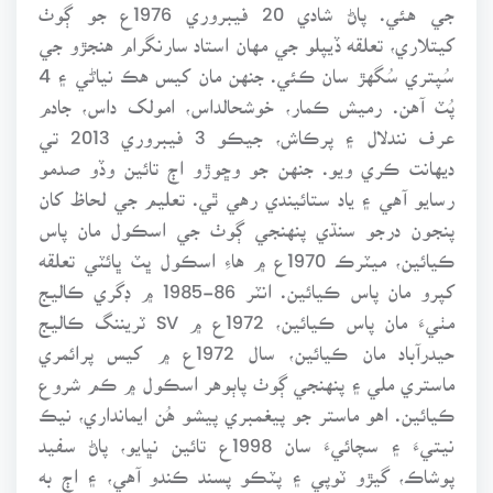
جي هئي. پاڻ شادي 20 فيبروري 1976ع جو ڳوٺ
کيتلاري، تعلقه ڏيپلو جي مهان استاد سارنگرام هنجڙو جي
سُپتري سُگهڙ سان ڪئي. جنهن مان کيس هڪ نياڻي ۽ 4
پُٽ آهن. رميش ڪمار، خوشحالداس، امولک داس، جادم
عرف نندلال ۽ پرڪاش، جيڪو 3 فيبروري 2013 تي
ديهانت ڪري ويو. جنهن جو وڇوڙو اڄ تائين وڏو صدمو
رسايو آهي ۽ ياد ستائيندي رهي ٿي. تعليم جي لحاظ کان
پنجون درجو سنڌي پنهنجي ڳوٺ جي اسڪول مان پاس
ڪيائين، ميٽرڪ 1970ع ۾ هاءِ اسڪول ڀٽ ڀائٽي تعلقه
کپرو مان پاس ڪيائين. انٽر 86-1985 ۾ ڊگري ڪاليج
مٺيءَ مان پاس ڪيائين، 1972ع ۾ SV ٽريننگ ڪاليج
حيدرآباد مان ڪيائين، سال 1972ع ۾ کيس پرائمري
ماستري ملي ۽ پنهنجي ڳوٺ پاٻوهر اسڪول ۾ ڪم شروع
ڪيائين. اهو ماستر جو پيغمبري پيشو هُن ايمانداري، نيڪ
نيتيءَ ۽ سچائيءَ سان 1998ع تائين نڀايو، پاڻ سفيد
پوشاڪ، گيڙو ٽوپي ۽ پٽڪو پسند ڪندو آهي، ۽ اڄ به