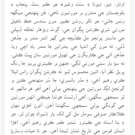
اوتار، ديو، ديوتا ۽ سنت وغيره جو ڪم سنڌ، پنجاب ۽
بلوچستان جي مندرن ۾ مورتيون ٺاهي، هُن پنهنجي ميگهه
ونس جاتيءَ جو نالو روشن ڪيو. مون سندس هڪ ٺاهيل
مورتي شري ڪرشن ڀڳوان جي، ڳوٺ ويڙهار تعلقه ڏيپلي
جي ماستر پونجو مل ڪڏيچه جي گهر اندر مندر ۾ جڏهن
ڏٺي، ته مون کي انڊيا جي بندرابن جا مندر ياد اچي ويا.
جڏهن اتي جي ڪاريگرن جي ٺهيل مورتين سان ڀيٽ ڪئي،
ته سؤ بار سٺي مورتي لڳي، جنهن ۾ ڪيتري پريم جا رنگ
ڀريل نظر آيا. ائين محسوس ٿيو ته ڪرشن ڀڳوان راس ليلا
ڪري رهيو آهي، ۽ مڌر بانسريءَ جا سُر منهنجي ڪنن ۾
گونجڻ لڳا. مورتين جي پنهنجي ٻولي آهي اُهو هر ماڻهو نه
ٿو سمجهي سگهي، اُهي آرٽسٽ هوندا جيڪي انهن مورتين
جي گونگي ٻولي سمجهي سگهندا آهن. آئون اهڙي مهان
ڪلاڪار صوفي سومار مل کي لک بار ڌنيواد چوان ٿو، جو
۽ بنا استاد جي ڪيترو سُندر ڪم ڪري رهيو آهي. اهڙا
انسان قومن جي تاريخ نشان ٿيندا آهن، جو تا حيات وسارڻ