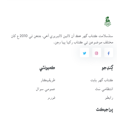
سنڌسلامت ڪتاب گهر ھڪ آن لائين لائبريري آھي، جنھن تي 2010ع کان
مختلف موضوعن تي ڪتاب رکيا پيا وڃن.
ڳنڍجو
ڪميونٽي
ڪتاب گهر بابت
طريقيڪار
انتظامي سَٿ
عمومي سوال
رابطو
فورم
پراجيڪٽ