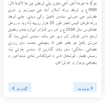
جوڳا نه هوندا آهن. اُهي مائون ڀلي مُرڪن جن جا لاکيڻا لال.
1989ع ۾ لوڪ ورثه اسلام آباد جي ميوزيم ۾ شري
ڪرشن جي مورتي سندس ٺاهيل رکي ويئي، جتي لوڪ
ورثه طرفان کيس انعام طور 25 هزار روپيه ڏنا ويا، ۽ روحل
ڪانفرس سال 2006ع ۾ امر وير لڌارام ايوارڊ جناب وڪيل
ارجڻ داس طرفان ڏنو ويو. هن وقت سندس ٽيئي پٽ گڏ
مورتن ٺاهڻ جو ڪم ڪن ٿا. پنهنجي محنت سان روزي
ڪمائي، سادگيءَ سان وقت گذارين ٿا. سندس چارئي پُٽ
رميش ڪمار، خوشحال داس ۽ امولکداس شادي شده آهن، ۽
پنهنجي پريوار ۾ خوش آهن.
پويون پَنو
اڳيون پنو