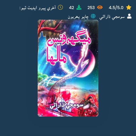
4.5/5.0
253
42
آخري ڀيرو اپڊيٽ ٿيو:
سومجي ڌاراڻي
ڇاپو پھريون