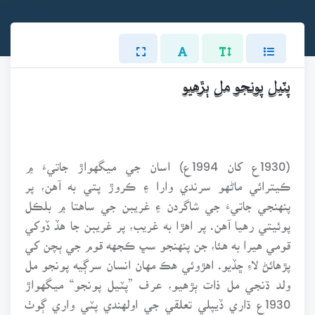
پٽيل پونجو مل ٻڙهيو
(1930ع کان 1994ع) اسان جي ميگهواڙ جاتيءَ ۾
ڪيترائي ماڻهو سرندي وارا ۽ ڪروڙ پتي به آهن، پر
پنهنجي جاتيءَ جي شاگردن ۽ غريبن جي ساهتا ۾ بلڪل
پوئيتي رهيا آهن. پر اهڙا به غريب، پر غريبن جا هڏ ڏوکي
قومي هيرا به هئا، جن پنهنجو سڀ ڪجهه قوم جي ٻچن کي
پڙهائڻ لاءِ ڇڏيو. اهڙوئي هڪ مهان انسان سرڳيه پونجو مل
ولد ڌنجي مل ذات ٻڙهيو، عرف ”پٽيل پونجو“ ميگهواڙ
1930ع ڌاري ڏيپلي تعلقي جي اولهندي پٽي واري ڳوٺ