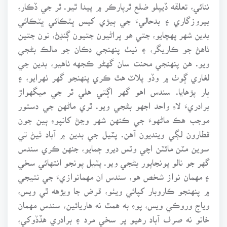
ننائي، تعلقه ڏيپلو ضلع ٿرپارڪر ۾ پيدا ٿيو. ٿر جي ڏڪار،
بيروزگاري ۽ بدحاليءَ جي ٻيڙي کيس ڀٽڪائي ڀٽڪائي
بدين شهر پهچايو، جتي هو پراڻيون جتيون ڳنڍڻ، نون جتين
ٺاهڻ جو ڪاريگر، ۽ نيٺ پنهنجي دڪان جو مالڪ بڻجي
ويو. هن پنهنجي محنت سان گهڻو ڪجهه ٺاهيو، بدين جي
لغاري ڳوٺ ۾ وڏو پلاٽ هٿ ڪري پنهنجو گهر ٺهرايو، ۽
ٻار پڙهايا. سندس اهو گهر اڳتي هلي ٿر جي ميگهواڙ
برادريءَ لاءِ واحد اجهو بڻجي ويو. ٿري ماڻهن جي دستور
موجب هڪ ماڻهوءَ جي ڪنهن شهر وڃڻ کانپوءِ ٻين جون
قطارون لڳي وينديون آهن. پٽيل جي بدين ۾ آباد ٿيڻ تي
سوين مٽن مائٽن اچي وٽس ديرو ڄمايو، جنهن ڪري سندس
گهر جو نالو پونجاپور بڻجي ويو. پٽيل پونجو انتهائي سخي
۽ مهمان نواز شخص هو، سندس ان مهمانوازيءَ جي نتيجي
۾ پنهنجو ڪاروبار کپائي ويٺو، قرض جا ويڙهه ٿي ويس،
وياج وروڪي ويس، پوءِ به همٿ نه هاريائين، سندس مهمان
خانو نه صرف آباد رهيو پر سخي مرد ۽ برادري هڏڏوکي،