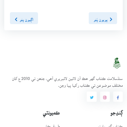
پويون پَنو
اڳيون پنو
سنڌسلامت ڪتاب گهر ھڪ آن لائين لائبريري آھي، جنھن تي 2010ع کان
مختلف موضوعن تي ڪتاب رکيا پيا وڃن.
ڳنڍجو
ڪميونٽي
ڪتاب گهر بابت
طريقيڪار