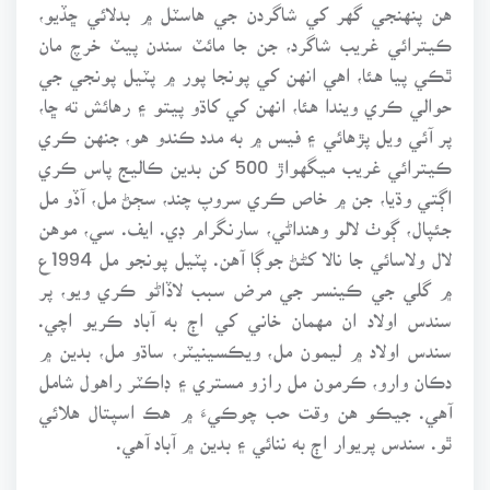
هن پنهنجي گهر کي شاگردن جي هاسٽل ۾ بدلائي ڇڏيو،
ڪيترائي غريب شاگرد، جن جا مائٽ سندن پيٽ خرچ مان
ٿڪي پيا هئا، اهي انهن کي پونجا پور ۾ پٽيل پونجي جي
حوالي ڪري ويندا هئا، انهن کي کاڌو پيتو ۽ رهائش ته ڇا،
پر آئي ويل پڙهائي ۽ فيس ۾ به مدد ڪندو هو، جنهن ڪري
ڪيترائي غريب ميگهواڙ 500 کن بدين ڪاليج پاس ڪري
اڳتي وڌيا، جن ۾ خاص ڪري سروپ چند، سڄڻ مل، آڏو مل
جئپال، ڳوٺ لالو وهنداڻي، سارنگرام ڊي. ايف. سي، موهن
لال ولاسائي جا نالا کڻڻ جوڳا آهن. پٽيل پونجو مل 1994ع
۾ گلي جي ڪينسر جي مرض سبب لاڏاڻو ڪري ويو، پر
سندس اولاد ان مهمان خاني کي اڄ به آباد ڪريو اچي.
سندس اولاد ۾ ليمون مل، ويڪسينيٽر، ساڌو مل، بدين ۾
دڪان وارو، ڪرمون مل رازو مستري ۽ ڊاڪٽر راهول شامل
آهي. جيڪو هن وقت حب چوڪيءَ ۾ هڪ اسپتال هلائي
ٿو. سندس پريوار اڄ به ننائي ۽ بدين ۾ آباد آهي.