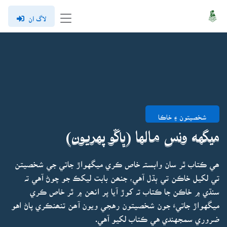
لاگ ان
شخصيتون ۽ خاڪا
ميگهه ونس مالها (ڀاڱو پهريون)
ھي ڪتاب ٿر سان وابستہ خاص ڪري ميگهواڙ جاتي جي شخصيتن
تي لکيل خاڪن تي ٻڌل آهي، جنھن بابت ليکڪ جو چوڻ آهي تہ
سنڌي ۾ خاڪن جا ڪتاب تہ کوڙ آيا پر انھن ۾ ٿر خاص ڪري
ميگهواڙ جاتيءَ جون شخصيتون رهجي ويون آھن تنھنڪري پاڻ اهو
ضروري سمجهندي هي ڪتاب لکيو آهي.