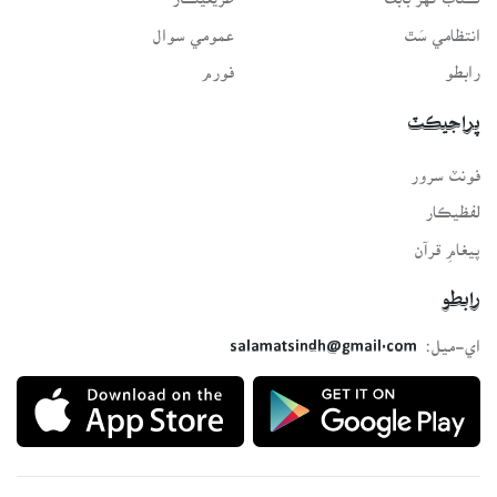
انتظامي سَٿ
عمومي سوال
رابطو
فورم
پراجيڪٽ
فونٽ سرور
لفظيڪار
پيغامِ قرآن
رابطو
اي-ميل:
salamatsindh@gmail.com