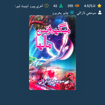
4.5/5.0
255
42
آخري ڀيرو اپڊيٽ ٿيو:
سومجي ڌاراڻي
ڇاپو پھريون