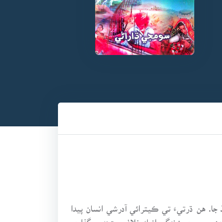
منهنجي سنڌ جا. هن ڌرتيءَ تي ڪيترائي آدرشي انسان پيدا
هنجي پوري زندگي انياءَ خلاف ويڙهه ۾ گذاري