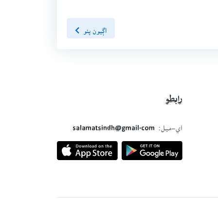
اڳيون پنو
رابطو
اي-ميل:
salamatsindh@gmail.com