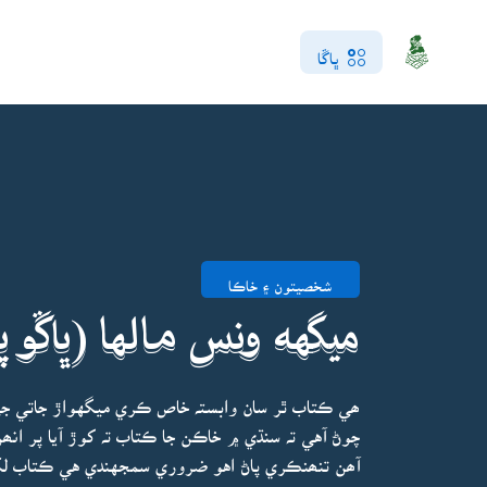
ڀاڱا
شخصيتون ۽ خاڪا
ميگهه ونس مالها (ڀاڱو پ
ھي ڪتاب ٿر سان وابستہ خاص ڪري ميگهواڙ جاتي ج
چوڻ آهي تہ سنڌي ۾ خاڪن جا ڪتاب تہ کوڙ آيا پر ا
آھن تنھنڪري پاڻ اهو ضروري سمجهندي هي ڪتاب لک