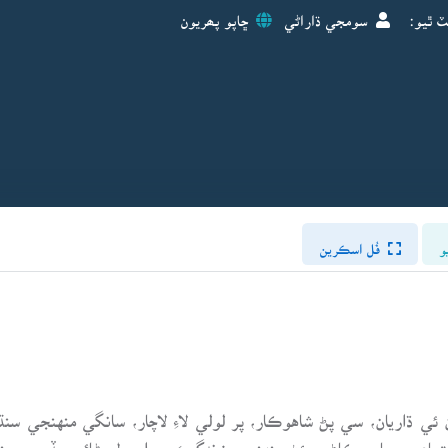
ٽ ٿيو:
سومجي ڌاراڻي
ڇاپو پھريون
و
فُل اسڪرين
کان 1985–10¬–22) جي ڌُران ئي ڌاريان، سي پڻ شاهوڪار، پر لولي لاءِ لاچار، سانگي 
جتماعي جياپي ڪاڻ جيئڻ، پنهنجي زندگيءَ جو اصول بڻائي ڇڏيو، ۽ پن