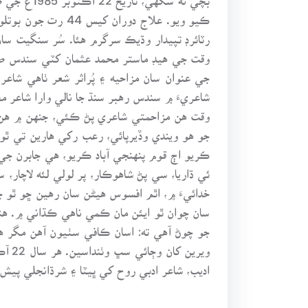
ڪيو ويو. علاج دو
رٽائرڊ تپيدار وڌيڪ سرگرم هئا. سُر سنگيت س
وقت جي هيڊ ماستر محمد عثمان کٽي سندس صل
جي عنوان سان مزاحيه ۽ پُراثر شعر ٺاهي شاع
شاعريءَ ۾ سندس رهبر سنڌ جا نالي وارا شاعر 
وقت هن مزاحمتي شاعري پڻ ڪئي، جنهن ۾ هن ه
جو هو ويندي وڏيرپائي، رعب رکي هارين تي ٿو
ڪريو اڄ قوم پنهنجي آباد ڪريو، هي جابرن جي
ئي ڌاريا، سي پڻ شاهوڪار، پر لولي لئه لاچار
خدائيءَ ۾، اٿم افسوس هيڻن سان رهين ڇو ٿو 
سان چوان ٿو ايئن مان ڪمي ناهي ڪڌاني ۾. هند
جو چوڻ آهي ته: اسان ڪافي سٺيون آهن مگر هاڻ
ويري
اديب، شاعر ادبي روح کي ڀيٽا ۽ شرڌانجلي پيش