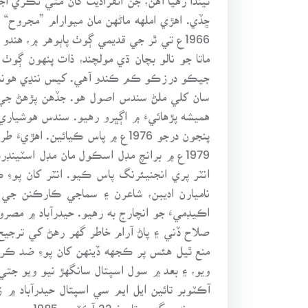
ڇڏي. اهڙي املهه ماڻهن مان ميوارام ”مجروح“
1966ع تي ٿر جي قديمي ڳوٺ پاٻوهر ۾، ه
ماتا جو نالو بچان ڌي مولچند، ذات پنهون ڳو
جيڪو درزڪو ڪم ڪندو آهي. کيس ننڍي هوندي ئ
سان کلي ملڻ سندس اصول هو. جڏهن پڙهڻ جي 
پنجون درجو 1976ع ۾ پاس ڪيائين
انٽر پري انجنيئرنگ پاس ڪيو. انٽر کان پوء
ناميارن اديبن، شاعرن ۽ سماجي ڪارڪنن جي
اڪيڊميءَ جو انچارج به رهيو. حيدرآباد ۾ م
صلاح ڏني ۽ پاڻ آرام خاطر گهر رهڻ کي ترجي
منع ٿيل هئس پر ڪجهه ڏينهن کان پوءِ ضد ڪري