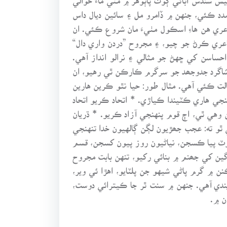
ڙان وڙان مدد ڪئي، جنهن ۾ ڏامرو مل ۽ سائين ديال داس
عري هن هاءِ اسڪول مٺيءَ مان شروع ڪئي. ان
ري ڪرڻ جو چيو، ۽ مجروح ”دردن واري دال“
حساسن کي ڇهڻ جو مثالي ۽ نرالو انداز آهي.
و شاگرد جدوجھد جو سرگرم ڪارڪن ٿي رهيو، ان
ت ڪئي آهي. مثال طور: حيا نٿو ڪرين هارين
جي هاري ڪٽيندا ڪياڙي. * اتحاد ڪريو اتحاد
وهي ٿي، اڄ قوم پنهنجي آزاد ڪريو. * ڌريان
 ٿو ته: عجب جھڙيون لڳن ڳالهيون خدا تنهنجي
هوٽ پيا ڪسجن، نياڻيون روز پيون کسجن، قسم
گين کي جھنم ۾ بنائي رکيو، تنهن بابت مجروح
ن ۾ گرم پاڻي شيهو جن پلٽايو، اهڙا ئي وير،
وهر ۾ ملهائي ويندي آهي. جنهن ۾ سنت ٿر جا ڪيترائي دوست،
ن ۾.