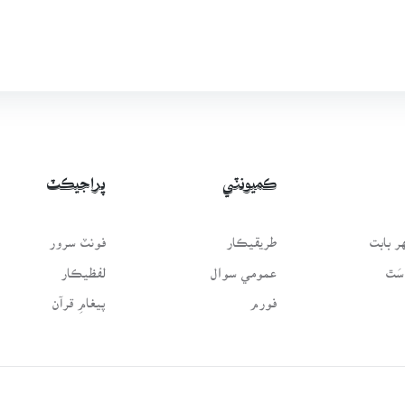
ڪميونٽي
پراجيڪٽ
 بابت
طريقيڪار
فونٽ سرور
سَٿ
عمومي سوال
لفظيڪار
فورم
پيغامِ قرآن