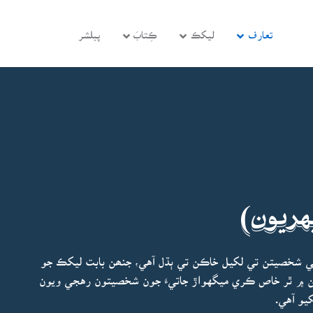
تعارف
ليکڪ
ڪِتابَ
پبلشر
هريون)
ي شخصيتن تي لکيل خاڪن تي ٻڌل آهي، جنھن بابت ليکڪ جو
نھن ۾ ٿر خاص ڪري ميگهواڙ جاتيءَ جون شخصيتون رهجي ويون
يو آهي.