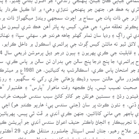
 ٿري به هڪ هو، جنهن جو پنهنجي ننڍڙي وهيءَ ۾ ادا ڪيل ڪردار ي
ندو ازم جي ذات پات جي سماج ۾ اڇوت سمجهي ويندڙ ميگهواڙ ذات ۾،
ٺ ڀڪوئو تعلقه مٺيءَ جي هئي. کيس ٻه ڀائر آهن هڪ شري ليمون مل
ي راڳ ۽ وديا سان تمام گهڻو چاهه هوندو هو. سهڻي سڀاءُ ۽ نهٺا
لائق ٿيو ته مائٽن کيس ڳوٺ جي پرائمري اسڪول ۾ داخل ڪرايو. 
. اهڙيءَ طرح پرائمريءَ جا پنج درجا پنج سالن جي بدران ٽن سالن ۾ پاس 
ِ ڪمزور مالي حالتن سبب وڌيڪ پڙهائي جاري رکي نه سگهيو، ۽ روز
 صحبت نصيب ٿيس. پاڻ ڪجهه وقت ماهوار ”پارس“ ۽ هفتيوار ”ه
صروفيتون وڌڻ ۽ سستين هوٽلن جو کاڌو کائڻ سبب سندس طبيعت خراب
ح ڏني، ۽ نئون ڪوٽ ڀر سان (جتي سندس پيءُ هارپو ڪندو هو) اچي
 ٻاجهر جي ماني کاڌائين، جنهن ڪري آنڊي ۾ ڦٽ ٿي پيس. پهريائين
آڪٽوبر تائين ايل اي
بچي نه سگهي، تاريخ 22 آڪٽوبر 1985ع جي صبح جو 9 بجي هي املهه انسان اسان کان هميش