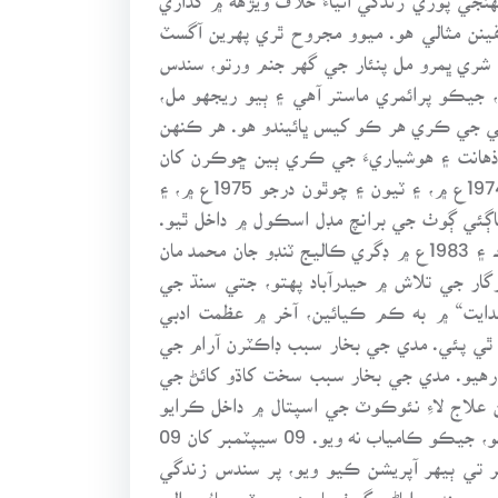
قينن مثالي هو. ميوو مجروح ٿري پهرين آگسٽ
 شري ڀمرو مل پنئار جي گهر جنم ورتو، سندس
، جيڪو پرائمري ماستر آهي ۽ ٻيو ريجهو مل،
ئي جي ڪري هر ڪو کيس ڀائيندو هو. هر ڪنهن
ذهانت ۽ هوشياريءَ جي ڪري ٻين ڇوڪرن کان
هميشه پڙهائيءَ ۾ اڳڀرو رهيو. سندس هوشياري ۽ قابليت جي ڪري پهريون ۽ ٻيون درجو ڊبل پرموشن ذريعي سال 1974ع ۾، ۽ ٽيون ۽ چوٿون درجو 1975ع ۾، ۽
ڪري، ساڳئي ڳوٺ جي برانچ مڊل اسڪول ۾ داخل ٿيو.
1979ع ۾ برانچ مڊل اسڪول مان مڊل اسٽينڊرڊ جو امتحان پاس ڪري، اسڪالرشپ به کنيائين. هن 1981ع ۾ ميٽرڪ ۽ 1983ع ۾ ڊگري ڪاليج ٽنڊو جان محمد مان
گار جي تلاش ۾ حيدرآباد پهتو، جتي سنڌ جي
دايت“ ۾ به ڪم ڪيائين، آخر ۾ عظمت ادبي
 ٿي پئي. مدي جي بخار سبب ڊاڪٽرن آرام جي
 رهيو. مدي جي بخار سبب سخت کاڌو کائڻ جي
 علاج لاءِ نئوڪوٽ جي اسپتال ۾ داخل ڪرايو
ويو، ۽ بعد ۾ سول اسپتال سانگهڙ نيو ويو جتي نا تجربيڪار ۽ اڻڄاڻ ڊاڪٽر حنيف اعواڻ سندس آنڊي جو آپريشن ڪيو، جيڪو ڪامياب نه ويو. 09 سيپٽمبر کان 09
م سي اسپتال حيدرآباد ۾ زير علاج رهيو، جتان لمس اسپتال ڄامشورو منتقل ڪري، 29 آڪٽوبر تي ٻيهر آپريشن ڪيو ويو، پر سندس زندگي
ه لاءِ موڪلائي ويو. کيس سندس اباڻي ڳوٺ پاٻوهر ۾ مٽي ماءُ حوالي