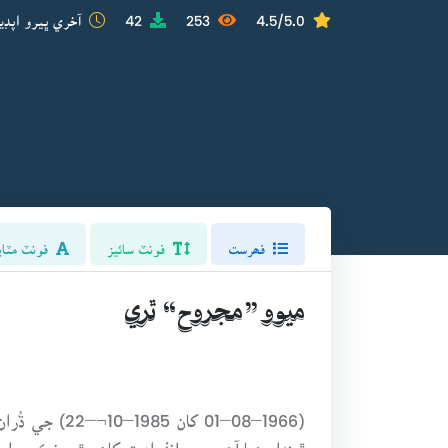
4.5/5.0
253
42
آخري ڀيرو اپڊي
فھرست
فونٽ سائيز
فونٽ مٽاي
ميوو ”مجروح“ ٿري
(1966–08–01 
ٿيندا رهيا آهن، جن انفراديت کان مٿي نڪري ا