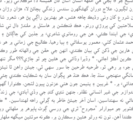
ران کيس 44 رت جون بوتلون لڳيون، علاج دوران گهڻگهرن سندس زندگي بچائڻ لاءِ ه
ان شروع کان وٺي وڌيڪ چاهه هئس. هو بهترين راڳي پڻ هو، شعرو شا
احتين کي پروڙي ورتو. هڪ فنڪشن ۾ هاسٽل ۾ ملندڙ دال تي شاع
ريءَ جي ابتدا ڪئي، هن جي رومانوي شاعريءَ ۾ جذبن کي جاڳائڻ ۽ ا
محمد عثمان کٽي، معمور يوسفاڻي ۽ ٻيا رهيا. ڪاليج جي زماني ۾ ه
ارين جي ڏکن کي بيان ڪندي، انهن جي حقن جي والهانه طور وڪال
 ڪرين آڪڙ اجائي. * وڏيرا وڏائي جي هڻين ڇو ٿو ڄاڙي؟؟؟ مگر تنهن
 جوءِ ۾ رهي ٿو، طرحيه طرحين جا سور سهي ٿي، جيئن واهن ٿا تيئن 
، سانگي منهنجي سنڌ جا. هڪ هنڌ هو ڀڳوان سان به شڪايت ڪندي چئي
جدائيءَ ۾. * غريبن ۽ يتيمن جون هتي عزتون پيون لٽجن، ڪنوارا گ
وازم جي غير انساني نظام، جنهن ننڍي کنڊ جي وڏي آباديءَ جي زند
ي نه سهنداسين، اسان آخر جيئڻ خاطر به ڳولي راهه لهنداسين. * ڪن
ن کان وڄائي سڀ وٺنداسين. هر سال 22 آڪٽوبر جو ميوارام ”مجروح“ ٿري جي ورسي ڳوٺ پاٻ
 ڪندا آهن. تون ته ورڻو هئين وسڪارن ۾، ڪونه موٽئين ميگهه ملهار