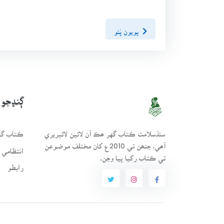
پويون پَنو
ڳنڍجو
سنڌسلامت ڪتاب گهر ھڪ آن لائين لائبريري
ڪتاب گهر
آھي، جنھن تي 2010ع کان مختلف موضوعن
انتظامي 
تي ڪتاب رکيا پيا وڃن.
رابطو