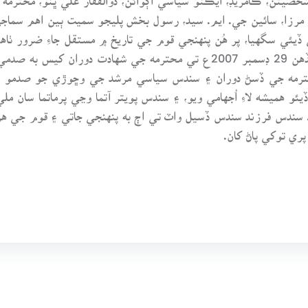
ار مرزا، سائين جي. ايم. سيد، رسول بخش پليجو سميت ٻين اهم سماج
 ڏيئي سگهيا، پر هُن پنهنجي قوم جي تاريخ ۾ مستقل جاءِ ضرور ٺاهي
س زندگي جو ڏيئو هميشه لاءِ اُجهامي ويو، ۽ سندس پويتر آتما وڃي پرماتما 
ا. سندس فرزند سندس ڏسيل واٽ تي اڄ به پنهنجي جاتي ۽ قوم جي هر
پري توکي پاڻ کان.