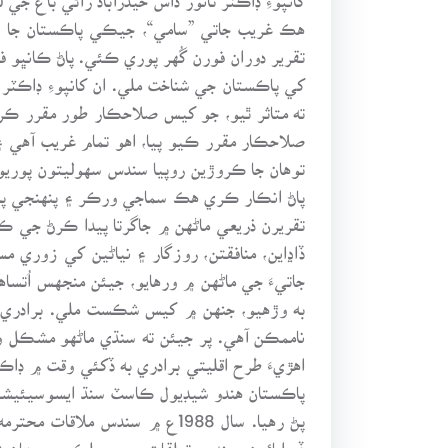
هڪ غريب جاتي ”سامي“، جيڪي پاڪستان جا ا
تقرير دوران فورن گُهر پوري ڪئي. پاڻ ڪانڀو ف
کي پاڪستان جي شناخت ملي. ان کانپوءِ ڊاڪٽر 
ته متاثر ٿيو، جو کيس صلاحڪار طور مقرر ڪرڻ
صلاحڪار مقرر ڪيو پيا، اهو تمام غريب آهي ۽ 
توهان جا ڪروڙين روپيا سندس سهوليتون پوريون
پاڻ انڪار ڪري هڪ سماجي ورڪر ۽ پنهنجي پارٽ
تقريرن ذريعي ماڻهن ۾ جاگرتا پيدا ڪرڻ جي ڪ
ڏاڍاين، منافقتن، روزگار ۽ نياڻين کي زوري
جاتيءَ جي ماڻهن ۾ ورهايو، جيئن منجهس اُتساه
به وڙهيو، جنهن ۾ کيس شڪست ملي. برادري م
ناممڪن آهي. پر جيئن ته سنڌي ماڻهو مشڪل وق
اهڙيءَ طرح اقليتي برادري به ڏکئي وقت ۾ ڊاڪ
پاڪستان هندو شيڊيول ڪاسٽ سنڌ ايسوسيئيشن ج
پڻ رهيا. سال 1988ع ۾ سندس 
ڏيرايائون. سندس تعلقات سڄي ملڪ جي مهان شخ