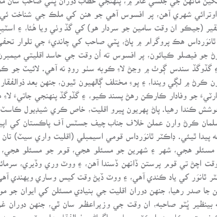
وترائي شهري آهن، پر افسوس آهي جو هنن کي ملڪ جي شناخت ئي
قير (جيڪو ان وقت سامين جو سردار هو) کي گڏ وٺي ويا هُئا، ۽ اسٽيج 
ٿانوَرداس هڪ پروگرام ۾ پاڻ، ڀٽي صاحب کي چانديءَ جي تلوار تحفي
 جو فيصلو ڪيائون، پر افسوس ته اُن وقت جي حاسد اقليتي ميمبر
گڏوگڏ سندس ڳوٺ ۾ وڃڻ لاءِ ڪوبه سٺو روڊ نه آهي. لائيٽ جو ڪوبه 
 ڪرڻ ۾ لڳي ويندا، ۽ پوءِ مختلف ڳالهيون ٿيون، جنهن بعد ذوالفقار
يءَ جو وفادار ڪارڪن رهڻ پسند ڪيو، ۽ گڏوگڏ پنهنجي جاتيءَ لاءِ
وشش ڪندا رهيا. پاڻ پهريون ڀيرو اقليت، خاص ڪري شيڊيول ڪاسٽ سان
 مسلمان ڪرڻ وارن عملن خلاف جناب چيف جسٽس آف پاڪستان کي اپ
ه پيدا ٿيئي. ڊاڪٽر ٿانوَرداس قومي اسيمبلي (اقليت واري سيٽ) تا
سئلو هجي، شهر ۽ شهرين جو مسئلو هجي، قوم جو مسئلو هجي، ڊاڪٽ
ت اچڻ تي قوم پرستن ڏانهن ڏسندا آهن، ۽ ووٽ وري وڏيري، سرمائيدا
ٽر ٿانوَر کي ياد ڪندي آهي، ۽ ووٽ ڏيڻ وقت کيس وساري ويهندي آه
ا صدر رهيا، جنهن دوران اقليت جي بنيادي مسئلن کي ايوان جو موض
ملاقات محترمه بينظير ڀُٽو صاحبه، ان وقت جي وزيراعظم سان ٿي، جنهن 
صيتن، ڪامريڊ، ايڪٽو سياسي اڳواڻن، ذوالفقار علي ڀٽو، محترمه بي