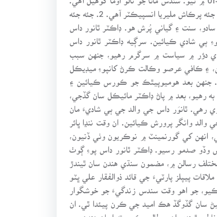
پاڻ شادي شري مورو مل سنجوٽ، شهر ٽنڊو باگو جي سُپتري ٻايا سان ڪئي. جنهن مان کيس 4 نياڻيون ۽ 3 پُٽ آهن. 1. جئه پرڪاش مليريا انسپيڪٽر آهي. 2. جئه جئه
 انتهائي سادو، سنت ۽ گياني پُرش هو. ڊاڪٽر ٿانور داس
ءِ ٻي شادي ڪيائين. سرڳيه ڊاڪٽر ٿانور داس
واري دؤر ۾ سياست ۾ سرگرم رهيو، جنهن سبب
ه ڪيو ويو. اُن بعد حيدرآباد مان B.A ڪرڻ بعد Law ڪاليج حيدرآباد مان LLB به ڪيائين، ۽ ڪافي عرصو وڪالت ڪرڻ کانپوءِ ميڊيڪل
. جنهن بعد هوميوپيٿڪ جو ڪورس ڪيائين ۽
 رهيو، بعد ۾ پاڻ ڊاڪٽر مائيڪل سان گڏجي،
رهي. ٿانوَر داس جي والد جي ٻي شاديءَ مان
 والد وانگر پرورش ڪيائين. ان وقت ننڍا ڀائر
ئي، انهن کي گورنمينٽ ۾ نوڪريون وٺي ڏنيون،
، جنهن جو کيس وڏو صدمو رسيو. ڊاڪٽر ٿانور داس پوءِ ڳوٺ
مختلف رسالن ۾، مضمون سنڌي هندن سان ٿيندڙ
 پيپلز پارٽيءَ جي قائد ذوالفقار علي ڀٽو
 ڪيو، جو اهو وقت سندس زندگيءَ جو خوشگوار
يڻ سان گڏوگڏ هڪ اميد جي ڪرن پيئدا ٿي. ان
خاطب ٿيندي اهو مطالبو ڪيو، ته اسان هندن جي