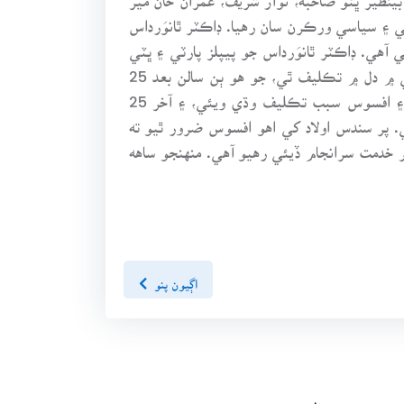
ي ۽ سياسي ورڪرن سان رهيا. ڊاڪٽر ٿانوَرداس
 آهي. ڊاڪٽر ٿانوَرداس جو پيپلز پارٽي ۽ ڀٽي
خاندان سان وفاداري ۽ محبت جو آخري مثال، جڏهن 29 ڊسمبر 2007ع تي محترمه جي شهادت دوران کيس به صدمي ۾ دل ۾ تڪليف ٿي، جو هو ٻن سالن بعد 25
ڊسمبر 2009ع شهادت کان اڳ جا پروگرام محترمه جي ڏسڻ دوران ۽ سندس سياسي مرشد جي وڇوڙي جو صدمو ۽ افسوس سبب تڪليف وڌي ويئي، ۽ آخر 25
سان ملي. پر سندس اولاد کي اهو افسوس ضرور ٿيو ته
 خدمت سرانجام ڏيئي رهيو آهي. منهنجو ساهه
اڳيون پنو