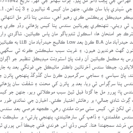
ڌنڌو ڪري پيو ۽ 3. چمن لال، جيڪو ميڊيڪل پريڪٽس ڪري رهيو آهي. سندس پتا ڏانو مل
س ٿي ويئي. تنهنڪري پهريائين سندس پتا کيس پڙهائي وڏو ڪري پو
ٽرڪ جو امتحان هاءِ اسڪول ٽنڊوباگو مان پاس ڪيائين. شاگردي 
کيس ٽن سالن لاءِ رسٽيڪيٽ ب
سيٽون گهٽ هونديون هيون، ۽ غربت سبب سليڪشن ڪونه ٿي سگهي
 مڪمل ڪيائين اُن وقت پاڻ اسٽوڊنٽ ميڊيڪل تنظيم جو اڳواڻ به
ائون، جيڪا سندس آخرتائين ڊاڪٽر مائيڪل جي فوتگي بعد به جاري 
چند، پاڻ سياسي ۽ سماجي سرگرميون ڪرڻ سان گڏوگڏ پنهنجي ڀائرن جي
ته سندس پتا سرڳواس ٿي ويا. بعد ۾ ڀائرن کي محنت ۽ شفقت سان پڙها
سندن شاديون به ڪرايون 1996ع ۾ سندس ڀاءُ ڀورو مل جا گڙدا فيل ٿيڻ سبب موڪلائي ويو
لڳ ڳوٺ شادي جماليءَ ۾ رهائش اختيار ڪئي. اخبارن جي نمائدي طور 
ي لکڻ تي، کيس سٺي موٽ ملندي رهي. ڪجهه عرصي بعد سندس ملاقات
ندس عقلمنديءَ ۽ ڏاهپ کي سارهائيندي، پنهنجي پارٽيءَ ۾ سليڪٽ
سي مُرشد سمجهندا هئا. کيس وڏي آس هوندي هُئي جيڪا آس پوري ٿ
جي لکين ماڻهن جي جلسي عام ۾، پنهنجي خطاب دوران ڀٽي صاحب سان م