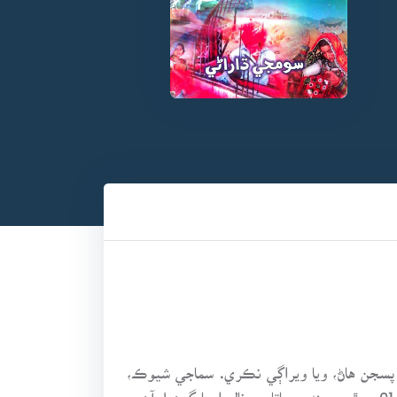
هاڻ، هت نه پسجن هاڻ، ويا ويراڳي نڪري. سماجي شيوڪ،
سرڳواسي ڊاڪٽر ٿانوَرداس جو جنم، هڪ غريب گهراڻي جي ڀڳت ڏانو مل ڀڍو، ڳوٺ سِهائو جي گهر، تاريخ 1942-7-01 ۾ ٿيو. سندس ماتا جو نالو اوما گوهيل آهي.