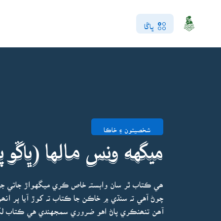
ڀاڱا
شخصيتون ۽ خاڪا
ميگهه ونس مالها (ڀاڱو پ
ھي ڪتاب ٿر سان وابستہ خاص ڪري ميگهواڙ جاتي ج
چوڻ آهي تہ سنڌي ۾ خاڪن جا ڪتاب تہ کوڙ آيا پر ا
آھن تنھنڪري پاڻ اهو ضروري سمجهندي هي ڪتاب لک