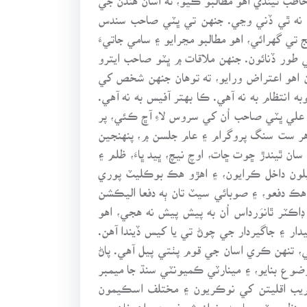
 نه ٿي ڏني وڃي. جنهن تي ڀٽي صاحب سندس
تي گهرائي، اهو مطالبو مڃرايو ۽ سامي جاتيءَ
 طور ڏنائون. جنهن ملاقات ۾ ڀٽو صاحب ايترو
ن اهو اعتراض ورايو، ته توهان جنهن شخص کي
انتظام به نه آهي. ڪا بهتر آفيس به نه آهي.
 علي ڀٽي صاحب اُن کي سروس لاءِ آڇ ڪئي، پر
 هر ست سنگ پروگرام ۽ عام جلسن ۾، پنهنجين
 ٿيندڙ ڇوت ڇات، اوچ نيچ، ڀيد ڀاءَ، ظلم ۽
يلون داخل ڪرايون، ۽ اهڙو هڪ بوڪليٽ پوري
ن هڪ دفعو، ۽ صوبائي سيٽ تان ٻه دفعا اليڪشن
ر ٿانوَرداس اُن به پيش پيش نه هجي، اهو
ر ۽ جاگيردار جي چوڻ تي يا کيس ڏيندا آهن.
ي، تنهن ڪري اسان جي قوم پٺتي پيل آهي. پاڻ
وع بنايو، ۽ مينارٽي ڪميونٽي سنڌ جا ميمبر
دوران غريب اقليتن کي نوڪريون ۽ مختلف اسڪيمون
نظير ڀٽو صاحبه، نواز شريف، عمران خان مير