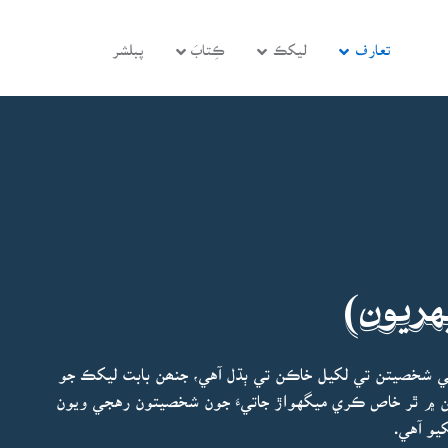
تعارف
ليکڪ
ڪِتابَ
پبلشر
هريون)
ي شخصيتن تي لکيل خاڪن تي ٻڌل آهي، جنھن بابت ليکڪ جو
نھن ۾ ٿر خاص ڪري ميگهواڙ جاتيءَ جون شخصيتون رهجي ويون
يو آهي.