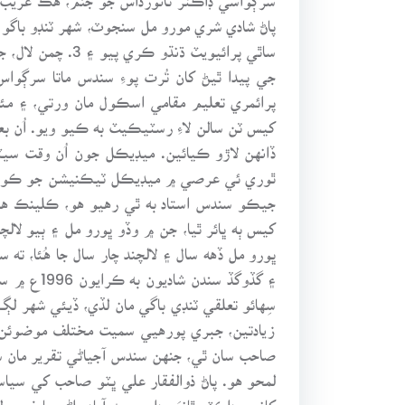
ساٿي پرائيويٽ 
جي پيدا ٿيڻ کان تُرت پوءِ سندس ماتا سرڳوا
پرائمري تعليم مقامي اسڪول مان ورتي، ۽ مئ
ڏانهن لاڙو ڪيائين. ميڊيڪل جون اُن وقت 
ٿوري ئي عرصي ۾ ميڊيڪل ٽيڪنيشن جو ڪورس به
جيڪو سندس استاد به ٿي رهيو هو، ڪلينڪ هلاي
کيس ٻه ڀائر ٿيا، جن ۾ وڏو ڀورو مل ۽ ٻيو لال
ڀورو مل ڏهه سال ۽ لالچند چار سال جا هُئا، 
۽ گڏوگڏ 
سِهائو تعلقي ٽنڊي باگي مان لڏي، ڏيئي شهر 
زيادتين، جبري پورهيي سميت مختلف موضوئن ت
صاحب سان ٿي، جنهن سندس آجياڻي تقرير مان س
لمحو هو. پاڻ ذوالفقار علي ڀٽو صاحب کي سيا
کانپوءِ ڊاڪٽر ٿانوَر داس حيدرآباد راڻي باغ 