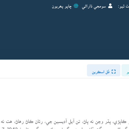
ٽ ٿيو:
سومجي ڌاراڻي
ڇاپو پھريون
و
فُل اسڪرين
20-12-25) گوندر گذاريم ڪاپڙي، پڌر وڃن نه پاڻ، تن آيل آديسين جي، رئان ڪاڻ ر