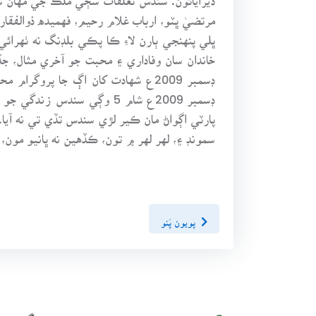
مرتضيٰ ڀٽو، ارباب غلام رحيم، فهميده ذوالفق
ڀلي پنهنجي ٻارن لاءِ ڪا پڪي بلڊنگ نه ٺهرائي
ڊسمبر 2009ع شام 5 وڳي سند
پارٽي اڳواڻ مان ڪير لڙي سندس تڏي تي نه آي
سمونڊ ۽، لهر لهر ۾ تون، ڪڏهين نه ڀانيو مون، 
پويون پَنو