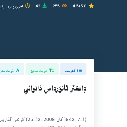
4.5/5.0
255
42
آخري ڀيرو اپڊي
فھرست
فونٽ سائيز
فونٽ مٽاي
ڊاڪٽر ٿانوَرداس ڏانواڻي
(1942-7-1 کان 09