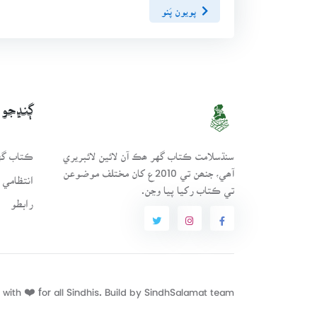
پويون پَنو
ڳنڍجو
سنڌسلامت ڪتاب گهر ھڪ آن لائين لائبريري
ڪتاب گهر
آھي، جنھن تي 2010ع کان مختلف موضوعن
انتظامي 
تي ڪتاب رکيا پيا وڃن.
رابطو
with ❤️ for all Sindhis. Build by
SindhSalamat
team