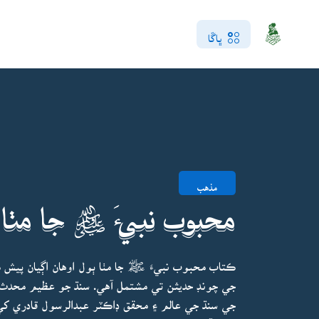
ڀاڱا
مذهب
محبوب نبيءَ ﷺ جا مٺا 
ڪتاب محبوب نبيءَ ﷺ جا مٺا ٻول اوهان اڳيان پي
جي چونڊ حديثن تي مشتمل آهي. سنڌ جو عظيم محدث
جي سنڌ جي عالم ۽ محقق ڊاڪٽر عبدالرسول قادري کي الل