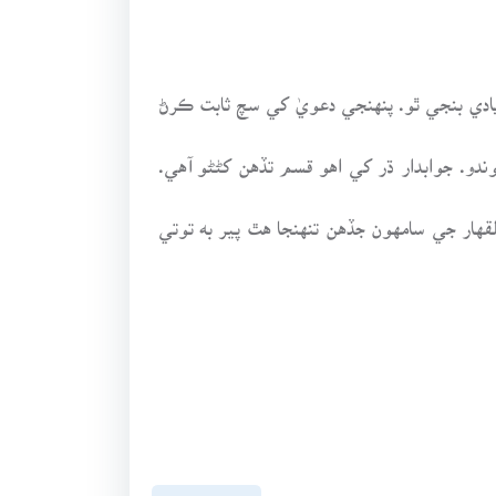
دي بنجي ٿو. پنهنجي دعويٰ کي سچ ثابت ڪرڻ
وندو. جوابدار ڌر کي اهو قسم تڏهن کڻڻو آهي.
هار جي سامهون جڏهن تنهنجا هٿ پير به توتي