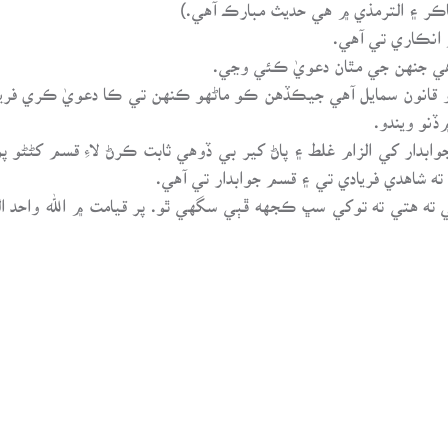
اڪر ۽ الترمذي ۾ هي حديث مبارڪ آهي.)
 انڪاري تي آهي.
هي جنهن جي مٿان دعويٰ ڪئي وڃي.
قانون سمايل آهي جيڪڏهن ڪو ماڻهو ڪنهن تي ڪا دعويٰ ڪري فريا
ڏنو ويندو.
جوابدار کي الزام غلط ۽ پاڻ کير بي ڏوهي ثابت ڪرڻ لاءِ قسم کڻڻو پ
ه شاهدي فريادي تي ۽ قسم جوابدار تي آهي.
 ته هتي ته توکي سڀ ڪجهه ڦٻي سگهي ٿو. پر قيامت ۾ الله واحد الق