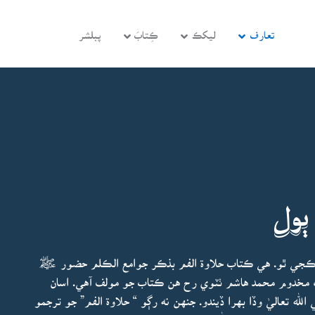
تعارف
ليکڪ
ڪِتابَ
پبلشر
ٻول
ش ڪجي ٿو. هي ڪتاب حلاوة الفم بذڪر جوامع الڪلم حضور ﷺ
 مخدوم محمد هاشم ٺٽوي رح هن ڪتاب جو مولف آهي. اسان
ه تعاليٰ وڏا بهرا ڏيندو. جنهن نه رڳو “ حلاوة الفم” جو ترجمو