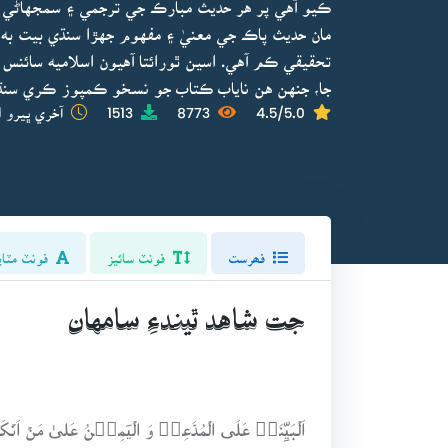
ڪيو آهي پر هر حديث مبارڪ جي ترجمي ۽ سمجهاڻي هي
مان حديث پاڪ جي معنيٰ ۽ مفهوم جهڙا سنڌي بيت به
تحقيقي ڪم آهي. اسين ٿورائتا آهيون اسلاميه سائن
جا، جنهن هن ناياب ڪتاب جو نسخو ڪمپوز ڪري سنڌ
4.5/5.0
8773
1513
آخري ڀيرو ا
فھرست
فونٽ سائيز
فونٽ مٽاي
جت شاهد ٿيندءِ سامهان
اَلۡبَیِّنَۃُ عَلَی الۡمُدَّعِیۡ وَ الۡیَمِیۡنُ عَلیٰ مَنۡ اَنۡکَر