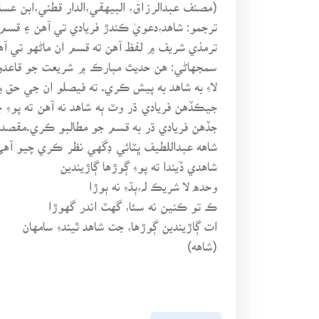
(مصنف عبدالرزاق، البيهقي،الدار قطني،ابن عس
ترجمو: شاهد،دعويٰ ڪندڙ فريادي تي آهن ۽ قسم
ترمذي شريف ۾ لفظ آهن ته قسم ان ماڻهو تي آ
سمجهاڻي: هن حديث مبارڪ ۾ شريعت جو قاعدو 
لاءِ به شاهد به پيش ڪري. ته فيصلو ان جي حق ۾
جيڪڏهن فريادي ڌر وٽ ٻه شاهد نه آهن ته پوءِ 
جڏهن فريادي ڌر به قسم جو مطالبو ڪري.مقصد ت
شاهه عبداللطيف ڀٽائي ڊگهي نظر ڪري چيو آهي
شاهدي ڏيندا ته پوءِ ڳوڙها ڳاڙيندين
وحده لا شريڪ لہ،ٻڌءِ نه ٻوڙا
ڪ تو ڪنين نه سئا، گهٽ اندر گهوڙا
ات ڳاڙيندين ڳوڙها، جت شاهد ٿيندءِ سامهان
(شاهه)