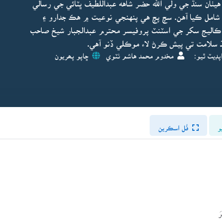
ٺان سنڌ جي ولي الله حضر شاهه عبداللطيف ڀٽائي جي رسالي
 شامل ڪيا آهن. سچ پچ هي پنهنجي نوعيت ۾ هڪ جدارو ۽
س ڪاليج سکر جي اسٽنٽ پروفيسر محترم عبدالجبار شيخ صاحب
 سلامت تي پيش ڪرڻ لاء موڪلي ڏنو آهي.
پڊيٽ ٿيو:
مخدوم محمد هاشم ٺٽوي
ڇاپو پھريون
و
فُل اسڪرين
َ