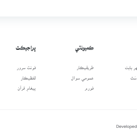
ڪميونٽي
پراجيڪٽ
 بابت
طريقيڪار
فونٽ سرور
سَٿ
عمومي سوال
لفظيڪار
فورم
پيغامِ قرآن
Developed 