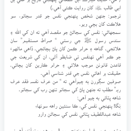
ابي طالب ﷦ کان روايت ڪئي آهي.)
ترجمو: جنهن شخص پنهنجي نفس جو قدر سڃاتو، سو
هلاڪت کان بچي ويو.
سمجهاڻي: نفس کي سڃاڻڻ جو مقصد آهي ته ان کي الله ۽
سندس رسول ﷺ جي رستي “ صراط مستقيم” سان
هلائجي. گناهه ۽ حرام ڪمن کان پاڻ بچائجي. ڏاهي ماڻهوءَ
جو ڪم آهي تهنفس تي ضابطو آڻي. ان کي شريعت جي
قاعدن قانونن موجب هلائي ۽ حرام ڪارين کان بچائي.
حقيقت ۾ اهائي نفس جي قدر شناسي آهي.
صوفين سڳورن به چيوآهي ته “ من عرف نفسہ فقد عرف
ربہ” مطلب ته جنهن پاڻ کي سڃاتو تنهن رب کي سڃاتو.
شاهه ڀٽائي به چيو آهي:
نِگا! پنهنجي نفس کي، ڪا سنئين راهه سونهاءِ
شاهه عبداللطيف ڀٽائي نفس کي سڃاڻن وارو
مشهور عربي قول به پنهنجي رسالي ۾ هن ريت آندو آهي: