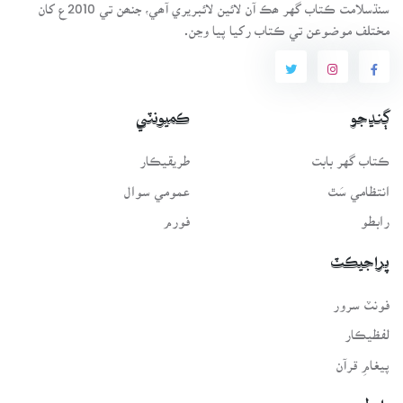
سنڌسلامت ڪتاب گهر ھڪ آن لائين لائبريري آھي، جنھن تي 2010ع کان
مختلف موضوعن تي ڪتاب رکيا پيا وڃن.
ڳنڍجو
ڪميونٽي
ڪتاب گهر بابت
طريقيڪار
انتظامي سَٿ
عمومي سوال
رابطو
فورم
پراجيڪٽ
فونٽ سرور
لفظيڪار
پيغامِ قرآن