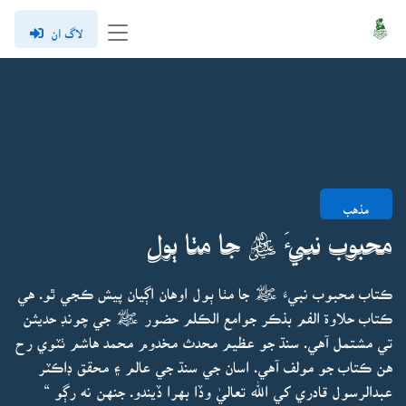
لاگ ان
مذهب
محبوب نبيءَ ﷺ جا مٺا ٻول
ڪتاب محبوب نبيءَ ﷺ جا مٺا ٻول اوهان اڳيان پيش ڪجي ٿو. هي
ڪتاب حلاوة الفم بذڪر جوامع الڪلم حضور ﷺ جي چونڊ حديثن
تي مشتمل آهي. سنڌ جو عظيم محدث مخدوم محمد هاشم ٺٽوي رح
هن ڪتاب جو مولف آهي. اسان جي سنڌ جي عالم ۽ محقق ڊاڪٽر
عبدالرسول قادري کي الله تعاليٰ وڏا بهرا ڏيندو. جنهن نه رڳو “