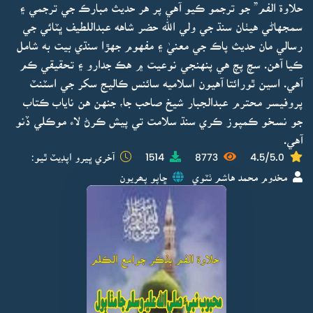
حلاوة الفم” جو ترجمو ڪيو آهي پر هر حديث مبارڪ جي ترجمي ۽
سمجهاڻي هيٺان سنڌ جي ولي الله حضر شاهه عبداللطيف ڀٽائي جي
رسالي مان حديث پاڪ جي معنيٰ ۽ مفهوم جهڙا سنڌي بيت به شامل
ڪيا آهن. سچ پچ هي پنهنجي نوعيت ۾ هڪ جدارو ۽ تحقيقي ڪم
آهي. اسين ٿورائتا آهيون اسلاميه سائنس ڪاليج سکر جي اسٽنٽ
پروفيسر محترم عبدالجبار شيخ صاحب جا، جنهن هن ناياب ڪتاب
جو نسخو ڪمپوز ڪري سنڌ سلامت تي پيش ڪرڻ لاء موڪلي ڏنو
آهي.
4.5/5.0
8773
1514
آخري ڀيرو اپڊيٽ ٿيو:
مخدوم محمد هاشم ٺٽوي
ڇاپو پھريون