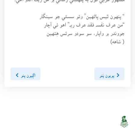
“ پنهون ٿيس پاڻهين” وئو سسئي جو سينگار
“من عرف نفسہ فقد عرف ربہ” اهو ئي آچار
جووندر ۾ واپار، سو سودو سرئس هِتهين
( شاهه)
پويون پَنو
اڳيون پنو