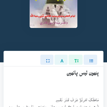
پنهون ٿيس پاڻهين
مَاھَلَکَ امۡرتُؤٌ عَرَفَ قَدَرَ نَفۡسِہٖ
( هيءَ حديث مبارڪ ابن سمعاني پنهنجي تاريخ ۾ علي بن