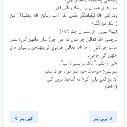
سوره آل عمران ۾ ارشاد رباني آهي:
وَمَا کَانَ اللہُ لِیُطۡلِعَکُمۡ عَلَی الۡغَیۡبِ وَلٰکِنَّ اللہَ یَجۡتَبِیۡ مِنۡ
رُّ سُلِہٖ مَنۡ یَّشَآءُ
(پ۴ سورۃ آل عمران آیت ۱۷۹)
ترجمو: الله تعاليٰ جو شان نه آهي جو( عام ماڻهن کي) علم
غيب جو ڏئي ۽ ها الله تعاليٰ چونڊي ٿو پنهنجن رسولن مان
جنهن کي چاهي.
هلو ۽ ملهو،” ڏک مَ پسو ڏوٿيا”.
سونهون جوساٿ جو، سو مون هوت سلو
آن پڻ ٿئي ڀلو، آئون به گڏجان پرين کي
(شاهه)
پويون پَنو
اڳيون پنو