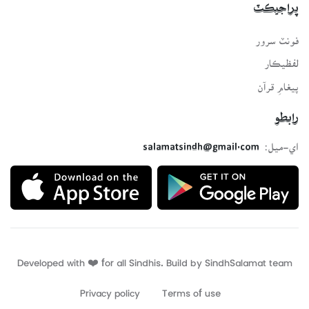
پراجيڪٽ
فونٽ سرور
لفظيڪار
پيغامِ قرآن
رابطو
اي-ميل:
salamatsindh@gmail.com
Developed with ❤️ for all Sindhis. Build by
SindhSalamat
team
Privacy policy
Terms of use