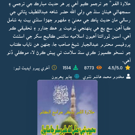
حلاوة الفم” جو ترجمو ڪيو آهي پر هر حديث مبارڪ جي ترجمي ۽
سمجهاڻي هيٺان سنڌ جي ولي الله حضر شاهه عبداللطيف ڀٽائي جي
رسالي مان حديث پاڪ جي معنيٰ ۽ مفهوم جهڙا سنڌي بيت به شامل
ڪيا آهن. سچ پچ هي پنهنجي نوعيت ۾ هڪ جدارو ۽ تحقيقي ڪم
آهي. اسين ٿورائتا آهيون اسلاميه سائنس ڪاليج سکر جي اسٽنٽ
پروفيسر محترم عبدالجبار شيخ صاحب جا، جنهن هن ناياب ڪتاب
جو نسخو ڪمپوز ڪري سنڌ سلامت تي پيش ڪرڻ لاء موڪلي ڏنو
آهي.
4.5/5.0
8773
1514
آخري ڀيرو اپڊيٽ ٿيو:
مخدوم محمد هاشم ٺٽوي
ڇاپو پھريون