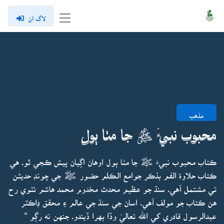
لاگ ان
مذهب
محبوب نبيءَ ﷺ جا مٺا ٻول
ڪتاب محبوب نبيءَ ﷺ جا مٺا ٻول اوهان اڳيان پيش ڪجي ٿو. هي
ڪتاب حلاوة الفم بذڪر جوامع الڪلم حضور ﷺ جي چونڊ حديثن
تي مشتمل آهي. سنڌ جو عظيم محدث مخدوم محمد هاشم ٺٽوي رح
هن ڪتاب جو مولف آهي. اسان جي سنڌ جي عالم ۽ محقق ڊاڪٽر
عبدالرسول قادري کي الله تعاليٰ وڏا بهرا ڏيندو. جنهن نه رڳو “