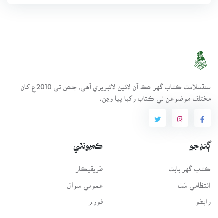
سنڌسلامت ڪتاب گهر ھڪ آن لائين لائبريري آھي، جنھن تي 2010ع کان
مختلف موضوعن تي ڪتاب رکيا پيا وڃن.
ڳنڍجو
ڪميونٽي
ڪتاب گهر بابت
طريقيڪار
انتظامي سَٿ
عمومي سوال
رابطو
فورم