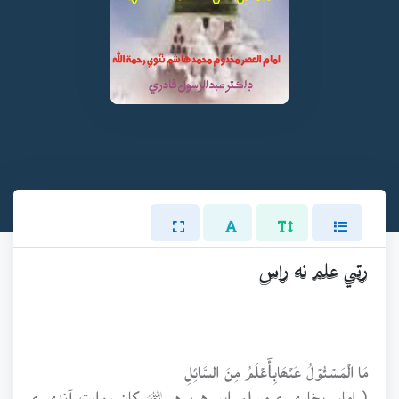
رتي علم نه راس
مَا الۡمَسۡئُوۡلُ عَنۡھَابِأَعۡلَمُ مِنَ السَّائِلِ
( امام بخاري ۽ مسلم ابو هريره ﷦ کان روايت آندي ۽