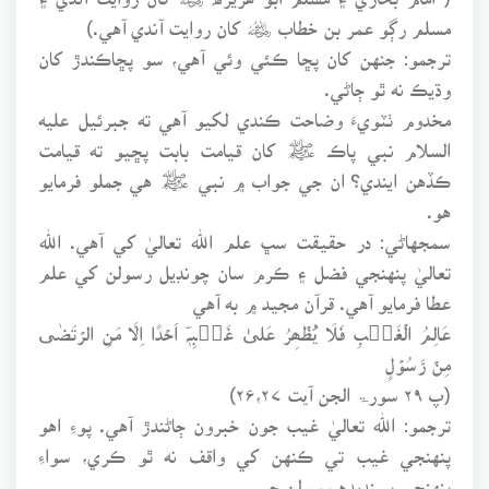
مسلم رڳو عمر بن خطاب ﷦ کان روايت آندي آهي.)
ترجمو: جنهن کان پڇا ڪئي وئي آهي، سو پڇاڪندڙ کان
وڌيڪ نه ٿو ڄاڻي.
مخدوم ٺٽويءَ وضاحت ڪندي لکيو آهي ته جبرئيل عليه
السلام نبي پاڪ ﷺ کان قيامت بابت پڇيو ته قيامت
ڪڏهن ايندي؟ ان جي جواب ۾ نبي ﷺ هي جملو فرمايو
هو.
سمجهاڻي: در حقيقت سڀ علم الله تعاليٰ کي آهي. الله
تعاليٰ پنهنجي فضل ۽ ڪرم سان چونڊيل رسولن کي علم
عطا فرمايو آهي. قرآن مجيد ۾ به آهي
عَالِمُ الۡغَیۡبِ فَلَا یُظۡھِرُ عَلیٰ غَیۡبِہٖٓ اَحۡدًا اِلَّا مَنِ الرۡتَضٰی
مِنۡ رَّسُوۡلٍ
(پ ۲۹ سورۃ الجن آیت ۲۶،۲۷)
ترجمو: الله تعاليٰ غيب جون خبرون ڄاڻندڙ آهي. پوءِ اهو
پنهنجي غيب تي ڪنهن کي واقف نه ٿو ڪري، سواءِ
پنهنجي پسنديده رسولن جي.