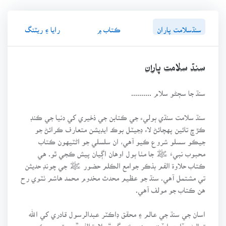
سنڌسلامت پاران
ڪتاب ۾
رايا ۽ ريٽنگ
سنڌ سلامت پاران
سنڌ جا سڄڻو سلام ..........
سنڌ سلامت سنڌي ٻوليء جي ڪتابن جي ذخيري کي دنيا جي ڪنڊ
ڪڙڇ تائين پهچائڻ لاء ڊجيٽل بوڪ ايڊيشن متعارف ڪرائڻ جو
جيڪو سسلو شروع ڪيو آهي، ان سلسلي جو اڻٽيهون ڪتاب
محبوب نبيءَ ﷺ جا مٺا ٻول اوهان اڳيان پيش ڪجي ٿو. هي
ڪتاب حلاوة الفم بذڪر جوامع الڪلم حضور ﷺ جي چونڊ حديثن
تي مشتمل آهي. سنڌ جو عظيم محدث مخدوم محمد هاشم ٺٽوي رح
هن ڪتاب جو مولف آهي.
اسان جي سنڌ جي عالم ۽ محقق ڊاڪٽر عبدالرسول قادري کي الله
تعاليٰ وڏا بهرا ڏيندو. جنهن نه رڳو “ حلاوة الفم” جو ترجمو ڪيو