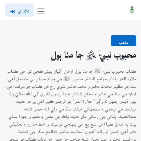
لاگ ان
مذهب
محبوب نبيءَ ﷺ جا مٺا ٻول
ڪتاب محبوب نبيءَ ﷺ جا مٺا ٻول اوهان اڳيان پيش ڪجي ٿو. هي ڪتاب
حلاوة الفم بذڪر جوامع الڪلم حضور ﷺ جي چونڊ حديثن تي مشتمل آهي.
سنڌ جو عظيم محدث مخدوم محمد هاشم ٺٽوي رح هن ڪتاب جو مولف آهي.
اسان جي سنڌ جي عالم ۽ محقق ڊاڪٽر عبدالرسول قادري کي الله تعاليٰ وڏا
بهرا ڏيندو. جنهن نه رڳو “ حلاوة الفم” جو ترجمو ڪيو آهي پر هر حديث
مبارڪ جي ترجمي ۽ سمجهاڻي هيٺان سنڌ جي ولي الله حضر شاهه
عبداللطيف ڀٽائي جي رسالي مان حديث پاڪ جي معنيٰ ۽ مفهوم جهڙا سنڌي
بيت به شامل ڪيا آهن. سچ پچ هي پنهنجي نوعيت ۾ هڪ جدارو ۽ تحقيقي
ڪم آهي. اسين ٿورائتا آهيون اسلاميه سائنس ڪاليج سکر جي اسٽنٽ
پروفيسر محترم عبدالجبار شيخ صاحب جا، جنهن هن ناياب ڪتاب جو نسخو