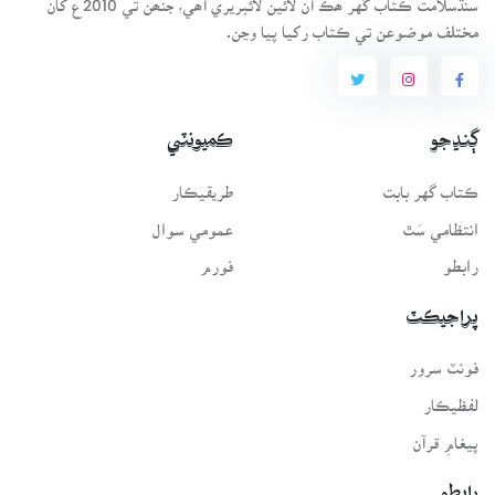
مختلف موضوعن تي ڪتاب رکيا پيا وڃن.
ڳنڍجو
ڪميونٽي
ڪتاب گهر بابت
طريقيڪار
انتظامي سَٿ
عمومي سوال
رابطو
فورم
پراجيڪٽ
فونٽ سرور
لفظيڪار
پيغامِ قرآن