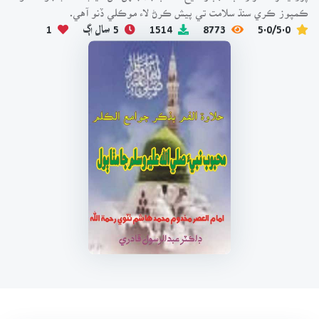
ڪمپوز ڪري سنڌ سلامت تي پيش ڪرڻ لاء موڪلي ڏنو آهي.
5.0/5.0
8773
1514
5 سال اڳ
1