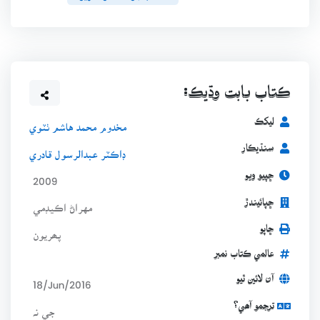
ڪتاب بابت وڌيڪ:
ليکڪ
مخدوم محمد هاشم ٺٽوي
سنڌيڪار
ڊاڪٽر عبدالرسول قادري
ڇپيو ويو
2009
ڇپائيندڙ
مهراڻ اڪيڊمي
ڇاپو
پھريون
عالمي ڪتاب نمبر
آن لائين ٿيو
18/Jun/2016
ترجمو آھي؟
جي نہ