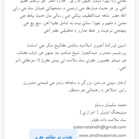
آهي پر هر حديث مبارڪ جي ترجمي ۽ سمجهاڻي هيٺان سنڌ جي ولي
الله حضر شاهه عبداللطيف ڀٽائي جي رسالي مان حديث پاڪ جي
معنيٰ ۽ مفهوم جهڙا سنڌي بيت به شامل ڪيا آهن. سچ پچ هي
پنهنجي نوعيت ۾ هڪ جدارو ۽ تحقيقي ڪم آهي
اسين ٿورائتا آهيون اسلاميه سائنس ڪاليج سکر جي اسٽنٽ
پروفيسر محترم عبدالجبار شيخ صاحب جا، جنهن هن ناياب ڪتاب
جو نسخو ڪمپوز ڪري سنڌ سلامت تي پيش ڪرڻ لاء موڪلي ڏنو
آهي.
اوهان سڀني دوستن، بزرگن ۽ ساڃاهه وندن جي قيمتي مشورن،
راين، صلاحن ۽ رهنمائي جو منتظر.
محمد سليمان وساڻ
مينيجنگ ايڊيٽر ( اعزازي )
سنڌ سلامت ڊاٽ ڪام
salamatsindh@gmail.com
www.sindhsalamat.com
ڪتاب جو مطالعو ڪريو