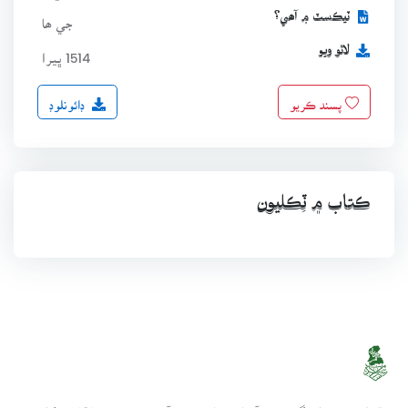
ٽيڪسٽ ۾ آھي؟
جي ھا
لاٿو ويو
1514 ڀيرا
ڊائونلوڊ
پسند ڪريو
ڪتاب ۾ ٽِڪليون
سنڌسلامت ڪتاب گهر ھڪ آن لائين لائبريري آھي، جنھن تي 2010ع کان