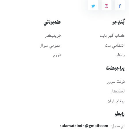
ڳنڍجو
ڪميونٽي
ڪتاب گهر بابت
طريقيڪار
انتظامي سَٿ
عمومي سوال
رابطو
فورم
پراجيڪٽ
فونٽ سرور
لفظيڪار
پيغامِ قرآن
رابطو
اي-ميل:
salamatsindh@gmail.com