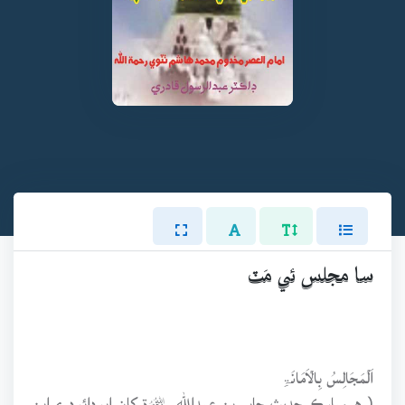
سا مجلس ئي مَٽ
اَلۡمَجَالِسُ بِالۡاَمَانَۃِ
( هيمبارڪ حديث جابر بن عبدالله ﷦ة کان ابودائود ۽ ابن