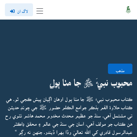
لاگ ان
مذهب
محبوب نبيءَ ﷺ جا مٺا ٻول
ڪتاب محبوب نبيءَ ﷺ جا مٺا ٻول اوهان اڳيان پيش ڪجي ٿو. هي
ڪتاب حلاوة الفم بذڪر جوامع الڪلم حضور ﷺ جي چونڊ حديثن
تي مشتمل آهي. سنڌ جو عظيم محدث مخدوم محمد هاشم ٺٽوي رح
هن ڪتاب جو مولف آهي. اسان جي سنڌ جي عالم ۽ محقق ڊاڪٽر
عبدالرسول قادري کي الله تعاليٰ وڏا بهرا ڏيندو. جنهن نه رڳو “