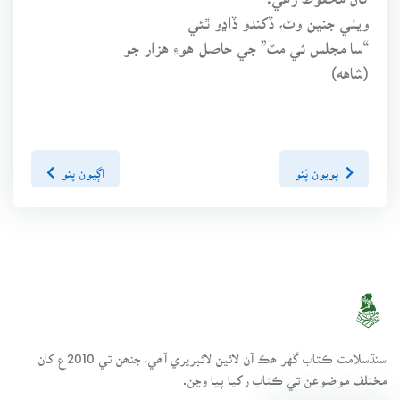
ويٺي جنين وٽ، ڏکندو ڏاڍو ٿئي
“سا مجلس ئي مٽ” جي حاصل هوءِ هزار جو
(شاهه)
پويون پَنو
اڳيون پنو
سنڌسلامت ڪتاب گهر ھڪ آن لائين لائبريري آھي، جنھن تي 2010ع کان
مختلف موضوعن تي ڪتاب رکيا پيا وڃن.