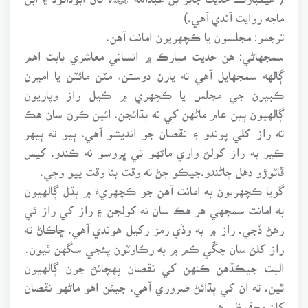
ماجه روايت آندي آهي.)
ترجمو: مجلسون يا ڪچهريون امانت آهن.
سمجهاڻي: هن حديث مبارڪ ۾ انساني معاشري بابت اهم
ڳالهه سمجهايل آهي ته يارن دوستن، مٽن مائٽن يا اميرن
ڪبيرن جي مجلس يا ڪچهري ۾ ڪيل راز وپاريون
ڳالهيون ٻين عام ماڻهن کي نه ٻڌائجن. ائين ڪرڻ سان هڪ
ته راز کلي پوندو ۽ نقصان جو انديشو آهي. ٻيو ته ٻيهر
ڪير به راز کولڻ واري ماڻهو تي ڀروسو نه ڪندو. کيس
ڦاٽوڙو دهل ڄاڻندو.جيڪو ڄڻ ته وقت بنا وقت پيو وڄي.
گويا ڪچهريون به امانت آهن جو ڪچهريءَ ۾ ٻڌل ڳالهيون
به امانت سمجهي هر هڪ سان نه کولجن ۽ راز کي راز ئي
رهڻ ڏجي. راز ۾ به وڏي رمز رکيل هوندي آهي. ڇاڪاڻ ته
راز کلڻ سان چڱي ڪم ۾ به رڪاوٽون پئجي سگهن ٿيون.
البت جيڪڏهن ڪنهن کي نقصان پهچائڻ جون ڳالهيون
ٿين. ته ان کي ٻڌائڻ ضروري آهي. جيئن اهو ماڻهو نقصان
کان محفوظ رهي.