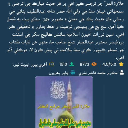
حلاوة الفم” جو ترجمو ڪيو آهي پر هر حديث مبارڪ جي ترجمي ۽
سمجهاڻي هيٺان سنڌ جي ولي الله حضر شاهه عبداللطيف ڀٽائي جي
رسالي مان حديث پاڪ جي معنيٰ ۽ مفهوم جهڙا سنڌي بيت به شامل
ڪيا آهن. سچ پچ هي پنهنجي نوعيت ۾ هڪ جدارو ۽ تحقيقي ڪم
آهي. اسين ٿورائتا آهيون اسلاميه سائنس ڪاليج سکر جي اسٽنٽ
پروفيسر محترم عبدالجبار شيخ صاحب جا، جنهن هن ناياب ڪتاب
جو نسخو ڪمپوز ڪري سنڌ سلامت تي پيش ڪرڻ لاء موڪلي ڏنو
آهي.
4.5/5.0
8773
1510
آخري ڀيرو اپڊيٽ ٿيو:
مخدوم محمد هاشم ٺٽوي
ڇاپو پھريون