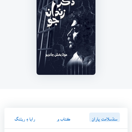
سنڌسلامت پاران
ڪتاب ۾
رايا ۽ ريٽنگ