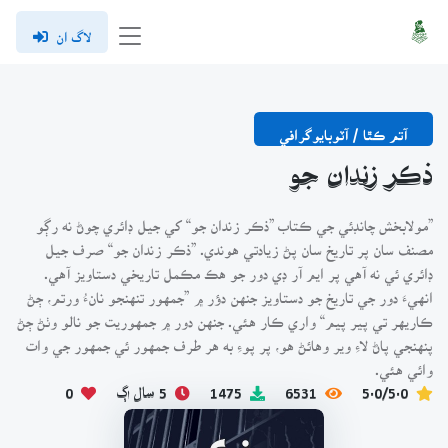
لاگ ان
آتم ڪٿا / آٽوبايوگرافي
ذڪر زندان جو
”مولابخش چانڊئي جي ڪتاب ”ذڪر زندان جو“ کي جيل ڊائري چوڻ نه رڳو
مصنف سان پر تاريخ سان پڻ زيادتي هوندي. ”ذڪر زندان جو“ صرف جيل
ڊائري ئي نه آهي پر ايم آر ڊي دور جو هڪ مڪمل تاريخي دستاويز آهي.
انهيءَ دور جي تاريخ جو دستاويز جنهن دؤر ۾ ”جمهور تنهنجو نانءُ ورتم، ڄڻ
ڪاريهر تي پير پيم“ واري ڪار هئي. جنهن دور ۾ جمهوريت جو نالو وٺڻ ڄڻ
پنهنجي پاڻ لاءِ وير وهائڻ هو، پر پوءِ به هر طرف جمهور ئي جمهور جي وات
وائي هئي.
5.0/5.0
6531
1475
5 سال اڳ
0