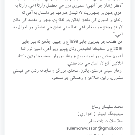
”ذڪر زندان جو“ انهيءَ سموري دور جي مڪمل وارتا آهي، وارتا به
اهڙي جنهن ۾ جمهوريت لاءِ ٿيندڙ جدوجهد جو داستان به آهي ته
زندان ۾ اسيرن کي ملندڙ ايذائن جو لقاءُ پڻ. جنهن ۾ مقصد کي ماڻڻ
لاءِ هڙ وڃائڻ جو پيغام آهي ته الستي عشق جي عشاقن جو احوال به
آهي.“
هن ڪتاب جو پهريون ڇاپو 1999ع ۾ ڇپيو، جڏهن ته ٻيو ڇاپو
2016ع ۾ سنڌيڪا اڪيڊمي وٽان ڇپايو ويو آهي. اسين ٿورائتا
آهيون سائين نور احمد ميمڻ ۽ وهاب جروار صاحب جا جنهن ڪتاب
آنلائين آڻڻ لاءِ اسان جي مدد ڪئي.
اوهان سڀني دوستن، ڀائرن، سڄڻن، بزرگن ۽ ساڃاهه وندن جي قيمتي
مشورن، راين، صلاحن ۽ رهنمائي جو منتظر.
محمد سليمان وساڻ
مينيجنگ ايڊيٽر ( اعزازي )
سنڌ سلامت ڊاٽ ڪام
sulemanwassan@gmail.com
www.sindhsalamat.com