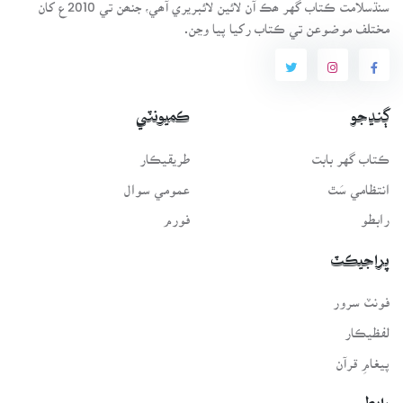
سنڌسلامت ڪتاب گهر ھڪ آن لائين لائبريري آھي، جنھن تي 2010ع کان
مختلف موضوعن تي ڪتاب رکيا پيا وڃن.
ڳنڍجو
ڪميونٽي
ڪتاب گهر بابت
طريقيڪار
انتظامي سَٿ
عمومي سوال
رابطو
فورم
پراجيڪٽ
فونٽ سرور
لفظيڪار
پيغامِ قرآن