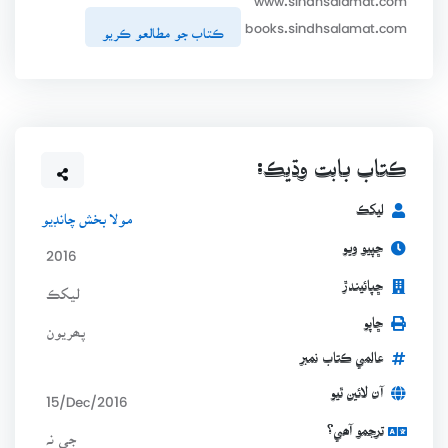
books.sindhsalamat.com
ڪتاب جو مطالعو ڪريو
ڪتاب بابت وڌيڪ:
ليکڪ
مولا بخش چانڊيو
ڇپيو ويو
2016
ڇپائيندڙ
ليکڪ
ڇاپو
پھريون
عالمي ڪتاب نمبر
آن لائين ٿيو
15/Dec/2016
ترجمو آھي؟
جي نہ