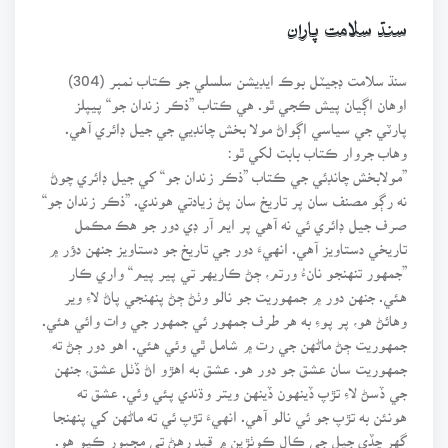
سنڌ سلامت پاران
سنڌ سلامت ڊجيٽل بوڪ ايڊيشن سلسلي جو ڪتاب نمبر (304)
اوهان اڳيان پيش ڪجي ٿو. هي ڪتاب ”ذڪر زندان جو“ پيپلز
پارٽي جي سياسي اڳواڻ مولا بخش چانڊيي جي جيل ڊائري آهي.
وهاب جروار ڪتاب بابت لکي ٿو:
”مولابخش چانڊئي جي ڪتاب ”ذڪر زندان جو“ کي جيل ڊائري چوڻ
نه رڳو مصنف سان پر تاريخ سان پڻ زيادتي هوندي. ”ذڪر زندان جو“
صرف جيل ڊائري ئي نه آهي پر ايم آر ڊي دور جو هڪ مڪمل
تاريخي دستاويز آهي. انهيءَ دور جي تاريخ جو دستاويز جنهن دؤر ۾
”جمهور تنهنجو نانءُ ورتم، ڄڻ ڪاريهر تي پير پيم“ واري ڪار
هئي. جنهن دور ۾ جمهوريت جو نالو وٺڻ ڄڻ پنهنجي پاڻ لاءِ وير
وهائڻ هو، پر پوءِ به هر طرف جمهور ئي جمهور جي وات وائي هئي.
جمهوريت ڄڻ ماڻهن جي رت ۾ شامل ٿي وئي هئي. اهو دور ڄڻ ته
جمهوريت سان عشق جو دور هو. عشق به اهڙو اڻ ڏٺل عشق، جنهن
جي ڏسڻ لاءِ تڙپ ڏينهون ڏينهن ويتر وڌندي پئي وئي. عشق ته
هونئن به تڙپ جو ئي نالو آهي. انهيءَ تڙپ ئي ته ماڻهن کي پنهنجا
گهر ڇڏي جيل جي ڪال ڪوٺڙين ۾ قيد رهڻ تي مجبور ڪيو هو.