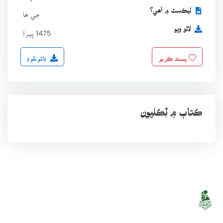
ٽيڪسٽ ۾ آھي؟
جي ھا
لاٿو ويو
1475 ڀيرا
ڊائونلوڊ
پسند ڪريو
ڪتاب ۾ ٽِڪليون