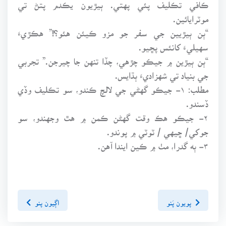
ڪافي تڪليف پئي پهتي. ٻيڙيون يڪدم پتڻ تي
موٽرايائين.
“ٻن ٻيڙيين جي سفر جو مزو ڪيئن هئو؟!” هڪڙيءَ
سهيليءَ کانئس پڇيو.
“ٻن ٻيڙين ۾ جيڪو چڙهي، چڏا تنهن جا چيرجن.” تجربي
جي بنياد تي شهزاديءَ ٻڌايس.
مطلب: ۱- جيڪو گهڻي جي لالچ ڪندو، سو تڪليف وڏي
ڏسندو.
۲- جيڪو هڪ وقت گهڻن ڪمن ۾ هٿ وجهندو، سو
جوکي/ ڇيهي / ٽوٽي ۾ پوندو.
۳- ٻه گدرا، مٺ ۾ ڪين ايندا آهن.
پويون پَنو
اڳيون پنو