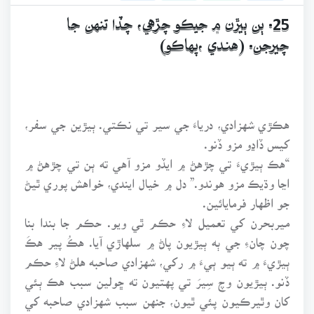
25. ٻن ٻيڙن ۾ جيڪو چڙهي، چڏا تنهن جا
چيرجن. (هندي ،پهاڪو)
هڪڙي شهزادي، درياءَ جي سير تي نڪتي. ٻيڙين جي سفر،
کيس ڏاڍو مزو ڏنو.
“هڪ ٻيڙيءَ تي چڙهڻ ۾ ايڏو مزو آهي ته ٻن تي چڙهڻ ۾
اڃا وڌيڪ مزو هوندو.” دل ۾ خيال ايندي، خواهش پوري ٿيڻ
جو اظهار فرمايائين.
ميربحرن کي تعميل لاءِ حڪم ٿي ويو. حڪم جا بندا بنا
چون چانءِ جي ٻه ٻيڙيون پاڻ ۾ سلهاڙي آيا. هڪُ پير هڪَ
ٻيڙيءَ ۾ ته ٻيو ٻيءَ ۾ رکي، شهزادي صاحبه هلڻ لاءِ حڪم
ڏنو. ٻيڙيون وچ سِيرَ تي پهتيون ته ڇولين سبب هڪ ٻئي
کان وٿيرڪيون پئي ٿيون، جنهن سبب شهزادي صاحبه کي