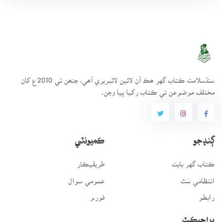
سنڌسلامت ڪتاب گهر ھڪ آن لائين لائبريري آھي، جنھن تي 2010ع کان
مختلف موضوعن تي ڪتاب رکيا پيا وڃن.
ڳنڍجو
ڪميونٽي
ڪتاب گهر بابت
طريقيڪار
انتظامي سَٿ
عمومي سوال
رابطو
فورم
پراجيڪٽ