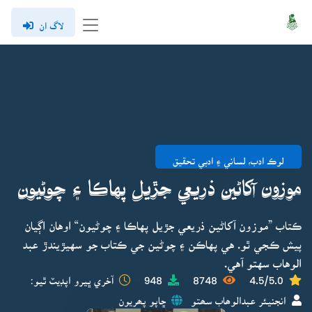
لاگ ان
لوڪ ادب، لساني ۽ ادبي تحقيق
موزون آکاڻين ذريعي جڙيل پهاڪا ۽ چوڻيون
ڪتاب ”موزون آکاڻين ذريعي جڙيل پهاڪا ۽ چوڻيون“ اوهان اڳيان
پيش ڪجي ٿو. هي پهاڪن ۽ چوڻين جي ڪتاب جو سهيڙيندڙ عبد
الوهاب سهتو آهي.
4.5/5.0
8748
948
آخري ڀيرو اپڊيٽ ٿيو:
انجنيئر عبدالوھاب سھتو
ڇاپو پھريون