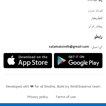
فونٽ سرور
لفظيڪار
پيغامِ قرآن
رابطو
اي-ميل:
salamatsindh@gmail.com
Developed with ❤️ for all Sindhis. Build by
SindhSalamat
team
Privacy policy
Terms of use