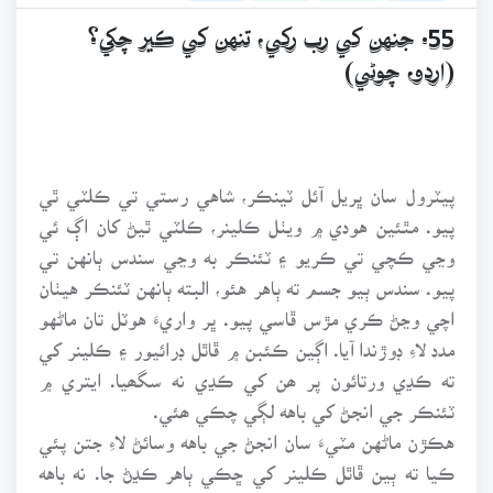
55. جنهن کي رب رکي، تنهن کي ڪير چکي؟
(اردو، چوڻي)
پيٽرول سان ڀريل آئل ٽينڪر، شاهي رستي تي ڪلٽي ٿي
پيو. مٿئين هودي ۾ ويٺل ڪلينر، ڪلٽي ٿيڻ کان اڳ ئي
وڃي ڪچي تي ڪريو ۽ ٽئنڪر به وڃي سندس ٻانهن تي
پيو. سندس ٻيو جسم ته ٻاهر هئو، البته ٻانهن ٽئنڪر هيٺان
اچي وڃڻ ڪري مڙس ڦاسي پيو. ڀر واريءَ هوٽل تان ماڻهو
مدد لاءِ ڊوڙندا آيا. اڳين ڪئبن ۾ ڦاٿل ڊرائيور ۽ ڪلينر کي
ته ڪڍي ورتائون پر ھن کي ڪڍي نه سگھيا. ايتري ۾
ٽئنڪر جي انجڻ کي باهه لڳي چڪي ھئي.
هڪڙن ماڻهن مٽيءَ سان انجڻ جي باهه وسائڻ لاءِ جتن پئي
ڪيا ته ٻين ڦاٿل ڪلينر کي ڇڪي ٻاهر ڪڍڻ جا. نه باهه