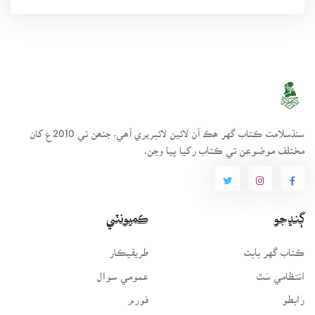
سنڌسلامت ڪتاب گهر ھڪ آن لائين لائبريري آھي، جنھن تي 2010ع کان
مختلف موضوعن تي ڪتاب رکيا پيا وڃن.
ڳنڍجو
ڪميونٽي
ڪتاب گهر بابت
طريقيڪار
انتظامي سَٿ
عمومي سوال
رابطو
فورم