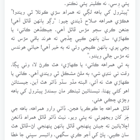
پئي وِسي، نه ڪلينر پئي نڪتو.
“پيٽرول کي باهه لڳي ته همراه سڙي ڪوئلا ٿي ويندو!”
هڪڙي همراهه صلاح ڏيندي چيو؛ “رڳو ٻانهن ڦاٿل آهي!
جنھن ڪري سڄو مڙس ڦاٿل آھي. جيڪڏھن ڪاتيءَ يا
ڪهاڙيءَ سان ٻانهن ڪپي ڇڏجي ته ھوند باقي مڙس ته
بچي پوي. ٻانهن ڪپجي وئي ته به خير آهي! حياتي ھوندس
ته مڙس جالي ويندو.”
ٻه ٽي همراهه ڪاتيءَ يا ڪهاڙي هٿ ڪرڻ لاءِ وٺي ڀڳا.
وقت تي ننڍي شيءِ به ملڻ مشڪل ٿي ويندي آهي. ڪاتي يا
ڪهاڙي هٿ نه آئي، البته مڏو سڏو ڏاٽو هٿ آين. جيستائن
اهو کڻي پهتا، تيستائين ٽينڪر مان سِمندڙ پيٽرول کي باهه
وچڙي چڪي هئي.
ڦاٿل همراهه جا ڪوڪريا هجن. ڏاٽي وارو همراهه، باهه جي
ڄَرَ کان ويجهوئي نه پئي ويو. نيٺ ڏاٽو ڦاٿل همراھ ڏانھن
اڇلايائين ته جيئن پنهنجي ڦاٿل ٻانهن پنهنجي اڻ-ڦاٿل هٿ
سان ڪپي، پاڻ کي آجو ڪري سگهي. وائيسر سڀني جا خطا