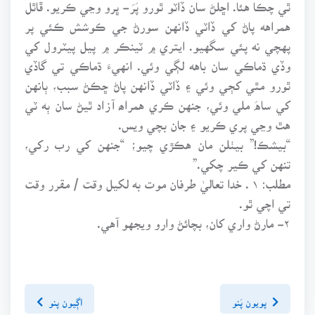
ٿي چڪا هئا. اڇلڻ سان ڏاٽو ٿورو پَرَ- ڀرو وڃي ڪريو. ڦاٿل
همراهه پاڻ کي ڏاٽي ڏانهن سورڻ جي ڪوشش ڪئي پر
پهچي نه پئي سگهيو. ايتري ۾ ٽينڪر ۾ پيل پيٽرول کي
وڏي ڌماڪي سان باهه لڳي وئي. انهيءَ ڌماڪي تي گاڏي
ٿورو مٿي کڄي وئي ۽ ڏاٽي ڏانهن پاڻ ڇڪڻ سبب، ٻانهن
کي ساهَ ملي وئي، جنهن ڪري همراھ آزاد ٿيڻ سان ٻه ٽي
هٿ وڃي پري ڪريو ۽ جان بچي ويس.
“بيشڪ!” بيٺلن مان هڪڙي چيو؛ “جنهن کي رب رکي،
تنهن کي ڪير چکي.”
مطلب: ۱ . خدا تعاليٰ طرفان موت به لکيل وقت / مقرر وقت
تي اچي ٿو.
۲- مارڻ واري کان، بچائڻ وارو ويجهو آهي.
پويون پَنو
اڳيون پنو