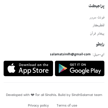
پراجيڪٽ
فونٽ سرور
لفظيڪار
پيغامِ قرآن
رابطو
اي-ميل:
salamatsindh@gmail.com
Developed with ❤️ for all Sindhis. Build by
SindhSalamat
team
Privacy policy
Terms of use