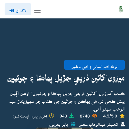
لاگ ان
لوڪ ادب، لساني ۽ ادبي تحقيق
موزون آکاڻين ذريعي جڙيل پهاڪا ۽ چوڻيون
ڪتاب ”موزون آکاڻين ذريعي جڙيل پهاڪا ۽ چوڻيون“ اوهان اڳيان
پيش ڪجي ٿو. هي پهاڪن ۽ چوڻين جي ڪتاب جو سهيڙيندڙ عبد
الوهاب سهتو آهي.
4.5/5.0
8748
948
آخري ڀيرو اپڊيٽ ٿيو:
انجنيئر عبدالوھاب سھتو
ڇاپو پھريون