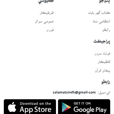
ڳنڍجو
ڪميونٽي
ڪتاب گهر بابت
طريقيڪار
انتظامي سَٿ
عمومي سوال
رابطو
فورم
پراجيڪٽ
فونٽ سرور
لفظيڪار
پيغامِ قرآن
رابطو
اي-ميل:
salamatsindh@gmail.com