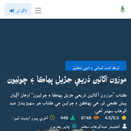
لاگ ان
لوڪ ادب، لساني ۽ ادبي تحقيق
موزون آکاڻين ذريعي جڙيل پهاڪا ۽ چوڻيون
ڪتاب ”موزون آکاڻين ذريعي جڙيل پهاڪا ۽ چوڻيون“ اوهان اڳيان
پيش ڪجي ٿو. هي پهاڪن ۽ چوڻين جي ڪتاب جو سهيڙيندڙ عبد
الوهاب سهتو آهي.
4.5/5.0
8748
948
آخري ڀيرو اپڊيٽ ٿيو:
انجنيئر عبدالوھاب سھتو
ڇاپو پھريون