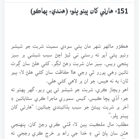
151. هارئي کان پيتو ڀلو. (هندي، پهاڪو)
هڪڙو ماڻهو شهر مان ٻئي سودي سميت شربت جو شيشو
وٺيو پئي آيو ته رستي تي ٿيڙ اچڻ سبب شيشي ۾ سِيرَ
پئجي ويس. سِيرَ مان شربت وهڻ لڳو. کڻي هلڻ سان ڳوٺ
تائين وهي پورو ٿي وڃي ها! حفاظت سان کڻي هلڻ لاءِ ٻيو
ٿانءُ به نه هيس، جو ان ۾ لاهي کڻي ھلي.
اهو ويچارُ ڪري، شربت جو شيشو ئي پي ويو. گهر پهتو ته
جوءِ آڏي پڇا ڪيس. کيس سموري ماجرا ڪري سڻايائين ۽
آخر ۾ شربت پيئڻ جو سبب ٻڌائيندي چيائين؛ “هارئي کان
پيتو ڀلو.”
مطلب: مال ملڪيت ٻين لاءِ ڦٽي ڪري وڃڻ کان، پنهنجي
هٿن سان پاڻ تي ۽ خدا جي راه ۾ خرچ ڪري وڃجي ته