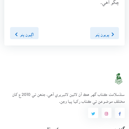
چڱو آهي.
پويون پَنو
اڳيون پنو
سنڌسلامت ڪتاب گهر ھڪ آن لائين لائبريري آھي، جنھن تي 2010ع کان
مختلف موضوعن تي ڪتاب رکيا پيا وڃن.