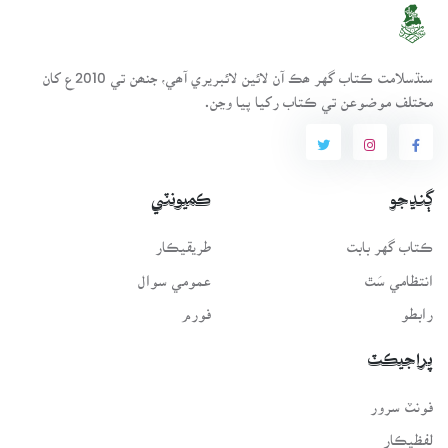
سنڌسلامت ڪتاب گهر ھڪ آن لائين لائبريري آھي، جنھن تي 2010ع کان
مختلف موضوعن تي ڪتاب رکيا پيا وڃن.
ڳنڍجو
ڪميونٽي
ڪتاب گهر بابت
طريقيڪار
انتظامي سَٿ
عمومي سوال
رابطو
فورم
پراجيڪٽ
فونٽ سرور
لفظيڪار