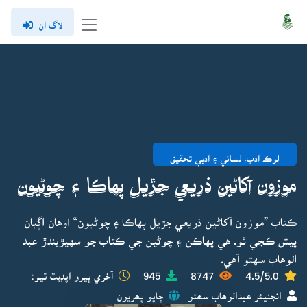
لاگ ان
لوڪ ادب، لساني ۽ ادبي تحقيق
موزون آکاڻين ذريعي جڙيل پهاڪا ۽ چوڻيون
ڪتاب ”موزون آکاڻين ذريعي جڙيل پهاڪا ۽ چوڻيون“ اوهان اڳيان
پيش ڪجي ٿو. هي پهاڪن ۽ چوڻين جي ڪتاب جو سهيڙيندڙ عبد
الوهاب سهتو آهي.
4.5/5.0
8747
945
آخري ڀيرو اپڊيٽ ٿيو:
انجنيئر عبدالوھاب سھتو
ڇاپو پھريون