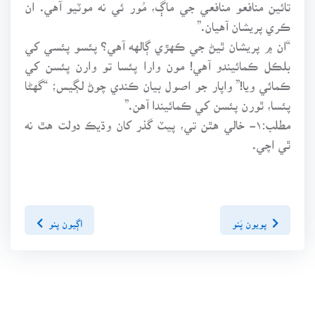
تائين منافعو منافعي جي ماڳ، مُور ئي نه موٽيو آهي. ان
ڪري پريشان آهيان.”
“ان ۾ پريشان ٿيڻ جي ڪهڙي ڳالهه آهي؟ پئسو پئسي کي
بلڪل ڪمائيندو آهي! مون وارا پئسا تو وارن پئسن کي
ڪمائي ويا!” واپار جو اصول بيان ڪندي چوڻ لڳيس؛ “گهڻا
پئسا، ٿورن پئسن کي ڪمائيندا آهن.”
مطلب:۱- خالي هٿن تي، پيٽ گذر کان وڌيڪ دولت هٿ نه
ٿي اچي.
پويون پَنو
اڳيون پنو