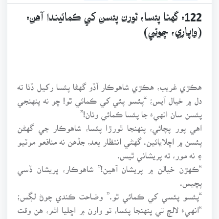
122. گهڻا پئسا، ٿورن پئسن کي ڪمائيندا آهن.
(واپاري، چوڻي)
هڪڙي غريب، هڪڙي شاهوڪار آڏو گهڻا پئسا رکيل ڏٺا ته
دل ۾ خيال آيس؛ “پئسو پئي کي ڪمائي ٿو! ڇو نه پنهنجي
پئسن سان انهيءَ جا پئسا ڪمائي وٺان!”
اهي پور پچائي، پنهنجا ٿورڙا پئسا، شاهوڪار جي گهڻن
پئسن ۾ اڇلايائين. گهڻي انتظار بعد، جڏهن نه منافعو موٽيو
۽ نه مور، ته پريشاني ٿيس.
“ڪهڙن خيالن ۾ پريشان آهين!” شاهوڪار، پريشان ڏسي
پڇيس.
“پئسو پئسي کي ڪمائي ٿو.” وضاحت ڪندي چوڻ لڳس؛
“انهيءَ لالچ تي پنهنجا پئسا، تو وارن ۾ اڇليا اٿم، هن وقت