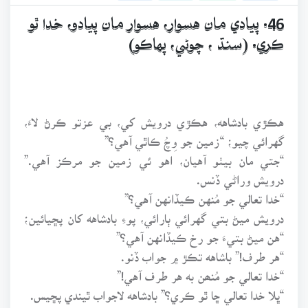
46. پيادي مان هسوار، هسوار مان پيادو، خدا ٿو
ڪري. (سنڌ ، چوڻي، پهاڪو)
هڪڙي بادشاهه، هڪڙي درويش کي، بي عزتو ڪرڻ لا،
گهرائي چيو؛ “زمين جو وِچُ ڪاٿي آهي؟”
“جتي مان بيٺو آهيان، اهو ئي زمين جو مرڪز آهي.”
درويش وراڻي ڏنس.
“خدا تعالي جو مُنهن ڪيڏانهن آهي؟”
درويش ميڻ بتي گهرائي ٻارائي، پوءِ بادشاهه کان پڇيائين؛
“هن ميڻ بتيءَ جو رخ ڪيڏانهن آهي؟”
“هر طرف!” باشاهه تڪڙ ۾ جواب ڏنو.
“خدا تعالي جو مُنھن به هر طرف آهي!”
“ڀلا خدا تعالي ڇا ٿو ڪري؟” بادشاهه لاجواب ٿيندي پڇيس.