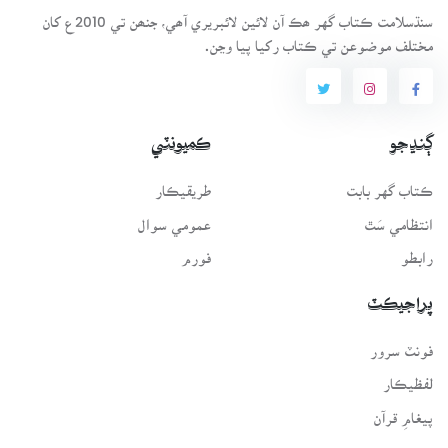
سنڌسلامت ڪتاب گهر ھڪ آن لائين لائبريري آھي، جنھن تي 2010ع کان
مختلف موضوعن تي ڪتاب رکيا پيا وڃن.
ڳنڍجو
ڪميونٽي
ڪتاب گهر بابت
طريقيڪار
انتظامي سَٿ
عمومي سوال
رابطو
فورم
پراجيڪٽ
فونٽ سرور
لفظيڪار
پيغامِ قرآن