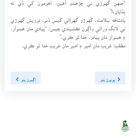
“جنهن گهوڙي تي چڙهندو آهين، اهومون کي ڏي ته
ٻڌايانءِ!”
بادشاهه سلامت، گهوڙو گهرائي کيس ڏنو. درويش گهوڙي
تي لانگ ورائي واڳون ڪشيندي چيس؛ “پيادي مان هسوار،
۽ هسوار مان پيادو، خدا ٿو ڪري.”
مطلب: غريب مان امير ۽ امير مان غريب خدا ٿو ڪري.
پويون پَنو
اڳيون پنو