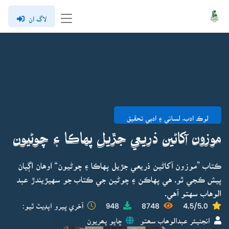
لاگ ان
لوڪ ادب، لساني ۽ ادبي تحقيق
موزون آکاڻين ذريعي جڙيل پهاڪا ۽ چوڻيون
ڪتاب ”موزون آکاڻين ذريعي جڙيل پهاڪا ۽ چوڻيون“ اوهان اڳيان
پيش ڪجي ٿو. هي پهاڪن ۽ چوڻين جي ڪتاب جو سهيڙيندڙ عبد
الوهاب سهتو آهي.
4.5/5.0
8748
948
آخري ڀيرو اپڊيٽ ٿيو:
انجنيئر عبدالوھاب سھتو
ڇاپو پھريون