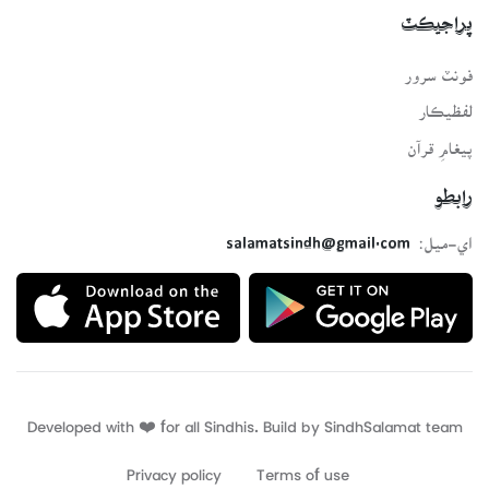
پراجيڪٽ
فونٽ سرور
لفظيڪار
پيغامِ قرآن
رابطو
اي-ميل:
salamatsindh@gmail.com
Developed with ❤️ for all Sindhis. Build by
SindhSalamat
team
Privacy policy
Terms of use