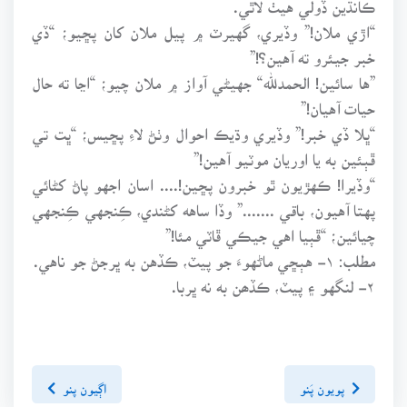
ڪانڌين ڏولي هيٺ لاٿي.
“اڙي ملان!” وڏيري، گهيرٽ ۾ پيل ملان کان پڇيو؛ “ڏي
خبر جيئرو ته آهين؟!”
”ها سائين! الحمدلله“ جهيڻي آواز ۾ ملان چيو؛ “اڃا ته حال
حيات آهيان!”
“ڀلا ڏي خبر!” وڏيري وڌيڪ احوال وٺڻ لاءِ پڇيس؛ “ڀت تي
ڦٻئين به يا اوريان موٽيو آهين!”
“وڏيرا! ڪهڙيون ٿو خبرون پڇين!.... اسان اجهو پاڻ کڻائي
پهتا آهيون، باقي .......” وڏا ساهه کڻندي، ڪِنجهي ڪِنجهي
چيائين؛ “ڦٻيا اهي جيڪي ڦاٽي مئا!”
مطلب: ۱- هٻڇي ماڻهوءَ جو پيٽ، ڪڏهن به ڀرجڻ جو ناهي.
۲- لنگهو ۽ پيٽ، ڪڏھن به نه ڀربا.
پويون پَنو
اڳيون پنو