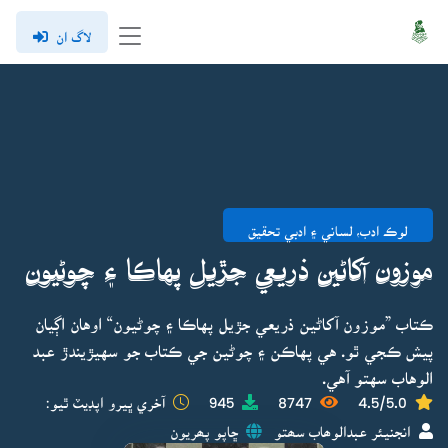
لاگ ان
لوڪ ادب، لساني ۽ ادبي تحقيق
موزون آکاڻين ذريعي جڙيل پهاڪا ۽ چوڻيون
ڪتاب ”موزون آکاڻين ذريعي جڙيل پهاڪا ۽ چوڻيون“ اوهان اڳيان
پيش ڪجي ٿو. هي پهاڪن ۽ چوڻين جي ڪتاب جو سهيڙيندڙ عبد
الوهاب سهتو آهي.
4.5/5.0
8747
945
آخري ڀيرو اپڊيٽ ٿيو:
انجنيئر عبدالوھاب سھتو
ڇاپو پھريون