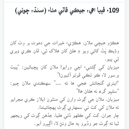
109. ڦٻيا اهي، جيڪي ڦاٽي مئا. (سنڌ، چوڻي)
هڪڙو هٻڇي ملان، هڪڙيءَ خيرات جي دعوت ۾ وِتَ کان
وڌيڪ ڀَتُ کائي ويو ۽ هلڻ کان هلاک ٿي، ڦان ڪري ڍيري
ٿي پيو.
ميزبان کي ڳڻتيءَ اچي ورايو! ملان کان پڇيائين؛ “پيٽ
۾سور لاءِ ڪو ٽڪي ڦوٽو آڻيون!”
“ايتري گنجائش هجي ها ته ....” سهڪندي ملان چيو؛
“سڻڀو گره نه ھڻان ها!”
ميزبان، ملان جي ڳوٺ وارن کي منٿون ايلاز ڪري مڃرايو
ته ملان کي کٽ تي سمهاري ڳوٺ پهچائيندا.
چار جوان، کٽ کي ڪلهو ڏئي هليا. جڏهن ڳوٺ کي ويجهو
ٿيا ته ڳوٺ جو وڏيرو به حال وٺڻ لاءِ اڳڀرو آيو.