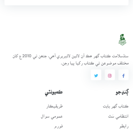
سنڌسلامت ڪتاب گهر ھڪ آن لائين لائبريري آھي، جنھن تي 2010ع کان
مختلف موضوعن تي ڪتاب رکيا پيا وڃن.
ڳنڍجو
ڪميونٽي
ڪتاب گهر بابت
طريقيڪار
انتظامي سَٿ
عمومي سوال
رابطو
فورم