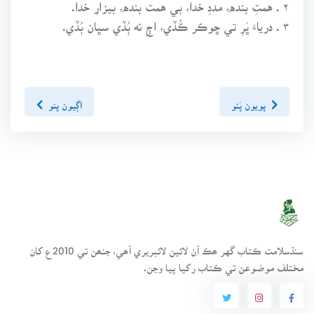
۲ . همتِ بنده، مددِ خدا، بي همت بنده، بيزارِ خدا.
۳ . دريا ڀَرِ تي ڇوڪر ڪُڏي، اڄ نه ٻُڏي سڀان ٻُڏي.
پويون پَنو
اڳيون پنو
سنڌسلامت ڪتاب گهر ھڪ آن لائين لائبريري آھي، جنھن تي 2010ع کان
مختلف موضوعن تي ڪتاب رکيا پيا وڃن.