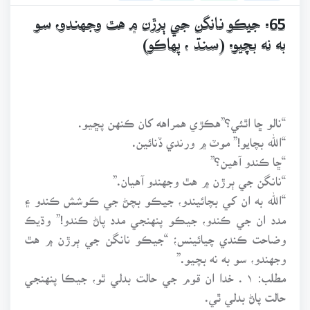
65. جيڪو نانگن جي ٻرڙن ۾ هٿ وجهندو، سو
به نه بچيو. (سنڌ ، پهاڪو)
“نالو ڇا اٿئي؟”هڪڙي همراهه کان ڪنهن پڇيو.
“الله بچايو!” موٽ ۾ ورندي ڏنائين.
“ڇا ڪندو آهين؟”
“نانگن جي ٻرڙن ۾ هٿ وجهندو آهيان.”
“الله به ان کي بچائيندو، جيڪو بچڻ جي ڪوشش ڪندو ۽
مدد ان جي ڪندو، جيڪو پنهنجي مدد پاڻ ڪندو!” وڌيڪ
وضاحت ڪندي چيائينس؛ “جيڪو نانگن جي ٻرڙن ۾ هٿ
وجهندو، سو به نه بچيو.”
مطلب: ۱ . خدا ان قوم جي حالت بدلي ٿو، جيڪا پنهنجي
حالت پاڻ بدلي ٿي.