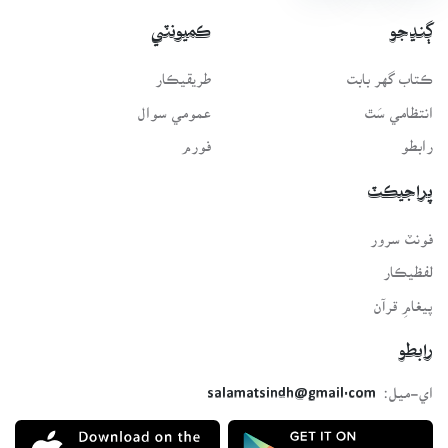
ڳنڍجو
ڪميونٽي
ڪتاب گهر بابت
طريقيڪار
انتظامي سَٿ
عمومي سوال
رابطو
فورم
پراجيڪٽ
فونٽ سرور
لفظيڪار
پيغامِ قرآن
رابطو
اي-ميل:
salamatsindh@gmail.com