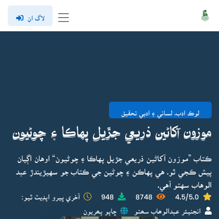
لاگ ان
لوڪ ادب، لساني ۽ ادبي تحقيق
موزون آکاڻين ذريعي جڙيل پهاڪا ۽ چوڻيون
ڪتاب ”موزون آکاڻين ذريعي جڙيل پهاڪا ۽ چوڻيون“ اوهان اڳيان
پيش ڪجي ٿو. هي پهاڪن ۽ چوڻين جي ڪتاب جو سهيڙيندڙ عبد
الوهاب سهتو آهي.
4.5/5.0
8748
948
آخري ڀيرو اپڊيٽ ٿيو:
انجنيئر عبدالوھاب سھتو
ڇاپو پھريون