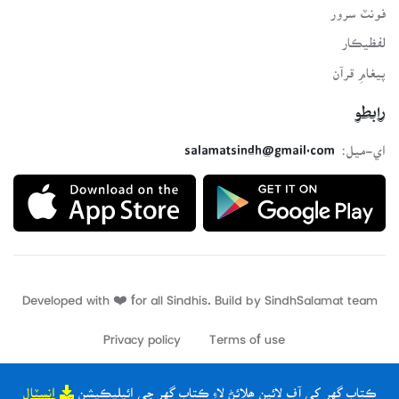
فونٽ سرور
لفظيڪار
پيغامِ قرآن
رابطو
اي-ميل:
salamatsindh@gmail.com
Developed with ❤️ for all Sindhis. Build by
SindhSalamat
team
Privacy policy
Terms of use
ڪتاب گهر کي آف لائين ھلائڻ لاءِ ڪتاب گهر جي ائپليڪيشن
انسٽال