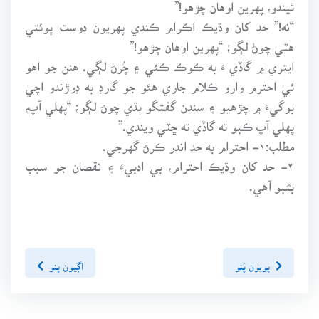
ٿيندو، پهرين اوهان چڙهو!”
“نه!” حد کان وڌيڪ اڪرام ڪندي پهريون دوست پوئتي
هٽي چوڻ لڳو؛ “پهرين اوهان چڙهو!”
ايتري ۾ گاڏي ءَ به ڪوڪ ڪئي ۽ چُرڻ لڳي. هنن جو اهو
ئي احترم وارو ڪلام جاري هئو جو گارڊ به ڊوڙندو اچي
بوگيءَ ۾ چڙهيو ۽ سندن گفتگو ٻڌي چوڻ لڳو؛ “پهلي آپ،
پهلي آپ ڪبو ته گاڏي ته ڇٽي ويندي.”
مطلب:۱- احترام به حد اندر ڪرڻ گهرجي.
۲- حد کان وڌيڪ احترام، بي ادبيءَ ۽ نقصان جو سبب
بڻبو آهي.
پويون پَنو
اڳيون پنو