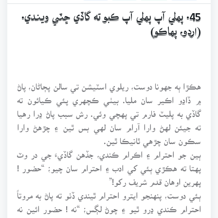
45. پهلي آپ پهلي آپ ڪبو ته گاڏي ڇٽي ويندي.
(اردو، پهاڪو)
هڪڙا ٻه جهونا دوست، ريلوي اسٽيشن تي سالن پڄاڻان، پاڻ
۾ ڏاڍو اڪير سان مليا. بيٺي ڪچهري پئي ڪيائون ته
گاڏي به پليٽ فارم تي پهچي وئي. رش سبب پاڻ ڍرا رهيا
ته جيئن لهڻ وارا آرام سان لهي بس ٿين ۽ چڙهڻ وارا
سڪون سان چڙهي ٿانيڪا ٿين.
ٻين جو احترام ۽ اڪرام ڪندي، جڏهن گاڏي جي در وٽ
پهتا ته هڪڙي ٻئي کي ادب ۽ احترام سان چيو؛ “حضور !
پهرين اوهان قدم شريف رکو!”
ٻئي دوست، پنهنجو ايترو احترام ٿيندي ڏٺو ته پاڻ به مروتاً
احترام ڪندي ڍرو ٿيو ۽ چوڻ لڳس؛ “نه ! حضور ائين نه