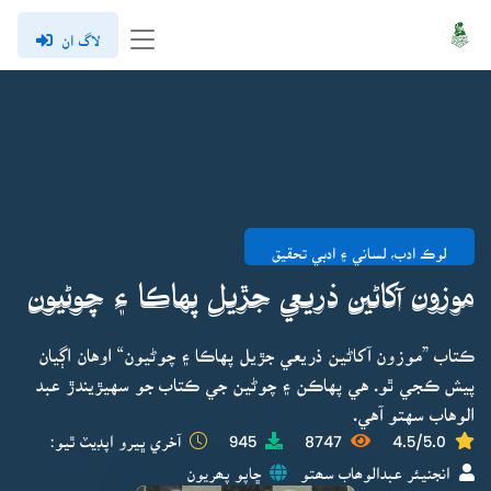
لاگ ان
لوڪ ادب، لساني ۽ ادبي تحقيق
موزون آکاڻين ذريعي جڙيل پهاڪا ۽ چوڻيون
ڪتاب ”موزون آکاڻين ذريعي جڙيل پهاڪا ۽ چوڻيون“ اوهان اڳيان
پيش ڪجي ٿو. هي پهاڪن ۽ چوڻين جي ڪتاب جو سهيڙيندڙ عبد
الوهاب سهتو آهي.
4.5/5.0
8747
945
آخري ڀيرو اپڊيٽ ٿيو:
انجنيئر عبدالوھاب سھتو
ڇاپو پھريون