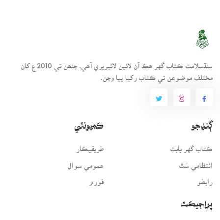
سنڌسلامت ڪتاب گهر ھڪ آن لائين لائبريري آھي، جنھن تي 2010ع کان
مختلف موضوعن تي ڪتاب رکيا پيا وڃن.
ڳنڍجو
ڪميونٽي
ڪتاب گهر بابت
طريقيڪار
انتظامي سَٿ
عمومي سوال
رابطو
فورم
پراجيڪٽ