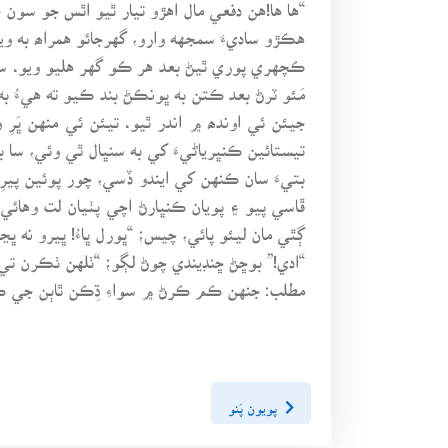
“ها ها!هن دفعي مال اهڙو تيار ٿيو اٿس جو سون ج
هڪڙو ساديءَ سمجهه وارو، گهرجائو همراھ به ويٺ
ڪچهري پوري ٿيڻ بعد هر ڪو گهر هليو ويو. سا
مَئو ٽرڻ بعد ڪتن به ڀونڪڻ بند ڪيو ته هيءُ 
جيئن ئي اوندھ ۾ اندر ٿيو. تيئن ئي منهن ڀَرِ
تيستائين ڪنڀرياڻيءَ کي به سنڀال ٿي وئي، سا 
بتيءَ سان ڪنهن کي ايندو ڏسي، چور پوئين پير
ڳٿي مان ليئو پائي، چيس؛ “ڀورل ڀاءُ! ڀيرو نه ڀڃج
“ادي!” بوڇڻ ڇنڊيندي چوڻ لڳو؛ “ٺلهن ٺڪرن تي
مطلب: جنهن ڪم ڪرڻ ۾ سواءِ ڌِڪن ٿاٻن جي ڪجه
پويون پَنو