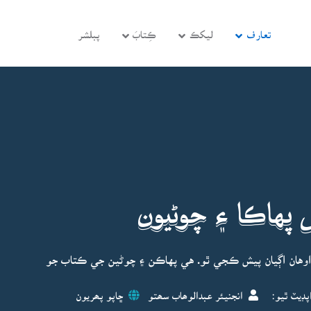
تعارف
ليکڪ
ڪِتابَ
پبلشر
ل پهاڪا ۽ چوڻيون
اوهان اڳيان پيش ڪجي ٿو. هي پهاڪن ۽ چوڻين جي ڪتاب جو
پڊيٽ ٿيو:
انجنيئر عبدالوھاب سھتو
ڇاپو پھريون