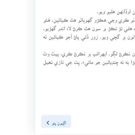
اوڏانهن هليو ويو.
انو ڪري وڃي هڪڙو گهوٻاٽو هٿ ڪيائين. هَئو
 هڻي تڙ تڪڙ ۾ سون هٿ ڪرڻ لاءِ اندر گهڙيو.
ٿانون ۾ گچي ويو. زور ڏئي پاڻ آجو ڪيائين ته
 مان نڪرڻ لڳو. اٻهرائپ ۾ نڪرڻ ڪري، پيٽ وٽ
لت لڳڻ شرط، ٻوٿ ڀَرِ وڃي گھٽي ڦهڪو ڪيائين. اٿي ڪپڙا به نه ڇنڊيائين جو مائيءَ، ڀت جي تازي ٺھيل
اڳيون پنو