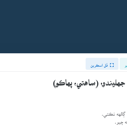
و
فُل اسڪرين
ڳالهه نڪتي.
 چيو.