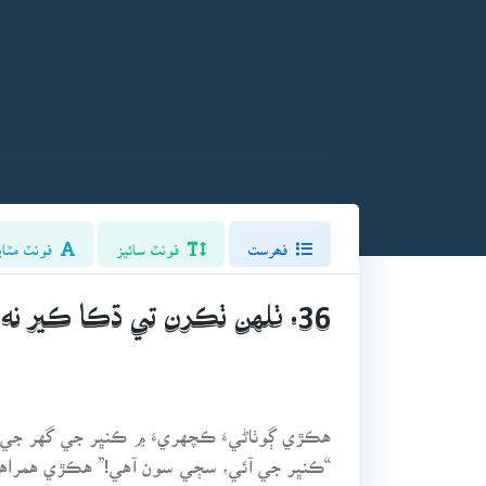
فھرست
فونٽ سائيز
فونٽ مٽاي
36. ٺلهن ٺڪرن تي ڌڪا ڪير نه جهليندو. (ساهتي، پهاڪو)
هڪڙي ڳوٺاڻيءَ ڪچهريءَ ۾ ڪنڀر جي گهر جي 
“ڪنڀر جي آئي، سڄي سون آهي!” هڪڙي همراهه