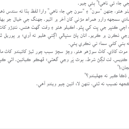
ي جاءِ ئي ناهي!” ٻئي چيو.
و هئو، جنهن “سون” ۽ “سون جي جاءِ ناهي” وارا لفظ ٻڌا ته سندس ذهن 
دي سمجهه وارو همراھ مڙني کان آخر ۾ اٿيو. جهنگ جي خيال جو به
به اچي ڪنڀر جي ڀِت کي ڀِٿو. اڪيلو هئو ۽ وقت گهٽ هئس. ننڍڙو کاٽ
 وڃي ٺڪرن ۾ ڪريو. اتان پاڻ سنڀالي اڳتي هليو ته آويءَ ۾ پوريل 
به بتي کڻي سماءَ تي نڪري پئي.
ِ موٽ کاڌي. کاٽُ سوڙهو هئو، وچڙ سچڙ سبب چور ٿيڙ کائيندو کاٽَ
ڦاسي پيو ۽ پويان ڪنڀارڻ اچي پٺيان لت وهائي ڪڍيس. 
انءِ!”
 ڌڪا ڪير نه جهليندو؟”
ه نصيب نه ٿئي، تنهن لاءِ ائين چيو ويندو آهي.