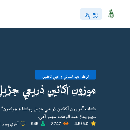
ڀاڱا
لوڪ ادب، لساني ۽ ادبي تحقيق
موزون آکاڻين ذريعي جڙي
ڪتاب ”موزون آکاڻين ذريعي جڙيل پهاڪا ۽ چوڻيون“ 
سهيڙيندڙ عبد الوهاب سهتو آهي.
4.5/5.0
8747
945
آخري ڀيرو ا