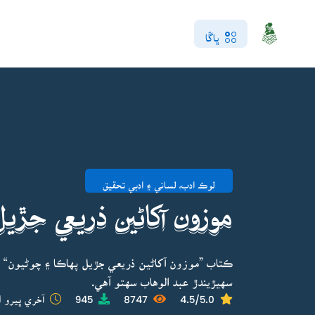
ڀاڱا
لوڪ ادب، لساني ۽ ادبي تحقيق
موزون آکاڻين ذريعي جڙي
ڪتاب ”موزون آکاڻين ذريعي جڙيل پهاڪا ۽ چوڻيون“ 
سهيڙيندڙ عبد الوهاب سهتو آهي.
4.5/5.0
8747
945
آخري ڀيرو ا