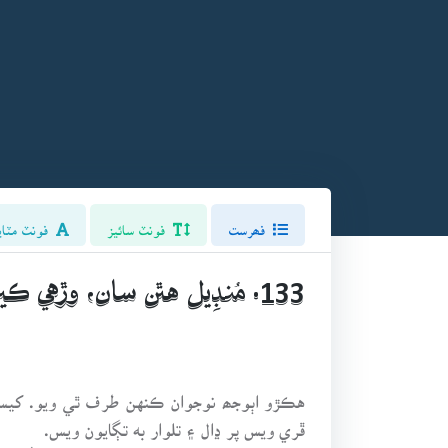
فھرست
فونٽ سائيز
فونٽ مٽاي
133. مُنڊِيل هٿن سان، وڙهي ڪين سگهبو. (ڪوهستان، پهاڪو)
هڪڙو اٻوجھ نوجوان ڪنهن طرف ٿي ويو. کيس 
ڦري ويس پر ڍال ۽ تلوار به تڳايون ويس.