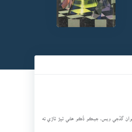
ان گڏجي ويس. جيڪو ڌُڪو ھڻي ٽپڙ ٽاڙي ته