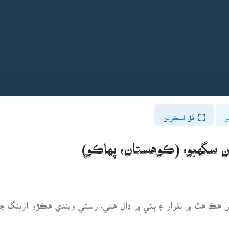
و
فُل اسڪرين
هڪ هٿ ۾ تلوار ۽ ٻئي ۾ ڍال هئي، رستي ويندي هڪڙو اڙٻنگ جو