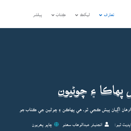
تعارف
ليکڪ
ڪِتابَ
پبلشر
ل پهاڪا ۽ چوڻيون
اوهان اڳيان پيش ڪجي ٿو. هي پهاڪن ۽ چوڻين جي ڪتاب جو
پڊيٽ ٿيو:
انجنيئر عبدالوھاب سھتو
ڇاپو پھريون