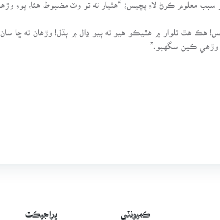
“توسان ڪهڙي ويڌن ٿي آهي!” ڳوٺ وارن ڦُرِ جو سبب معلوم ڪرڻ لا پڇيس؛ “هٿيا
 هڪ هٿ تلوار ۾ هٿيڪو هيو ته ٻيو ڍال ۾ ٻڌل! وڙهان ته ڇا سان وڙها
ان وڙهي ڪين سگهبو.”
ڪميونٽي
پراجيڪٽ