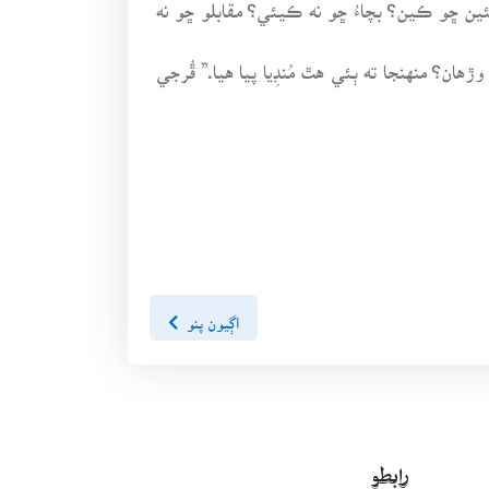
ر ته تو وٽ مضبوط هئا، پوءِ وڙهئين ڇو ڪين؟ بچاءُ ڇو نه ڪيئي؟ مقابلو ڇو نه
ن؟ منهنجا ته ٻئي هٿ مُنڊِيا پيا هيا.” ڦُرجي
اڳيون پنو
رابطو