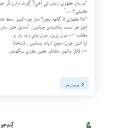
ڪيئي؟.....”
“ادا! ڪهڙي ٿا ڳالهه پڇو؟ مان چو-کنڀو سڪ هئس!
اچڻ جو سبب ٻڌائيندي چيائين؛ “مُنڊيل هٿن س
مطلب: ۱- مون پِرين، مون ٻڌي وڌو ٻار ۾.
اڀا ائين چون؛ مڇڻ ! پاند پسائين . (شاهه)
۲- ڦاٿل ماڻهو، مقابلو ڪين ڪري سگهندو.
پويون پَنو
ڳنڍجو