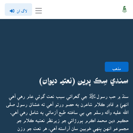
لاگ ان
مذهب
سندي سِڪ پرين (نعتيہ ديوان)
سنڌ ۾ حب رسولﷺ جي گھرائي سبب نعت گوئي عام رهي آهي
انهئَ ۾ قادر ڪلام شاعرن به حصو ورتو آهي ته عشاق رسول صلى
الله عليه وآله وسلم جي بي ساخته طبع آزمائي به شامل رهي آهي.
حڪيم دين محمد اڪرم ٻورڙائي جو زيرنظر نعتيه ڪلام جو
مجموعو انهن ٻنهي خوبين سان آراسته آهي، هر نعت جو وزن