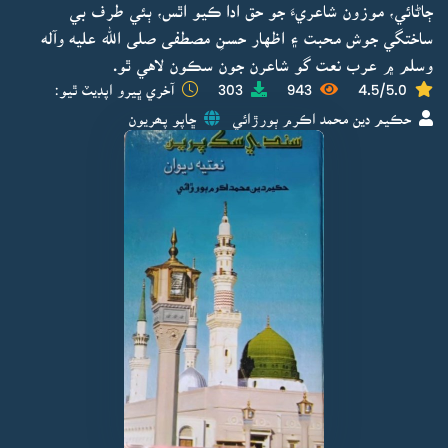
ڄاڻائي، موزون شاعريءَ جو حق ادا ڪيو اٿس، ٻئي طرف بي
ساختگي جوش محبت ۽ اظهار حسنِ مصطفى صلى الله عليه وآله
وسلم ۾ عرب نعت گو شاعرن جون سڪون لاهي ٿو.
4.5/5.0
943
303
آخري ڀيرو اپڊيٽ ٿيو:
حڪيم دين محمد اڪرم ٻورڙائي
ڇاپو پھريون