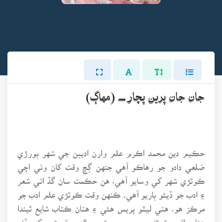
جان جان پرين پچار ـــ (مهاڳ)
حڪيم دين محمد اڪرم علم وارن اديبن جي شهر ٻورڙي
ضلعي دادو جو رهاڪو آهي جنهن ڳچ وقت کان وٺي اچي
ڪوٽڙي شهر کي وسايو آهي، هن حڪمت سان گڏ اتي شعر
۽ ادب جو ڏيئو ٻاريو آهي. ڪنهن وقت ڪوٽڙي علم ادب جو
مرڪز هو، هتي ليٿو پريس هئي ۽ هتان ڪتاب شايع ٿيندا
هئا. راقم ڪوٽڙي ۾ مرحوم شمس الدين قريشي کي ڏٺو