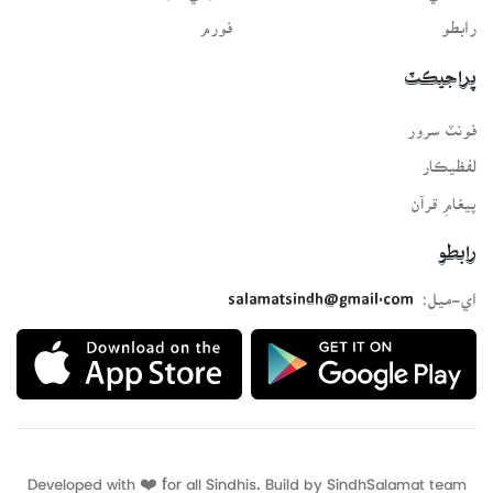
رابطو
فورم
پراجيڪٽ
فونٽ سرور
لفظيڪار
پيغامِ قرآن
رابطو
اي-ميل:
salamatsindh@gmail.com
Developed with ❤️ for all Sindhis. Build by
SindhSalamat
team