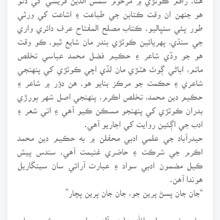
هو جنهن ان وقت ڪتابن جي طباعت ۽ اشاعت کي ورثي
طور پئي سنڀاليو. ڪتاب مصلح المفتاح عرف دائري واري
جي سنڌي، پهريائين ڪوٽڙي بندر مان شايع ٿيو. ڪو وقت
هو جو وڏي شاعر ۽ حڪيم فضل محمد عباسي تخلص
ماتم، اباڻي ڳوٺ هٽـڙي مان لڏي اچي ڪوٽڙي کي پنهنجي
شاعري ۽ حڪمت جو مرڪز بنايو هو. هن دؤر ۾ شاعر ۽
حڪيم دين محمد، تخلص اڪرم، پنهنجي اصل شهر ٻورڙي
بدران ڪوٽڙي کي پنهنجو مسڪن ڪيو آهي ۽ اتي شعر ۽
ادب جي اڳئين روايت کي اجاريو آهي.
حيدرآباد جي علمي ادبي محفلن ۾ به حڪيم دين محمد
اڪرم جي شرڪت ۽ حاضري غنيمت آهي. سندس پيش
ڪيل مضمون ادبي سواد ۽ عبارت آرائي سان سينگاريل
هوندا آهن.
“جان جان پسڻ پرين جو، جان جان پرين پچار”
پياري نبي صلى الله عليه وآله وسلم جي سڪ ۽ پچار،