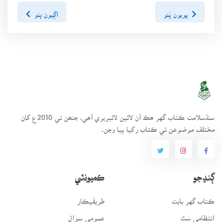
پويون پَنو
اڳيون پنو
سنڌسلامت ڪتاب گهر ھڪ آن لائين لائبريري آھي، جنھن تي 2010ع کان
مختلف موضوعن تي ڪتاب رکيا پيا وڃن.
ڳنڍجو
ڪميونٽي
ڪتاب گهر بابت
طريقيڪار
انتظامي سَٿ
عمومي سوال