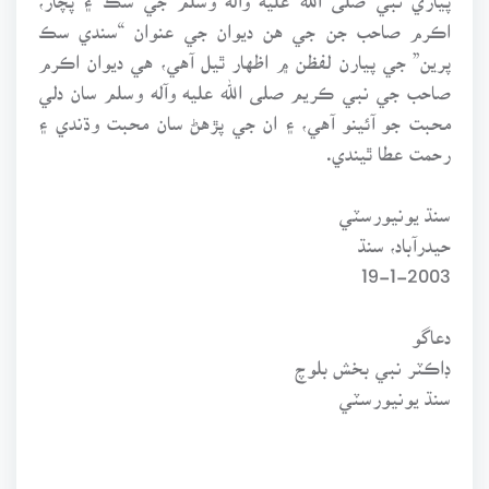
اڪرم صاحب جن جي هن ديوان جي عنوان “سندي سڪ
پرين” جي پيارن لفظن ۾ اظهار ٿيل آهي، هي ديوان اڪرم
صاحب جي نبي ڪريم صلى الله عليه وآله وسلم سان دلي
محبت جو آئينو آهي، ۽ ان جي پڙهڻ سان محبت وڌندي ۽
رحمت عطا ٿيندي.
سنڌ يونيورسٽي
حيدرآباد، سنڌ
19-1-2003
دعاگو
ڊاڪٽر نبي بخش بلوچ
سنڌ يونيورسٽي