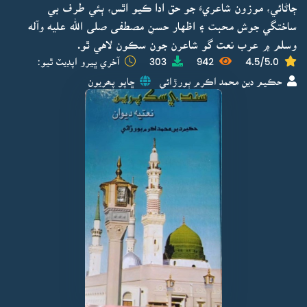
ڄاڻائي، موزون شاعريءَ جو حق ادا ڪيو اٿس، ٻئي طرف بي
ساختگي جوش محبت ۽ اظهار حسنِ مصطفى صلى الله عليه وآله
وسلم ۾ عرب نعت گو شاعرن جون سڪون لاهي ٿو.
4.5/5.0
942
303
آخري ڀيرو اپڊيٽ ٿيو:
حڪيم دين محمد اڪرم ٻورڙائي
ڇاپو پھريون