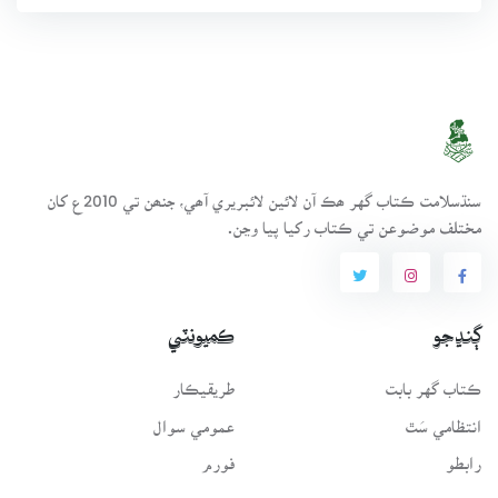
سنڌسلامت ڪتاب گهر ھڪ آن لائين لائبريري آھي، جنھن تي 2010ع کان
مختلف موضوعن تي ڪتاب رکيا پيا وڃن.
ڳنڍجو
ڪميونٽي
ڪتاب گهر بابت
طريقيڪار
انتظامي سَٿ
عمومي سوال
رابطو
فورم