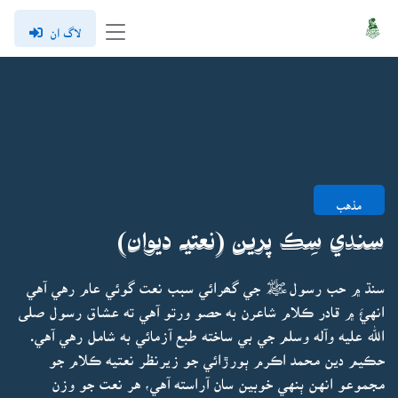
لاگ ان
مذهب
سندي سِڪ پرين (نعتيہ ديوان)
سنڌ ۾ حب رسولﷺ جي گھرائي سبب نعت گوئي عام رهي آهي
انهئَ ۾ قادر ڪلام شاعرن به حصو ورتو آهي ته عشاق رسول صلى
الله عليه وآله وسلم جي بي ساخته طبع آزمائي به شامل رهي آهي.
حڪيم دين محمد اڪرم ٻورڙائي جو زيرنظر نعتيه ڪلام جو
مجموعو انهن ٻنهي خوبين سان آراسته آهي، هر نعت جو وزن