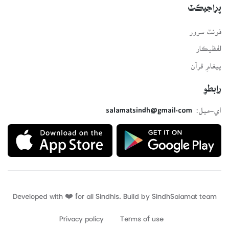
پراجيڪٽ
فونٽ سرور
لفظيڪار
پيغامِ قرآن
رابطو
اي-ميل:
salamatsindh@gmail.com
Developed with ❤️ for all Sindhis. Build by
SindhSalamat
team
Privacy policy
Terms of use