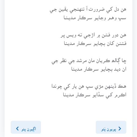
هن دل کي ضرورت آ تنهنـجي يقين جـي
سـڀ وهـم وڃـايـو سـرڪـار مـديــنــا
هـن دور فـتـن ۾ اڙجـي تـه ويـس پـر
فـتـنـن کـان بـچـايـو سـرڪـار مـديـنـا
ڇـا ڳـالھ ڪـريـان مان مرشد جي نظر جي
ان ديـد بـچـايـو سـرڪـار مـديـنـا
هـڪ ڏينـهن مڙي سڀ هن يار کي چوندا
اڪـرم کـي سـڏايو سـرڪـار مـديـنـا
پويون پَنو
اڳيون پنو