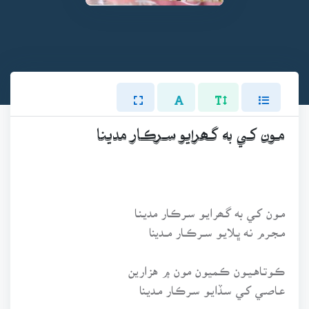
مـون کـي به گـھرايـو سـرڪـار مديـنـا
مـون کـي به گـھرايـو سـرڪـار مديـنـا
مـجـرم نـه ڀـلايـو ســرڪــار مــدينا
ڪـوتـاهـيـون ڪـميون مون ۾ هزارين
عـاصـي کـي سـڏايـو سـرڪـار مـديـنا