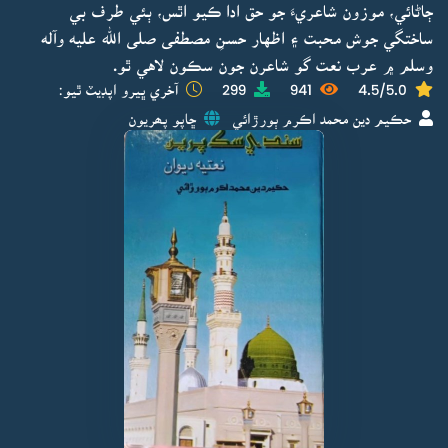
ڄاڻائي، موزون شاعريءَ جو حق ادا ڪيو اٿس، ٻئي طرف بي
ساختگي جوش محبت ۽ اظهار حسنِ مصطفى صلى الله عليه وآله
وسلم ۾ عرب نعت گو شاعرن جون سڪون لاهي ٿو.
4.5/5.0
941
299
آخري ڀيرو اپڊيٽ ٿيو:
حڪيم دين محمد اڪرم ٻورڙائي
ڇاپو پھريون