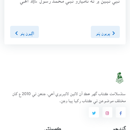
پويون پَنو
اڳيون پنو
سنڌسلامت ڪتاب گهر ھڪ آن لائين لائبريري آھي، جنھن تي 2010ع کان
مختلف موضوعن تي ڪتاب رکيا پيا وڃن.