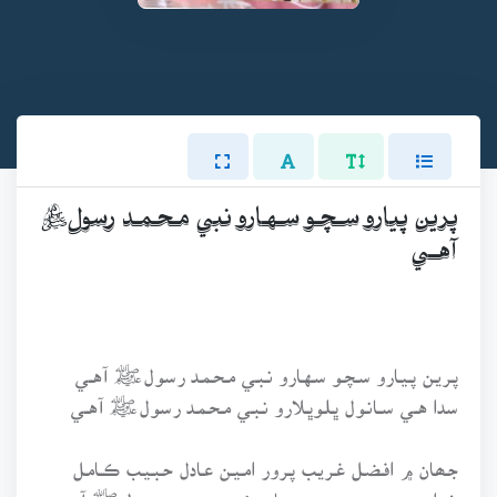
پـريـن پـيـارو سـچـو سـهـارو نـبـي مـحـمـد رسولﷺ
آهــي
پـريـن پـيـارو سـچـو سـهـارو نـبـي مـحـمـد رسولﷺ آهــي
سدا هــي ســانـول ڀـلـوڀـلارو نـبـي مـحـمـد رسولﷺ آهــي
جـھـان ۾ افـضـل غـريـب پـرور امـيـن عـادل حـبـيـب ڪــامـل
خـدا جـو مـحـبوب جـيءَ جـيارو نـبي مـحـمـد رسـولﷺ آهـي