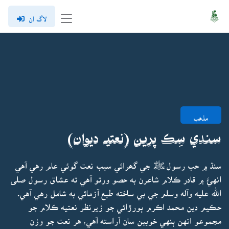
لاگ ان
مذهب
سندي سِڪ پرين (نعتيہ ديوان)
سنڌ ۾ حب رسولﷺ جي گھرائي سبب نعت گوئي عام رهي آهي
انهئَ ۾ قادر ڪلام شاعرن به حصو ورتو آهي ته عشاق رسول صلى
الله عليه وآله وسلم جي بي ساخته طبع آزمائي به شامل رهي آهي.
حڪيم دين محمد اڪرم ٻورڙائي جو زيرنظر نعتيه ڪلام جو
مجموعو انهن ٻنهي خوبين سان آراسته آهي، هر نعت جو وزن