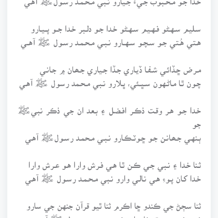
سـليم سـهـڻو فـهـيم سـهـڻو خـدا جـو دلـبر خـدا جــو پــيـارو
هـتي هُـتي جـو سـچـو سـهــارو نـبـي مـحـمـد رسـول ﷺ آهــي
مـرض ڇـڏائـي شـفـا ڏيـاري جـڏا جـياري جـھـان ۾ جـانـي
چـون ٿـا مـاڻـهون سـڀـئي، ڀـلارو نـبي مـحـمد رسول ﷺ آهـي
خـدا جـو هـر وقـت ذڪـر افـضل ۽ بـعد ان جي ذڪر نبيﷺ
جو
ٻـنهـي جـھـانـن جـو ڇـوٽـڪـارو نـبـي مـحمـد رسـولﷺ آهـي
ثـنا خـدا ۽ نـبي جـي ڪـن ٿـا هـي فـرش وارا هـو عـرش وارا
خـدا کـان پـوءِ هـي نـالـي وارو نـبي مـحـمـد رسـول ﷺ آهـي
ثنا سڄڻ جي ڪندو ڇا اڪرم ثنا ٿيو قرآن جنهن جي سارو
نـبي نـبـين ۾ تـه نـامـيارو نـبـي مـحـمـد رسـول ﷺ آهــي